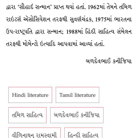
દ્વારા ‘સૌહાર્દ સન્માન’ પ્રાપ્ત થયાં હતાં. 1962માં તેમને તમિળ
રાઇટર્સ ઍસોસિયેશન તરફથી સુવર્ણચંદ્રક, 1975માં ભારતના
ઉપ-રાષ્ટ્રપતિ દ્વારા સન્માન; 1988માં હિંદી સાહિત્ય સંમેલન
તરફથી મોમેન્ટો ઇત્યાદિ આપવામાં આવ્યાં હતાં.
બળદેવભાઈ કનીજિયા
Hindi literature
Tamil literature
તમિળ સાહિત્ય
બળદેવભાઈ કનીજિયા
વીળિનાથન્ રામસ્વામી
હિન્દી સાહિત્ય