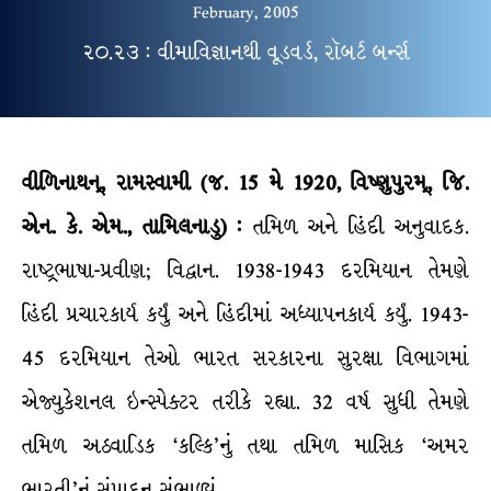
February, 2005
૨૦.૨૩ : વીમાવિજ્ઞાનથી વૂડવર્ડ, રૉબર્ટ બર્ન્સ
વીળિનાથન્
,
રામસ્વામી
(
જ
.
15
મે
1920
,
વિષ્ણુપુરમ્
,
જિ
.
એન
.
કે
.
એમ
.,
તામિલનાડુ
) :
તમિળ અને હિંદી અનુવાદક.
રાષ્ટ્રભાષા-પ્રવીણ; વિદ્વાન. 1938-1943 દરમિયાન તેમણે
હિંદી પ્રચારકાર્ય કર્યું અને હિંદીમાં અધ્યાપનકાર્ય કર્યું. 1943-
45 દરમિયાન તેઓ ભારત સરકારના સુરક્ષા વિભાગમાં
એજ્યુકેશનલ ઇન્સ્પેક્ટર તરીકે રહ્યા. 32 વર્ષ સુધી તેમણે
તમિળ અઠવાડિક ‘કલ્કિ’નું તથા તમિળ માસિક ‘અમર
ભારતી’નું સંપાદન સંભાળ્યું.