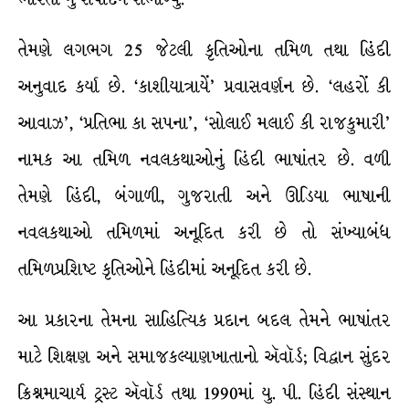
તેમણે લગભગ 25 જેટલી કૃતિઓના તમિળ તથા હિંદી
અનુવાદ કર્યા છે. ‘કાશીયાત્રાયેં’ પ્રવાસવર્ણન છે. ‘લહરોં કી
આવાઝ’, ‘પ્રતિભા કા સપના’, ‘સોલાઈ મલાઈ કી રાજકુમારી’
નામક આ તમિળ નવલકથાઓનું હિંદી ભાષાંતર છે. વળી
તેમણે હિંદી, બંગાળી, ગુજરાતી અને ઊડિયા ભાષાની
નવલકથાઓ તમિળમાં અનૂદિત કરી છે તો સંખ્યાબંધ
તમિળપ્રશિષ્ટ કૃતિઓને હિંદીમાં અનૂદિત કરી છે.
આ પ્રકારના તેમના સાહિત્યિક પ્રદાન બદલ તેમને ભાષાંતર
માટે શિક્ષણ અને સમાજકલ્યાણખાતાનો ઍવૉર્ડ; વિદ્વાન સુંદર
ક્રિશ્ર્નમાચાર્ય ટ્રસ્ટ ઍવૉર્ડ તથા 1990માં યુ. પી. હિંદી સંસ્થાન