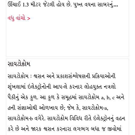
ઊંચાઈ 1.3 મીટર જેટલી હોય છે. પુખ્ત વયના સાબરનું…
વધુ વાંચો >
સાયટોક્રોમ
સાયટોક્રોમ : શ્વસન અને પ્રકાશસંશ્લેષણની પ્રક્રિયાઓની
શૃંખલામાં ઇલેક્ટ્રૉનોની આપ-લે કરનાર લોહયુક્ત નત્રલો
પૈકીનું એક કુળ. આ કુળ કે સમૂહમાં સાયટોક્રોમ a, b, c અને
dની સંજ્ઞાઓથી ઓળખાય છે; જેમ કે, સાયટોક્રોમ-a,
સાયટોક્રોમ-b વગેરે. સાયટોક્રોમ વિવિધ રીતે ઇલેક્ટ્રૉનનું વહન
કરે છે અને જારક શ્વસન કરનારા લગભગ બધા જ જીવોમાં