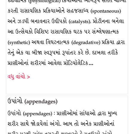
દેહધાર્મિક (physiological) ક્રિયાઓના ભાગરૂપે સતત ચાલ્યા
કરતી રાસાયણિક પ્રક્રિયાઓને સહજસાધ્ય (spontaneous)
અને ઝડપી બનાવનાર ઉદ્દીપકો (catalysts). પ્રોટીનના બનેલા
આ ઉત્સેચકો વિશિષ્ટ રાસાયણિક ઘટક પર સંશ્લેષણાત્મક
(synthetic) અથવા વિઘટનાત્મક (degradative) પ્રક્રિયા દ્વારા
તેનું એક યા બીજા સ્વરૂપમાં રૂપાંતર કરે છે. દાખલા તરીકે
પ્રાણીઓનાં શરીરમાં આવેલા પ્રૉટિયૉલેટિક…
વધુ વાંચો >
ઉપાંગો (appendages)
ઉપાંગો (appendages) : પ્રાણીઓમાં સાંધાઓ દ્વારા મુખ્ય
શરીર સાથે જોડાયેલાં અંગો. આમ તો અનેક પ્રાણીઓનાં