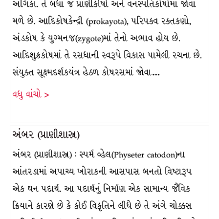
અંગિકા. તે બધા જ પ્રાણીકોષો અને વનસ્પતિકોષોમાં જોવા
મળે છે. આદિકોષકેન્દ્રી (prokayota), પરિપક્વ રક્તકણો,
અંડકોષ કે યુગ્મનજ(zygote)માં તેનો અભાવ હોય છે.
આદિશુક્રકોષમાં તે રસધાની સ્વરૂપે વિકાસ પામેલી રચના છે.
સંયુક્ત સૂક્ષ્મદર્શકયંત્ર હેઠળ કોષરસમાં જોવા…
વધુ વાંચો >
અંબર (પ્રાણીશાસ્ત્ર)
અંબર (પ્રાણીશાસ્ત્ર) : સ્પર્મ વ્હેલ(Physeter catodon)ના
આંતરડામાં અપાચ્ય ખોરાકની આસપાસ બનતો વિષ્ટારૂપ
એક ઘન પદાર્થ. આ પદાર્થનું નિર્માણ એક સામાન્ય જૈવિક
ક્રિયાને કારણે છે કે કોઈ વિકૃતિને લીધે છે તે અંગે ચોક્કસ