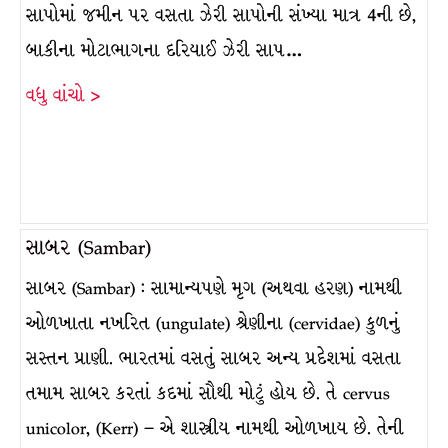
સાપોમાં જમીન પર વસતા ઝેરી સાપોની સંખ્યા માત્ર 4ની છે,
બાકીના મોટાભાગના દરિયાઈ ઝેરી સાપ…
વધુ વાંચો >
સાબર (Sambar)
સાબર (Sambar) : સામાન્યપણે મૃગ (અથવા હરણ) નામથી
ઓળખાતા નખરિત (ungulate) શ્રેણીના (cervidae) કુળનું
સસ્તન પ્રાણી. ભારતમાં વસતું સાબર અન્ય પ્રદેશમાં વસતા
તમામ સાબર કરતાં કદમાં સૌથી મોટું હોય છે. તે cervus
unicolor, (Kerr) – એ શાસ્ત્રીય નામથી ઓળખાય છે. તેની