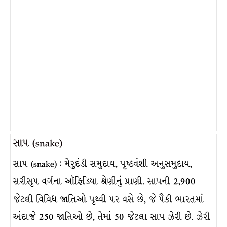
સાપ (snake)
સાપ (snake) : મેરુદંડી સમુદાય, પૃષ્ઠવંશી અનુસમુદાય,
સરીસૃપ વર્ગના ઑફિડિયા શ્રેણીનું પ્રાણી. સાપની 2,900
જેટલી વિવિધ જાતિઓ પૃથ્વી પર વસે છે, જે પૈકી ભારતમાં
અંદાજે 250 જાતિઓ છે, તેમાં 50 જેટલા સાપ ઝેરી છે. ઝેરી