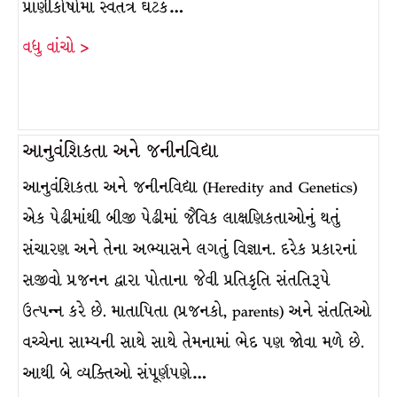
પ્રાણીકોષોમાં સ્વતંત્ર ઘટક…
વધુ વાંચો >
આનુવંશિકતા અને જનીનવિદ્યા
આનુવંશિકતા અને જનીનવિદ્યા (Heredity and Genetics)
એક પેઢીમાંથી બીજી પેઢીમાં જૈવિક લાક્ષણિકતાઓનું થતું
સંચારણ અને તેના અભ્યાસને લગતું વિજ્ઞાન. દરેક પ્રકારનાં
સજીવો પ્રજનન દ્વારા પોતાના જેવી પ્રતિકૃતિ સંતતિરૂપે
ઉત્પન્ન કરે છે. માતાપિતા (પ્રજનકો, parents) અને સંતતિઓ
વચ્ચેના સામ્યની સાથે સાથે તેમનામાં ભેદ પણ જોવા મળે છે.
આથી બે વ્યક્તિઓ સંપૂર્ણપણે…