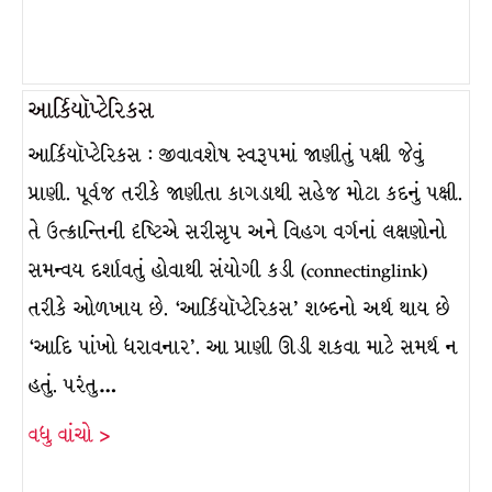
આર્કિયૉપ્ટેરિકસ
આર્કિયૉપ્ટેરિકસ : જીવાવશેષ સ્વરૂપમાં જાણીતું પક્ષી જેવું
પ્રાણી. પૂર્વજ તરીકે જાણીતા કાગડાથી સહેજ મોટા કદનું પક્ષી.
તે ઉત્ક્રાન્તિની દૃષ્ટિએ સરીસૃપ અને વિહગ વર્ગનાં લક્ષણોનો
સમન્વય દર્શાવતું હોવાથી સંયોગી કડી (connectinglink)
તરીકે ઓળખાય છે. ‘આર્કિયૉપ્ટેરિકસ’ શબ્દનો અર્થ થાય છે
‘આદિ પાંખો ધરાવનાર’. આ પ્રાણી ઊડી શકવા માટે સમર્થ ન
હતું. પરંતુ…
વધુ વાંચો >