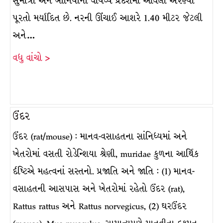
સુમાત્રા અને બૉર્નિયોના વાયવ્ય પ્રદેશમાં આવેલાં અરણ્યો
પૂરતો મર્યાદિત છે. નરની ઊંચાઈ આશરે 1.40 મીટર જેટલી
અને…
વધુ વાંચો >
ઉંદર
ઉંદર (rat/mouse) : માનવ-વસાહતના સાંનિધ્યમાં અને
ખેતરોમાં વસતી રોડેન્શિયા શ્રેણી, muridae કુળના આર્થિક
ર્દષ્ટિએ મહત્વનાં સસ્તનો. પ્રજાતિ અને જાતિ : (1) માનવ-
વસાહતની આસપાસ અને ખેતરોમાં રહેતો ઉંદર (rat),
Rattus rattus અને Rattus norvegicus, (2) ઘરઉંદર