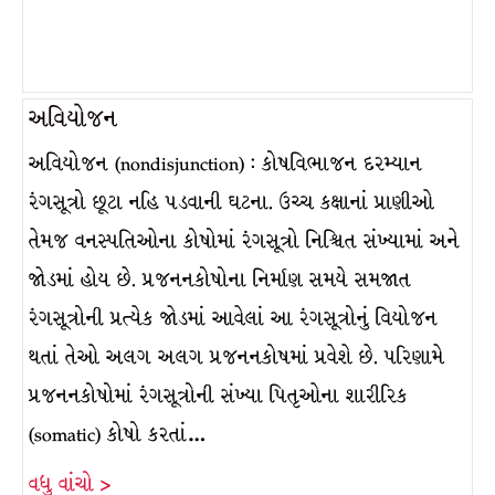
અવિયોજન
અવિયોજન (nondisjunction) : કોષવિભાજન દરમ્યાન
રંગસૂત્રો છૂટા નહિ પડવાની ઘટના. ઉચ્ચ કક્ષાનાં પ્રાણીઓ
તેમજ વનસ્પતિઓના કોષોમાં રંગસૂત્રો નિશ્ચિત સંખ્યામાં અને
જોડમાં હોય છે. પ્રજનનકોષોના નિર્માણ સમયે સમજાત
રંગસૂત્રોની પ્રત્યેક જોડમાં આવેલાં આ રંગસૂત્રોનું વિયોજન
થતાં તેઓ અલગ અલગ પ્રજનનકોષમાં પ્રવેશે છે. પરિણામે
પ્રજનનકોષોમાં રંગસૂત્રોની સંખ્યા પિતૃઓના શારીરિક
(somatic) કોષો કરતાં…
વધુ વાંચો >