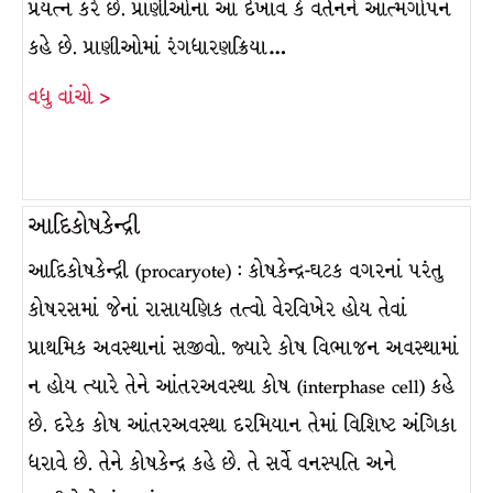
પ્રયત્ન કરે છે. પ્રાણીઓના આ દેખાવ કે વર્તનને આત્મગોપન
કહે છે. પ્રાણીઓમાં રંગધારણક્રિયા…
વધુ વાંચો >
આદિકોષકેન્દ્રી
આદિકોષકેન્દ્રી (procaryote) : કોષકેન્દ્ર-ઘટક વગરનાં પરંતુ
કોષરસમાં જેનાં રાસાયણિક તત્વો વેરવિખેર હોય તેવાં
પ્રાથમિક અવસ્થાનાં સજીવો. જ્યારે કોષ વિભાજન અવસ્થામાં
ન હોય ત્યારે તેને આંતરઅવસ્થા કોષ (interphase cell) કહે
છે. દરેક કોષ આંતરઅવસ્થા દરમિયાન તેમાં વિશિષ્ટ અંગિકા
ધરાવે છે. તેને કોષકેન્દ્ર કહે છે. તે સર્વે વનસ્પતિ અને