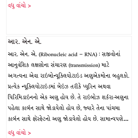
વધુ વાંચો >
આર. એન. એ.
આર. એન. એ. (Ribonucleic acid – RNA) : સજીવોનાં
આનુવંશિક લક્ષણોના સંચારણ (transmission) માટે
અગત્યના એવા રાઇબોન્યૂક્લિયોટાઇડ અણુએકમોના બહુલકો.
પ્રત્યેક ન્યૂક્લિયોટાઇડમાં બેઇઝ તરીકે પ્યુરિન અથવા
પિરિમિડાઇનનો એક અણુ હોય છે. તે રાઇબોઝ શર્કરા-અણુના
પહેલા કાર્બન સાથે જોડાયેલો હોય છે, જ્યારે તેના પાંચમા
કાર્બન સાથે ફૉસ્ફેટનો અણુ જોડાયેલો હોય છે. સામાન્યપણે…
વધુ વાંચો >