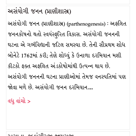
અસંયોગી જનન (પ્રાણીશાસ્ત્ર)
અસંયોગી જનન (પ્રાણીશાસ્ત્ર) (parthenogenesis) : અફલિત
જનનકોષનો થતો સ્વયંસ્ફુરિત વિકાસ. અસંયોગી જનનની
ઘટના એ ગર્ભવિદ્યાની જટિલ સમસ્યા છે. તેની સૌપ્રથમ શોધ
બોનેટે 1762માં કરી; તેણે શોધ્યું કે ઉનાળા દરમિયાન મશી
કીટકો ફક્ત અફલિત અંડકોષોમાંથી ઉત્પન્ન થાય છે.
અસંયોગી જનનની ઘટના પ્રાણીઓમાં તેમજ વનસ્પતિમાં પણ
જોવા મળે છે. અસંયોગી જનન દરમિયાન…
વધુ વાંચો >