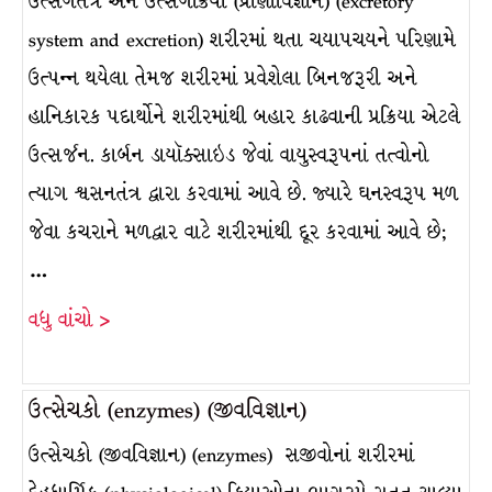
ઉત્સર્ગતંત્ર અને ઉત્સર્ગક્રિયા (પ્રાણીવિજ્ઞાન) (excretory
system and excretion) શરીરમાં થતા ચયાપચયને પરિણામે
ઉત્પન્ન થયેલા તેમજ શરીરમાં પ્રવેશેલા બિનજરૂરી અને
હાનિકારક પદાર્થોને શરીરમાંથી બહાર કાઢવાની પ્રક્રિયા એટલે
ઉત્સર્જન. કાર્બન ડાયૉક્સાઇડ જેવાં વાયુસ્વરૂપનાં તત્વોનો
ત્યાગ શ્વસનતંત્ર દ્વારા કરવામાં આવે છે. જ્યારે ઘનસ્વરૂપ મળ
જેવા કચરાને મળદ્વાર વાટે શરીરમાંથી દૂર કરવામાં આવે છે;
…
વધુ વાંચો >
ઉત્સેચકો (enzymes) (જીવવિજ્ઞાન)
ઉત્સેચકો (જીવવિજ્ઞાન) (enzymes) સજીવોનાં શરીરમાં