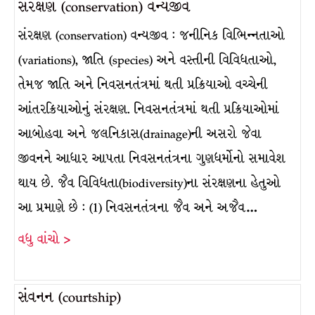
સંરક્ષણ (conservation) વન્યજીવ
સંરક્ષણ (conservation) વન્યજીવ : જનીનિક વિભિન્નતાઓ
(variations), જાતિ (species) અને વસ્તીની વિવિધતાઓ,
તેમજ જાતિ અને નિવસનતંત્રમાં થતી પ્રક્રિયાઓ વચ્ચેની
આંતરક્રિયાઓનું સંરક્ષણ. નિવસનતંત્રમાં થતી પ્રક્રિયાઓમાં
આબોહવા અને જલનિકાસ(drainage)ની અસરો જેવા
જીવનને આધાર આપતા નિવસનતંત્રના ગુણધર્મોનો સમાવેશ
થાય છે. જૈવ વિવિધતા(biodiversity)ના સંરક્ષણના હેતુઓ
આ પ્રમાણે છે : (1) નિવસનતંત્રના જૈવ અને અજૈવ…
વધુ વાંચો >
સંવનન (courtship)