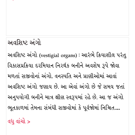
અવશિષ્ટ અંગો
અવશિષ્ટ અંગો (vestigial organs) : આરંભે ક્રિયાશીલ પરંતુ
વિકાસપ્રક્રિયા દરમિયાન નિરર્થક બનીને અવશેષ રૂપે જોવા
મળતાં સજીવોનાં અંગો. વનસ્પતિ અને પ્રાણીઓમાં આવાં
અવશિષ્ટ અંગો જણાય છે. આ એવાં અંગો છે જે સમય જતાં
અનુપયોગી બનીને માત્ર ક્ષીણ સ્વરૂપમાં રહે છે. આ જ અંગો
ભૂતકાળમાં તેમના સંબંધી સજીવોમાં કે પૂર્વજોમાં નિશ્ચિત…
વધુ વાંચો >