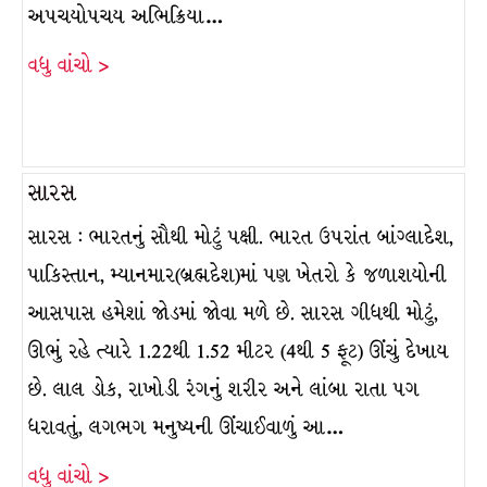
અપચયોપચય અભિક્રિયા…
વધુ વાંચો >
સારસ
સારસ : ભારતનું સૌથી મોટું પક્ષી. ભારત ઉપરાંત બાંગ્લાદેશ,
પાકિસ્તાન, મ્યાનમાર(બ્રહ્મદેશ)માં પણ ખેતરો કે જળાશયોની
આસપાસ હમેશાં જોડમાં જોવા મળે છે. સારસ ગીધથી મોટું,
ઊભું રહે ત્યારે 1.22થી 1.52 મીટર (4થી 5 ફૂટ) ઊંચું દેખાય
છે. લાલ ડોક, રાખોડી રંગનું શરીર અને લાંબા રાતા પગ
ધરાવતું, લગભગ મનુષ્યની ઊંચાઈવાળું આ…
વધુ વાંચો >