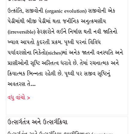
ઉત્ક્રાંતિ, સજીવોની (organic evolution) સજીવોની એક
પેઢીમાંથી બીજી પેઢીમાં થતા જનીનિક અનુત્ક્રમણીય
(irreversible) ફેરફારોને લઈને નિર્માણ થતી નવી જાતિનો
ખ્યાલ આપતો કુદરતી પ્રક્રમ. પૃથ્વી પરનાં વિવિધ
પર્યાવરણોના નિકેતો(niches)માં અનેક જાતની વનસ્પતિ અને
પ્રાણીઓની સૃષ્ટિ અસ્તિત્વ ધરાવે છે. તેમાં રચનાત્મક અને
ક્રિયાત્મક ભિન્નતા રહેલી છે. પૃથ્વી પર સજીવ સૃષ્ટિનું
અવતરણ તે…
વધુ વાંચો >
ઉત્સર્ગતંત્ર અને ઉત્સર્ગક્રિયા