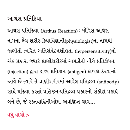
આર્થસ પ્રતિક્રિયા
આર્થસ પ્રતિક્રિયા (Arthus Reaction) : મૉરિસ આર્થસ
નામના ફ્રેંચ શરીર-ક્રિયાવિજ્ઞાની(physiologist)ના નામથી
જાણીતી ત્વરિત અતિસંવેદનશીલતા (hypersensitivity)નો
એક પ્રકાર. જ્યારે પ્રાણીશરીરમાં ચામડીની નીચે પ્રતિક્ષેપન
(injection) દ્વારા દ્રાવ્ય પ્રતિજન (antigen) દાખલ કરવામાં
આવે છે ત્યારે તે પ્રાણીશરીરમાં આવેલ પ્રતિદ્રવ્ય (antibody)
સાથે પ્રક્રિયા કરતાં પ્રતિજન-પ્રતિદ્રવ્ય પ્રકારનો સંકીર્ણ પદાર્થ
બને છે, જે રક્તવાહિનીઓમાં અવક્ષિપ્ત થાય…
વધુ વાંચો >