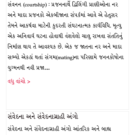
સંવનન (courtship) : પ્રજનનાર્થે દ્વિલિંગી પ્રાણીઓના નર
અને માદા પ્રજનકો એકબીજાના સંપર્કમાં આવે એ હેતુસર
તેમને આકર્ષવા માટેની કુદરતી સંઘટનાત્મક કાર્યવિધિ. મૃત્યુ
એક અનિવાર્ય ઘટના હોવાથી વંશવેલો ચાલુ રાખવા સંતતિનું
નિર્માણ થાય તે આવશ્યક છે. એક જ જાતના નર અને માદા
સભ્યો એકઠાં થતાં સંગમ(mating)ના પરિણામે જનનકોષોના
યુગ્મનથી નવી પ્રજા…
વધુ વાંચો >
સંવેદના અને સંવેદનાગ્રાહી અંગો
સંવેદના અને સંવેદનાગ્રાહી અંગો આંતરિક અને બાહ્ય