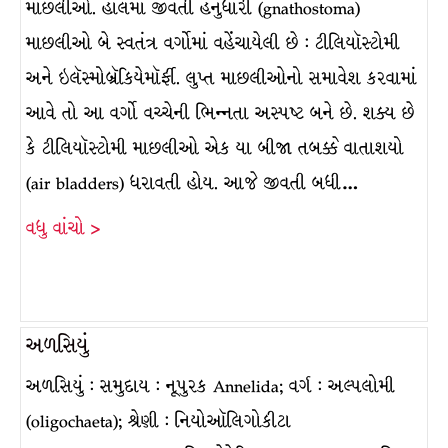
માછલીઓ. હાલમાં જીવતી હનુધારી (gnathostoma)
માછલીઓ બે સ્વતંત્ર વર્ગોમાં વહેંચાયેલી છે : ટીલિયૉસ્ટોમી
અને ઇલૅસ્મોબ્રૅકિયેમૉર્ફી. લુપ્ત માછલીઓનો સમાવેશ કરવામાં
આવે તો આ વર્ગો વચ્ચેની ભિન્નતા અસ્પષ્ટ બને છે. શક્ય છે
કે ટીલિયૉસ્ટોમી માછલીઓ એક યા બીજા તબક્કે વાતાશયો
(air bladders) ધરાવતી હોય. આજે જીવતી બધી…
વધુ વાંચો >
અળસિયું
અળસિયું : સમુદાય : નૂપુરક Annelida; વર્ગ : અલ્પલોમી
(oligochaeta); શ્રેણી : નિયોઑલિગોકીટા