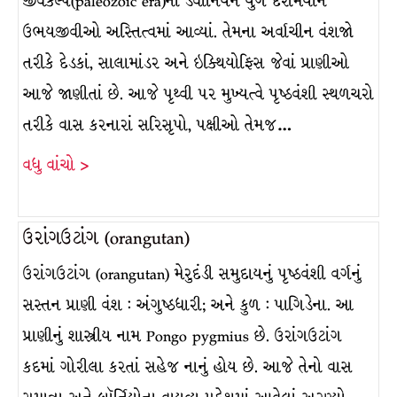
જીવકલ્પ(paleozoic era)ના ડેવોનિયન યુગ દરમિયાન
ઉભયજીવીઓ અસ્તિત્વમાં આવ્યાં. તેમના અર્વાચીન વંશજો
તરીકે દેડકાં, સાલામાંડર અને ઇક્થિયોફિસ જેવાં પ્રાણીઓ
આજે જાણીતાં છે. આજે પૃથ્વી પર મુખ્યત્વે પૃષ્ઠવંશી સ્થળચરો
તરીકે વાસ કરનારાં સરિસૃપો, પક્ષીઓ તેમજ…
વધુ વાંચો >
ઉરાંગઉટાંગ (orangutan)
ઉરાંગઉટાંગ (orangutan) મેરુદંડી સમુદાયનું પૃષ્ઠવંશી વર્ગનું
સસ્તન પ્રાણી વંશ : અંગુષ્ઠધારી; અને કુળ : પાગિડેના. આ
પ્રાણીનું શાસ્ત્રીય નામ Pongo pygmius છે. ઉરાંગઉટાંગ
કદમાં ગોરીલા કરતાં સહેજ નાનું હોય છે. આજે તેનો વાસ