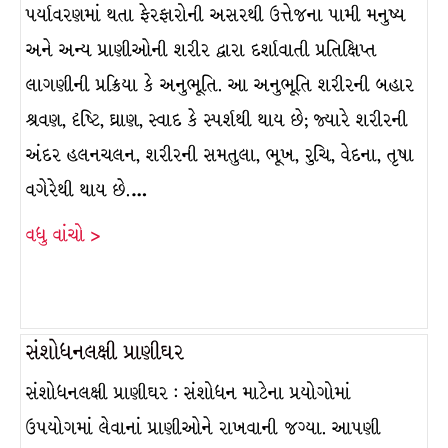
પર્યાવરણમાં થતા ફેરફારોની અસરથી ઉત્તેજના પામી મનુષ્ય
અને અન્ય પ્રાણીઓની શરીર દ્વારા દર્શાવાતી પ્રતિક્ષિપ્ત
લાગણીની પ્રક્રિયા કે અનુભૂતિ. આ અનુભૂતિ શરીરની બહાર
શ્રવણ, દૃષ્ટિ, ઘ્રાણ, સ્વાદ કે સ્પર્શથી થાય છે; જ્યારે શરીરની
અંદર હલનચલન, શરીરની સમતુલા, ભૂખ, રુચિ, વેદના, તૃષા
વગેરેથી થાય છે.…
વધુ વાંચો >
સંશોધનલક્ષી પ્રાણીઘર
સંશોધનલક્ષી પ્રાણીઘર : સંશોધન માટેના પ્રયોગોમાં
ઉપયોગમાં લેવાનાં પ્રાણીઓને રાખવાની જગ્યા. આપણી