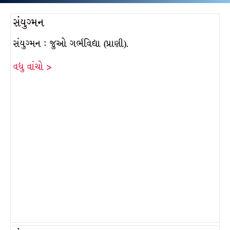
સંયુગ્મન
સંયુગ્મન : જુઓ ગર્ભવિદ્યા (પ્રાણી).
વધુ વાંચો >