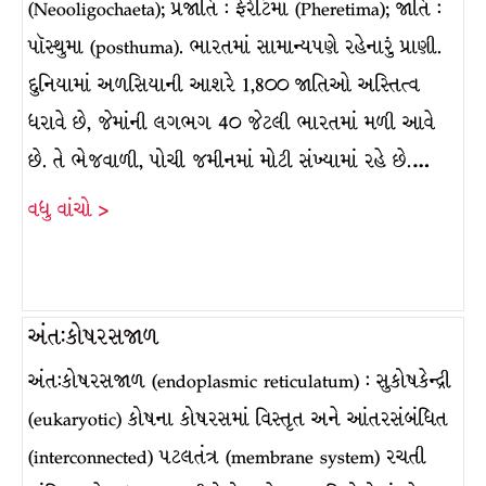
(Neooligochaeta); પ્રજાતિ : ફેરેટિમા (Pheretima); જાતિ :
પૉસ્થુમા (posthuma). ભારતમાં સામાન્યપણે રહેનારું પ્રાણી.
દુનિયામાં અળસિયાની આશરે 1,8૦૦ જાતિઓ અસ્તિત્વ
ધરાવે છે, જેમાંની લગભગ 4૦ જેટલી ભારતમાં મળી આવે
છે. તે ભેજવાળી, પોચી જમીનમાં મોટી સંખ્યામાં રહે છે.…
વધુ વાંચો >
અંત:કોષરસજાળ
અંત:કોષરસજાળ (endoplasmic reticulatum) : સુકોષકેન્દ્રી
(eukaryotic) કોષના કોષરસમાં વિસ્તૃત અને આંતરસંબંધિત
(interconnected) પટલતંત્ર (membrane system) રચતી