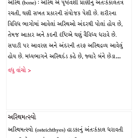
અસ્થિ (bone) : અસ્થિ એ પૃષ્ઠવંશી પ્રાણીનું અંત:કંકાલતંત્ર
રચતી, ઘણી સખત પ્રકારની સંયોજક પેશી છે. શરીરના
વિવિધ ભાગોમાં આવેલાં અસ્થિઓ અંદરથી પોલાં હોય છે,
તેમજ આકાર અને કદની દૃષ્ટિએ ઘણું વૈવિધ્ય ધરાવે છે.
સપાટી પર આવરણ અને અંદરની તરફ અસ્થિદ્રવ્ય આવેલું
હોય છે. મધ્યભાગને અસ્થિદંડ કહે છે, જ્યારે બંને છેડા…
વધુ વાંચો >
અસ્થિમત્સ્યો
અસ્થિમત્સ્યો (osteichthyes) હાડકાનું અંત:કંકાલ ધરાવતી