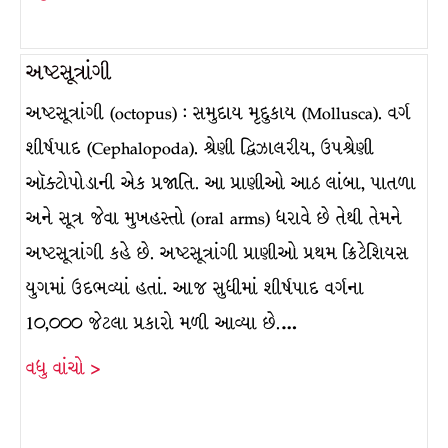
અષ્ટસૂત્રાંગી
અષ્ટસૂત્રાંગી (octopus) : સમુદાય મૃદુકાય (Mollusca). વર્ગ
શીર્ષપાદ (Cephalopoda). શ્રેણી દ્વિઝાલરીય, ઉપશ્રેણી
ઑક્ટોપોડાની એક પ્રજાતિ. આ પ્રાણીઓ આઠ લાંબા, પાતળા
અને સૂત્ર જેવા મુખહસ્તો (oral arms) ધરાવે છે તેથી તેમને
અષ્ટસૂત્રાંગી કહે છે. અષ્ટસૂત્રાંગી પ્રાણીઓ પ્રથમ ક્રિટેશિયસ
યુગમાં ઉદભવ્યાં હતાં. આજ સુધીમાં શીર્ષપાદ વર્ગના
1૦,૦૦૦ જેટલા પ્રકારો મળી આવ્યા છે.…
વધુ વાંચો >