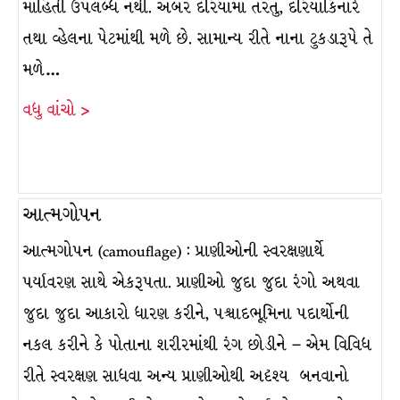
માહિતી ઉપલબ્ધ નથી. અંબર દરિયામાં તરતું, દરિયાકિનારે
તથા વ્હેલના પેટમાંથી મળે છે. સામાન્ય રીતે નાના ટુકડારૂપે તે
મળે…
વધુ વાંચો >
આત્મગોપન
આત્મગોપન (camouflage) : પ્રાણીઓની સ્વરક્ષણાર્થે
પર્યાવરણ સાથે એકરૂપતા. પ્રાણીઓ જુદા જુદા રંગો અથવા
જુદા જુદા આકારો ધારણ કરીને, પશ્ચાદભૂમિના પદાર્થોની
નકલ કરીને કે પોતાના શરીરમાંથી રંગ છોડીને – એમ વિવિધ
રીતે સ્વરક્ષણ સાધવા અન્ય પ્રાણીઓથી અદૃશ્ય બનવાનો