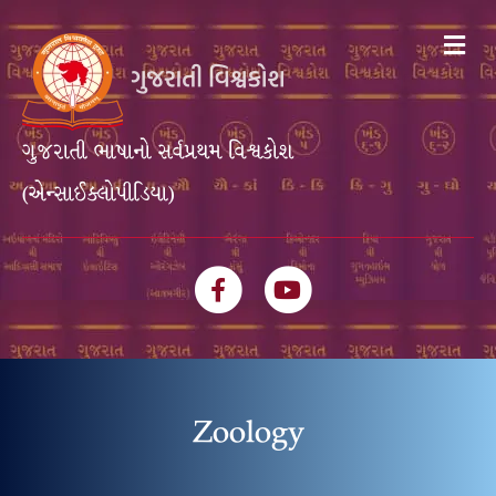
Me
ગુજરાતી ભાષાનો સર્વપ્રથમ વિશ્વકોશ
(એન્સાઈક્લોપીડિયા)
Facebook
Youtube
Zoology