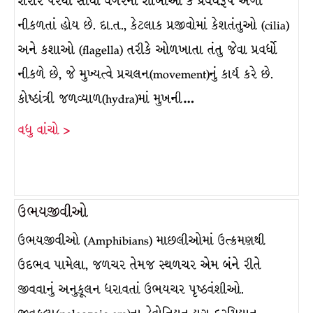
શરીર પરથી સાંધા વગરની શાખાઓ કે પ્રવર્ધરૂપે અંગો
નીકળતાં હોય છે. દા.ત., કેટલાક પ્રજીવોમાં કેશતંતુઓ (cilia)
અને કશાઓ (flagella) તરીકે ઓળખાતા તંતુ જેવા પ્રવર્ધો
નીકળે છે, જે મુખ્યત્વે પ્રચલન(movement)નું કાર્ય કરે છે.
કોષ્ઠાંત્રી જળવ્યાળ(hydra)માં મુખની…
વધુ વાંચો >
ઉભયજીવીઓ
ઉભયજીવીઓ (Amphibians) માછલીઓમાં ઉત્ક્રમણથી
ઉદભવ પામેલા, જળચર તેમજ સ્થળચર એમ બંને રીતે
જીવવાનું અનુકૂલન ધરાવતાં ઉભયચર પૃષ્ઠવંશીઓ.