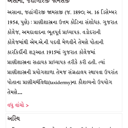
અસાના, જહાંગીરજી જામસજી
અસાના, જહાંગીરજી જામસજી (જ. 189૦; અ. 16 ડિસેમ્બર
1954, પુણે) : પ્રાણીશાસ્ત્રના ઉત્તમ કોટિના સંશોધક. ગુજરાત
કૉલેજ, અમદાવાદના ભૂતપૂર્વ પ્રાધ્યાપક. વડોદરાની
કૉલેજમાંથી એમ.એ.ની પદવી મેળવીને તેમણે પોતાની
કારકિર્દીની શરૂઆત 1915માં ગુજરાત કૉલેજમાં
પ્રાણીશાસ્ત્રના સહાયક પ્રાધ્યાપક તરીકે કરી હતી. ત્યાં
પ્રાણીશાસ્ત્રની પ્રયોગશાળા તેમજ સંગ્રહાલય સ્થાપવા ઉપરાંત
પોતાના પ્રાણીચર્મવિદ્યા(taxidermy)ના કૌશલ્યનો ઉપયોગ
તેમણે…
વધુ વાંચો >
અસ્થિ