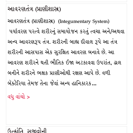
આવરણતંત્ર (પ્રાણીશાસ્ત્ર)
આવરણતંત્ર (પ્રાણીશાસ્ત્ર) (Integumentary System)
પર્યાવરણ પરત્વે શરીરનું સમાયોજન કરતું ત્વચા અને/અથવા
અન્ય આવરણરૂપ તંત્ર. શરીરની બાહ્ય દીવાલ રૂપે આ તંત્ર
શરીરની આસપાસ એક સુરક્ષિત આવરણ બનાવે છે. આ
આવરણ શરીરને થતી ભૌતિક ઈજા અટકાવવા ઉપરાંત, ઢાલ
બનીને શરીરને ભક્ષક પ્રાણીઓથી રક્ષણ આપે છે. વળી
બૅક્ટેરિયા તેમજ તેના જેવાં અન્ય હાનિકારક…
વધુ વાંચો >
ઉત્ક્રાંતિ, સજીવોની