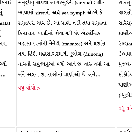
ાકિનારે
સમુદ્રધેનુ અથવા સાગરસુંદરી (sirenia) : ગ્રીક
સરિસૃપ
ું
ભાષામાં sirenનો અર્થ sea nymph એટલે કે
ચાલતો
mata)
સમુદ્રપરી થાય છે. આ પ્રાણી નદી તથા સમુદ્રના
સરિસૃપ
ં
કિનારાના પાણીમાં જોવા મળે છે. ઍટલૅન્ટિક
પ્રાણ
અથવા
મહાસાગરમાંથી મેનેટી (manatee) અને પ્રશાંત
ઉલ્વ(
તથા હિંદી મહાસાગરમાંથી ડુગોંગ (dugong)
ઉલ્વધા
પરથી
નામની સમુદ્રધેનુઓ મળી આવે છે. વાસ્તવમાં આ
મુજબની
ાથ…
બંને અલગ શાખાઓનાં પ્રાણીઓ છે અને…
ક્રૉકો
પ્રાણી
વધુ વાંચો >
(ન્યૂઝ
વધુ વા