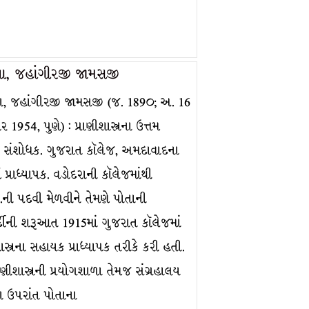
ા, જહાંગીરજી જામસજી
, જહાંગીરજી જામસજી (જ. 189૦; અ. 16
ર 1954, પુણે) : પ્રાણીશાસ્ત્રના ઉત્તમ
ા સંશોધક. ગુજરાત કૉલેજ, અમદાવાદના
્વ પ્રાધ્યાપક. વડોદરાની કૉલેજમાંથી
ની પદવી મેળવીને તેમણે પોતાની
ર્દીની શરૂઆત 1915માં ગુજરાત કૉલેજમાં
શાસ્ત્રના સહાયક પ્રાધ્યાપક તરીકે કરી હતી.
પ્રાણીશાસ્ત્રની પ્રયોગશાળા તેમજ સંગ્રહાલય
વા ઉપરાંત પોતાના