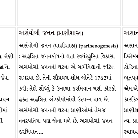
અસંયોગી જનન (પ્રાણીશાસ્ત્ર)
અસાન
અસંયોગી જનન (પ્રાણીશાસ્ત્ર) (parthenogenesis)
અસાના
 શ્રેણી
: અફલિત જનનકોષનો થતો સ્વયંસ્ફુરિત વિકાસ.
ડિસેમ્બ
જાતિ.
અસંયોગી જનનની ઘટના એ ગર્ભવિદ્યાની જટિલ
કોટિન
જેવા
સમસ્યા છે. તેની સૌપ્રથમ શોધ બોનેટે 1762માં
ભૂતપૂર
કરી; તેણે શોધ્યું કે ઉનાળા દરમિયાન મશી કીટકો
એમ.એ.
પ્રથમ
ફક્ત અફલિત અંડકોષોમાંથી ઉત્પન્ન થાય છે.
કારકિ
ીમાં
અસંયોગી જનનની ઘટના પ્રાણીઓમાં તેમજ
પ્રાણી
ળી
વનસ્પતિમાં પણ જોવા મળે છે. અસંયોગી જનન
ત્યાં 
દરમિયાન…
સ્થાપ