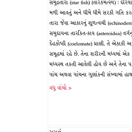
સમુદ્રતારા (star fish) (તારકમત્સ્ય) : દરિય
મળી આવતું અને ધીમે ધીમે સરકી ગતિ કરત
તારા જેવા આકારનું શૂળત્વચી (echinoder
સમુદાયના તારકિત-કાય (asteroidea) વર્ગનુ
દેહકોષ્ઠી (coelomate) પ્રાણી. તે એકાકી 
સમૂહમાં રહે છે. તેના શરીરની મધ્યમાં એક
મધ્યસ્થ તકતી આવેલી હોય છે અને તેના 
પાંચ અથવા પાંચના ગુણાંકની સંખ્યામાં હ
વધુ વાંચો >