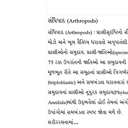
સંધિપાદ (Arthropods)
સંધિપાદ (Arthropods) : પ્રાણીસૃદૃષ્ટિનો 
મોટો અને ખૂબ વૈવિધ્ય ધરાવતો અપૃષ્ઠવંશી
પ્રાણીઓનો સમુદાય. પ્રાણી-જાતિઓ(specie
75 ટકા ઉપરાંતની જાતિઓ આ સમુદાયની 
મૂળભૂત રીતે આ સમૂહનાં પ્રાણીઓ ત્રિગર્ભસ
(triploblastic) અને સમખંડતા ધરાવનારાં
સમુદાયનાં પ્રાણીઓ નૂપુરક સમુદાય(Phyl
Annilida)માંથી ઉદ્ભવેલાં હોઈ તેમનાં અં
ઉપાંગોમાં સમખંડતા સ્પષ્ટ જોવા મળે છે.
શરીરરચનામાં…