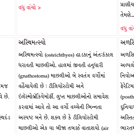
પ્રાણી
વધુ વાંચો >
તેમણે
વધુ વા
અસ્થિમત્સ્યો
અળસિ
અસ્થિમત્સ્યો (osteichthyes) હાડકાનું અંત:કંકાલ
અળસિયુ
ધરાવતી માછલીઓ. હાલમાં જીવતી હનુધારી
અલ્પલો
(gnathostoma) માછલીઓ બે સ્વતંત્ર વર્ગોમાં
નિયોઑ
તેમજ
વહેંચાયેલી છે : ટીલિયૉસ્ટોમી અને
ફેરેટિ
ે છે.
ઇલૅસ્મોબ્રૅકિયેમૉર્ફી. લુપ્ત માછલીઓનો સમાવેશ
(posth
કરવામાં આવે તો આ વર્ગો વચ્ચેની ભિન્નતા
દુનિય
થિદંડ
અસ્પષ્ટ બને છે. શક્ય છે કે ટીલિયૉસ્ટોમી
અસ્તિ
માછલીઓ એક યા બીજા તબક્કે વાતાશયો (air
ભારતમ