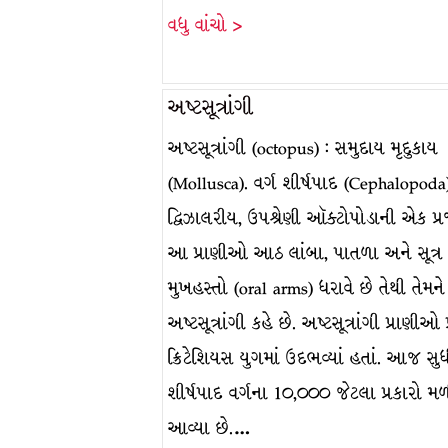
વધુ વાંચો >
અષ્ટસૂત્રાંગી
અષ્ટસૂત્રાંગી (octopus) : સમુદાય મૃદુકાય
(Mollusca). વર્ગ શીર્ષપાદ (Cephalopoda).
દ્વિઝાલરીય, ઉપશ્રેણી ઑક્ટોપોડાની એક પ્ર
આ પ્રાણીઓ આઠ લાંબા, પાતળા અને સૂત્ર 
મુખહસ્તો (oral arms) ધરાવે છે તેથી તેમને
અષ્ટસૂત્રાંગી કહે છે. અષ્ટસૂત્રાંગી પ્રાણીઓ 
ક્રિટેશિયસ યુગમાં ઉદભવ્યાં હતાં. આજ સુધ
શીર્ષપાદ વર્ગના 1૦,૦૦૦ જેટલા પ્રકારો મ
આવ્યા છે.…