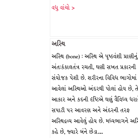
વધુ વાંચો >
અસ્થિ
અસ્થિ (bone) : અસ્થિ એ પૃષ્ઠવંશી પ્રાણીનું
અંત:કંકાલતંત્ર રચતી, ઘણી સખત પ્રકારની
સંયોજક પેશી છે. શરીરના વિવિધ ભાગોમાં
આવેલાં અસ્થિઓ અંદરથી પોલાં હોય છે, 
આકાર અને કદની દૃષ્ટિએ ઘણું વૈવિધ્ય ધરાવ
સપાટી પર આવરણ અને અંદરની તરફ
અસ્થિદ્રવ્ય આવેલું હોય છે. મધ્યભાગને અસ્
કહે છે, જ્યારે બંને છેડા…