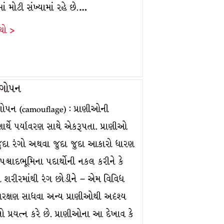
ં મોટી સંખ્યામાં રહે છે.…
ંચો >
ગોપન
ોપન (camouflage) : પ્રાણીઓની
ષણાર્થે પર્યાવરણ સાથે એકરૂપતા. પ્રાણીઓ
જુદા રંગો અથવા જુદા જુદા આકારો ધારણ
 પશ્ચાદભૂમિના પદાર્થોની નકલ કરીને કે
ા શરીરમાંથી રંગ છોડીને – એમ વિવિધ
્વરક્ષણ સાધવા અન્ય પ્રાણીઓથી અદૃશ્ય
 પ્રયત્ન કરે છે. પ્રાણીઓના આ દેખાવ કે