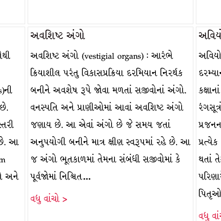
અવશિષ્ટ અંગો
અવિ
સૌથી
અવશિષ્ટ અંગો (vestigial organs) : આરંભે
અવિયો
ક્રિયાશીલ પરંતુ વિકાસપ્રક્રિયા દરમિયાન નિરર્થક
દરમ્યા
s)ની
બનીને અવશેષ રૂપે જોવા મળતાં સજીવોનાં અંગો.
કક્ષાન
છે.
વનસ્પતિ અને પ્રાણીઓમાં આવાં અવશિષ્ટ અંગો
રંગસૂત
્તરી
જણાય છે. આ એવાં અંગો છે જે સમય જતાં
પ્રજનન
 છે. આ
અનુપયોગી બનીને માત્ર ક્ષીણ સ્વરૂપમાં રહે છે. આ
પ્રત્ય
um
જ અંગો ભૂતકાળમાં તેમના સંબંધી સજીવોમાં કે
થતાં 
ગો અને
પૂર્વજોમાં નિશ્ચિત…
પરિણામ
પિતૃઓ
વધુ વાંચો >
વધુ વા