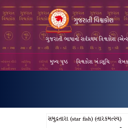
ગુજરાતી ભાષાનો સર્વપ્રથમ વિશ્વકોશ (એન્
મુખ્ય પૃષ્ઠ
વિશ્વકોશ ખંડસૂચિ
લેખક
સમુદ્રતારા (star fish) (તારકમત્સ્ય)