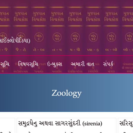
સાઈક્લોપીડિયા)
સૂચિ
વિષયસૂચિ
ઇ-બુક્સ
અમારી વાત
સંપર્ક
Zoology
સમુદ્રધેનુ અથવા સાગરસુંદરી (sirenia)
સરિસ