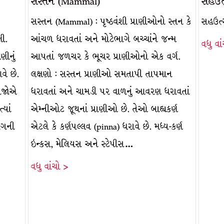
સસ્તન (Mammal)
સહઉત
સસ્તન (Mammal) : પૃષ્ઠવંશી પ્રાણીઓનો સ્તન કે
સહઉત્
ણી.
આંચળ ધરાવતાં અને મોટેભાગે બચ્ચાંને જન્મ
વધુ વા
ણીનું
આપતાં જળચર કે ભૂચર પ્રાણીઓનો એક વર્ગ.
વે છે.
લક્ષણો : સસ્તન પ્રાણીઓ સમતાપી તાપમાન
્રેજોએ
ધરાવતાં અને ચામડી પર વાળનું આવરણ ધરાવતાં
્યાં
એમ્નીઓટ જૂથનાં પ્રાણીઓ છે. તેઓ બાહ્યકર્ણ
ંગની
એટલે કે કર્ણપલ્લવ (pinna) ધરાવે છે. મધ્ય-કર્ણ
ઇન્કસ, મેલિયસ અને સ્ટેપીસ…
વધુ વાંચો >