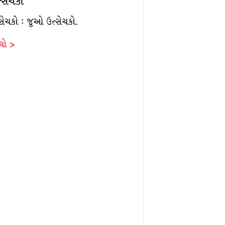
્સેચકો
સેચકો : જુઓ ઉત્સેચકો.
ંચો >