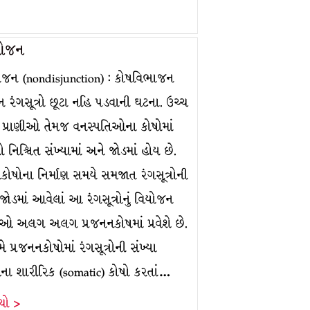
યોજન
જન (nondisjunction) : કોષવિભાજન
ન રંગસૂત્રો છૂટા નહિ પડવાની ઘટના. ઉચ્ચ
ાં પ્રાણીઓ તેમજ વનસ્પતિઓના કોષોમાં
્રો નિશ્ચિત સંખ્યામાં અને જોડમાં હોય છે.
કોષોના નિર્માણ સમયે સમજાત રંગસૂત્રોની
ેક જોડમાં આવેલાં આ રંગસૂત્રોનું વિયોજન
તેઓ અલગ અલગ પ્રજનનકોષમાં પ્રવેશે છે.
ે પ્રજનનકોષોમાં રંગસૂત્રોની સંખ્યા
ના શારીરિક (somatic) કોષો કરતાં…
ંચો >