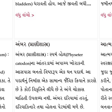
bladders) ધરાવતી હોય. આજે જીવતી બધી…
જમીનમા
વધુ વાંચો >
વધુ વા
અંબર (પ્રાણીશાસ્ત્ર)
આત્મ
um) :
અંબર (પ્રાણીશાસ્ત્ર) : સ્પર્મ વ્હેલ(Physeter
આત્મગ
catodon)ના આંતરડામાં અપાચ્ય ખોરાકની
સ્વરક્
ed)
આસપાસ બનતો વિષ્ટારૂપ એક ઘન પદાર્થ. આ
જુદા 
કા. તે
પદાર્થનું નિર્માણ એક સામાન્ય જૈવિક ક્રિયાને કારણે
કરીને,
ોવા
છે કે કોઈ વિકૃતિને લીધે છે તે અંગે ચોક્કસ
પોતાન
ક્વ
માહિતી ઉપલબ્ધ નથી. અંબર દરિયામાં તરતું,
રીતે સ
તેનો
દરિયાકિનારે તથા વ્હેલના પેટમાંથી મળે છે.
બનવાનો