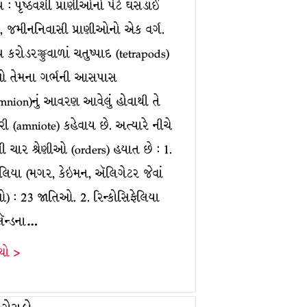
 : પૃષ્ઠવંશી પ્રાણીઓનો પેટે ઘસડાઈ
, જમીનનિવાસી પ્રાણીઓનો એક વર્ગ.
 કરોડરજ્જુવાળાં ચતુષ્પાદ (tetrapods)
ીઓ તેમના ગર્ભની આસપાસ
amnion)નું આવરણ આવેલું હોવાથી તે
રી (amniote) કહેવાય છે. અત્યારે નીચે
 ચાર શ્રેણીઓ (orders) હયાત છે : 1.
ડિલિયા (મગર, કેઇમન, ઍલિગેટર જેવાં
ઓ) : 23 જાતિઓ. 2. રિન્કોસિફેલિયા
ીલૅન્ડના…
ંચો >