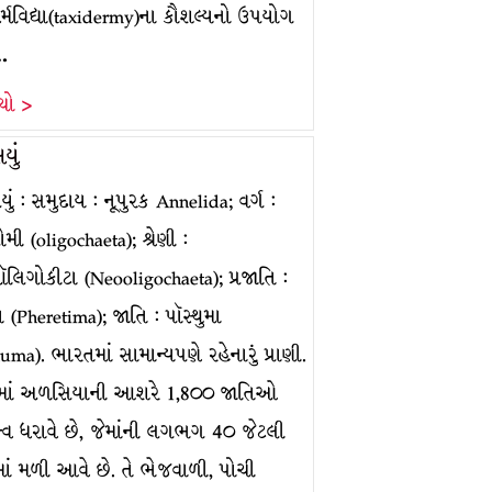
ચર્મવિદ્યા(taxidermy)ના કૌશલ્યનો ઉપયોગ
…
ંચો >
યું
ં : સમુદાય : નૂપુરક Annelida; વર્ગ :
મી (oligochaeta); શ્રેણી :
લિગોકીટા (Neooligochaeta); પ્રજાતિ :
મા (Pheretima); જાતિ : પૉસ્થુમા
uma). ભારતમાં સામાન્યપણે રહેનારું પ્રાણી.
ામાં અળસિયાની આશરે 1,8૦૦ જાતિઓ
ત્વ ધરાવે છે, જેમાંની લગભગ 4૦ જેટલી
ાં મળી આવે છે. તે ભેજવાળી, પોચી