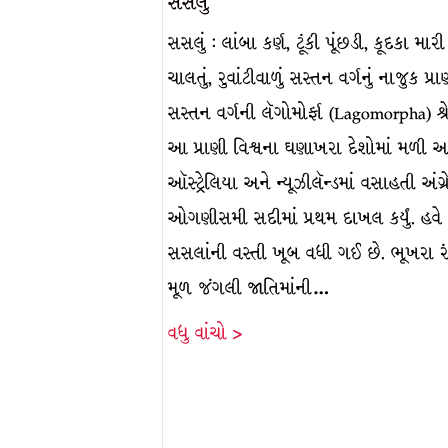
સસલું
સસલું : લાંબા કર્ણ, ટૂંકી પૂંછડી, કૂદકા મારી
ચાલતું, રુવાંટીવાળું સસ્તન વર્ગનું નાજુક પ્રા
સસ્તન વર્ગની લૅગોમોર્ફા (Lagomorpha) શ્રે
આ પ્રાણી વિશ્વના ઘણાખરા દેશોમાં મળી આ
ઑસ્ટ્રેલિયા અને ન્યૂઝીલૅન્ડમાં વસાહતી અંગ
ઓગણીસમી સદીમાં પ્રથમ દાખલ કર્યું. હવે ત
સસલાંની વસ્તી ખૂબ વધી ગઈ છે. ભૂખરા ર
મૂળ જંગલી જાતિમાંની…
વધુ વાંચો >