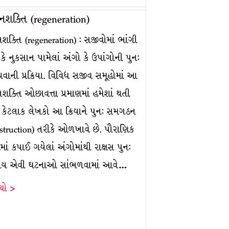
નશક્તિ (regeneration)
શક્તિ (regeneration) : સજીવોમાં ભાંગી
 કે નુકસાન પામેલાં અંગો કે ઉપાંગોની પુન:
થવાની પ્રક્રિયા. વિવિધ સજીવ સમૂહોમાં આ
શક્તિ ઓછાવત્તા પ્રમાણમાં હમેશાં થતી
. કેટલાક લેખકો આ ક્રિયાને પુન: સમગઠન
nstruction) તરીકે ઓળખાવે છે. પૌરાણિક
ં કપાઈ ગયેલાં અંગોમાંથી રાક્ષસ પુન:
થાય એવી ઘટનાઓ સાંભળવામાં આવે…
ંચો >