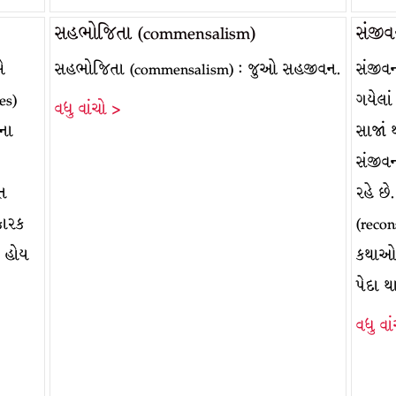
સહભોજિતા (commensalism)
સંજીવ
ે
સહભોજિતા (commensalism) : જુઓ સહજીવન.
સંજીવન
es)
ગયેલાં
વધુ વાંચો >
ાના
સાજાં 
સંજીવન
ીત
રહે છે
કારક
(reco
ા હોય
કથાઓમા
પેદા 
વધુ વા