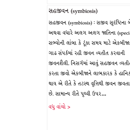
સહજીવન (symbiosis)
સહજીવન (symbiosis) : સજીવ સૃદૃષ્ટિના બ
અથવા વધારે અલગ અલગ જાતિના (speci
સભ્યોની લાંબા કે ટૂંકા સમય માટે એકબીજ
ગાઢ સંપર્કમાં રહી જીવન વ્યતીત કરવાની
જીવનશૈલી. નિસર્ગમાં આવું સહજીવન વ્યત
કરતા જીવો એકબીજાને લાભકારક કે હાનિ
થાય એ રીતે કે તટસ્થ વૃત્તિથી જીવન જીવત
છે. સામાન્ય રીતે પૃથ્વી ઉપર…
વધુ વાંચો >