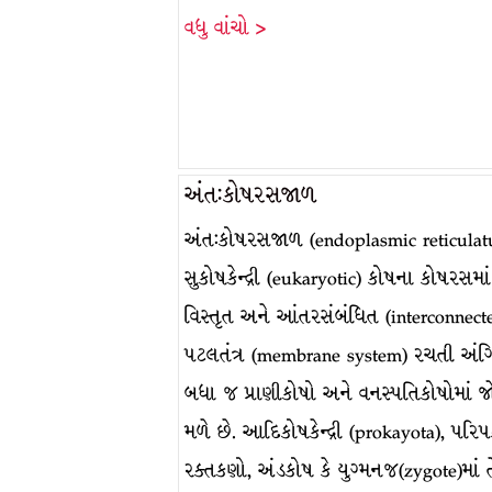
વધુ વાંચો >
અંત:કોષરસજાળ
અંત:કોષરસજાળ (endoplasmic reticulat
સુકોષકેન્દ્રી (eukaryotic) કોષના કોષરસમાં
વિસ્તૃત અને આંતરસંબંધિત (interconnect
પટલતંત્ર (membrane system) રચતી અંગિ
બધા જ પ્રાણીકોષો અને વનસ્પતિકોષોમાં જ
મળે છે. આદિકોષકેન્દ્રી (prokayota), પરિપ
રક્તકણો, અંડકોષ કે યુગ્મનજ(zygote)માં 