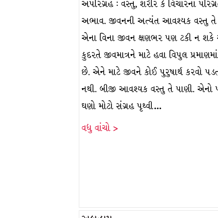
અપરિગ્રહ : વસ્તુ, શરીર કે વિચારના પરિગ્
અભાવ. જીવનની અત્યંત આવશ્યક વસ્તુ તે
એના વિના જીવન ક્ષણભર પણ ટકી ન શકે
કુદરતે જીવમાત્રને માટે હવા વિપુલ પ્રમાણમાં
છે. એને માટે જીવને કોઈ પુરુષાર્થ કરવો પડ
નથી. બીજી આવશ્યક વસ્તુ તે પાણી. એનો
ઘણો મોટો સંગ્રહ પૃથ્વી…
વધુ વાંચો >