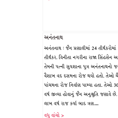
અનંતનાથ
અનંતનાથ : જૈન પ્રણાલીમાં 24 તીર્થંકરોમાં
તીર્થંકર. વિનીતા નગરીના રાજા સિંહસેન અ
તેમની પત્ની સુયશાના પુત્ર અનંતનાથનો જ
વૈશાખ વદ દસમના રોજ થયો હતો. તેઓ ચૈત
પાંચમના રોજ નિર્વાણ પામ્યા હતા. તેઓ 
વર્ષ જીવ્યા હોવાનું જૈન અનુશ્રુતિ જણાવે છે
લાખ વર્ષ રાજ કર્યા બાદ ત્રણ…
વધુ વાંચો >