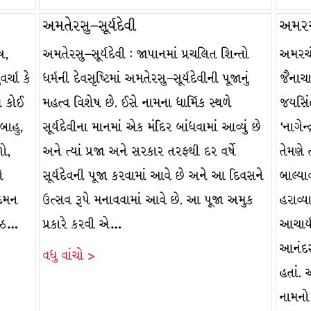
અમતેરસુ–સૂર્યદેવી
અમરચં
ર,
અમતેરસુ–સૂર્યદેવી : જાપાનમાં પ્રચલિત શિન્તો
અમરચંદ
ર્ચા કે
ધર્મની દેવસૃષ્ટિમાં અમતેરસુ–સૂર્યદેવીની પૂજાનું
જૈનાચા
એ કોઈ
મહત્વ વિશેષ છે. ઈસે નામના ધાર્મિક સ્થળે
જયસિં
બાહુ,
સૂર્યદેવીના માનમાં એક મંદિર બાંધવામાં આવ્યું છે
‘નાગેન
ો,
અને ત્યાં પ્રજા અને સરકાર તરફથી દર વર્ષે
તેમણે
ો
સૂર્યદેવની પૂજા કરવામાં આવે છે અને આ દિવસને
બાલ્યા
ુદમન
ઉત્સવ રૂપે મનાવવામાં આવે છે. આ પૂજા અમુક
હરાવ્ય
ેષ્ઠ…
પ્રકારે કરવી એ…
આચાર્ય
આનંદસૂ
વધુ વાંચો >
હતાં. 
નામન