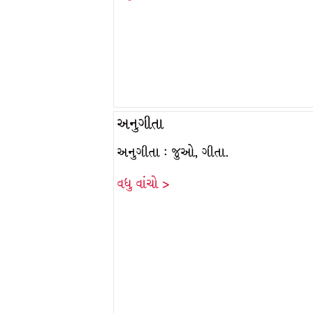
અનુગીતા
અનુગીતા : જુઓ, ગીતા.
વધુ વાંચો >