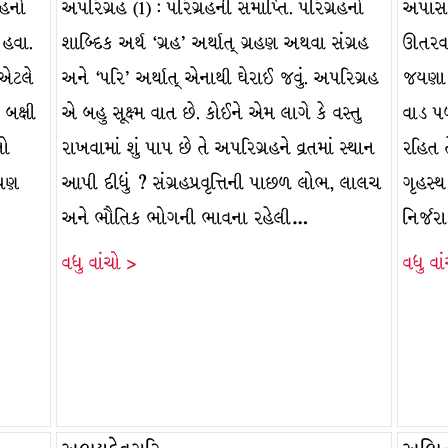
રહનો
અપરિગ્રહ (1) : પરિગ્રહની સમાપ્તિ. પરિગ્રહનો
અપાસર
 હવા.
શાબ્દિક અર્થ ‘ગ્રહ’ અર્થાત્ ગ્રહણ અથવા સંગ્રહ
ઊતરવાન
 એટલે
અને ‘પરિ’ અર્થાત્ એનાથી ઘેરાઈ જવું. અપરિગ્રહ
જયણા પ
 બક્ષી
એ બહુ સૂક્ષ્મ વાત છે. કોઈને એમ લાગે કે વસ્તુ
વાડ પળ
તો
રાખવામાં શું પાપ છે તે અપરિગ્રહને વ્રતમાં સ્થાન
રહિત 
 પણ
આપી દીધું ? સંગ્રહપ્રવૃત્તિની પાછળ લોભ, લાલચ
ગૃહસ્થ
અને ભૌતિક ભોગની ભાવના રહેલી…
નિર્જર
વધુ વાંચો >
વધુ વા