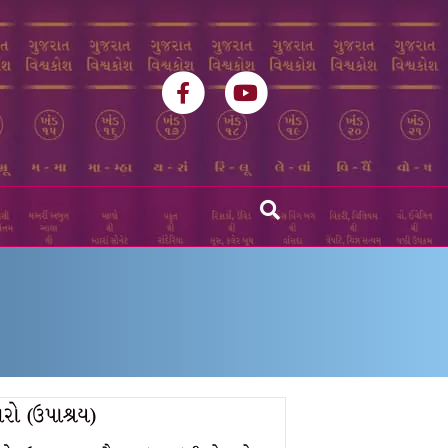
Facebook
Youtube
ો (ઉપાશ્રય)