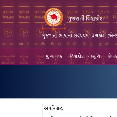
ગુજરાતી ભાષાનો સર્વપ્રથમ વિશ્વકોશ (એન્
મુખ્ય પૃષ્ઠ
વિશ્વકોશ ખંડસૂચિ
લેખક
અપરિગ્રહ