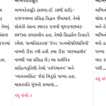
અભયદેવસૂરિ
અભિન
થમ
અભયદેવસૂરિ (પ્રથમ) (ઈ. 10મી સદી) :
અભિનંદ
t)
રાજગચ્છના પ્રસિદ્ધ વિદ્વાન જૈનાચાર્ય. તેઓ
ચોથા ક
તેમનું
સોલંકી વંશના સ્થાપક રાજવી મૂળરાજ(942-
અને તેન
 વંશજ
997)ના સમકાલીન હતા. તેમણે સિદ્ધસેન દિવાકરે
અભિનં
નગરમાં
રચેલા ‘સન્મતિપ્રકરણ’ ઉપર ‘તત્વબોધવિધાયિની’
થયો હ
નામની ટીકા રચી હતી. (આ ટીકા ‘વાદમહાર્ણવ’
પામ્યા
રતા.
નામથી પણ પ્રસિદ્ધ છે.) આ દાર્શનિક
બાદ 18
સાહિત્યકૃતિથી તેઓ ‘તર્કપંચાનન’ અને
પછી
‘ન્યાયવનસિંહ’ જેવાં બિરુદો પામ્યા હતા.
વધુ વા
માલવપતિ મુંજની સભામાં…
વધુ વાંચો >