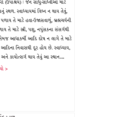
ો (ઉપાશ્રય) : જૈન સાધુ-સાધ્વીઓ માટે
ું સ્થળ. સ્વાધ્યાયમાં વિઘ્ન ન થાય તેવું,
ળાય તે માટે હવા-ઉજાસવાળું, બ્રહ્મચર્યની
ાય તે માટે સ્ત્રી, પશુ, નપુંસકના સંસર્ગથી
તેમજ આધાકર્મી આદિ દોષ ન લાગે તે માટે
 આદિના નિવાસથી દૂર હોય છે. સ્વાધ્યાય,
ા અને કાયોત્સર્ગ થાય તેવું આ સ્થાન…
ંચો >