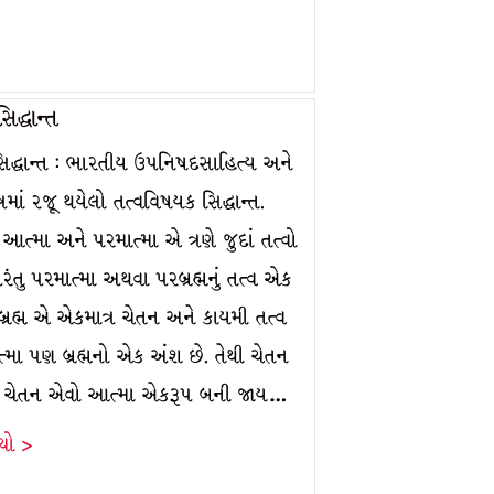
સિદ્ધાન્ત
સિદ્ધાન્ત : ભારતીય ઉપનિષદસાહિત્ય અને
ૂત્રમાં રજૂ થયેલો તત્વવિષયક સિદ્ધાન્ત.
ત્મા અને પરમાત્મા એ ત્રણે જુદાં તત્વો
રંતુ પરમાત્મા અથવા પરબ્રહ્મનું તત્વ એક
બ્રહ્મ એ એકમાત્ર ચેતન અને કાયમી તત્વ
્મા પણ બ્રહ્મનો એક અંશ છે. તેથી ચેતન
મમાં ચેતન એવો આત્મા એકરૂપ બની જાય…
ંચો >