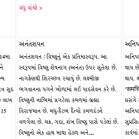
વધુ વાંચો >
અનંતશયન
અનિષ્
 14મા
અનંતશયન : વિષ્ણુનું એક પ્રતિમાસ્વરૂપ. આ
અનિષ્ટ 
ને
સ્વરૂપમાં વિષ્ણુ શેષનાગ (અનંત) ઉપર સૂતેલા છે.
થાય છે
ન્મ
નાગફેણથી શિરચ્છત્ર રચાયું છે. લક્ષ્મીજી
થાય. શ
્ર સુદ
ભગવાનના પગને ખોળામાં લઈ પાદસેવન કરે છે.
‘समचित
30 લાખ
વિષ્ણુની નાભિમાં પ્રગટેલા કમળમાં બ્રહ્મા
પ્રસંગ
. 15
વિરાજમાન છે. મધુ-કૈટભ દૈત્યો કમળદંડને
અનિષ્ટ
વળગેલા છે. ચક્ર, ગદા, શંખ વિષ્ણુ પાસે પડેલાં છે.
સુપ્રસિ
વિષ્ણુનો એક હાથ માથા હેઠળ અને…
કાર્યમા