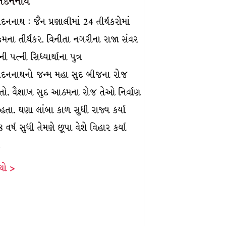
ંદનનાથ
નનાથ : જૈન પ્રણાલીમાં 24 તીર્થંકરોમાં
્રમના તીર્થંકર. વિનીતા નગરીના રાજા સંવર
ી પત્ની સિધ્યાર્થાના પુત્ર
દનનાથનો જન્મ મહા સુદ બીજના રોજ
તો. વૈશાખ સુદ આઠમના રોજ તેઓ નિર્વાણ
 હતા. ઘણા લાંબા કાળ સુધી રાજ્ય કર્યા
 વર્ષ સુધી તેમણે છૂપા વેશે વિહાર કર્યા
…
ંચો >