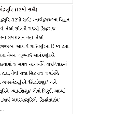
દ્રસૂરિ (12મી સદી)
્રસૂરિ (12મી સદી) : નાગેંદ્રગચ્છના વિદ્વાન
ર્ય. તેઓ સોલંકી રાજવી સિદ્ધરાજ
હના સમકાલીન હતા. તેઓ
્દ્રગચ્છ’ના આચાર્ય શાંતિસૂરિના શિષ્ય હતા.
 તથા તેમના ગુરુભાઈ આનંદસૂરિએ
વસ્થામાં જ સમર્થ આચાર્યોને વાદવિવાદમાં
ા હતા, તેથી રાજા સિદ્ધરાજ જયસિંહે
 અમરચંદ્રસૂરિને ‘સિંહશિશુક’ અને
રિને ‘વ્યાઘ્રશિશુક’ એવાં બિરુદો આપ્યાં
આચાર્ય અમરચંદ્રસૂરિએ ‘સિદ્ધાંતાર્ણવ’
ો…