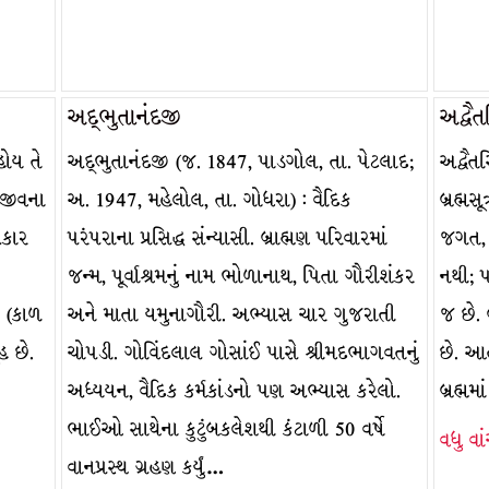
અદ્ભુતાનંદજી
અદ્વૈત
હોય તે
અદ્ભુતાનંદજી (જ. 1847, પાડગોલ, તા. પેટલાદ;
અદ્વૈત
અજીવના
અ. 1947, મહેલોલ, તા. ગોધરા) : વૈદિક
બ્રહ્મસ
રકાર
પરંપરાના પ્રસિદ્ધ સંન્યાસી. બ્રાહ્મણ પરિવારમાં
જગત, આ
જન્મ, પૂર્વાશ્રમનું નામ ભોળાનાથ, પિતા ગૌરીશંકર
નથી; પ
ય (કાળ
અને માતા યમુનાગૌરી. અભ્યાસ ચાર ગુજરાતી
જ છે. 
હ છે.
ચોપડી. ગોવિંદલાલ ગોસાંઈ પાસે શ્રીમદભાગવતનું
છે. આત
અધ્યયન, વૈદિક કર્મકાંડનો પણ અભ્યાસ કરેલો.
બ્રહ્
ભાઈઓ સાથેના કુટુંબકલેશથી કંટાળી 50 વર્ષે
વધુ વા
વાનપ્રસ્થ ગ્રહણ કર્યું…