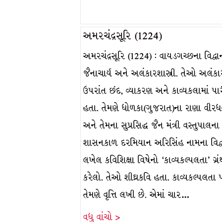
અમરચંદ્રસૂરિ (1224)
અમરચંદ્રસૂરિ (1224) : વાયડગચ્છના વિદ્વા
જૈનાચાર્ય અને અલંકારશાસ્ત્રી. તેઓ અલંકા
ઉપરાંત છંદ, વ્યાકરણ અને કાવ્યકલામાં પા
હતા. તેમણે ધોળકા(ગુજરાત)ના રાણા વીર
અને તેમના સુપ્રસિદ્ધ જૈન મંત્રી વસ્તુપાલના
શાસનકાળ દરમિયાન અરિસિંહ નામના વિદ્વ
લખેલ કવિશિક્ષા વિષેનો ‘કાવ્યકલ્પલતા’ ગ્રંથ
કરેલો. તેઓ શીઘ્રકવિ હતા. કાવ્યકલ્પલતા 
તેમણે વૃત્તિ લખી છે. એમાં ચાર…
વધુ વાંચો >