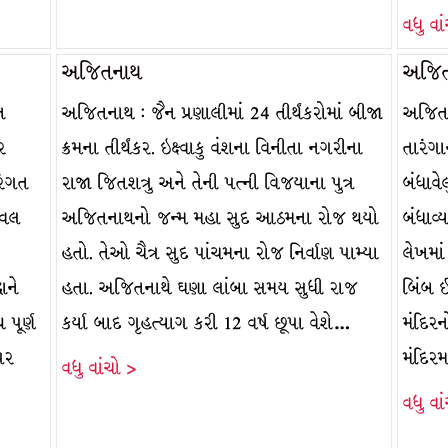
વધુ વા
અજિતનાથ
અજિતન
ન
અજિતનાથ : જૈન પ્રણાલીમાં 24 તીર્થંકરોમાં બીજા
અજિતન
ર
ક્રમના તીર્થંકર. ઇક્ષ્વાકુ વંશના વિનીતા નગરીના
તારંગા
રંગત
રાજા જિતશત્રુ અને તેની પત્ની વિજયાના પુત્ર
બંધાવે
ધવલ
અજિતનાથનો જન્મ મહા સુદ આઠમના રોજ થયો
બંધાવ્
હતો. તેઓ ચૈત્ર સુદ પાંચમના રોજ નિર્વાણ પામ્યા
લેખમાં
ાને
હતા. અજિતનાથે ઘણા લાંબા સમય સુધી રાજ
બિંબ ઈ
 પૂર્ણ
કર્યા બાદ ગૃહત્યાગ કરી 12 વર્ષ છૂપા વેશે…
મંદિરન
પર
મંદિરમ
વધુ વાંચો >
વધુ વા