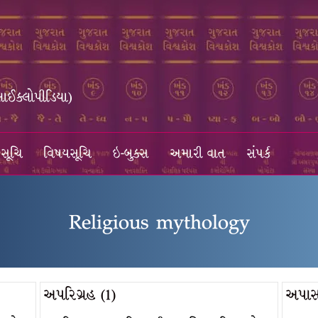
સાઈક્લોપીડિયા)
સૂચિ
વિષયસૂચિ
ઇ-બુક્સ
અમારી વાત
સંપર્ક
Religious mythology
અપરિગ્રહ (1)
અપાસર