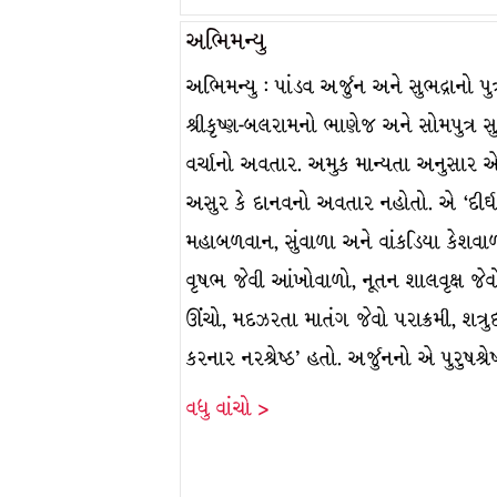
અભિમન્યુ
અભિમન્યુ : પાંડવ અર્જુન અને સુભદ્રાનો પુત્
શ્રીકૃષ્ણ-બલરામનો ભાણેજ અને સોમપુત્ર સુવ
વર્ચાનો અવતાર. અમુક માન્યતા અનુસાર 
અસુર કે દાનવનો અવતાર નહોતો. એ ‘દીર્ઘ
મહાબળવાન, સુંવાળા અને વાંકડિયા કેશવાળ
વૃષભ જેવી આંખોવાળો, નૂતન શાલવૃક્ષ જેવ
ઊંચો, મદઝરતા માતંગ જેવો પરાક્રમી, શત્ર
કરનાર નરશ્રેષ્ઠ’ હતો. અર્જુનનો એ પુરુષશ્ર
વધુ વાંચો >