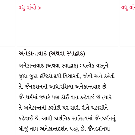
વધુ વાંચો >
વધુ વા
અનેકાન્તવાદ (અથવા સ્યાદ્વાદ)
અનેકાન્તવાદ (અથવા સ્યાદ્વાદ) : પ્રત્યેક વસ્તુને
જુદા જુદા દૃષ્ટિકોણથી વિચારવી, જોવી અને કહેવી
તે. જૈનદર્શનની આધારશિલા અનેકાન્તવાદ છે.
જૈનધર્મમાં જ્યારે પણ કોઈ વાત કહેવાઈ છે ત્યારે
તે અનેકાન્તની કસોટી પર સારી રીતે ચકાસીને
કહેવાઈ છે. આથી દાર્શનિક સાહિત્યમાં જૈનદર્શનનું
બીજું નામ અનેકાન્તદર્શન પડ્યું છે. જૈનદર્શનમાં