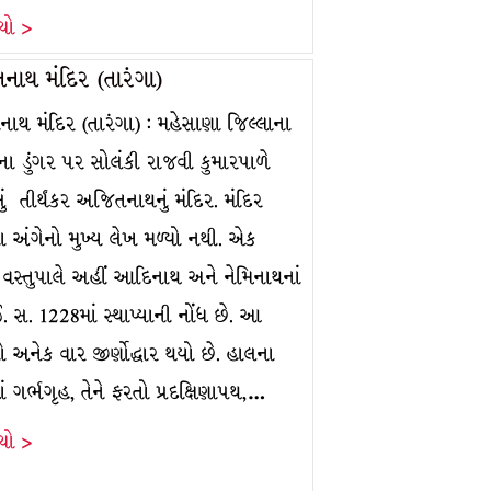
ંચો >
ાથ મંદિર (તારંગા)
ાથ મંદિર (તારંગા) : મહેસાણા જિલ્લાના
ના ડુંગર પર સોલંકી રાજવી કુમારપાળે
લું તીર્થંકર અજિતનાથનું મંદિર. મંદિર
યા અંગેનો મુખ્ય લેખ મળ્યો નથી. એક
 વસ્તુપાલે અહીં આદિનાથ અને નેમિનાથનાં
. સ. 1228માં સ્થાપ્યાની નોંધ છે. આ
ો અનેક વાર જીર્ણોદ્ધાર થયો છે. હાલના
ાં ગર્ભગૃહ, તેને ફરતો પ્રદક્ષિણાપથ,…
ંચો >