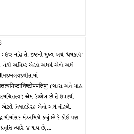
ટ
: ઇષ્ટ નહિ તે. ઇષ્ટનો મુખ્ય અર્થ ‘ધર્મકાર્ય’
. તેથી અનિષ્ટ એટલે અધર્મ એવો અર્થ
્રીમદ્ભગવદ્ગીતામાં
त्वमिष्टानिष्टोपपतिषु’ (‘સારા અને માઠા
ે સમચિત્તત્વ’) એમ ઉલ્લેખ છે તે ઉપરથી
 એટલે વિષાદપ્રેરક એવો અર્થ નીકળે.
દ્ધ મીમાંસક મંડનમિશ્રે કહ્યું છે કે કોઈ પણ
ં પ્રવૃત્તિ ત્યારે જ થાય છે,…