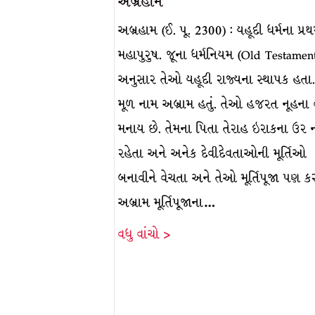
અબ્રહામ
અબ્રહામ (ઈ. પૂ. 2300) : યહૂદી ધર્મના પ્ર
મહાપુરુષ. જૂના ધર્મનિયમ (Old Testamen
અનુસાર તેઓ યહૂદી રાજ્યના સ્થાપક હતા. 
મૂળ નામ અબ્રામ હતું. તેઓ હજરત નૂહના
મનાય છે. તેમના પિતા તેરાહ ઇરાકના ઉર 
રહેતા અને અનેક દેવીદેવતાઓની મૂર્તિઓ
બનાવીને વેચતા અને તેઓ મૂર્તિપૂજા પણ ક
અબ્રામ મૂર્તિપૂજાના…
વધુ વાંચો >