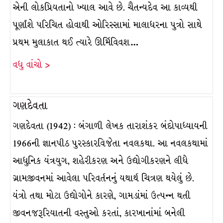
એની લોકપ્રિયતાનો ખ્યાલ આવે છે. ચૈતન્યદેવ આ કાવ્યથી
પૂર્ણાંશે પરિચિત હોવાથી ઓરિસ્સામાં માલાધરના પુત્રો સાથે
પ્રથમ મુલાકાત થઈ ત્યારે ઊર્મિવિવશ…
વધુ વાંચો >
ગણદેવતા
ગણદેવતા (1942) : બંગાળી લેખક તારાશંકર બંદોપાધ્યાયની
1966ની જ્ઞાનપીઠ પુરસ્કારવિજેતા નવલકથા. આ નવલકથામાં
આધુનિક યંત્રયુગ, શહેરીકરણ અને ઉદ્યોગીકરણને લીધે
ગ્રામજીવનમાં આવેલા પરિવર્તનનું યથાર્થ ચિત્રણ થયેલું છે.
યંત્રો તથા મોટા ઉદ્યોગોને કારણે, ગામડાંમાં ઉત્પન્ન થતી
જીવનજરૂરિયાતની વસ્તુઓ કરતાં, કારખાનાંમાં બનેલી