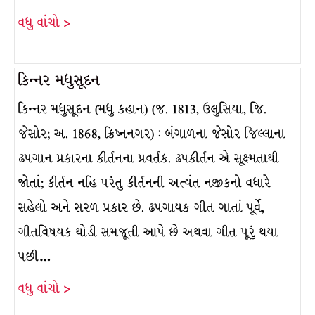
વધુ વાંચો >
કિન્નર મધુસૂદન
કિન્નર મધુસૂદન (મધુ કહાન) (જ. 1813, ઉલુસિયા, જિ.
જેસોર; અ. 1868, ક્રિષ્નનગર) : બંગાળના જેસોર જિલ્લાના
ઢપગાન પ્રકારના કીર્તનના પ્રવર્તક. ઢપકીર્તન એ સૂક્ષ્મતાથી
જોતાં; કીર્તન નહિ પરંતુ કીર્તનની અત્યંત નજીકનો વધારે
સહેલો અને સરળ પ્રકાર છે. ઢપગાયક ગીત ગાતાં પૂર્વે,
ગીતવિષયક થોડી સમજૂતી આપે છે અથવા ગીત પૂરું થયા
પછી…
વધુ વાંચો >