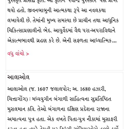
પુરસ્કૃત પ્રસિદ્ધ કૃતિ. આ કૃતિને ‘રવીન્દ્ર પુરસ્કાર’ પણ પ્રાપ્ત
થયો હતો. જીવનબાબુની આત્મકથા રૂપે આ નવલકથા
લખાયેલી છે. તેમાંની મુખ્ય સમસ્યા છે પ્રાચીન તથા આધુનિક
ચિકિત્સાપ્રણાલીનો ભેદ. આયુર્વેદમાં વૈદ્ય પરા-અપરાવિદ્યાને
એકાત્મભાવથી ગ્રહણ કરે છે. એની સફળતા આધ્યાત્મિક…
વધુ વાંચો >
આલાઓલ
આલાઓલ (જ. 1607 જલાલપોર; અ. 1680 હઝારી,
ચિત્તાગોંગ) : મધ્યયુગીન બંગાળી સાહિત્યના સુપ્રતિષ્ઠિત
મુસલમાન કવિ. તેઓ બંગાળના દક્ષિણ પ્રદેશના રાજાના
અમાત્યના પુત્ર હતા. એક વખતે પિતા-પુત્ર નૌકામાં મુસાફરી