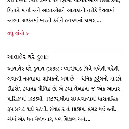
કરતા હતા ત્યારે તેમની પર ફિરંગી ચાંચિયાઓએ હલ્લો કર્યો,
પિતાને માર્યા અને આલાઓલને આરાકાની તરીકે વેચવામાં
આવ્યા. લશ્કરમાં ભરતી કરીને હયદળમાં દાખલ…
વધુ વાંચો >
આલાલેર ઘરે દુલાલ
આલાલેર ઘરે દુલાલ (1858) : પ્યારીચાંદ મિત્રે લખેલી પહેલી
બંગાળી નવલકથા. શીર્ષકનો અર્થ છે – ‘ધનિક કુટુંબનો લાડકો
દીકરો’. કથાનક મૌલિક છે. એ કથા લેખકના જ ‘એક આનાર
માસિક’માં 1855થી 1857સુધીના સમયગાળામાં ધારાવાહિક
રૂપે પ્રગટ થતી રહેલી. ગ્રંથાકારે તે 1858માં પ્રગટ થઈ હતી.
એમાં એક ધન મેળવનાર, પણ શિક્ષણ અને…