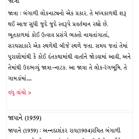
જાત્રા
જાત્રા : બંગાળી લોકનાટ્યનો એક પ્રકાર. તે મધ્યકાળથી શરૂ
થઈ આજ સુધી જુદે જુદે સ્વરૂપે પ્રવર્તમાન રહ્યો છે.
ભૂતકાળમાં કોઈ ઉત્સવ પ્રસંગે ભક્તો નાચતાંગાતાં,
સરઘસાકારે એક સ્થળેથી બીજે સ્થળે જતા. સમય જતાં તેમાં
પુરાણોમાંથી કે કોઈ દંતકથામાંથી વાર્તાને જોડવામાં આવી, અને
તેમાંથી ઉદભવ્યું જાત્રા–નાટક. આ જાત્રા તે લોક-રંગભૂમિ. તે
ગામડાંમાં…
વધુ વાંચો >
જાપાને (1959)
જાપાને (1959) : અન્નદાશંકર રાય(1904)રચિત બંગાળી