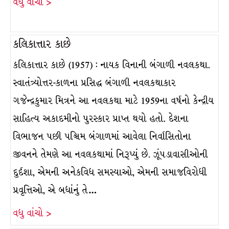
વધુ વાંચો >
કલિકાત્તાર કાછે
કલિકાત્તાર કાછે (1957) : નાયક વિનાની બંગાળી નવલકથા.
સ્વાતંત્ર્યોત્તર-કાળના પ્રસિદ્ધ બંગાળી નવલકથાકાર
ગજેન્દ્રકુમાર મિત્રને આ નવલકથા માટે 1959ના વર્ષનો કેન્દ્રીય
સાહિત્ય અકાદમીનો પુરસ્કાર પ્રાપ્ત થયો હતો. દેશના
વિભાજન પછી પશ્ચિમ બંગાળમાં આવેલા નિર્વાસિતોના
જીવનને તેમણે આ નવલકથામાં નિરૂપ્યું છે. ઝૂંપડાવાસીઓની
દુર્દશા, એમની અનેકવિધ સમસ્યાઓ, એમની સમાજવિરોધી
પ્રવૃત્તિઓ, એ બધાંનું તે…
વધુ વાંચો >