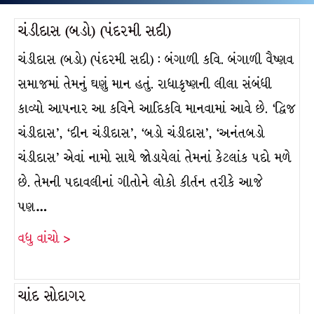
ચંડીદાસ (બડો) (પંદરમી સદી)
ચંડીદાસ (બડો) (પંદરમી સદી) : બંગાળી કવિ. બંગાળી વૈષ્ણવ
સમાજમાં તેમનું ઘણું માન હતું. રાધાકૃષ્ણની લીલા સંબંધી
કાવ્યો આપનાર આ કવિને આદિકવિ માનવામાં આવે છે. ‘દ્વિજ
ચંડીદાસ’, ‘દીન ચંડીદાસ’, ‘બડો ચંડીદાસ’, ‘અનંતબડો
ચંડીદાસ’ એવાં નામો સાથે જોડાયેલાં તેમનાં કેટલાંક પદો મળે
છે. તેમની પદાવલીનાં ગીતોને લોકો કીર્તન તરીકે આજે
પણ…
વધુ વાંચો >
ચાંદ સોદાગર