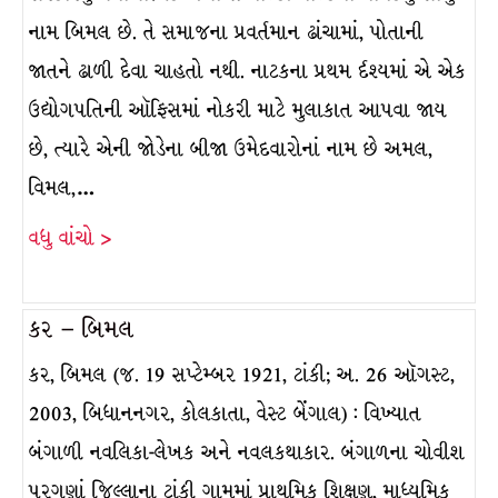
નામ બિમલ છે. તે સમાજના પ્રવર્તમાન ઢાંચામાં, પોતાની
જાતને ઢાળી દેવા ચાહતો નથી. નાટકના પ્રથમ ર્દશ્યમાં એ એક
ઉદ્યોગપતિની ઑફિસમાં નોકરી માટે મુલાકાત આપવા જાય
છે, ત્યારે એની જોડેના બીજા ઉમેદવારોનાં નામ છે અમલ,
વિમલ,…
વધુ વાંચો >
કર – બિમલ
કર, બિમલ (જ. 19 સપ્ટેમ્બર 1921, ટાંકી; અ. 26 ઑગસ્ટ,
2003, બિધાનનગર, કોલકાતા, વેસ્ટ બેંગાલ) : વિખ્યાત
બંગાળી નવલિકા-લેખક અને નવલકથાકાર. બંગાળના ચોવીશ
પરગણાં જિલ્લાના ટાંકી ગામમાં પ્રાથમિક શિક્ષણ, માધ્યમિક