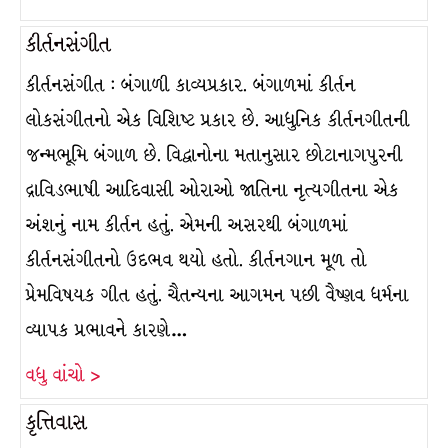
કીર્તનસંગીત
કીર્તનસંગીત : બંગાળી કાવ્યપ્રકાર. બંગાળમાં કીર્તન
લોકસંગીતનો એક વિશિષ્ટ પ્રકાર છે. આધુનિક કીર્તનગીતની
જન્મભૂમિ બંગાળ છે. વિદ્વાનોના મતાનુસાર છોટાનાગપુરની
દ્રાવિડભાષી આદિવાસી ઓરાઓ જાતિના નૃત્યગીતના એક
અંશનું નામ કીર્તન હતું. એમની અસરથી બંગાળમાં
કીર્તનસંગીતનો ઉદભવ થયો હતો. કીર્તનગાન મૂળ તો
પ્રેમવિષયક ગીત હતું. ચૈતન્યના આગમન પછી વૈષ્ણવ ધર્મના
વ્યાપક પ્રભાવને કારણે…
વધુ વાંચો >
કૃત્તિવાસ