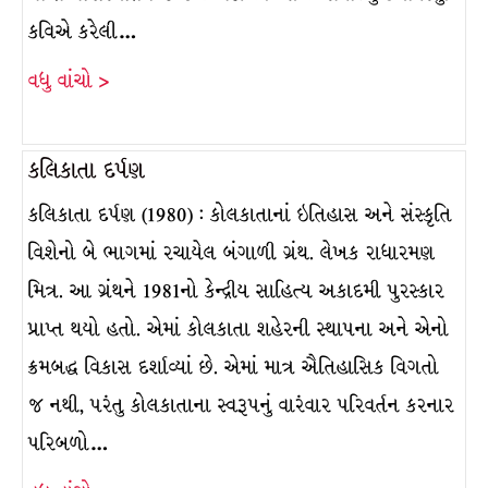
કવિએ કરેલી…
વધુ વાંચો >
કલિકાતા દર્પણ
કલિકાતા દર્પણ (1980) : કોલકાતાનાં ઇતિહાસ અને સંસ્કૃતિ
વિશેનો બે ભાગમાં રચાયેલ બંગાળી ગ્રંથ. લેખક રાધારમણ
મિત્ર. આ ગ્રંથને 1981નો કેન્દ્રીય સાહિત્ય અકાદમી પુરસ્કાર
પ્રાપ્ત થયો હતો. એમાં કોલકાતા શહેરની સ્થાપના અને એનો
ક્રમબદ્ધ વિકાસ દર્શાવ્યાં છે. એમાં માત્ર ઐતિહાસિક વિગતો
જ નથી, પરંતુ કોલકાતાના સ્વરૂપનું વારંવાર પરિવર્તન કરનાર
પરિબળો…