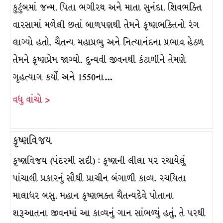
કુટુંબમાં જન્મ. પિતા ભગીરથ અને માતા સુનંદા. શિવભક્તિ
વારસામાં મળેલી છતાં બાળપણથી તેમને કૃષ્ણભક્તિનો રંગ
લાગ્યો હતો. ચૈતન્ય મહાપ્રભુ અને નિત્યાનંદના પ્રભાવ હેઠળ
તેમને કૃષ્ણપ્રેમ જાગ્યો. દુન્યવી જીવનથી કંટાળીને તેમણે
ગૃહત્યાગ કર્યો અને 1550ના…
વધુ વાંચો >
કૃષ્ણવિજય
કૃષ્ણવિજય (પંદરમી સદી) : કૃષ્ણની લીલા પર રચાયેલું
પાંચાલી પ્રકારનું સૌથી પ્રાચીન બંગાળી કાવ્ય. રચયિતા
માલાધર બસુ. મહાન કૃષ્ણભક્ત ચૈતન્યદેવે પોતાના
શરૂઆતના જીવનમાં આ કાવ્યનું ગાન સાંભળ્યું હતું, તે પરથી