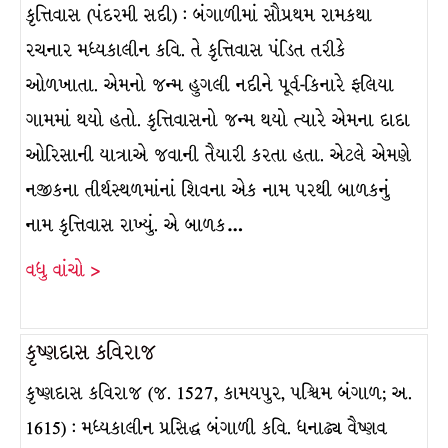
કૃત્તિવાસ (પંદરમી સદી) : બંગાળીમાં સૌપ્રથમ રામકથા
રચનાર મધ્યકાલીન કવિ. તે કૃત્તિવાસ પંડિત તરીકે
ઓળખાતા. એમનો જન્મ હુગલી નદીને પૂર્વ-કિનારે ફલિયા
ગામમાં થયો હતો. કૃત્તિવાસનો જન્મ થયો ત્યારે એમના દાદા
ઓરિસાની યાત્રાએ જવાની તૈયારી કરતા હતા. એટલે એમણે
નજીકના તીર્થસ્થળમાંનાં શિવના એક નામ પરથી બાળકનું
નામ કૃત્તિવાસ રાખ્યું. એ બાળક…
વધુ વાંચો >
કૃષ્ણદાસ કવિરાજ
કૃષ્ણદાસ કવિરાજ (જ. 1527, કામયપુર, પશ્ચિમ બંગાળ; અ.
1615) : મધ્યકાલીન પ્રસિદ્ધ બંગાળી કવિ. ધનાઢ્ય વૈષ્ણવ