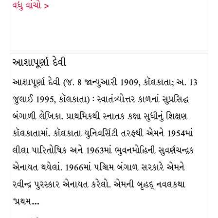
વધુ વાંચો >
આશાપૂર્ણા દેવી
આશાપૂર્ણા દેવી (જ. 8 જાન્યુઆરી 1909, કૉલકાતા; અ. 13
જુલાઈ 1995, કૉલકાતા) : સ્વાતંત્ર્યોત્તર કાળનાં સુપ્રસિદ્ધ
બંગાળી લેખિકા. પ્રાથમિકથી સ્નાતક કક્ષા સુધીનું શિક્ષણ
કૉલકાતામાં. કૉલકાતા યુનિવર્સિટી તરફથી એમને 1954માં
લીલા પારિતોષિક અને 1963માં ભુવનમોહિની સુવર્ણચન્દ્રક
એનાયત થયેલાં. 1966માં પશ્ચિમ બંગાળ સરકારે એમને
રવીન્દ્ર પુરસ્કાર એનાયત કરેલો. એમની બૃહદ્ નવલકથા
‘પ્રથમ…