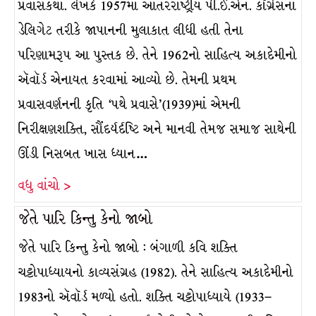
પ્રવાસકથા. લેખકે 1957માં આંતરરાષ્ટ્રીય પી.ઈ.એન. કૉંગ્રેસના
ડેલિગેટ તરીકે જાપાનની મુલાકાત લીધી હતી તેના
પરિણામરૂપ આ પુસ્તક છે. તેને 1962નો સાહિત્ય અકાદેમીનો
ઍવૉર્ડ એનાયત કરવામાં આવ્યો છે. તેમની પ્રથમ
પ્રવાસવર્ણનની કૃતિ ‘પથે પ્રવાસે’(1939)માં એમની
નિરીક્ષણશક્તિ, સૌંદર્યર્દષ્ટિ અને માનવી તેમજ સમાજ સાથેની
ઊંડી નિસબત ખાસ ધ્યાન…
વધુ વાંચો >
જેતે પારિ કિન્તુ કેનો જાબો
જેતે પારિ કિન્તુ કેનો જાબો : બંગાળી કવિ શક્તિ
ચટ્ટોપાધ્યાયનો કાવ્યસંગ્રહ (1982). તેને સાહિત્ય અકાદેમીનો
1983નો ઍવૉર્ડ મળ્યો હતો. શક્તિ ચટ્ટોપાધ્યાયે (1933–