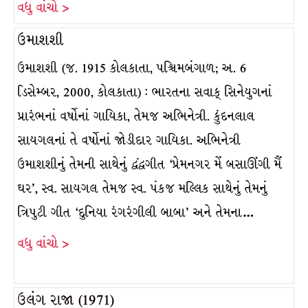
વધુ વાંચો >
ઉમાશશી
ઉમાશશી (જ. 1915 કોલકાતા, પશ્ચિમબંગાળ; અ. 6
ડિસેમ્બર, 2000, કોલકાતા) : ભારતના સવાક્ સિનેયુગનાં
પ્રારંભનાં વર્ષોનાં ગાયિકા, તેમજ અભિનેત્રી. કુંદનલાલ
સાયગલનાં તે વર્ષોનાં જોડીદાર ગાયિકા. અભિનેત્રી
ઉમાશશીનું તેમની સાથેનું દ્વંદ્વગીત ‘પ્રેમનગર મેં બસાઊંગી મૈં
ઘર’, સ્વ. સાયગલ તેમજ સ્વ. પંકજ મલ્લિક સાથેનું તેમનું
ત્રિપુટી ગીત ‘દુનિયા રંગરંગીલી બાબા’ અને તેમના…
વધુ વાંચો >
ઉલંગ રાજા (1971)