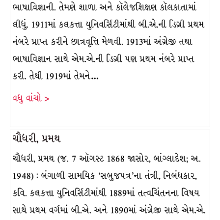
ભાષાવિજ્ઞાની. તેમણે શાળા અને કૉલેજશિક્ષણ કૉલકાતામાં
લીધું. 1911માં કલકત્તા યુનિવર્સિટીમાંથી બી.એ.ની ડિગ્રી પ્રથમ
નંબરે પ્રાપ્ત કરીને છાત્રવૃત્તિ મેળવી. 1913માં અંગ્રેજી તથા
ભાષાવિજ્ઞાન સાથે એમ.એ.ની ડિગ્રી પણ પ્રથમ નંબરે પ્રાપ્ત
કરી. તેથી 1919માં તેમને…
વધુ વાંચો >
ચૌધરી, પ્રમથ
ચૌધરી, પ્રમથ (જ. 7 ઑગસ્ટ 1868 જાસોર, બાંગ્લાદેશ; અ.
1948) : બંગાળી સામયિક ‘સબુજપત્ર’ના તંત્રી, નિબંધકાર,
કવિ. કલકત્તા યુનિવર્સિટીમાંથી 1889માં તત્વચિંતનના વિષય
સાથે પ્રથમ વર્ગમાં બી.એ. અને 1890માં અંગ્રેજી સાથે એમ.એ.