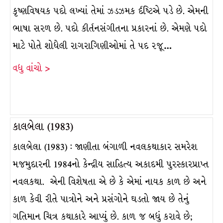
કૃષ્ણવિષયક પદો લખ્યાં તેમાં ઝડઝમક ર્દષ્ટિએ પડે છે. એમની
ભાષા સરળ છે. પદો કીર્તનસંગીતના પ્રકારનાં છે. એમણે પદો
માટે પોતે શોધેલી રાગરાગિણીઓમાં તે પદ રજૂ…
વધુ વાંચો >
કાલબેલા (1983)
કાલબેલા (1983) : જાણીતા બંગાળી નવલકથાકાર સમરેશ
મજમુદારની 1984નો કેન્દ્રીય સાહિત્ય અકાદમી પુરસ્કારપ્રાપ્ત
નવલકથા. એની વિશેષતા એ છે કે એમાં નાયક કાળ છે અને
કાળ કેવી રીતે પાત્રોને અને પ્રસંગોને ઘડતો જાય છે તેનું
ગતિમાન ચિત્ર કથાકારે આપ્યું છે. કાળ જ બધું કરાવે છે;