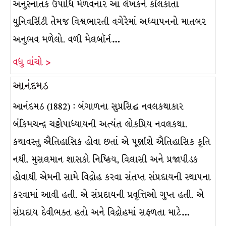
અનુસ્નાતક ઉપાધિ મેળવનાર આ લેખકને કૉલકાતા
યુનિવર્સિટી તેમજ વિશ્વભારતી વગેરેમાં અધ્યાપનનો માતબર
અનુભવ મળેલો. વળી મેલબૉર્ન…
વધુ વાંચો >
આનંદમઠ
આનંદમઠ (1882) : બંગાળના સુપ્રસિદ્ધ નવલકથાકાર
બંકિમચન્દ્ર ચટ્ટોપાધ્યાયની અત્યંત લોકપ્રિય નવલકથા.
કથાવસ્તુ ઐતિહાસિક હોવા છતાં એ પૂર્ણાંશે ઐતિહાસિક કૃતિ
નથી. મુસલમાન શાસકો નિષ્ક્રિય, વિલાસી અને પ્રજાપીડક
હોવાથી એમની સામે વિદ્રોહ કરવા સંતપ્ત સંપ્રદાયની સ્થાપના
કરવામાં આવી હતી. એ સંપ્રદાયની પ્રવૃત્તિઓ ગુપ્ત હતી. એ
સંપ્રદાય દેવીભક્ત હતો અને વિદ્રોહમાં સફળતા માટે…