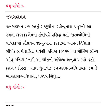
વધુ વાંચો >
જનગણમન
જનગણમન : ભારતનું રાષ્ટ્રગીત. રવીન્દ્રનાથ ઠાકુરની આ
રચના (1911) તેમના તંત્રીપદે પ્રસિદ્ધ થતી ‘તત્વબોધિની
પત્રિકા’માં સૌપ્રથમ જાન્યુઆરી 1912માં ‘ભારત વિધાતા’
શીર્ષક સાથે પ્રસિદ્ધ થયેલી. કવિએ 1919માં ‘ધ મૉર્નિંગ સૉન્ગ
ઑવ્ ઇન્ડિયા’ નામે આ ગીતનો અંગ્રેજી અનુવાદ કર્યો હતો.
(રાગ : કોરસ – તાલ ધુમાલી) જનગણમનઅધિનાયક જય હે
ભારતભાગ્યવિધાતા, પંજાબ સિંધુ…
વધુ વાંચો >