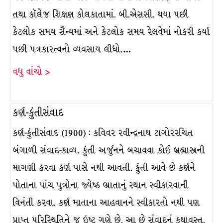
તથા કૉલેજ શિક્ષણ કોલકાતામાં. બી.એસસી. થયા પછી
કેટલોક સમય સૈન્યમાં અને કેટલોક સમય રેલવેમાં નોકરી કર્યા
પછી પત્રકારત્વનો વ્યવસાય લીધો.…
વધુ વાંચો >
કર્ણ-કુંતીસંવાદ
કર્ણ-કુંતીસંવાદ (1900) : કવિવર રવીન્દ્રનાથ ટાગોરરચિત
બંગાળી સંવાદ-કાવ્ય. કુંતી અર્જુનને બચાવવા કોઈ બ્રહ્માસ્ત્રની
માગણી કરવા કર્ણ પાસે નથી આવતી. કુંતી આવે છે કર્ણને
પોતાના પાંચ પુત્રોના જ્યેષ્ઠ ભ્રાતાનું સ્થાન સ્વીકારવાની
વિનંતી કરવા. કર્ણ માતાના આહવાનને સ્વીકારતો નથી પણ
પ્રાપ્ત પરિસ્થિતિને જ ઇષ્ટ ગણે છે. આ છે સંવાદનું કથાવસ્તુ.