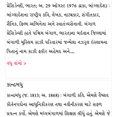
પ્રેસિડેન્સી, ભારત; અ. 29 ઑગસ્ટ 1976 ઢાકા, બાંગ્લાદેશ) :
બાંગ્લાદેશના રાષ્ટ્રીય કવિ, લેખક, નાટ્યકાર, સંગીતકાર,
સૈનિક, ફિલ્મ અભિનેતા અને સ્વાતંત્ર્યસેનાની. બંગાળ
પ્રેસિડેન્સી (હવે પશ્ચિમ બંગાળ, ભારત)ના બર્દવાન જિલ્લામાં
બંગાળી મુસ્લિમ કાઝી પરિવારમાં જન્મેલા નઝરુલ ઇસ્લામના
પિતાનું નામ કાઝી ફકીર અહેમદ અને…
વધુ વાંચો >
કાન્હમધુ
કાન્હમધુ (જ. 1813; અ. 1868) : બંગાળી કવિ. એમણે વૈષ્ણવ
કીર્તનપદોના આધુનિકીકરણ તથા નવીનીકરણ માટે સફળ
પ્રયત્ન કર્યો. એમણે મધ્યબંગાળમાં શિક્ષણ લીધું હતું. એમણે જે