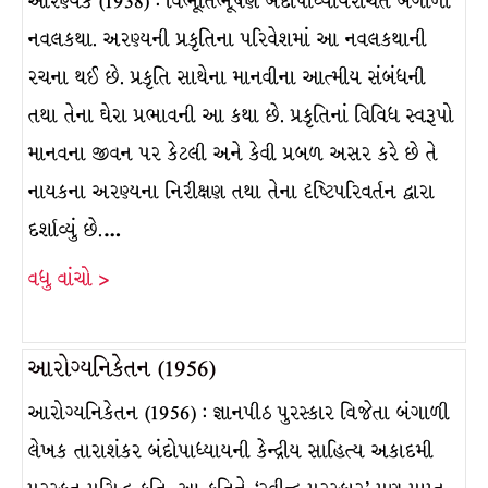
આરણ્યક (1938) : વિભૂતિભૂષણ બંદોપાધ્યાયરચિત બંગાળી
નવલકથા. અરણ્યની પ્રકૃતિના પરિવેશમાં આ નવલકથાની
રચના થઈ છે. પ્રકૃતિ સાથેના માનવીના આત્મીય સંબંધની
તથા તેના ઘેરા પ્રભાવની આ કથા છે. પ્રકૃતિનાં વિવિધ સ્વરૂપો
માનવના જીવન પર કેટલી અને કેવી પ્રબળ અસર કરે છે તે
નાયકના અરણ્યના નિરીક્ષણ તથા તેના દૃષ્ટિપરિવર્તન દ્વારા
દર્શાવ્યું છે.…
વધુ વાંચો >
આરોગ્યનિકેતન (1956)
આરોગ્યનિકેતન (1956) : જ્ઞાનપીઠ પુરસ્કાર વિજેતા બંગાળી
લેખક તારાશંકર બંદોપાધ્યાયની કેન્દ્રીય સાહિત્ય અકાદમી