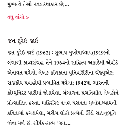
મુખ્યત્વે તેઓ નવલકથાકાર છે;…
વધુ વાંચો >
જત દૂરેઇ જાઈ
જત દૂરેઇ જાઈ (1962) : સુભાષ મુખોપાધ્યાય(1919)નો
બંગાળી કાવ્યસંગ્રહ. તેને 1964નો સાહિત્ય અકાદેમી ઍવૉર્ડ
એનાયત થયેલો. લેખક કૉલકાતા યુનિવર્સિટીના ગ્રૅજ્યુએટ;
રાજકીય પ્રવાહોથી પ્રભાવિત થયેલા; 1942માં ભારતની
કૉમ્યુનિસ્ટ પાર્ટીમાં જોડાયેલા. બંગાળના પ્રગતિશીલ લેખકોને
પ્રોત્સાહિત કરતા. માર્ક્સિસ્ટ વલણ ધરાવતા મુખોપાધ્યાયની
કવિતામાં કચડાયેલા, ગરીબ લોકો પ્રત્યેની ઊંડી સહાનુભૂતિ
જોવા મળે છે. શીર્ષક-કાવ્ય ‘જત…