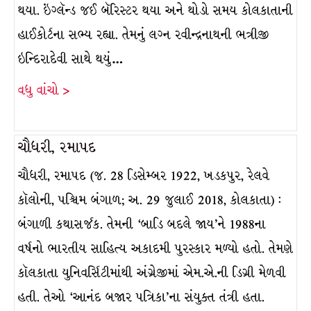
થયા. ઇંગ્લૅન્ડ જઈ બૅરિસ્ટર થયા અને થોડો સમય કોલકાતાની
હાઈકોર્ટના સભ્ય રહ્યા. તેમનું લગ્ન રવીન્દ્રનાથની ભત્રીજી
ઇન્દિરાદેવી સાથે થયું…
વધુ વાંચો >
ચૌધરી, રમાપદ
ચૌધરી, રમાપદ (જ. 28 ડિસેમ્બર 1922, ખડકપુર, રેલવે
કૉલોની, પશ્ચિમ બંગાળ; અ. 29 જુલાઈ 2018, કોલકાતા) :
બંગાળી કથાસર્જક. તેમની ‘બાડિ બદલે જાય’ને 1988ના
વર્ષનો ભારતીય સાહિત્ય અકાદમી પુરસ્કાર મળ્યો હતો. તેમણે
કૉલકાતા યુનિવર્સિટીમાંથી અંગ્રેજીમાં એમ.એ.ની ડિગ્રી મેળવી
હતી. તેઓ ‘આનંદ બજાર પત્રિકા’ના સંયુક્ત તંત્રી હતા.