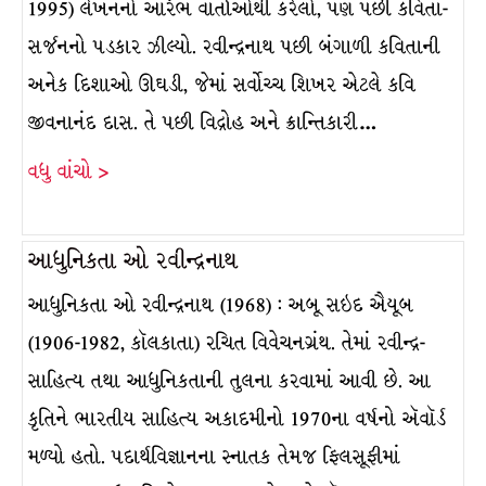
1995) લેખનનો આરંભ વાર્તાઓથી કરેલો, પણ પછી કવિતા-
સર્જનનો પડકાર ઝીલ્યો. રવીન્દ્રનાથ પછી બંગાળી કવિતાની
અનેક દિશાઓ ઊઘડી, જેમાં સર્વોચ્ચ શિખર એટલે કવિ
જીવનાનંદ દાસ. તે પછી વિદ્રોહ અને ક્રાન્તિકારી…
વધુ વાંચો >
આધુનિકતા ઓ રવીન્દ્રનાથ
આધુનિકતા ઓ રવીન્દ્રનાથ (1968) : અબૂ સઇદ ઐયૂબ
(1906-1982, કૉલકાતા) રચિત વિવેચનગ્રંથ. તેમાં રવીન્દ્ર-
સાહિત્ય તથા આધુનિકતાની તુલના કરવામાં આવી છે. આ
કૃતિને ભારતીય સાહિત્ય અકાદમીનો 1970ના વર્ષનો ઍવૉર્ડ
મળ્યો હતો. પદાર્થવિજ્ઞાનના સ્નાતક તેમજ ફિલસૂફીમાં