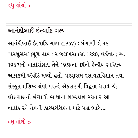
વધુ વાંચો >
આનંદીબાઈ ઇત્યાદિ ગલ્પ
આનંદીબાઈ ઇત્યાદિ ગલ્પ (1957) : બંગાળી લેખક
‘પરશુરામ’ (મૂળ નામ : રાજશેખર) (જ. 1880, બર્દવાન; અ.
1967)નો વાર્તાસંગ્રહ. તેને 1958ના વર્ષનો કેન્દ્રીય સાહિત્ય
અકાદમી ઍવૉર્ડ મળ્યો હતો. પરશુરામ રસાયણવિજ્ઞાન તથા
સંસ્કૃત પ્રશિષ્ટ ગ્રંથો પરત્વે એકસરખી વિદ્વત્તા ધરાવે છે;
બોલચાલની બંગાળી ભાષાનો શબ્દકોશ રચનાર આ
વાર્તાકારને તેમની હાસ્યરસિકતા માટે પણ ભારે…
વધુ વાંચો >