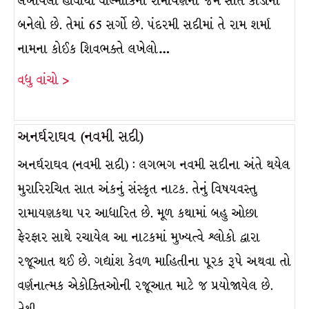
લખાયેલો હોવાથી વાલ્મીકિના રામાયણની જેમ સાત કાંડોનો
બનેલો છે. તેમાં 65 સર્ગો છે. પંદરમી સદીમાં તે રામ શર્મા
નામના કોઈક શિવભક્તે લખેલો…
વધુ વાંચો >
અનર્ઘરાઘવ (નવમી સદી)
અનર્ઘરાઘવ (નવમી સદી) : લગભગ નવમી સદીના અંતે થયેલ
મુરારિરચિત સાત અંકનું સંસ્કૃત નાટક. તેનું વિષયવસ્તુ
રામાયણકથા પર આધારિત છે. મૂળ કથામાં બહુ ઓછા
ફેરફાર સાથે રચાયેલ આ નાટકમાં મુખ્યત્વે શ્ર્લોકો દ્વારા
રજૂઆત થઈ છે. ગદ્યાંશ કેવળ માહિતીના પૂરક રૂપે અથવા તો
વર્ણનાત્મક એકોક્તિઓની રજૂઆત માટે જ પ્રયોજાયેલ છે.