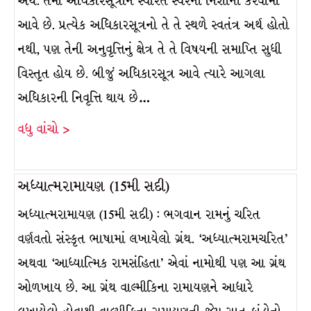
અર્થ. તેમાં અધિકારસૂત્રોને સ્વરિત સ્વરની નિશાની કરવામાં
આવે છે. પ્રત્યેક અધિકારસૂત્રનો તે તે સ્થળે સ્વતંત્ર અર્થ હોતો
નથી, પણ તેની અનુવૃત્તિનું ક્ષેત્ર તે તે વિષયની સમાપ્તિ સુધી
વિસ્તૃત હોય છે. બીજું અધિકારસૂત્ર આવે ત્યારે આગલા
અધિકારની નિવૃત્તિ થાય છે…
વધુ વાંચો >
અધ્યાત્મરામાયણ (15મી સદી)
અધ્યાત્મરામાયણ (15મી સદી) : ભગવાન રામનું ચરિત
વર્ણવતો સંસ્કૃત ભાષામાં લખાયેલો ગ્રંથ. ‘અધ્યાત્મરામચરિત’
અથવા ‘આધ્યાત્મિક રામસંહિતા’ એવાં નામોથી પણ આ ગ્રંથ
ઓળખાય છે. આ ગ્રંથ વાલ્મીકિના રામાયણને આધારે