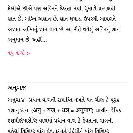
દેખીએ છીએ પણ અગ્નિને દેખતા નથી. ધુમાડો પ્રત્યક્ષથી
જ્ઞાત છે. અગ્નિ અજ્ઞાત છે. જ્ઞાત ધુમાડા ઉપરથી આપણને
અજ્ઞાત અગ્નિનું જ્ઞાન થાય છે. આ રીતે થયેલું અગ્નિનું જ્ઞાન
અનુમાન છે. અહીં…
વધુ વાંચો >
અનુયાજ
અનુયાજ : પ્રધાન યાગની સમાપ્તિ વખતે થતું ગૌણ કે પૂરક
યજ્ઞાનુષ્ઠાન. (अनु + यज् + धञ् = अनुयाग). પ્રાચીન વૈદિક
દર્શપૌર્ણમાસેષ્ટિ યાગમાં પ્રધાન યાગ કે દેવતાના યાગની
પહેલાં વિશિષ્ટ પાંચ દેવતાઓને ઉદ્દેશીને પાંચ વિશિષ્ટ