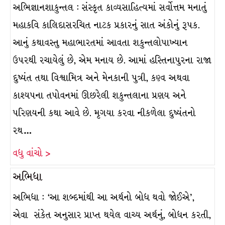
અભિજ્ઞાનશાકુન્તલ : સંસ્કૃત કાવ્યસાહિત્યમાં સર્વોત્તમ મનાતું
મહાકવિ કાલિદાસરચિત નાટક પ્રકારનું સાત અંકોનું રૂપક.
આનું કથાવસ્તુ મહાભારતમાં આવતા શકુન્તલોપાખ્યાન
ઉપરથી રચાયેલું છે, એમ મનાય છે. આમાં હસ્તિનાપુરના રાજા
દુષ્યંત તથા વિશ્વામિત્ર અને મેનકાની પુત્રી, કણ્વ અથવા
કાશ્યપના તપોવનમાં ઊછરેલી શકુન્તલાના પ્રણય અને
પરિણયની કથા આવે છે. મૃગયા કરવા નીકળેલા દુષ્યંતનો
રથ…
વધુ વાંચો >
અભિધા
અભિધા : ‘આ શબ્દમાંથી આ અર્થનો બોધ થવો જોઈએ’,
એવા સંકેત અનુસાર પ્રાપ્ત થયેલ વાચ્ય અર્થનું, બોધન કરતી,