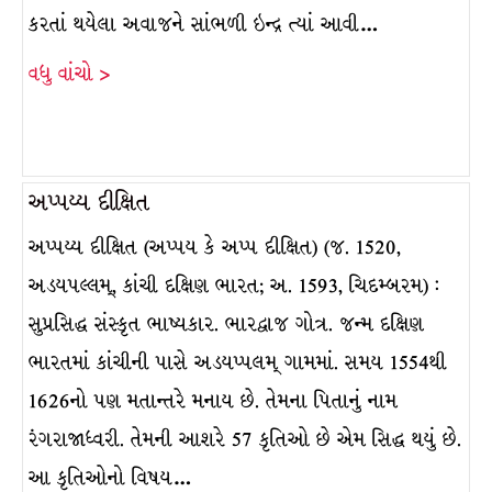
કરતાં થયેલા અવાજને સાંભળી ઇન્દ્ર ત્યાં આવી…
વધુ વાંચો >
અપ્પય્ય દીક્ષિત
અપ્પય્ય દીક્ષિત (અપ્પય કે અપ્પ દીક્ષિત) (જ. 1520,
અડયપલ્લમ્, કાંચી દક્ષિણ ભારત; અ. 1593, ચિદમ્બરમ) :
સુપ્રસિદ્ધ સંસ્કૃત ભાષ્યકાર. ભારદ્વાજ ગોત્ર. જન્મ દક્ષિણ
ભારતમાં કાંચીની પાસે અડયપ્પલમ્ ગામમાં. સમય 1554થી
1626નો પણ મતાન્તરે મનાય છે. તેમના પિતાનું નામ
રંગરાજાધ્વરી. તેમની આશરે 57 કૃતિઓ છે એમ સિદ્ધ થયું છે.
આ કૃતિઓનો વિષય…