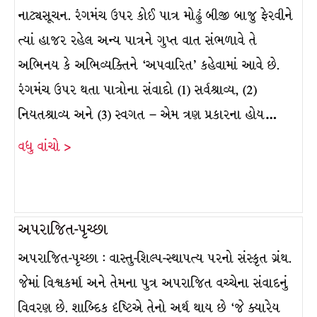
નાટ્યસૂચન. રંગમંચ ઉપર કોઈ પાત્ર મોઢું બીજી બાજુ ફેરવીને
ત્યાં હાજર રહેલ અન્ય પાત્રને ગુપ્ત વાત સંભળાવે તે
અભિનય કે અભિવ્યક્તિને ‘અપવારિત’ કહેવામાં આવે છે.
રંગમંચ ઉપર થતા પાત્રોના સંવાદો (1) સર્વશ્રાવ્ય, (2)
નિયતશ્રાવ્ય અને (3) સ્વગત – એમ ત્રણ પ્રકારના હોય…
વધુ વાંચો >
અપરાજિત-પૃચ્છા
અપરાજિત-પૃચ્છા : વાસ્તુ-શિલ્પ-સ્થાપત્ય પરનો સંસ્કૃત ગ્રંથ.
જેમાં વિશ્વકર્મા અને તેમના પુત્ર અપરાજિત વચ્ચેના સંવાદનું
વિવરણ છે. શાબ્દિક દૃષ્ટિએ તેનો અર્થ થાય છે ‘જે ક્યારેય