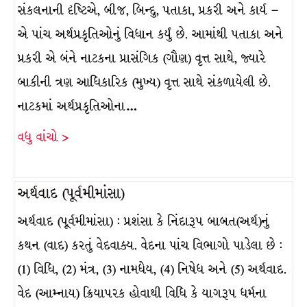
સંકલનાની દૃષ્ટિએ, બીજ, બિન્દુ, પતાકા, પ્રકરી અને કાર્ય –
એ પાંચ અર્થપ્રકૃતિઓનું વિધાન કર્યું છે. આમાંથી પતાકા અને
પ્રકરી એ બંને નાટકના પ્રાસંગિક (ગૌણ) વૃત્ત સાથે, જ્યારે
બાકીની ત્રણ આધિકારિક (મુખ્ય) વૃત્ત સાથે સંકળાયેલી છે.
નાટકમાં અર્થપ્રકૃતિઓના…
વધુ વાંચો >
અર્થવાદ (પૂર્વમીમાંસા)
અર્થવાદ (પૂર્વમીમાંસા) : પ્રશંસા કે નિંદારૂપ બાબત(અર્થ)નું
કથન (વાદ) કરતું વેદવાક્ય. વેદના પાંચ વિભાગો પાડેલા છે :
(1) વિધિ, (2) મંત્ર, (3) નામધેય, (4) નિષેધ અને (5) અર્થવાદ.
વેદ (આમ્નાય) ક્રિયાપરક હોવાથી વિધિ કે યાગરૂપ ધર્મના