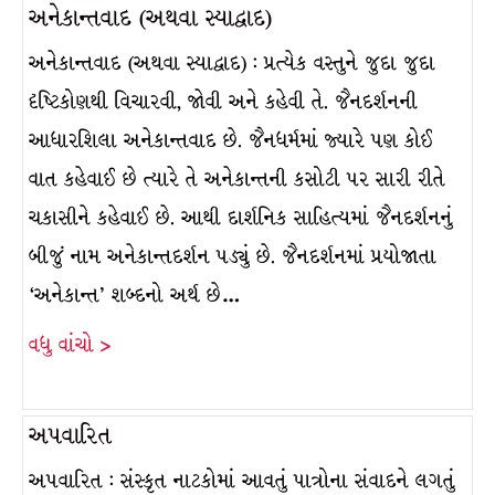
અનેકાન્તવાદ (અથવા સ્યાદ્વાદ)
અનેકાન્તવાદ (અથવા સ્યાદ્વાદ) : પ્રત્યેક વસ્તુને જુદા જુદા
દૃષ્ટિકોણથી વિચારવી, જોવી અને કહેવી તે. જૈનદર્શનની
આધારશિલા અનેકાન્તવાદ છે. જૈનધર્મમાં જ્યારે પણ કોઈ
વાત કહેવાઈ છે ત્યારે તે અનેકાન્તની કસોટી પર સારી રીતે
ચકાસીને કહેવાઈ છે. આથી દાર્શનિક સાહિત્યમાં જૈનદર્શનનું
બીજું નામ અનેકાન્તદર્શન પડ્યું છે. જૈનદર્શનમાં પ્રયોજાતા
‘અનેકાન્ત’ શબ્દનો અર્થ છે…
વધુ વાંચો >
અપવારિત
અપવારિત : સંસ્કૃત નાટકોમાં આવતું પાત્રોના સંવાદને લગતું