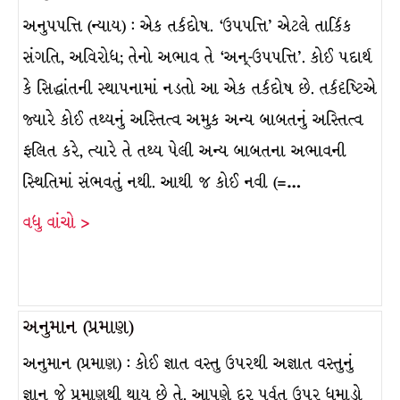
અનુપપત્તિ (ન્યાય) : એક તર્કદોષ. ‘ઉપપત્તિ’ એટલે તાર્કિક
સંગતિ, અવિરોધ; તેનો અભાવ તે ‘અન્-ઉપપત્તિ’. કોઈ પદાર્થ
કે સિદ્ધાંતની સ્થાપનામાં નડતો આ એક તર્કદોષ છે. તર્કદૃષ્ટિએ
જ્યારે કોઈ તથ્યનું અસ્તિત્વ અમુક અન્ય બાબતનું અસ્તિત્વ
ફલિત કરે, ત્યારે તે તથ્ય પેલી અન્ય બાબતના અભાવની
સ્થિતિમાં સંભવતું નથી. આથી જ કોઈ નવી (=…
વધુ વાંચો >
અનુમાન (પ્રમાણ)
અનુમાન (પ્રમાણ) : કોઈ જ્ઞાત વસ્તુ ઉપરથી અજ્ઞાત વસ્તુનું
જ્ઞાન જે પ્રમાણથી થાય છે તે. આપણે દૂર પર્વત ઉપર ધુમાડો