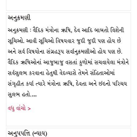
અનુક્રમણી
અનુક્રમણી : વૈદિક મંત્રોના ઋષિ, દેવ આદિ બાબતો વિશેની
સૂચિઓ. આવી સૂચિઓ વિષયવાર જુદી જુદી પણ હોય છે
અને સર્વ વિષયોના સંગ્રહરૂપ સર્વાનુક્રમણીઓ હોય પણ છે.
વૈદિક ઋષિઓનાં આજુબાજુ વસતાં કુળોમાં સચવાયેલા મંત્રોને
સર્વસુલભ કરવાના હેતુથી વેદવ્યાસે તેમને સંહિતાઓમાં
સંગૃહીત કર્યા ત્યારે મંત્રોના ઋષિ, દેવતા અને છંદનો પરિચય
સુલભ હતો.…
વધુ વાંચો >
અનુપપત્તિ (ન્યાય)