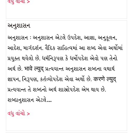
વધુ વાંચો >
અનુશાસન
અનુશાસન : અનુશાસન એટલે ઉપદેશ, આજ્ઞા, અનુકૂલન,
આદેશ, માર્ગદર્શન. વૈદિક સાહિત્યમાં આ શબ્દ એવા અર્થોમાં
પ્રયુક્ત થયેલો છે. ધર્મનિરૂપણ કે ધર્મોપદેશ એવો પણ તેનો
અર્થ છે. भावे ल्युद् પ્રત્યયાન્ત અનુશાસન શબ્દના યથાર્થ
જ્ઞાપન, નિરૂપણ, કર્તવ્યોપદેશ એવા અર્થો છે. करणे ल्युद्
પ્રત્યયાન્ત તે શબ્દનો અર્થ શાસ્ત્રોપદેશ એમ થાય છે.
શબ્દાનુશાસન એટલે…
વધુ વાંચો >