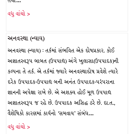
તેથી…
વધુ વાંચો >
અનવસ્થા (ન્યાય)
અનવસ્થા (ન્યાય) : તર્કમાં સંભવિત એક દોષપ્રકાર. કોઈ
અજ્ઞાતસ્વરૂપ બાબત (ઉપપાદ્ય) અંગે ખુલાસા(ઉપપાદક)ની
કલ્પના તે તર્ક. એ તર્કમાં જ્યારે અનવસ્થાદોષ પ્રવેશે ત્યારે
દરેક ઉપપાદક-ઉપપાદ્ય બની અનંત ઉપપાદક-પરંપરાના
જ્ઞાનની અપેક્ષા રાખે છે. એ અશક્ય હોઈ મૂળ ઉપપાદ્ય
અજ્ઞાતસ્વરૂપ જ રહે છે. ઉપપાદક અસિદ્ધ ઠરે છે. દા.ત.,
વૈશેષિકો કારણમાં કાર્યનો ‘સમવાય’ સંબંધ…
વધુ વાંચો >