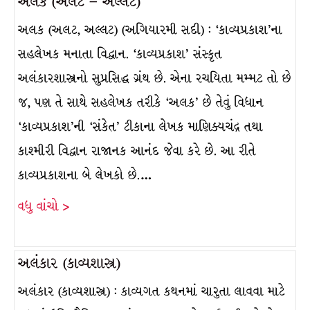
અલક (અલટ – અલ્લટ)
અલક (અલટ, અલ્લટ) (અગિયારમી સદી) : ‘કાવ્યપ્રકાશ’ના
સહલેખક મનાતા વિદ્વાન. ‘કાવ્યપ્રકાશ’ સંસ્કૃત
અલંકારશાસ્ત્રનો સુપ્રસિદ્ધ ગ્રંથ છે. એના રચયિતા મમ્મટ તો છે
જ, પણ તે સાથે સહલેખક તરીકે ‘અલક’ છે તેવું વિધાન
‘કાવ્યપ્રકાશ’ની ‘સંકેત’ ટીકાના લેખક માણિક્યચંદ્ર તથા
કાશ્મીરી વિદ્વાન રાજાનક આનંદ જેવા કરે છે. આ રીતે
કાવ્યપ્રકાશના બે લેખકો છે.…
વધુ વાંચો >
અલંકાર (કાવ્યશાસ્ત્ર)
અલંકાર (કાવ્યશાસ્ત્ર) : કાવ્યગત કથનમાં ચારુતા લાવવા માટે