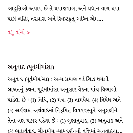
આહુતિઓ અપાય છે તે પ્રયાજયાગ; અને પ્રધાન યાગ થયા
પછી બર્હિ:, નરાશંસ અને સ્વિષ્ટકૃત્ અગ્નિ એમ…
વધુ વાંચો >
અનુવાદ (પૂર્વમીમાંસા)
અનુવાદ (પૂર્વમીમાંસા) : અન્ય પ્રમાણ વડે સિદ્ધ થયેલી
બાબતનું કથન. પૂર્વમીમાંસા અનુસાર વેદના પાંચ વિભાગો
પાડેલા છે : (1) વિધિ, (2) મંત્ર, (3) નામધેય, (4) નિષેધ અને
(5) અર્થવાદ. અર્થવાદમાં નિરૂપિત વિષયવસ્તુને અનુલક્ષીને
તેના ત્રણ પ્રકાર પડેલા છે : (1) ગુણાનુવાદ, (2) અનુવાદ અને
(3) ભૂતાર્થવાદ. ગૌતમીય ન્યાયદર્શનની વૃત્તિમાં અનુવાદના…