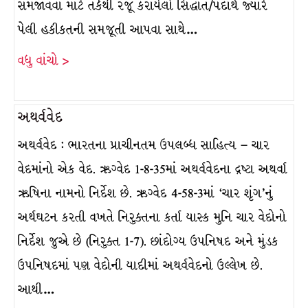
સમજાવવા માટે તર્કથી રજૂ કરાયેલો સિદ્ધાંત/પદાર્થ જ્યારે
પેલી હકીકતની સમજૂતી આપવા સાથે…
વધુ વાંચો >
અથર્વવેદ
અથર્વવેદ : ભારતના પ્રાચીનતમ ઉપલબ્ધ સાહિત્ય – ચાર
વેદમાંનો એક વેદ. ઋગ્વેદ 1-8-35માં અથર્વવેદના દ્રષ્ટા અથર્વા
ઋષિના નામનો નિર્દેશ છે. ઋગ્વેદ 4-58-3માં ‘ચાર શૃંગ’નું
અર્થઘટન કરતી વખતે નિરુક્તના કર્તા યાસ્ક મુનિ ચાર વેદોનો
નિર્દેશ જુએ છે (નિરુક્ત 1-7). છાંદોગ્ય ઉપનિષદ અને મુંડક
ઉપનિષદમાં પણ વેદોની યાદીમાં અથર્વવેદનો ઉલ્લેખ છે.
આથી…