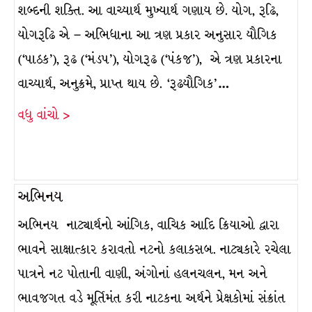
શબ્દની શક્તિ. આ વાચ્યાર્થ મુખ્યાર્થ ગણાય છે. યોગ, રૂઢિ,
યોગરૂઢિ એ – અભિધાના આ ત્રણ પ્રકાર અનુસાર યૌગિક
(‘પાઠક’), રૂઢ (‘મંડપ’), યોગરૂઢ (‘પંકજ’), એ ત્રણ પ્રકારના
વાચ્યાર્થ, અનુક્રમે, પ્રાપ્ત થાય છે. ‘રૂઢયૌગિક’…
વધુ વાંચો >
અભિનય
અભિનય નાટ્યાર્થનો આંગિક, વાચિક આદિ ક્રિયાઓ દ્વારા
ભાવને સાક્ષાત્કાર કરાવતો નટનો કલાકસબ. નાટ્યકારે રચેલા
પાત્રને નટ પોતાની વાણી, અંગોનાં હલનચલન, મન અને
ભાવજગત વડે મૂર્તિમંત કરી નાટકના અર્થને પ્રેક્ષકોમાં સંક્રાંત