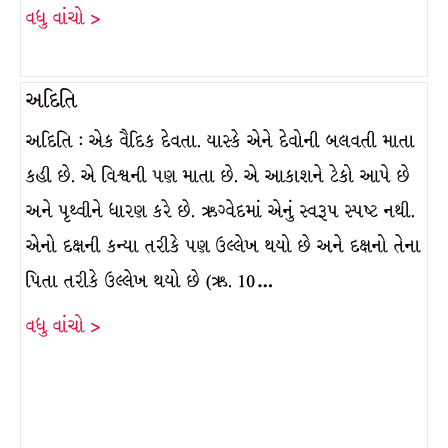
વધુ વાંચો >
અદિતિ
અદિતિ : એક વૈદિક દેવતા. યાસ્કે એને દેવોની બલવતી માતા
કહી છે. એ વિશ્વની પણ માતા છે. એ આકાશને ટેકો આપે છે
અને પૃથ્વીને ધારણ કરે છે. ઋગ્વેદમાં એનું સ્વરૂપ સ્પષ્ટ નથી.
એનો દક્ષની કન્યા તરીકે પણ ઉલ્લેખ થયો છે અને દક્ષનો તેના
પિતા તરીકે ઉલ્લેખ થયો છે (ઋ. 10…
વધુ વાંચો >