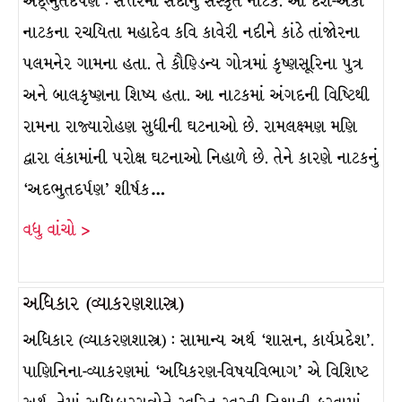
અદ્ભુતદર્પણ : સત્તરમી સદીનું સંસ્કૃત નાટક. આ દશ-અંકી
નાટકના રચયિતા મહાદેવ કવિ કાવેરી નદીને કાંઠે તાંજોરના
પલમનેર ગામના હતા. તે કૌણ્ડિન્ય ગોત્રમાં કૃષ્ણસૂરિના પુત્ર
અને બાલકૃષ્ણના શિષ્ય હતા. આ નાટકમાં અંગદની વિષ્ટિથી
રામના રાજ્યારોહણ સુધીની ઘટનાઓ છે. રામલક્ષ્મણ મણિ
દ્વારા લંકામાંની પરોક્ષ ઘટનાઓ નિહાળે છે. તેને કારણે નાટકનું
‘અદભુતદર્પણ’ શીર્ષક…
વધુ વાંચો >
અધિકાર (વ્યાકરણશાસ્ત્ર)
અધિકાર (વ્યાકરણશાસ્ત્ર) : સામાન્ય અર્થ ‘શાસન, કાર્યપ્રદેશ’.
પાણિનિના-વ્યાકરણમાં ‘અધિકરણ-વિષયવિભાગ’ એ વિશિષ્ટ