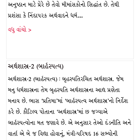
અનુષ્ઠાન માટે પ્રેરે છે તેવો મીમાંસકોનો સિદ્ધાંત છે. તેથી
પ્રશંસા કે નિંદાપરક અર્થવાદને ધર્મ…
વધુ વાંચો >
અર્થશાસ્ત્ર-2 (બાર્હસ્પત્ય)
અર્થશાસ્ત્ર-2 (બાર્હસ્પત્ય) : બૃહસ્પતિરચિત અર્થશાસ્ત્ર. જેમ
મનુ ધર્મશાસ્ત્રના તેમ બૃહસ્પતિ અર્થશાસ્ત્રના આદ્ય પ્રણેતા
મનાય છે. ભાસ ‘પ્રતિમા’માં ‘બાર્હસ્પત્ય અર્થશાસ્ત્ર’નો નિર્દેશ
કરે છે. કૌટિલ્ય પોતાના ‘અર્થશાસ્ત્ર’માં છ જગ્યાએ
બાર્હસ્પત્યોના મત જણાવે છે. એ અનુસાર તેઓ દંડનીતિ અને
વાર્તા એ બે જ વિદ્યા હોવાનું, મંત્રી-પરિષદ 16 સભ્યોની