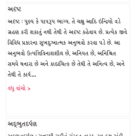
અદૃષ્ટ
અદૃષ્ટ : પુણ્ય કે પાપરૂપ ભાગ્ય. તે ચક્ષુ આદિ ઇન્દ્રિયો વડે
ગ્રહણ કરી શકાતું નથી તેથી તે અદૃષ્ટ કહેવાય છે. પ્રત્યેક જીવે
વિવિધ પ્રકારના સુખદુ:ખાત્મક અનુભવો કરવા પડે છે. આ
અનુભવો ઉત્પત્તિવિનાશશીલ છે, અનિયત છે, અનિશ્ચિત
સમયે થનારા છે અને કાદાચિત્ક છે તેથી તે અનિત્ય છે, અને
તેથી તે કાર્ય…
વધુ વાંચો >
અદ્ભુતદર્પણ