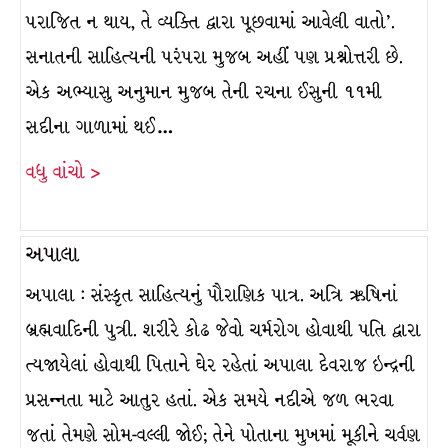
પરાજિત ન થાય, તે વ્યક્તિ દ્વારા પૂછવામાં આવેલી વાતો’.
સનાતની સાહિત્યની પરંપરા મુજબ અહીં પણ પ્રશ્નોત્તરી છે.
એક અભ્યાસુ અનુમાન મુજબ તેની રચના ઈસુની ૧૧મી
સદીના ગાળામાં થઈ…
વધુ વાંચો >
અપાલા
અપાલા : સંસ્કૃત સાહિત્યનું પૌરાણિક પાત્ર. અત્રિ ઋષિનાં
બ્રહ્મવાદિની પુત્રી. શરીરે કોઢ જેવો ચર્મરોગ હોવાથી પતિ દ્વારા
ત્યજાયેલાં હોવાથી પિતાને ઘેર રહેતાં અપાલા દેવરાજ ઇન્દ્રની
પ્રસન્નતા માટે આતુર હતાં. એક સમયે નદીએ જળ ભરવા
જતાં તેમણે સોમ-વલ્લી જોઈ; તેને પોતાના મુખમાં મૂકીને ચર્વણ