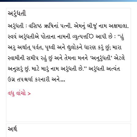
અરુંધતી
અરુંધતી : વસિષ્ઠ ઋષિનાં પત્ની. એમનું બીજું નામ અક્ષમાલા.
સ્વયં અરુંધતીએ પોતાના નામની વ્યુત્પત્તિ આપી છે : ‘‘હું
અરુ અર્થાત્ પર્વત, પૃથ્વી અને દ્યુલોકને ધારણ કરું છું; મારા
સ્વામીની સમીપ રહું છું અને તેમના મનને ‘અનુરુંધતી’ એટલે
અનુસરું છું. માટે મારું નામ અરુંધતી છે.’’ અરુંધતી અત્યંત
ઉગ્ર તપશ્ર્ચર્યા કરનારી અને…
વધુ વાંચો >
અર્થ