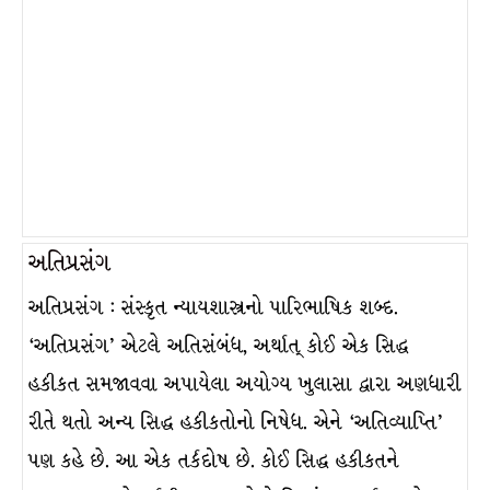
અતિપ્રસંગ
અતિપ્રસંગ : સંસ્કૃત ન્યાયશાસ્ત્રનો પારિભાષિક શબ્દ.
‘અતિપ્રસંગ’ એટલે અતિસંબંધ, અર્થાત્ કોઈ એક સિદ્ધ
હકીકત સમજાવવા અપાયેલા અયોગ્ય ખુલાસા દ્વારા અણધારી
રીતે થતો અન્ય સિદ્ધ હકીકતોનો નિષેધ. એને ‘અતિવ્યાપ્તિ’
પણ કહે છે. આ એક તર્કદોષ છે. કોઈ સિદ્ધ હકીકતને