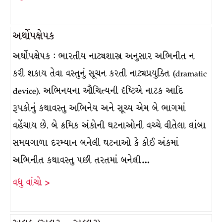
અર્થોપક્ષેપક
અર્થોપક્ષેપક : ભારતીય નાટ્યશાસ્ત્ર અનુસાર અભિનીત ન
કરી શકાય તેવા વસ્તુનું સૂચન કરતી નાટ્યપ્રયુક્તિ (dramatic
device). અભિનયના ઔચિત્યની દૃષ્ટિએ નાટક આદિ
રૂપકોનું કથાવસ્તુ અભિનેય અને સૂચ્ય એમ બે ભાગમાં
વહેંચાય છે. બે ક્રમિક અંકોની ઘટનાઓની વચ્ચે વીતેલા લાંબા
સમયગાળા દરમ્યાન બનેલી ઘટનાઓ કે કોઈ અંકમાં
અભિનીત કથાવસ્તુ પછી તરતમાં બનેલી…
વધુ વાંચો >