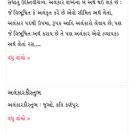
સધાતું ઉક્તિવૈચિત્ર્ય. અલંકાર શબ્દના બે અર્થ થઈ શકે છે :
જે વિભૂષિત કે અલંકૃત કરે છે એવો સીમિત અર્થ લેતાં,
અલંકાર પદથી ઉપમા, રૂપક આદિ અલંકારો લેવાય છે; પણ
જે વિભૂષિત અર્થ કરાય છે તે પણ અલંકાર એવો (વ્યાપક)
અર્થ લેતાં રસ,…
વધુ વાંચો >
અલંકારકૌસ્તુભ
અલંકારકૌસ્તુભ : જુઓ, કવિ કર્ણપુર.
વધુ વાંચો >