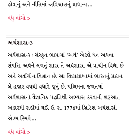
હોવાનું અને નીતિમાં અવિશ્ર્વાસનું પ્રાધાન્ય…
વધુ વાંચો >
અર્થશાસ્ત્ર-3
અર્થશાસ્ત્ર-3 : સંસ્કૃત ભાષામાં ‘અર્થ’ એટલે ધન અથવા
સંપત્તિ. અર્થને લગતું શાસ્ત્ર તે અર્થશાસ્ત્ર. એ પ્રાચીન વિદ્યા છે
અને અર્વાચીન વિજ્ઞાન છે. આ વિદ્યાશાખામાં ભારતનું પ્રદાન
બે હજાર વર્ષથી વધારે જૂનું છે. પશ્ચિમના જગતમાં
અર્થશાસ્ત્રનો વૈજ્ઞાનિક પદ્ધતિથી અભ્યાસ કરવાની શરૂઆત
અઢારમી સદીમાં થઈ. ઈ. સ. 1776માં બ્રિટિશ અર્થશાસ્ત્રી
ઍડમ સ્મિથે…
વધુ વાંચો >