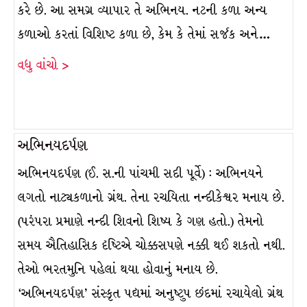
કરે છે. આ સમગ્ર વ્યાપાર તે અભિનય. નટની કળા અન્ય
કળાઓ કરતાં વિશિષ્ટ કળા છે, કેમ કે તેમાં સર્જક અને…
વધુ વાંચો >
અભિનયદર્પણ
અભિનયદર્પણ (ઈ. સ.ની પાંચમી સદી પૂર્વે) : અભિનયને
લગતો નાટ્યકળાનો ગ્રંથ. તેના રચયિતા નન્દીકેશ્વર મનાય છે.
(પરંપરા પ્રમાણે નન્દી શિવનો શિષ્ય કે ગણ હતો.) તેમનો
સમય ઐતિહાસિક દૃષ્ટિએ ચોક્કસપણે નક્કી થઈ શકતો નથી.
તેઓ ભરતમુનિ પહેલાં થયા હોવાનું મનાય છે.
‘અભિનયદર્પણ’ સંસ્કૃત પદ્યમાં અનુષ્ટુપ છંદમાં રચાયેલો ગ્રંથ