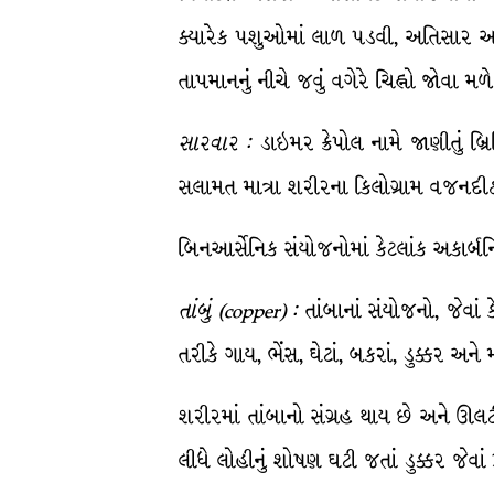
ક્યારેક પશુઓમાં લાળ પડવી, અતિસાર અને 
તાપમાનનું નીચે જવું વગેરે ચિહ્નો જોવા મળે
સારવાર
:
ડાઇમર ક્રેપોલ નામે જાણીતું બ્
સલામત માત્રા શરીરના કિલોગ્રામ વજનદીઠ 
બિનઆર્સેનિક સંયોજનોમાં કેટલાંક અકાર્બનિ
તાંબું
(copper) :
તાંબાનાં સંયોજનો, જેવા
તરીકે ગાય, ભેંસ, ઘેટાં, બકરાં, ડુક્કર અને
શરીરમાં તાંબાનો સંગ્રહ થાય છે અને ઊલટી
લીધે લોહીનું શોષણ ઘટી જતાં ડુક્કર જેવાં 