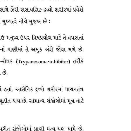
થે ઝેરી રાસાયણિક દ્રવ્યો શરીરમાં પ્રવેશે
ુખ્યત્વે નીચે મુજબ છે :
 મનુષ્ય ઉપર વિષપ્રયોગ માટે તે વપરાતાં
ાનાં પાણીમાં તે અમુક અંશે જોવા મળે છે.
મ-રોધક (Trypanosoma-inhibitor) તરીકે
 છે.
તાં. આર્સેનિક દ્રવ્યો શરીરમાં પાચનતંત્ર
ૃહીત થાય છે. સામાન્ય સંજોગોમાં મૂત્ર વાટે
 સંજોગોમાં પ્રાણી મૃત્યુ પણ પામે છે.