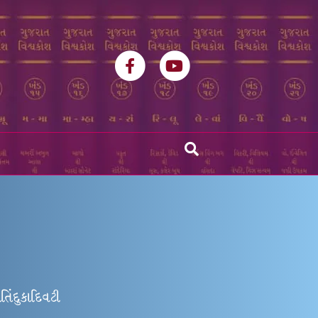
Facebook
Youtube
િંદુકાદિવટી