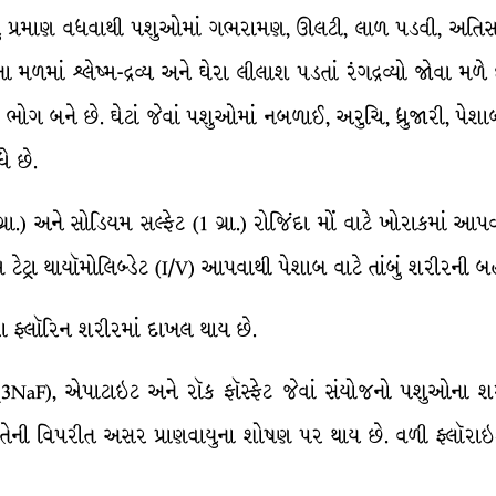
ું પ્રમાણ વધવાથી પશુઓમાં ગભરામણ, ઊલટી, લાળ પડવી, અતિસા
માં શ્ર્લેષ્મ-દ્રવ્ય અને ઘેરા લીલાશ પડતાં રંગદ્રવ્યો જોવા મળે 
ગ બને છે. ઘેટાં જેવાં પશુઓમાં નબળાઈ, અરુચિ, ધ્રુજારી, પેશાબ 
ે છે.
ા.) અને સોડિયમ સલ્ફેટ (1 ગ્રા.) રોજિંદા મોં વાટે ખોરાકમાં આ
ટેટ્રા થાયૉમોલિબ્ડેટ (I/V) આપવાથી પેશાબ વાટે તાંબું શરીરની
રા ફ્લૉરિન શરીરમાં દાખલ થાય છે.
્ર3NaF), એપાટાઇટ અને રૉક ફૉસ્ફેટ જેવાં સંયોજનો પશુઓના 
ં તેની વિપરીત અસર પ્રાણવાયુના શોષણ પર થાય છે. વળી ફ્લૉરાઇડ