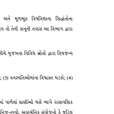
રી અને મૂળભૂત વિષવિદ્યાના સિદ્ધાંતોના
હોય તો તેની કાનૂની તપાસ આ વિભાગ દ્વારા
ચે મુજબના વિવિધ સ્રોતો દ્વારા વિષજન્ય
ગ; (3) વનસ્પતિઓમાંના વિષાક્ત ઘટકો; (4)
ામાં પાળેલાં પ્રાણીઓ ઘણે ભાગે રાસાયણિક
નિજ-તત્ત્વો, અકાર્બનિક સંયોજનો કે જટિલ