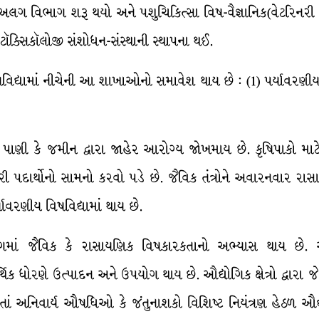
નનો અલગ વિભાગ શરૂ થયો અને પશુચિકિત્સા વિષ-વૈજ્ઞાનિક(વેટરિનર
ા (ટૉક્સિકૉલોજી સંશોધન-સંસ્થાની સ્થાપના થઈ.
દ્યામાં નીચેની આ શાખાઓનો સમાવેશ થાય છે : (1) પર્યાવરણીય વિષવ
, પાણી કે જમીન દ્વારા જાહેર આરોગ્ય જોખમાય છે. કૃષિપાકો 
ઝેરી પદાર્થોનો સામનો કરવો પડે છે. જૈવિક તંત્રોને અવારનવાર ર
ાવરણીય વિષવિદ્યામાં થાય છે.
ં જૈવિક કે રાસાયણિક વિષકારકતાનો અભ્યાસ થાય છે. ઍ
્થિક ધોરણે ઉત્પાદન અને ઉપયોગ થાય છે. ઔદ્યોગિક ક્ષેત્રો દ્વારા
 અનિવાર્ય ઔષધિઓ કે જંતુનાશકો વિશિષ્ટ નિયંત્રણ હેઠળ ઔદ્યોગ