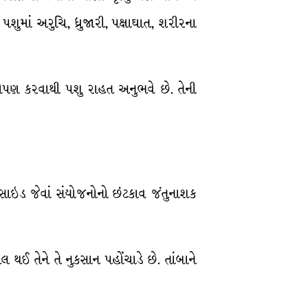
ુમાં અરુચિ, ધ્રુજારી, પક્ષાઘાત, શરીરના
:ક્ષેપણ કરવાથી પશુ રાહત અનુભવે છે. તેની
્સાઇડ જેવાં સંયોજનોનો છંટકાવ જંતુનાશક
 થઈ તેને તે નુકસાન પહોંચાડે છે. તાંબાને