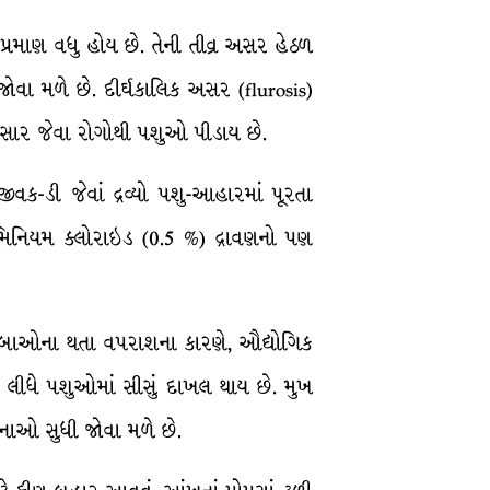
પ્રમાણ વધુ હોય છે. તેની તીવ્ર અસર હેઠળ
જોવા મળે છે. દીર્ઘકાલિક અસર (flurosis)
અતિસાર જેવા રોગોથી પશુઓ પીડાય છે.
વક-ડી જેવાં દ્રવ્યો પશુ-આહારમાં પૂરતા
મિનિયમ ક્લોરાઇડ (0.5 %) દ્રાવણનો પણ
 ડબાઓના થતા વપરાશના કારણે, ઔદ્યોગિક
 લીધે પશુઓમાં સીસું દાખલ થાય છે. મુખ
િનાઓ સુધી જોવા મળે છે.