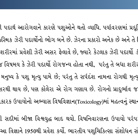
ી પદાર્થ આરોગવાને કારણે પશુઓને થતો વ્યાધિ. પર્યાવરણમાં પ્રદૂ
મિક ઝેરી પદાર્થોનો ભોગ બને છે. ઝેરના પ્રકારો અનેક છે અને તે વિ
શરીરમાં પ્રવેશી ઝેરી અસર ફેલાવે છે, જ્યારે કેટલાક ઝેરી પદાર્થો 
 વિષમય કે ઝેરી પદાર્થો રોગજન્ય હોતા નથી, પરંતુ તે બધા શરીરની
 મનુષ્ય કે પશુ મૃત્યુ પામે છે; પરંતુ તે સર્પદંશ નામના રોગથી મૃત્
 અસરથી થાય છે, પણ કૉલેરા એ રોગ ગણાય છે. રોગનો પ્રાદુર્ભાવ
રક ઉપાયોનો અભ્યાસ વિષવિજ્ઞાન(Toxicology)માં મહત્વનું સ્થાન
 સદીમાં બીજા વિશ્વયુદ્ધ બાદ થયો. વિષનિવારણના ઉપાયો પરંપરા
્થે આ વિજ્ઞાને 1950થી પ્રવેશ કર્યો. ભારતીય પશુચિકિત્સા સંશોધ