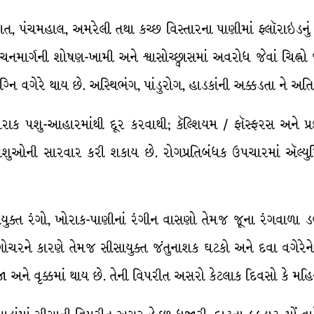
ાત, પંચમહાલ, અમરેલી તથા કચ્છ વિસ્તારના પાણીમાં ફ્લૉરાઇડનું 
ચનમાર્ગની શોષણ-ખામી અને શ્વાસોચ્છ્વાસમાં અવરોધ જેવાં ચિહ્નો 
ાગ્નિ વગેરે થાય છે. અસ્થિભંગ, પાંડુરોગ, હાડકાંની અક્કડતા ને 
ાક પશુ-આહારમાંથી દૂર કરવાથી; કૅલ્શિયમ / ફૉસ્ફરસ અને પ્રજી
 પશુઓની સારવાર કરી શકાય છે. રોગપ્રતિબંધક ઉપચારમાં ઍલ્યુ
ુક્ત રંગો, ખોરાક-પાણીનાં રંગીન વાસણો તેમજ જૂના રંગવાળા
ગોચરને કારણે તેમજ સીસાયુક્ત જંતુનાશક ઘટકો અને દવા વગેરેને
જા અને વૃક્કમાં થાય છે. તેની વિપરીત અસરો કેટલાક દિવસો કે મહ