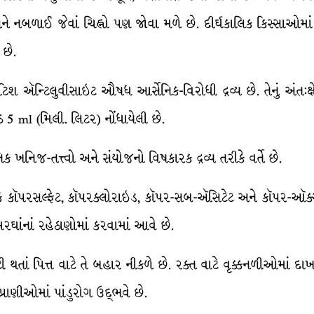
નબળાઈ જેવાં ચિહ્નો પણ જોવા મળે છે. દીર્ઘકાલિક કિસ્સાઓમાં પશ
 છે.
રિટિશ ઍન્ટિલુવીસાઇટ ઔષધ આર્સેનિક-વિરોધી દ્રવ્ય છે. તેનું અંત
5 ml (મિલી. લિટર) નોંધાયેલી છે.
ક ખનિજ-તત્ત્વો અને સંયોજનો વિષકારક દ્રવ્ય તરીકે વર્તે છે.
ં કે કૉપરસલ્ફેટ, કૉપરક્લોરાઇડ, કૉપર-સબ-ઍસિટેટ અને કૉપર-ઑક
 મરઘાંનાં રહેઠાણોમાં કરવામાં આવે છે.
 થતાં પિત્ત વાટે તે બહાર નીકળે છે. રક્ત વાટે વૃક્કનળીઓમાં દાખલ
પ્રાણીઓમાં પાંડુરોગ ઉદ્ભવે છે.