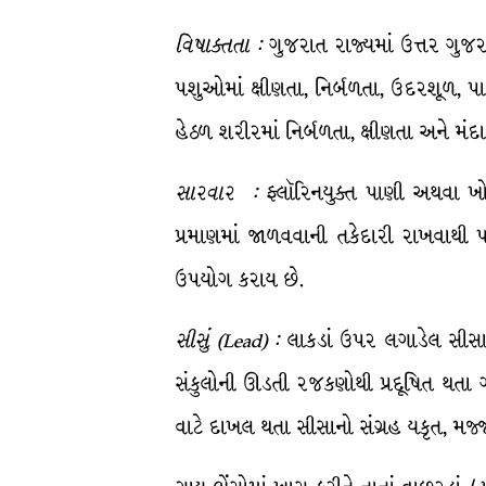
વિષાક્તતા
:
ગુજરાત રાજ્યમાં ઉત્તર ગુજર
પશુઓમાં ક્ષીણતા, નિર્બળતા, ઉદરશૂળ, પા
હેઠળ શરીરમાં નિર્બળતા, ક્ષીણતા અને મંદ
સારવાર
:
ફ્લૉરિનયુક્ત પાણી અથવા ખોર
પ્રમાણમાં જાળવવાની તકેદારી રાખવાથી
ઉપયોગ કરાય છે.
સીસું
(Lead) :
લાકડાં ઉપર લગાડેલ સીસાય
સંકુલોની ઊડતી રજકણોથી પ્રદૂષિત થતા 
વાટે દાખલ થતા સીસાનો સંગ્રહ યકૃત, મજ્