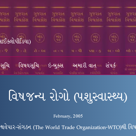
સાઈક્લોપીડિયા)
સૂચિ
વિષયસૂચિ
ઇ-બુક્સ
અમારી વાત
સંપર્ક
વિષજન્ય રોગો (પશુસ્વાસ્થ્ય)
February, 2005
શ્વવેપાર-સંગઠન (The World Trade Organization-WTO)થી વિષત