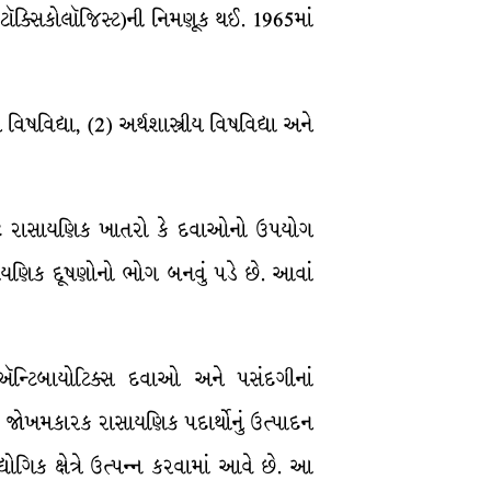
ી ટૉક્સિકોલૉજિસ્ટ)ની નિમણૂક થઈ. 1965માં
િદ્યા, (2) અર્થશાસ્ત્રીય વિષવિદ્યા અને
માટે રાસાયણિક ખાતરો કે દવાઓનો ઉપયોગ
ાસાયણિક દૂષણોનો ભોગ બનવું પડે છે. આવાં
ન્ટિબાયોટિક્સ દવાઓ અને પસંદગીનાં
 જે જોખમકારક રાસાયણિક પદાર્થોનું ઉત્પાદન
િક ક્ષેત્રે ઉત્પન્ન કરવામાં આવે છે. આ