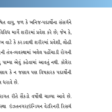
ષિત વાયુ, જળ કે ખનિજ-પદાર્થોના સંસર્ગને
વિધ માર્ગે શરીરમાં પ્રવેશ કરે છે; જેમ કે,
ડંખ વાટે કે કરડવાથી શરીરમાં પ્રવેશી, લોહી
 તંત્ર-વ્યવસ્થામાં ખલેલ પહોંચાડી રોગની
યુ પામ્યા એવું કહેવામાં આવતું નથી. કૉલેરા
 જણાય કે ન જણાય પણ વિષકારક પદાર્થોની
 ધરાવે છે.
ગત રીતે સેંકડો વર્ષોથી ચાલ્યા આવે છે.
ન સંસ્થા ઇઝતનગર(ઇન્ડિયન વેટરિનરી રિસર્ચ