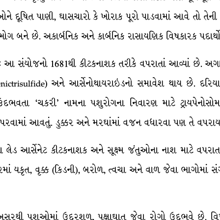
ીઓને દૂષિત પાણી, ઘાસચારો કે ખોરાક પૂરો પાડવામાં આવે તો તેની સા
ગ બને છે. અકાર્બનિક અને કાર્બનિક રાસાયણિક વિષકારક પદાર્થો મ
 આ સંયોજનો 1681થી કીટકનાશક તરીકે વપરાતાં આવ્યાં છે. અગાઉ
rsenictrisulfide) અને આર્સેનોથાયરાઇડનો સમાવેશ થાય છે. દરિય
ી ઉદભવતા ‘ચકરી’ નામના પશુરોગના નિવારણ માટે ટ્રાયપેનોસો
પરવામાં આવતું. ડુક્કર અને મરઘાંમાં વજન વધારવા પણ તે વપરાય
 લેડ આર્સેનેટ કીટકનાશક અને સૂક્ષ્મ જંતુઓના નાશ માટે વપરાતાં હ
રીરમાં યકૃત, વૃક્ક (કિડની), બરોળ, ત્વચા અને વાળ જેવા ભાગોમાં સંગ
સરથી પશુઓમાં ઉદરશૂળ, પક્ષાઘાત જેવા રોગો ઉદભવે છે. વિપરીત