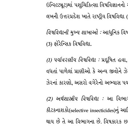
ઇન્સ્ટિટ્યૂટ)માં પશુચિકિત્સા વિષવિજ્ઞા
લખનૌ ઉત્તરપ્રદેશ ખાતે રાષ્ટ્રીય વિષવિદ્ય
વિષવિદ્યાની
મુખ્ય
શાખાઓ
:
આધુનિક વિષવિ
(3) ફૉરેન્સિક વિષવિદ્યા.
(
1
)
પર્યાવરણીય
વિષવિદ્યા
:
પ્રદૂષિત હવા
વધતાં પાળેલાં પ્રાણીઓ કે અન્ય જીવોને 
ઝેરનાં કારણો, અસરો વગેરેનો અભ્યાસ પર્ય
(
2
)
અર્થશાસ્ત્રીય
વિષવિદ્યા
:
આ વિભાગમા
કીટકનાશકો(selective insecticides)નું આર
થાય છે તે આ વિભાગના છે. વિષકારક છતાં