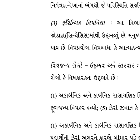
નિયંત્રણ-રેખાનાં ભંગથી જે પરિસ્થિતિ સર્જા
(
3
)
ફૉરેન્સિક
વિષવિદ્યા
:
આ વિભાગનું 
જોડાણ(સિન્થેસિસ)માંથી ઉદ્ભવ્યું છે. મ
થાય છે. વિષપ્રયોગ, વિષબાધા કે આત્મહત
વિષજન્ય
રોગો
–
ઉદ્ભવ
અને
સારવાર
:
રોગો કે વિષકારકતા ઉદ્ભવે છે :
(1) અકાર્બનિક અને કાર્બનિક રાસાયણિક વ
ફૂગજન્ય વિષકર દ્રવ્યો; (5) ઝેરી જીવાત કે
(1) અકાર્બનિક અને કાર્બનિક રાસાયણિક વ
પદાર્થોની ઝેરી અસરને કારણે બીમાર પડે 