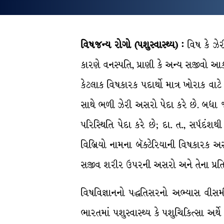
વિષજન્ય
રોગો
(
પશુસ્વાસ્થ્ય
) :
વિષ કે ઝેર
કારણે વનસ્પતિ, પ્રાણી કે અન્ય સજીવો આકસ્
કેટલાક વિષકારક પદાર્થો માત્ર ખોરાક વાટે 
સાથે ભળી ઝેરી અસરો પેદા કરે છે. બધા જ
પરિસ્થિતિ પેદા કરે છે; દા. ત., સર્પદંશથી
વિબ્રિયો નામના બૅક્ટેરિયાની વિષકારક
સજીવ શરીર ઉપરની અસરો અને તેના પ્રતિકા
વિષવિજ્ઞાનનો પદ્ધતિસરનો અભ્યાસ વીસમી
ભારતમાં પશુસ્વાસ્થ્ય કે પશુચિકિત્સા અર