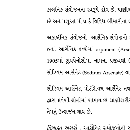
કાર્બનિક સંયોજનના સ્વરૂપે હોય છે. પ્રાણ
છે અને પશુઓ પીડા કે વિવિધ બીમારીના ભો
અકાર્બનિક સંયોજનો આર્સેનિક સંયોજનો :
હતાં. આર્સેનિક દ્રવ્યોમાં orpiment (A
1905માં ટ્રાયપેનોસોમા નામના પ્રજીવથ
સોડિયમ આર્સેનેટ (Sodium Arsenate) વા
સોડિયમ આર્સેનેટ, પોટૅશિયમ આર્સેનેટ તથા
દ્વારા પ્રવેશી લોહીમાં શોષાય છે. પ્રાણીશ
તેમનું ઉત્સર્જન થાય છે.
વિષાક્ત
અસરો
:
આર્સેનિક સંયોજનોની અ