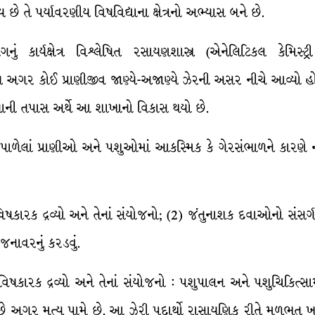
ય છે તે પર્યાવરણીય વિષવિદ્યાના ક્ષેત્રનો અભ્યાસ બને છે.
કાર્યક્ષેત્ર વિશ્ર્લેષિત રસાયણશાસ્ત્ર (એનેલિટિકલ કેમિસ્ટ્
નુષ્ય અગર કોઈ પ્રાણીજીવ જાણ્યે-અજાણ્યે ઝેરની અસર નીચે આવ્યો 
્યાની તપાસ અર્થે આ શાખાનો વિકાસ થયો છે.
પાળેલાં પ્રાણીઓ અને પશુઓમાં આકસ્મિક કે ગેરસંભાળને કારણે ની
િષકારક દ્રવ્યો અને તેનાં સંયોજનો; (2) જંતુનાશક દવાઓનો સંસર્
 જનાવરનું કરડવું.
િષકારક દ્રવ્યો અને તેનાં સંયોજનો : પશુપાલન અને પશુચિકિત્સ
છે અગર મૃત્યુ પામે છે. આ ઝેરી પદાર્થો રાસાયણિક રીતે મૂળભૂત ખ