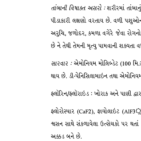
તાંબાની
વિષાક્ત
અસરો
:
શરીરમાં તાંબાન
પીડાકારી લક્ષણો વરતાય છે. વળી પશુઓના મળ
અરુચિ, જળોદર, કમળા વગેરે જેવા રોગનો ભો
છે ને તેથી તેમની મૃત્યુ પામવાની શક્યતા વધ
સારવાર
:
એમોનિયમ મોલિબ્ડેટ (100 મિ.ગ્ર
થાય છે. ડી-પેનિસિલામાઇન તથા એમોનિયમ 
ફ્લૉરિન/ફ્લૉરાઇડ : ખોરાક અને પાણી દ્વા
ફ્લોરોસ્પાર (CaF2), ફાયોલાઇટ (AlF3
શ્વસન સાથે સંકળાયેલા ઉત્સેચકો પર થતા
અક્કડ બને છે.