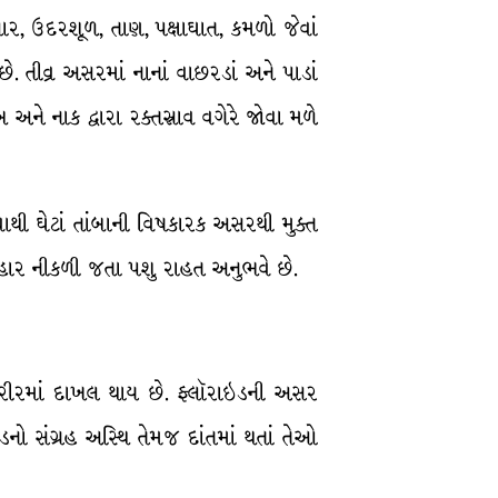
ર, ઉદરશૂળ, તાણ, પક્ષાઘાત, કમળો જેવાં
છે. તીવ્ર અસરમાં નાનાં વાછરડાં અને પાડાં
અને નાક દ્વારા રક્તસ્રાવ વગેરે જોવા મળે
પવાથી ઘેટાં તાંબાની વિષકારક અસરથી મુક્ત
 બહાર નીકળી જતા પશુ રાહત અનુભવે છે.
શરીરમાં દાખલ થાય છે. ફ્લૉરાઇડની અસર
નો સંગ્રહ અસ્થિ તેમજ દાંતમાં થતાં તેઓ