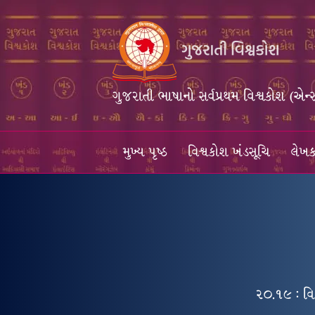
ગુજરાતી ભાષાનો સર્વપ્રથમ વિશ્વકોશ (એન્
મુખ્ય પૃષ્ઠ
વિશ્વકોશ ખંડસૂચિ
લેખક
૨૦.૧૯ : વિ