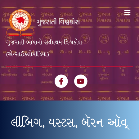
Me
ગુજરાતી ભાષાનો સર્વપ્રથમ વિશ્વકોશ
(એન્સાઈક્લોપીડિયા)
Facebook
Youtube
લીબિગ, યસ્ટસ, બૅરન ઑવ્