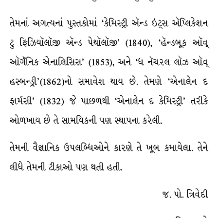
તેમનાં અગત્યનાં પુસ્તકોમાં ‘કેમિસ્ટ્રી ઍન્ડ ઇટ્સ ઍપ્લિકેશન
ટુ ફિઝિયૉલૉજી ઍન્ડ પેથૉલૉજી’ (1840), ‘હૅન્ડબૂક ઑવ્
ઑર્ગૅનિક એનાલિસિસ’ (1853), અને ‘ધ નૅચરલ લૉઝ ઑવ્
હસ્બન્ડ્રી’(1862)નો સમાવેશ થાય છે. તેમણે ‘એનાલેન દ
ફાર્મસી’ (1832) જે પાછળથી ‘એનાલેન દ કેમિસ્ટ્રી’ તરીકે
ઓળખાય છે તે સામયિકની પણ સ્થાપના કરેલી.
તેમની વૈજ્ઞાનિક ઉપલબ્ધિઓને કારણે તે ખૂબ કમાયેલા. તેને
લીધે તેમની ટીકાઓ પણ થતી હતી.
જ. પો. ત્રિવેદી