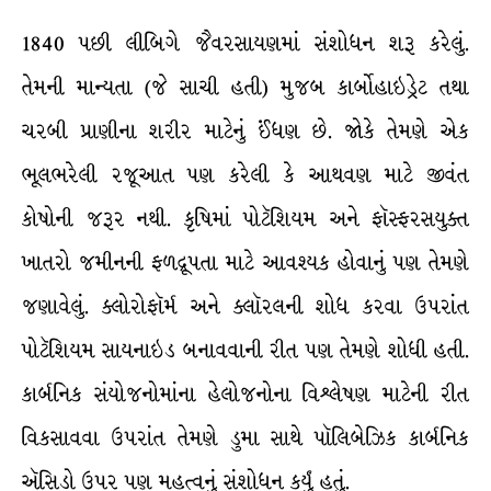
1840 પછી લીબિગે જૈવરસાયણમાં સંશોધન શરૂ કરેલું.
તેમની માન્યતા (જે સાચી હતી) મુજબ કાર્બોહાઇડ્રેટ તથા
ચરબી પ્રાણીના શરીર માટેનું ઈંધણ છે. જોકે તેમણે એક
ભૂલભરેલી રજૂઆત પણ કરેલી કે આથવણ માટે જીવંત
કોષોની જરૂર નથી. કૃષિમાં પોટૅશિયમ અને ફૉસ્ફરસયુક્ત
ખાતરો જમીનની ફળદ્રૂપતા માટે આવશ્યક હોવાનું પણ તેમણે
જણાવેલું. ક્લોરોફૉર્મ અને ક્લૉરલની શોધ કરવા ઉપરાંત
પોટૅશિયમ સાયનાઇડ બનાવવાની રીત પણ તેમણે શોધી હતી.
કાર્બનિક સંયોજનોમાંના હેલોજનોના વિશ્લેષણ માટેની રીત
વિકસાવવા ઉપરાંત તેમણે ડુમા સાથે પૉલિબેઝિક કાર્બનિક
ઍસિડો ઉપર પણ મહત્વનું સંશોધન કર્યું હતું.