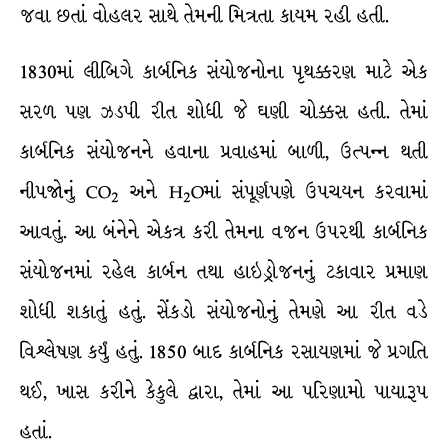
જવા છતાં વોહલર સાથે તેમની મિત્રતા કાયમ રહી હતી.
1830માં લીબિગે કાર્બનિક સંયોજનોના પૃથક્કરણ માટે એક
સરળ પણ ઝડપી રીત શોધી જે ઘણી ચોક્કસ હતી. તેમાં
કાર્બનિક સંયોજનને હવાના પ્રવાહમાં બાળી, ઉત્પન્ન થતી
નીપજોનું CO
અને H
Oમાં સંપૂર્ણપણે ઉપચયન કરવામાં
2
2
આવતું. આ બંનેને એકત્ર કરી તેમના વજન ઉપરથી કાર્બનિક
સંયોજનમાં રહેલ કાર્બન તથા હાઇડ્રોજનનું ટકાવાર પ્રમાણ
શોધી શકાતું હતું. સેંકડો સંયોજનોનું તેમણે આ રીત વડે
વિશ્લેષણ કર્યું હતું. 1850 બાદ કાર્બનિક રસાયણમાં જે પ્રગતિ
થઈ, ખાસ કરીને કેકુલે દ્વારા, તેમાં આ પરિણામો પાયારૂપ
હતાં.