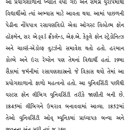
આ પ્રયોગશાળાની ખ્યાતિ વધી ગઈ અને સમગ્ર યુરોપમાંથી
વિદ્યાર્થીઓ ત્યાં અભ્યાસ માટે આવતા થયા. આમાં પાછળની
પેઢીના નોંધપાત્ર રસાયણવિદો એવા ઑગસ્ટ વિલ્હેલ્મ ફૉન
હૉફમૅન, સર એડ્વર્ડ ફ્રૅંકલૅન્ડ, એફ.એ. કેકુલે ફૉન સ્ટ્રેડોનિત્ઝ
અને ચાર્લ્સ-ઍડૉલ્ફ વુટર્ઝનો સમાવેશ થતો હતો. હરમાન
કોલ્બે અને ઇરા રૅમ્સેન પણ તેમનાં વિદ્યાર્થી હતાં. 19મા
સૈકામાં જર્મનીમાં રસાયણશાસ્ત્રનો જે વિકાસ થયો તેમાં આ
પ્રયોગશાળાનો ફાળો મહત્વનો હતો. આ યુનિવર્સિટી પછીથી
યસ્ટસ ફૉન લીબિગ યુનિવર્સિટી તરીકે જાણીતી બની છે.
1845માં લીબિગને ઉમરાવ બનાવવામાં આવ્યા. 1852માં
તેઓ યુનિવર્સિટી ઑવ્ મ્યૂનિકમાં પ્રાધ્યાપક બન્યા અને
જીવનના અંત સુધી ત્યાં જ રહ્યા.