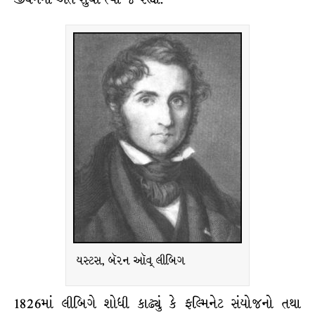
યસ્ટસ, બૅરન ઑવ્ લીબિગ
1826માં લીબિગે શોધી કાઢ્યું કે ફલ્મિનેટ સંયોજનો તથા