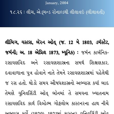
January, 2004
૧૮.૨૬ : લીચ, એડ્મન્ડ રૉનાલ્ડથી લીલાવઇ (લીલાવતી)
લીબિગ, યસ્ટસ, બૅરન ઑવ્ (જ. 12 મે 1803, ડર્મસ્ટેટ,
જર્મની; અ. 18 એપ્રિલ 1873, મ્યૂનિક) :
જર્મન કાર્બનિક-
રસાયણવિદ અને રસાયણશાસ્ત્રના સમર્થ શિક્ષણકાર.
દવાવાળાના પુત્ર હોવાને નાતે તેમને રસાયણશાસ્ત્રમાં પહેલેથી
જ રસ હતો. થોડો સમય ઔષધશાસ્ત્રનો અભ્યાસ કર્યા બાદ
તેમણે યુનિવર્સિટી ઑવ્ બૉનમાં તે સમયના ખ્યાતનામ
રસાયણવિદ કાર્લ વિલ્હેલ્મ ગોટ્ટલોબ કાસ્ટનરના હાથ નીચે
અભ્યાસ કર્યો (1920). 1921માં કાસ્ટનર યુનિવર્સિટી ઑવ્