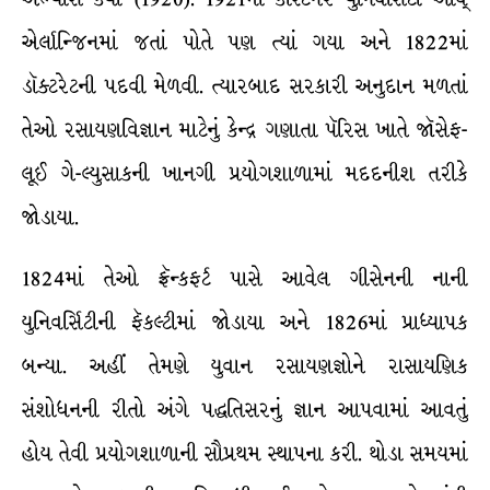
એર્લાન્જિનમાં જતાં પોતે પણ ત્યાં ગયા અને 1822માં
ડૉક્ટરેટની પદવી મેળવી. ત્યારબાદ સરકારી અનુદાન મળતાં
તેઓ રસાયણવિજ્ઞાન માટેનું કેન્દ્ર ગણાતા પૅરિસ ખાતે જૉસેફ-
લૂઈ ગે-લ્યુસાકની ખાનગી પ્રયોગશાળામાં મદદનીશ તરીકે
જોડાયા.
1824માં તેઓ ફ્રૅન્કફર્ટ પાસે આવેલ ગીસેનની નાની
યુનિવર્સિટીની ફૅકલ્ટીમાં જોડાયા અને 1826માં પ્રાધ્યાપક
બન્યા. અહીં તેમણે યુવાન રસાયણજ્ઞોને રાસાયણિક
સંશોધનની રીતો અંગે પદ્ધતિસરનું જ્ઞાન આપવામાં આવતું
હોય તેવી પ્રયોગશાળાની સૌપ્રથમ સ્થાપના કરી. થોડા સમયમાં