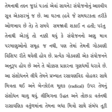
તેમનાથી તદ્દન જુદાં પડતાં એવાં સાયનેટ સંયોજનોનું આણ્વીય
સૂત્ર એકસરખું જ છે. આ ઘટના (હવે જે સમઘટકતા તરીકે
ઓળખાય છે તે) તે સમયે સમજાવી શકાઈ ન હતી; પરંતુ
તેનાથી એટલું તો નક્કી થયું કે સંયોજનનો અણુ માત્ર
પરમાણુઓનો સમૂહ જ નથી, પણ તેમાં તેમની ગોઠવણી
વિશિષ્ટ રીતે થયેલી હોય છે. પ્રત્યેક ગોઠવણી એક સંયોજનને
અનુરૂપ હોય છે અને તે ચોક્કસ પ્રકારના ગુણધર્મો ધરાવે છે.
આ સંશોધનને લીધે તેમને પ્રખ્યાત રસાયણવિદ વોહલર સાથે
મિત્રતા થઈ અને બેન્ઝોઇલ મૂલક (radical) ઉપર તેમનું
સંશોધન ચાલુ થયું. લીબિગના ઉદ્ધત અને તોછડા વર્તનથી
રાસાયણિક વર્તુળમાંના તેમના બધા મિત્રો સાથે સંબંધ તૂટી