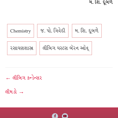
મ. શિ. દૂબળે
Chemistry
જ. પો. ત્રિવેદી
મ. શિ. દૂબળે
રસાયણશાસ્ત્ર
લીબિગ યસ્ટસ બૅરન ઑવ્
Post
← લીબિગ કન્ડેન્સર
navigation
લીમડો →
Facebook
Youtube