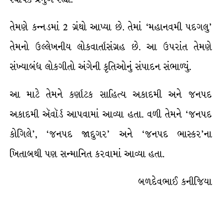
તેમણે કન્નડમાં 2 ગ્રંથો આપ્યા છે. તેમાં ‘મહાનવમી પદગલુ’
તેમનો ઉલ્લેખનીય લોકવાર્તાસંગ્રહ છે. આ ઉપરાંત તેમણે
સંખ્યાબંધ લોકગીતો અંગેની કૃતિઓનું સંપાદન સંભાળ્યું.
આ માટે તેમને કર્ણાટક સાહિત્ય અકાદમી અને જનપદ
અકાદમી ઍવૉર્ડ આપવામાં આવ્યા હતા. વળી તેમને ‘જનપદ
કોગિલે’, ‘જનપદ જાદુગર’ અને ‘જનપદ ભાસ્કર’ના
ખિતાબથી પણ સન્માનિત કરવામાં આવ્યા હતા.
બળદેવભાઈ કનીજિયા