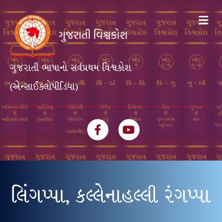
Me
ગુજરાતી ભાષાનો સર્વપ્રથમ વિશ્વકોશ
(એન્સાઈક્લોપીડિયા)
Facebook
Youtube
લિંગપ્પા, કલ્લેનાહલ્લી રંગપ્પા