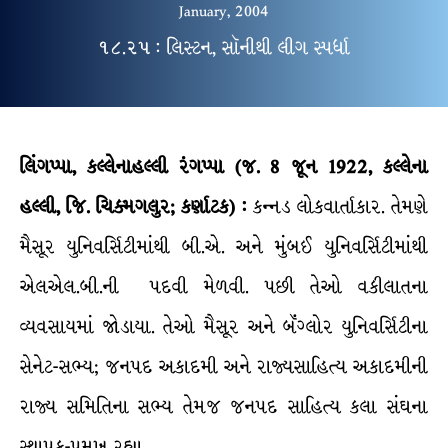
January, 2004
૧૮.૨૫ : લિસ્ટન, સૉનીથી લીગ સ્પર્ધા
લિંગપ્પા, કલ્લેનાહલ્લી રંગપ્પા (જ. 8 જૂન 1922, કલ્લેના
હલ્લી, જિ. ચિક્મગલુર; કર્ણાટક) :
કન્નડ લોકવાર્તાકાર. તેમણે
મૈસૂર યુનિવર્સિટીમાંથી બી.એ. અને મુંબઈ યુનિવર્સિટીમાંથી
એલએલ.બી.ની પદવી મેળવી. પછી તેઓ વકીલાતના
વ્યવસાયમાં જોડાયા. તેઓ મૈસૂર અને બૅંગ્લોર યુનિવર્સિટીના
સેનેટ-સભ્ય; જનપદ અકાદમી અને રાજ્યસાહિત્ય અકાદમીની
રાજ્ય સમિતિના સભ્ય તેમજ જનપદ સાહિત્ય કલા સંઘના
સ્થાપક-પ્રમુખ રહ્યા.