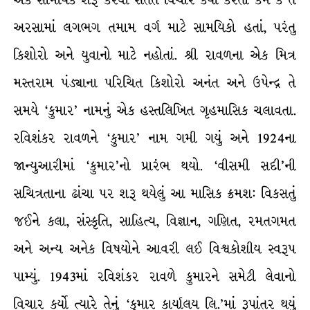
એક સામયિક શરૂ કરવા સતત વિચાર કર્યા કરતા કેમ કે તે
અરસામાં લગભગ તમામ વર્ગ માટે સામયિકો હતાં, પરંતુ
કિશોરો અને યુવાનો માટે નહોતાં. શ્રી રાવળના એક મિત્ર
મસ્તરામ પંડ્યાના પરિચિત કિશોરો અનંત અને ઉપેન્દ્ર તે
સમયે ‘કુમાર’ નામનું એક હસ્તલિખિત ગૃહમાસિક ચલાવતા.
રવિશંકર રાવળને ‘કુમાર’ નામ ગમી ગયું અને 1924ના
જાન્યુઆરીમાં ‘કુમાર’નો પ્રારંભ થયો. ‘વીસમી સદી’ની
સચિત્રતાના ઢાંચા પર શરૂ થયેલું આ માસિક ક્રમશ: વિકસતું
જઈને કલા, સંસ્કૃતિ, સાહિત્ય, વિજ્ઞાન, ગણિત, રમતગમત
અને અન્ય અનેક વિષયોને આવરી લઈ વિશ્વકોશીય સ્વરૂપ
પામ્યું. 1943માં રવિશંકર રાવળે કુમારને સમેટી લેવાનો
વિચાર કર્યો ત્યારે તેનું ‘કુમાર કાર્યાલય લિ.’માં રૂપાંતર થયું