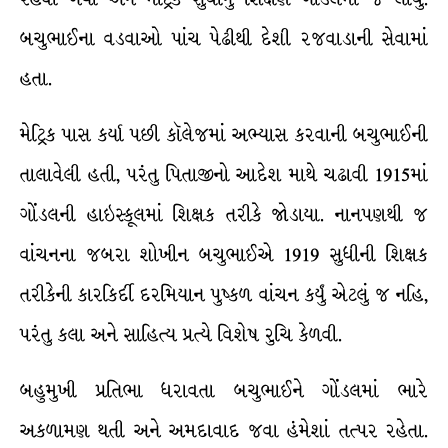
બચુભાઈના વડવાઓ પાંચ પેઢીથી દેશી રજવાડાની સેવામાં
હતા.
મેટ્રિક પાસ કર્યા પછી કૉલેજમાં અભ્યાસ કરવાની બચુભાઈની
તાલાવેલી હતી, પરંતુ પિતાજીનો આદેશ માથે ચઢાવી 1915માં
ગોંડલની હાઇસ્કૂલમાં શિક્ષક તરીકે જોડાયા. નાનપણથી જ
વાંચનના જબરા શોખીન બચુભાઈએ 1919 સુધીની શિક્ષક
તરીકેની કારકિર્દી દરમિયાન પુષ્કળ વાંચન કર્યું એટલું જ નહિ,
પરંતુ કલા અને સાહિત્ય પ્રત્યે વિશેષ રુચિ કેળવી.
બહુમુખી પ્રતિભા ધરાવતા બચુભાઈને ગોંડલમાં ભારે
અકળામણ થતી અને અમદાવાદ જવા હંમેશાં તત્પર રહેતા.