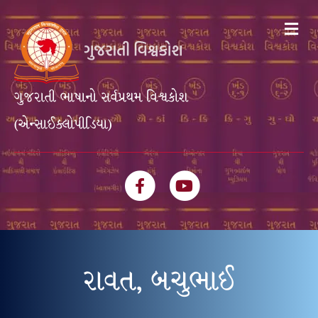
Me
ગુજરાતી ભાષાનો સર્વપ્રથમ વિશ્વકોશ
(એન્સાઈક્લોપીડિયા)
Facebook
Youtube
રાવત, બચુભાઈ