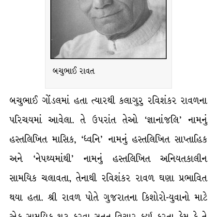
બચુભાઈ રાવત
બચુભાઈ ગોંડલમાં હતા ત્યારથી કલાગુરુ રવિશંકર રાવળના
પરિચયમાં આવેલા. તે ઉપરાંત તેઓ ‘જ્ઞાનાંજલિ’ નામનું
હસ્તલિખિત માસિક, ‘ધ્વનિ’ નામનું હસ્તલિખિત સાપ્તાહિક
અને ‘નેપથ્યમાંથી’ નામનું હસ્તલિખિત અનિયતકાલીન
સામયિક ચલાવતા, તેનાથી રવિશંકર રાવળ ઘણા પ્રભાવિત
થયા હતા. શ્રી રાવળ પોતે ગુજરાતના કિશોરો-યુવાનો માટે