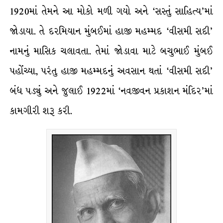
1920માં તેમને આ મોકો મળી ગયો અને ‘સસ્તું સાહિત્ય’માં
જોડાયા. તે દરમિયાન મુંબઈમાં હાજી મહમ્મદ ‘વીસમી સદી’
નામનું માસિક ચલાવતા. તેમાં જોડાવા માટે બચુભાઈ મુંબઈ
પહોંચ્યા, પરંતુ હાજી મહમ્મદનું અવસાન થતાં ‘વીસમી સદી’
બંધ પડ્યું અને જુલાઈ 1922માં ‘નવજીવન પ્રકાશન મંદિર’માં
કામગીરી શરૂ કરી.