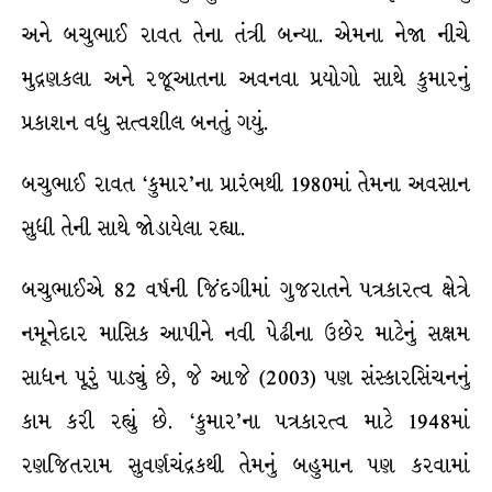
અને બચુભાઈ રાવત તેના તંત્રી બન્યા. એમના નેજા નીચે
મુદ્રણકલા અને રજૂઆતના અવનવા પ્રયોગો સાથે કુમારનું
પ્રકાશન વધુ સત્વશીલ બનતું ગયું.
બચુભાઈ રાવત ‘કુમાર’ના પ્રારંભથી 1980માં તેમના અવસાન
સુધી તેની સાથે જોડાયેલા રહ્યા.
બચુભાઈએ 82 વર્ષની જિંદગીમાં ગુજરાતને પત્રકારત્વ ક્ષેત્રે
નમૂનેદાર માસિક આપીને નવી પેઢીના ઉછેર માટેનું સક્ષમ
સાધન પૂરું પાડ્યું છે, જે આજે (2003) પણ સંસ્કારસિંચનનું
કામ કરી રહ્યું છે. ‘કુમાર’ના પત્રકારત્વ માટે 1948માં
રણજિતરામ સુવર્ણચંદ્રકથી તેમનું બહુમાન પણ કરવામાં