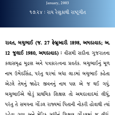
January, 2003
૧૭.૨૪ : રાય રેણુકાથી રાષ્ટ્રગીત
રાવત, બચુભાઈ (જ. 27 ફેબ્રુઆરી 1898, અમદાવાદ; અ.
12 જુલાઈ 1980, અમદાવાદ) :
વીસમી સદીના ગુજરાતના
કલાસમૃદ્ધ મુદ્રણ અને પત્રકારત્વના પ્રવર્તક. બચુભાઈનું મૂળ
નામ ઉમેદસિંહ, પરંતુ ઘરમાં બધા લાડમાં બચુભાઈ કહેતા
એટલે તેમનું જાહેર જીવનનું નામ પણ એ જ થઈ ગયું.
બચુભાઈએ થોડું પ્રાથમિક શિક્ષણ તો અમદાવાદમાં લીધું,
પરંતુ તે સમયના ગોંડલ રાજ્યમાં પિતાની નોકરી હોવાથી ત્યાં
રહેવા ગયા અને મેટ્રિક સુધીનું શિક્ષણ ગોંડલમાં જ લીધું.