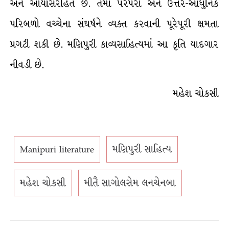
અને આયાસરહિત છે. તેમાં પરંપરા અને ઉત્તર-આધુનિક
પરિબળો વચ્ચેના સંઘર્ષને વ્યક્ત કરવાની પૂરેપૂરી ક્ષમતા
પ્રગટી શકી છે. મણિપુરી કાવ્યસાહિત્યમાં આ કૃતિ યાદગાર
નીવડી છે.
મહેશ ચોકસી
Manipuri literature
મણિપુરી સાહિત્ય
મહેશ ચોકસી
મીતૈ સાગોલસેમ લનચેનબા