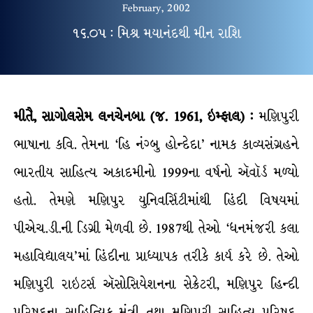
February, 2002
૧૬.૦૫ : મિશ્ર મયાનંદથી મીન રાશિ
મીતૈ, સાગોલસેમ લનચેનબા (જ. 1961, ઇમ્ફાલ) :
મણિપુરી
ભાષાના કવિ. તેમના ‘હિ નંગ્બુ હોન્દેદા’ નામક કાવ્યસંગ્રહને
ભારતીય સાહિત્ય અકાદમીનો 1999ના વર્ષનો ઍવૉર્ડ મળ્યો
હતો. તેમણે મણિપુર યુનિવર્સિટીમાંથી હિંદી વિષયમાં
પીએચ.ડી.ની ડિગ્રી મેળવી છે. 1987થી તેઓ ‘ધનમંજરી કલા
મહાવિદ્યાલય’માં હિંદીના પ્રાધ્યાપક તરીકે કાર્ય કરે છે. તેઓ
મણિપુરી રાઇટર્સ ઍસોસિયેશનના સેક્રેટરી, મણિપુર હિન્દી
પરિષદના સાહિત્યિક મંત્રી તથા મણિપુરી સાહિત્ય પરિષદ,