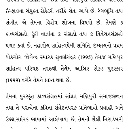
ઇમ્ફાલના સંયુક્ત સેક્રેટરી તરીકે સેવા આપે છે. રંગભૂમિ તથા
સંગીત એ તેમના વિશેષ શોખના વિષયો છે. તેમણે 5
કાવ્યસંગ્રહો, ટૂંકી વાર્તાના 2 સંગ્રહો તથા 2 વિવેચનસંગ્રહો
પ્રગટ કર્યા છે. નહારોલ સાહિત્યપ્રેમી સમિતિ, ઇમ્ફાલનો પ્રથમ
થોકચોચ જોગેન્દ્ર સ્મારક સુવર્ણચંદ્રક (1995) તેમજ મણિપુર
સાહિત્ય પરિષદ તરફથી તેલેમ આબિર રોકડ પુરસ્કાર
(1999) વગેરે તેમને પ્રાપ્ત થયા છે.
તેમના પુરસ્કૃત કાવ્યસંગ્રહમાં સાંપ્રત મણિપુરી સમાજજીવન
તથા તે પરત્વેના કવિના સંવેદનપરક પ્રતિભાવો પ્રવાહી અને
ઉલ્લાસપ્રેરક ભાષામાં આલેખાયા છે. તેમની શૈલી નિરાડંબરી