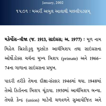
January, 2002
૧૫.૦૧ : મઅર્રી અબુલ આલાથી મછલીપટણમ્
મકેર્યોસ–ત્રીજા (જ. 1913, સાઇપ્રસ; અ. 1977) :
મૂળ નામ
મિહેલ બ્રિસ્ટોડુલુ મુસ્કૉઝ આર્ચબિશપ તથા સાઇપ્રસના
ઑર્થોડૉક્સ ચર્ચના મુખ્ય બિશપ (primate) અને 1966–
74ના ગાળાના સાઇપ્રસના પ્રમુખ.
પાદરી તરીકે તેમના દીક્ષા-સંસ્કાર 1946માં થયા. 1948માં
તેઓ કિટૉનના બિશપ ચૂંટાયા. 1950માં આર્ચબિશપ બન્યા.
તેમણે કેન્દ્ર (union) માટેની ચળવળને સુઆયોજિત અને