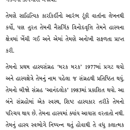
તેમણે સાહિત્યિક કારકિર્દીનો આરંભ ટૂંકી વાર્તાના લેખનથી
કર્યો, પણ તુરત તેમની નૈસર્ગિક વિનોદવૃત્તિ તેમને હાસ્યના
ક્ષેત્રમાં ખેંચી ગઈ અને એમાં તેમણે અનોખી સફળતા પ્રાપ્ત
કરી.
તેમનો પ્રથમ હાસ્યસંગ્રહ ‘મરક મરક’ 1977માં પ્રગટ થયો
અને હાસ્યક્ષેત્રે તેમનું નામ પહેલા જ સંગ્રહથી પ્રતિષ્ઠિત થયું.
તેમનો બીજો સંગ્રહ ‘આનંદલોક’ 1983માં પ્રકાશિત થયો. આ
બંને સંગ્રહોમાં એક સ્વસ્થ, શિષ્ટ હાસ્યકાર તરીકે તેમનો
પરિચય થાય છે. તેમના હાસ્યમાં ક્યાંય આયાસ વરતાતો નથી.
તેમનું હાસ્ય સ્વભોગે નિષ્પન્ન થતું હોવાથી તે વધુ કલાત્મક