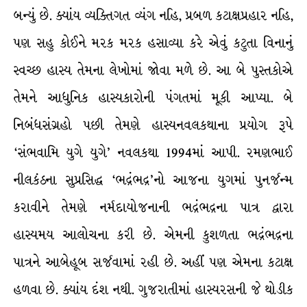
બન્યું છે. ક્યાંય વ્યક્તિગત વ્યંગ નહિ, પ્રબળ કટાક્ષપ્રહાર નહિ,
પણ સહુ કોઈને મરક મરક હસાવ્યા કરે એવું કટુતા વિનાનું
સ્વચ્છ હાસ્ય તેમના લેખોમાં જોવા મળે છે. આ બે પુસ્તકોએ
તેમને આધુનિક હાસ્યકારોની પંગતમાં મૂકી આપ્યા. બે
નિબંધસંગ્રહો પછી તેમણે હાસ્યનવલકથાના પ્રયોગ રૂપે
‘સંભવામિ યુગે યુગે’ નવલકથા 1994માં આપી. રમણભાઈ
નીલકંઠના સુપ્રસિદ્ધ ‘ભદ્રંભદ્ર’નો આજના યુગમાં પુનર્જન્મ
કરાવીને તેમણે નર્મદાયોજનાની ભદ્રંભદ્રના પાત્ર દ્વારા
હાસ્યમય આલોચના કરી છે. એમની કુશળતા ભદ્રંભદ્રના
પાત્રને આબેહૂબ સર્જવામાં રહી છે. અહીં પણ એમના કટાક્ષ
હળવા છે. ક્યાંય દંશ નથી. ગુજરાતીમાં હાસ્યરસની જે થોડીક