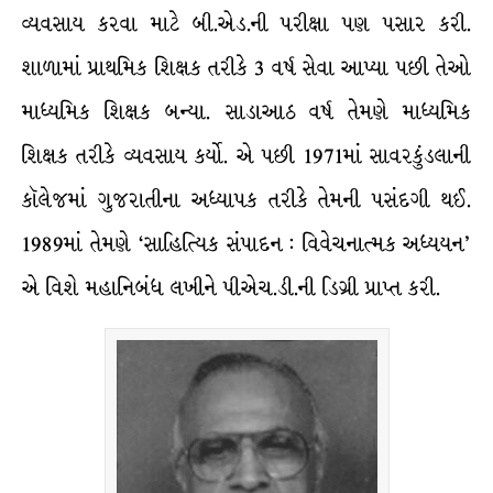
વ્યવસાય કરવા માટે બી.એડ.ની પરીક્ષા પણ પસાર કરી.
શાળામાં પ્રાથમિક શિક્ષક તરીકે 3 વર્ષ સેવા આપ્યા પછી તેઓ
માધ્યમિક શિક્ષક બન્યા. સાડાઆઠ વર્ષ તેમણે માધ્યમિક
શિક્ષક તરીકે વ્યવસાય કર્યો. એ પછી 1971માં સાવરકુંડલાની
કૉલેજમાં ગુજરાતીના અધ્યાપક તરીકે તેમની પસંદગી થઈ.
1989માં તેમણે ‘સાહિત્યિક સંપાદન : વિવેચનાત્મક અધ્યયન’
એ વિશે મહાનિબંધ લખીને પીએચ.ડી.ની ડિગ્રી પ્રાપ્ત કરી.