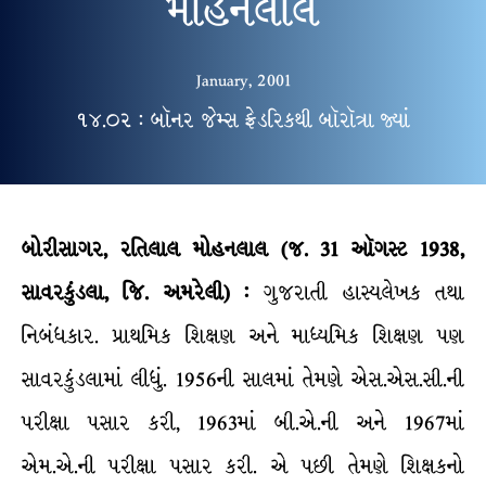
મોહનલાલ
January, 2001
૧૪.૦૨ : બૉનર જેમ્સ ફ્રેડરિકથી બૉરૉત્રા જ્યાં
બોરીસાગર, રતિલાલ મોહનલાલ (જ. 31 ઑગસ્ટ 1938,
સાવરકુંડલા, જિ. અમરેલી) :
ગુજરાતી હાસ્યલેખક તથા
નિબંધકાર. પ્રાથમિક શિક્ષણ અને માધ્યમિક શિક્ષણ પણ
સાવરકુંડલામાં લીધું. 1956ની સાલમાં તેમણે એસ.એસ.સી.ની
પરીક્ષા પસાર કરી, 1963માં બી.એ.ની અને 1967માં
એમ.એ.ની પરીક્ષા પસાર કરી. એ પછી તેમણે શિક્ષકનો