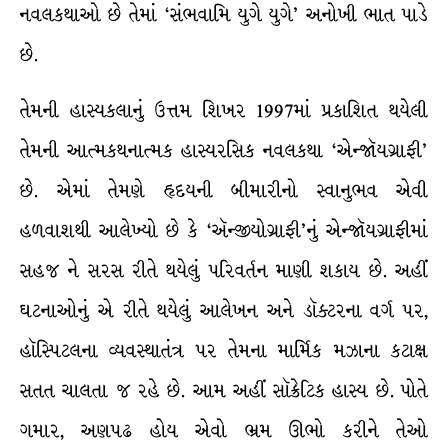
નવલકથાઓ છે તેમાં ‘સંભવામિ યુગે યુગે’ અનોખી ભાત પાડે
છે.
તેમની હાસ્યકલાનું ઉત્તમ શિખર 1997માં પ્રકાશિત થયેલી
તેમની આત્મકથનાત્મક હાસ્યરસિક નવલકથા ‘એન્જૉયગ્રાફી’
છે. એમાં તેમણે હૃદયની બીમારીનો સ્વાનુભવ એવી
હળવાશથી આલેખ્યો છે કે ‘ઍન્જીયોગ્રાફી’નું એન્જૉયગ્રાફીમાં
સહજ ને સરસ રીતે થયેલું પરિવર્તન માણી શકાય છે. અહીં
ઘટનાઓનું એ રીતે થયેલું આલેખન અને ડૉક્ટરના વર્ગ પર,
હૉસ્પિટલના વ્યવસ્થાતંત્ર પર તેમના માર્મિક મઝાના કટાક્ષ
સતત ચાલતા જ રહે છે. આમ અહીં સૉક્રેટિક હાસ્ય છે. પોતે
ગમાર, અણપઢ હોય એવો ભ્રમ ઊભો કરીને તેઓ