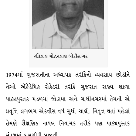
રતિલાલ મોહનલાલ બોરીસાગર
1974માં ગુજરાતીના અધ્યાપક તરીકેનો વ્યવસાય છોડીને
તેઓ ઍકેડેમિક સેક્રેટરી તરીકે ગુજરાત રાજ્ય શાળા
પાઠ્યપુસ્તક મંડળમાં જોડાયા અને ગાંધીનગરમાં તેમની એ
પ્રવૃત્તિ લગભગ એકવીસ વર્ષ સુધી ચાલી. નિવૃત્ત થતાં પહેલાં
તેમણે શૈક્ષણિક નાયબ નિયામક તરીકે પણ પાઠ્યપુસ્તક
મંડળમાં કામગીરી બજાવી.