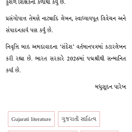
કુશળ શિક્ષકની કળાથી કર્યું છે.
પ્રસંગોપાત્ત તેમણે નાટ્યાદિ લેખન, સ્વાધ્યાયપૂત વિવેચન અને
સંપાદનકાર્ય પણ કર્યું છે.
નિવૃત્તિ બાદ અમદાવાદના ‘સંદેશ’ વર્તમાનપત્રમાં કટારલેખન
કરી રહ્યા છે. ભારત સરકારે 2026માં પદ્મશ્રીથી સન્માનિત
કર્યાં છે.
મધુસૂદન પારેખ
Gujarati literature
ગુજરાતી સાહિત્ય