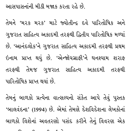
આસપાસનાંની મીઠી મજાક કરતા રહે છે.
તેમને ‘મરક મરક’ માટે જ્યોતીન્દ્ર દવે પારિતોષિક અને
ગુજરાત સાહિત્ય અકાદમી તરફથી દ્વિતીય પારિતોષિક મળ્યાં
છે. ‘આનંદલોક’ને ગુજરાત સાહિત્ય અકાદમી તરફથી પ્રથમ
ઇનામ પ્રાપ્ત થયું છે. ‘એન્જૉયગ્રાફી’ને ઘનશ્યામ શરાફ
તરફથી તેમજ ગુજરાત સાહિત્ય અકાદમી તરફથી
પારિતોષિક પ્રાપ્ત થયાં છે.
તેમનું બાળકો પ્રત્યેના વાત્સલ્યનો સંકેત આપે તેવું પુસ્તક
‘બાલવંદના’ (1994) છે. એમાં તેમણે દેશવિદેશના લેખકોનાં
બાળકો વિશેનાં અવતરણો પસંદ કરીને તેનું વિવરણ એક