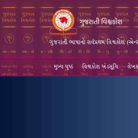
ગુજરાતી ભાષાનો સર્વપ્રથમ વિશ્વકોશ (એન્
મુખ્ય પૃષ્ઠ
વિશ્વકોશ ખંડસૂચિ
લેખક