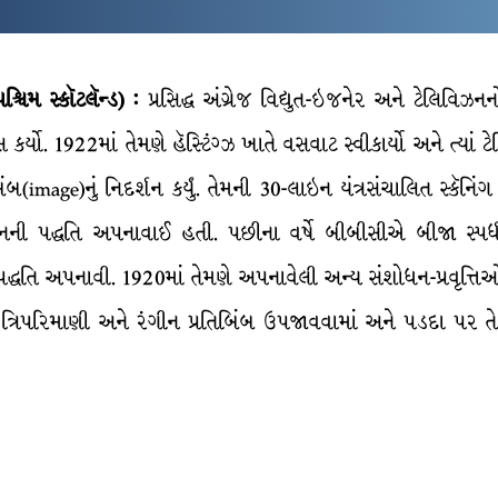
્ચિમ સ્કૉટલૅન્ડ) :
પ્રસિદ્ધ અંગ્રેજ વિદ્યુત-ઇજનેર અને ટેલિવિઝનન
 કર્યો. 1922માં તેમણે હૅસ્ટિંગ્ઝ ખાતે વસવાટ સ્વીકાર્યો અને ત્યા
બિંબ(image)નું નિદર્શન કર્યું. તેમની 30-લાઇન યંત્રસંચાલિત સ્ક
ાઇનની પદ્ધતિ અપનાવાઈ હતી. પછીના વર્ષે બીબીસીએ બીજા સ્
 પદ્ધતિ અપનાવી. 1920માં તેમણે અપનાવેલી અન્ય સંશોધન-પ્રવૃત્તિઓ
્રિપરિમાણી અને રંગીન પ્રતિબિંબ ઉપજાવવામાં અને પડદા પર તેન