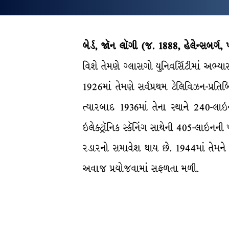
બેર્ડ, જૉન લૉગી (જ. 1888, હેલેન્સબર્ગ, પશ
વિશે તેમણે ગ્લાસગો યુનિવર્સિટીમાં અભ્યાસ
1926માં તેમણે સર્વપ્રથમ ટેલિવિઝન-પ્રતિ
ત્યારબાદ 1936માં તેના સ્થાને 240-લ
ઇલેક્ટ્રૉનિક સ્કૅનિંગ સાથેની 405-લાઇનની
રડારનો સમાવેશ થાય છે. 1944માં તેમને ત
અવાજ પ્રયોજવામાં સફળતા મળી.