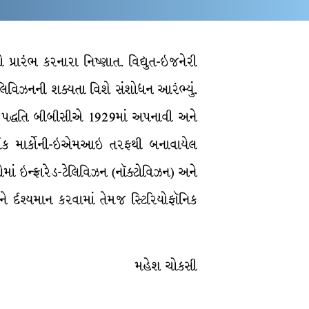
ો પ્રારંભ કરનારા નિષ્ણાત. વિદ્યુત-ઇજનેરી
ં ટેલિવિઝનની શક્યતા વિશે સંશોધન આરંભ્યું.
ૅનિંગ પદ્ધતિ બીબીસીએ 1929માં અપનાવી અને
પર્ધક માર્કોની-ઇએમઆઇ તરફથી બનાવાયેલ
માં ઇન્ફ્રારેડ-ટેલિવિઝન (નૉક્ટોવિઝન) અને
ે ર્દશ્યમાન કરવામાં તેમજ સ્ટિરિયોફૉનિક
મહેશ ચોકસી