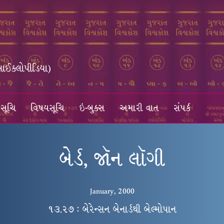
સાઈક્લોપીડિયા)
સૂચિ
વિષયસૂચિ
ઇ-બુક્સ
અમારી વાત
સંપર્ક
બેર્ડ, જૉન લૉગી
January, 2000
૧૩.૨૭ : બેરેન્સન બેનાર્ડથી બેલ્મોપાન