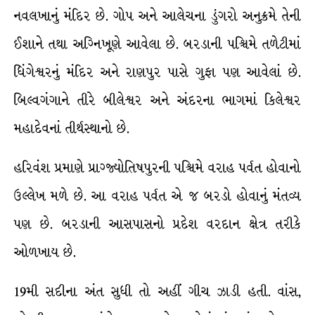
નવલખાનું મંદિર છે. ગોપ અને આલેચના ડુંગરો અનુક્રમે તેની
ઈશાને તથા અગ્નિખૂણે આવેલા છે. બરડાની પશ્ચિમે તળેટીમાં
ધિંગેશ્વરનું મંદિર અને રાણપુર પાસે ગુફા પણ આવેલાં છે.
બિલ્વગંગાને તીરે બીલેશ્વર અને અંદરના ભાગમાં કિલેશ્વર
મહાદેવનાં તીર્થસ્થાનો છે.
હરિવંશ પ્રમાણે પ્રાગ્જ્યોતિષપુરની પશ્ચિમે વરાહ પર્વત હોવાનો
ઉલ્લેખ મળે છે. આ વરાહ પર્વત એ જ બરડો હોવાનું મંતવ્ય
પણ છે. બરડાની આસપાસનો પ્રદેશ વરદાન ક્ષેત્ર તરીકે
ઓળખાય છે.
19મી સદીના અંત સુધી તો અહીં ગીચ ઝાડી હતી. વાંસ,