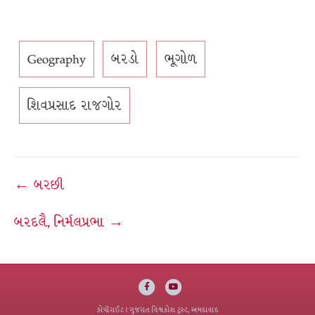
Geography
બરડો
ભૂગોળ
શિવપ્રસાદ રાજગોર
Post
← બરછી
navigation
બરદલૈ, નિર્મલપ્રભા →
Facebook
Youtube
કોપીરાઈટ
| ગુજરાત વિશ્વકોશ ટ્રસ્ટ, અમદાવાદ