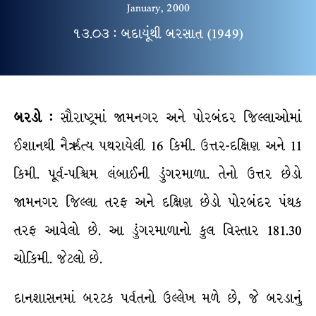
January, 2000
૧૩.૦૩ : બદાયૂંથી બરસાત (1949)
બરડો :
સૌરાષ્ટ્રમાં જામનગર અને પોરબંદર જિલ્લાઓમાં
ઈશાનથી નૈર્ઋત્ય પથરાયેલી 16 કિમી. ઉત્તર-દક્ષિણ અને 11
કિમી. પૂર્વ-પશ્ચિમ લંબાઈની ડુંગરમાળા. તેનો ઉત્તર છેડો
જામનગર જિલ્લા તરફ અને દક્ષિણ છેડો પોરબંદર પંથક
તરફ આવેલો છે. આ ડુંગરમાળાનો કુલ વિસ્તાર 181.30
ચોકિમી. જેટલો છે.
દાનશાસનમાં બરટક પર્વતનો ઉલ્લેખ મળે છે, જે બરડાનું