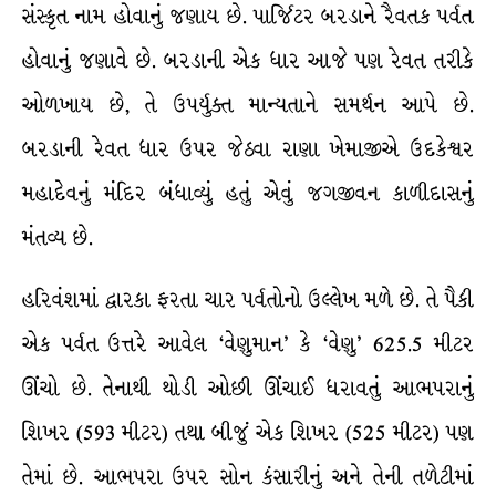
સંસ્કૃત નામ હોવાનું જણાય છે. પાર્જિટર બરડાને રૈવતક પર્વત
હોવાનું જણાવે છે. બરડાની એક ધાર આજે પણ રેવત તરીકે
ઓળખાય છે, તે ઉપર્યુક્ત માન્યતાને સમર્થન આપે છે.
બરડાની રેવત ધાર ઉપર જેઠવા રાણા ખેમાજીએ ઉદકેશ્વર
મહાદેવનું મંદિર બંધાવ્યું હતું એવું જગજીવન કાળીદાસનું
મંતવ્ય છે.
હરિવંશમાં દ્વારકા ફરતા ચાર પર્વતોનો ઉલ્લેખ મળે છે. તે પૈકી
એક પર્વત ઉત્તરે આવેલ ‘વેણુમાન’ કે ‘વેણુ’ 625.5 મીટર
ઊંચો છે. તેનાથી થોડી ઓછી ઊંચાઈ ધરાવતું આભપરાનું
શિખર (593 મીટર) તથા બીજું એક શિખર (525 મીટર) પણ
તેમાં છે. આભપરા ઉપર સોન કંસારીનું અને તેની તળેટીમાં