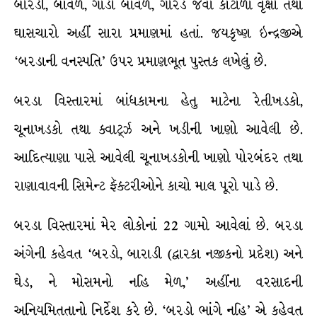
બોરડી, બાવળ, ગાંડો બાવળ, ગોરડ જેવાં કાંટાળાં વૃક્ષો તથા
ઘાસચારો અહીં સારા પ્રમાણમાં હતાં. જયકૃષ્ણ ઇન્દ્રજીએ
‘બરડાની વનસ્પતિ’ ઉપર પ્રમાણભૂત પુસ્તક લખેલું છે.
બરડા વિસ્તારમાં બાંધકામના હેતુ માટેના રેતીખડકો,
ચૂનાખડકો તથા ક્વાર્ટ્ઝ અને ખડીની ખાણો આવેલી છે.
આદિત્યાણા પાસે આવેલી ચૂનાખડકોની ખાણો પોરબંદર તથા
રાણાવાવની સિમેન્ટ ફૅક્ટરીઓને કાચો માલ પૂરો પાડે છે.
બરડા વિસ્તારમાં મેર લોકોનાં 22 ગામો આવેલાં છે. બરડા
અંગેની કહેવત ‘બરડો, બારાડી (દ્વારકા નજીકનો પ્રદેશ) અને
ઘેડ, ને મોસમનો નહિ મેળ,’ અહીંના વરસાદની
અનિયમિતતાનો નિર્દેશ કરે છે. ‘બરડો ભાંગે નહિ’ એ કહેવત