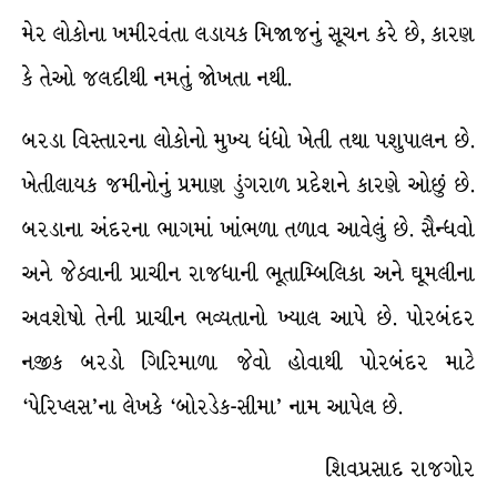
મેર લોકોના ખમીરવંતા લડાયક મિજાજનું સૂચન કરે છે, કારણ
કે તેઓ જલદીથી નમતું જોખતા નથી.
બરડા વિસ્તારના લોકોનો મુખ્ય ધંધો ખેતી તથા પશુપાલન છે.
ખેતીલાયક જમીનોનું પ્રમાણ ડુંગરાળ પ્રદેશને કારણે ઓછું છે.
બરડાના અંદરના ભાગમાં ખાંભળા તળાવ આવેલું છે. સૈન્ધવો
અને જેઠવાની પ્રાચીન રાજધાની ભૂતામ્બિલિકા અને ઘૂમલીના
અવશેષો તેની પ્રાચીન ભવ્યતાનો ખ્યાલ આપે છે. પોરબંદર
નજીક બરડો ગિરિમાળા જેવો હોવાથી પોરબંદર માટે
‘પેરિપ્લસ’ના લેખકે ‘બોરડેક-સીમા’ નામ આપેલ છે.
શિવપ્રસાદ રાજગોર