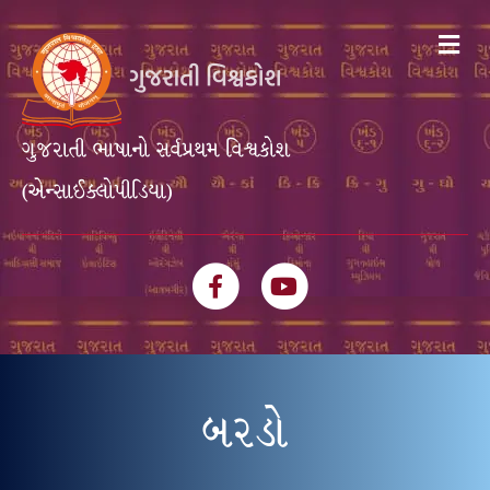
Me
ગુજરાતી ભાષાનો સર્વપ્રથમ વિશ્વકોશ
(એન્સાઈક્લોપીડિયા)
Facebook
Youtube
બરડો