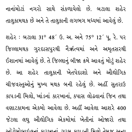
નાનાંમોટાં નગરો સાથે સંકળાયેલો છે. બટાલા શહેર
તાલુકામથક છે અને તે તાલુકાની લગભગ મધ્યમાં આવેલું છે.
શહેર : બટાલા 31° 48´ ઉ. અ. અને 75° 12´ પૂ. રે. પર
જિલ્લામથક ગુરદાસપુરથી નૈર્ઋત્યમાં અને અમૃતસરથી
ઈશાનમાં આવેલું છે. તે જિલ્લાનું બીજા ક્રમે આવતું મોટું શહેર
છે. આ શહેર તાલુકાની ખેતપેદાશો અને ઔદ્યોગિક
ચીજવસ્તુઓનું મુખ્ય મથક બની રહેલું છે. અહીં સુતરાઉ
કાપડની મિલો, ખાંડનાં કારખાનાં, કપાસ લોઢવાનાં જિન તથા
વણાટકામના એકમો આવેલા છે. અહીં આવેલા આશરે 400
જેટલા લઘુ ઔદ્યોગિક એકમોમાં ખેતીનાં ઓજારો તથા
ઑટોમોબાઇલનાં કારખાનાં, ગરમ કાપડની મિલો તેમજ અન્ય