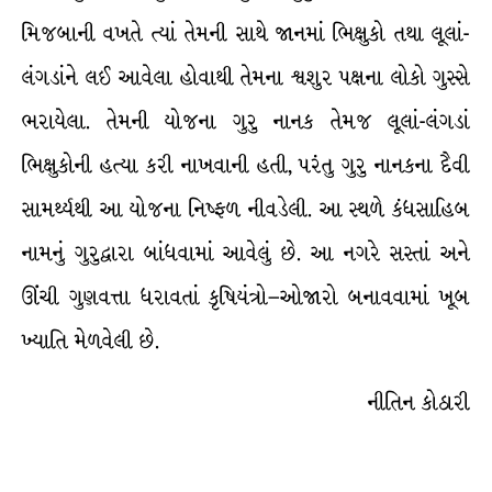
મિજબાની વખતે ત્યાં તેમની સાથે જાનમાં ભિક્ષુકો તથા લૂલાં-
લંગડાંને લઈ આવેલા હોવાથી તેમના શ્વશુર પક્ષના લોકો ગુસ્સે
ભરાયેલા. તેમની યોજના ગુરુ નાનક તેમજ લૂલાં-લંગડાં
ભિક્ષુકોની હત્યા કરી નાખવાની હતી, પરંતુ ગુરુ નાનકના દૈવી
સામર્થ્યથી આ યોજના નિષ્ફળ નીવડેલી. આ સ્થળે કંધસાહિબ
નામનું ગુરુદ્વારા બાંધવામાં આવેલું છે. આ નગરે સસ્તાં અને
ઊંચી ગુણવત્તા ધરાવતાં કૃષિયંત્રો–ઓજારો બનાવવામાં ખૂબ
ખ્યાતિ મેળવેલી છે.
નીતિન કોઠારી