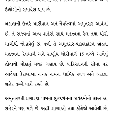
ઉદ્યોગોનો સમાવેશ થાય છે.
બટાલાની ઉત્તરે ધારીવાલ અને નૈર્ઋત્યમાં અમૃતસર આવેલાં
છે. તે રાજ્યનાં અન્ય શહેરો સાથે મહત્ત્વના રેલ તથા ધોરી
માર્ગોથી જોડાયેલું છે. વળી તે અમૃતસર-પઠાણકોટને જોડતા
મહત્ત્વના રેલમાર્ગ અને રાષ્ટ્રીય ધોરીમાર્ગ 15 વચ્ચે આવેલું
હોવાથી મોકાનું મથક ગણાય છે. પાકિસ્તાનની સીમા પર
આવેલા ડેરાબાબા નાનક નામના ધાર્મિક સ્થળ અને બટાલા
શહેર વચ્ચે પાકો રસ્તો છે.
અમૃતસરથી પ્રસારણ પામતા દૂરદર્શનના કાર્યક્રમોનો લાભ આ
શહેરને પણ મળે છે. અહીં શાળાઓ તથા કૉલેજો આવેલી છે.