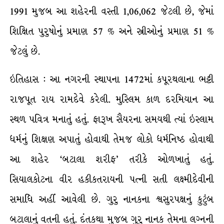
1991 મુજબ આ શહેરની વસ્તી 1,06,062 જેટલી છે, જેમાં
શિક્ષિત પુરુષોનું પ્રમાણ 57 % અને સ્ત્રીઓનું પ્રમાણ 51 %
જેટલું છે.
ઇતિહાસ : આ નગરની સ્થાપના 1472માં કપૂરથલાના ભટ્ટી
રાજપૂત રાય રામદેવે કરેલી. મુસ્લિમ કાળ દરમિયાન આ
સ્થળ પવિત્ર મનાતું હતું. ફારૂખ સૈયરના સમયથી ત્યાં ઇસ્લામ
ધર્મનું શિક્ષણ અપાતું હોવાથી તેમજ લોકો ધર્મનિષ્ઠ હોવાથી
આ શહેર ‘બટાલા શરીફ’ તરીકે ઓળખાતું હતું.
સિયાલકોટના વીર હકીકતરાયની પત્ની સતી લક્ષ્મીદેવીની
સમાધિ અહીં આવેલી છે. ગુરુ નાનકના શ્વસુરપક્ષનું કુટુંબ
બટાલાનું વતની હતું. દંતકથા મુજબ ગુરુ નાનક તેમના લગ્નની