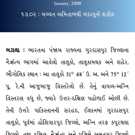
January, 2000
૧૩.૦૨ : બચ્ચન અમિતાભથી બદાયૂની શકીલ
બટાલા :
ભારતના પંજાબ રાજ્યના ગુરદાસપુર જિલ્લાના
નૈર્ઋત્ય ભાગમાં આવેલો તાલુકો, તાલુકામથક અને શહેર.
ભૌગોલિક સ્થાન : આ તાલુકો 31° 48´ ઉ. અ. અને 75° 12´
પૂ. રે.ની આજુબાજુ વિસ્તરેલો છે. તેનું વાયવ્ય-અગ્નિ
વિસ્તરણ વધુ છે, જ્યારે ઉત્તર-દક્ષિણ પહોળાઈ ઓછી છે.
તેની ઉત્તરે પાકિસ્તાનની સરહદ, ઈશાનમાં ગુરદાસપુર
તાલુકો, પૂર્વમાં હોશિયારપુર જિલ્લો, અગ્નિ તરફ કપૂરથલા
જિલ્લો, તથા દક્ષિણ, નૈર્ઋત્ય અને પશ્ચિમે અમૃતસર જિલ્લો