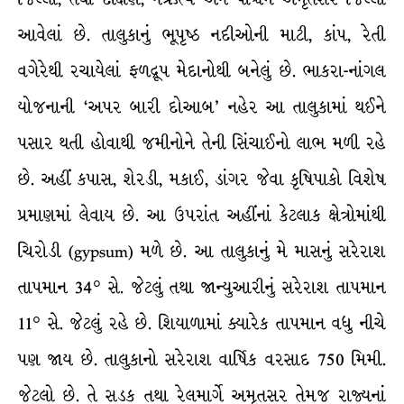
આવેલાં છે. તાલુકાનું ભૂપૃષ્ઠ નદીઓની માટી, કાંપ, રેતી
વગેરેથી રચાયેલાં ફળદ્રૂપ મેદાનોથી બનેલું છે. ભાકરા-નાંગલ
યોજનાની ‘અપર બારી દોઆબ’ નહેર આ તાલુકામાં થઈને
પસાર થતી હોવાથી જમીનોને તેની સિંચાઈનો લાભ મળી રહે
છે. અહીં કપાસ, શેરડી, મકાઈ, ડાંગર જેવા કૃષિપાકો વિશેષ
પ્રમાણમાં લેવાય છે. આ ઉપરાંત અહીંનાં કેટલાક ક્ષેત્રોમાંથી
ચિરોડી (gypsum) મળે છે. આ તાલુકાનું મે માસનું સરેરાશ
તાપમાન 34° સે. જેટલું તથા જાન્યુઆરીનું સરેરાશ તાપમાન
11° સે. જેટલું રહે છે. શિયાળામાં ક્યારેક તાપમાન વધુ નીચે
પણ જાય છે. તાલુકાનો સરેરાશ વાર્ષિક વરસાદ 750 મિમી.
જેટલો છે. તે સડક તથા રેલમાર્ગે અમૃતસર તેમજ રાજ્યનાં