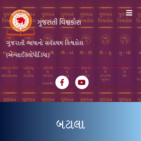
Me
ગુજરાતી ભાષાનો સર્વપ્રથમ વિશ્વકોશ
(એન્સાઈક્લોપીડિયા)
Facebook
Youtube
બટાલા