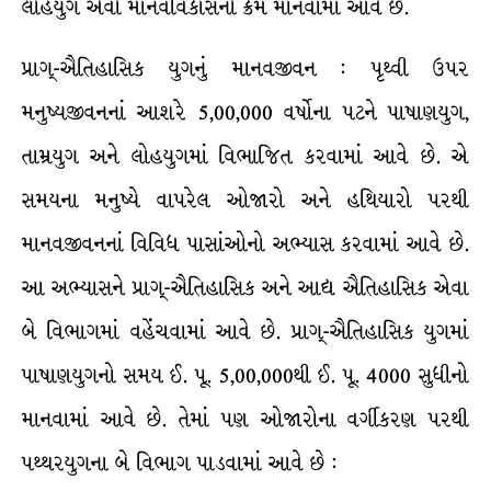
લોહયુગ એવો માનવવિકાસનો ક્રમ માનવામાં આવે છે.
પ્રાગ્-ઐતિહાસિક યુગનું માનવજીવન : પૃથ્વી ઉપર
મનુષ્યજીવનનાં આશરે 5,00,000 વર્ષોના પટને પાષાણયુગ,
તામ્રયુગ અને લોહયુગમાં વિભાજિત કરવામાં આવે છે. એ
સમયના મનુષ્યે વાપરેલ ઓજારો અને હથિયારો પરથી
માનવજીવનનાં વિવિધ પાસાંઓનો અભ્યાસ કરવામાં આવે છે.
આ અભ્યાસને પ્રાગ્-ઐતિહાસિક અને આદ્ય ઐતિહાસિક એવા
બે વિભાગમાં વહેંચવામાં આવે છે. પ્રાગ્-ઐતિહાસિક યુગમાં
પાષાણયુગનો સમય ઈ. પૂ. 5,00,000થી ઈ. પૂ. 4000 સુધીનો
માનવામાં આવે છે. તેમાં પણ ઓજારોના વર્ગીકરણ પરથી
પથ્થરયુગના બે વિભાગ પાડવામાં આવે છે :