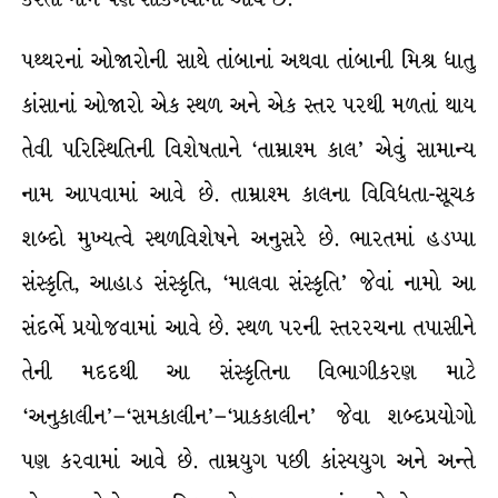
પથ્થરનાં ઓજારોની સાથે તાંબાનાં અથવા તાંબાની મિશ્ર ધાતુ
કાંસાનાં ઓજારો એક સ્થળ અને એક સ્તર પરથી મળતાં થાય
તેવી પરિસ્થિતિની વિશેષતાને ‘તામ્રાશ્મ કાલ’ એવું સામાન્ય
નામ આપવામાં આવે છે. તામ્રાશ્મ કાલના વિવિધતા-સૂચક
શબ્દો મુખ્યત્વે સ્થળવિશેષને અનુસરે છે. ભારતમાં હડપ્પા
સંસ્કૃતિ, આહાડ સંસ્કૃતિ, ‘માલવા સંસ્કૃતિ’ જેવાં નામો આ
સંદર્ભે પ્રયોજવામાં આવે છે. સ્થળ પરની સ્તરરચના તપાસીને
તેની મદદથી આ સંસ્કૃતિના વિભાગીકરણ માટે
‘અનુકાલીન’–‘સમકાલીન’–‘પ્રાકકાલીન’ જેવા શબ્દપ્રયોગો
પણ કરવામાં આવે છે. તામ્રયુગ પછી કાંસ્યયુગ અને અન્તે