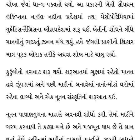
ચોખા જેવાં ધાન્ય પકવતો થયો. આ પ્રકારની ખેતી સૌપ્રથમ
ઇજિપ્તના નાઈલ નદીના પ્રદેશમાં તથા મેસોપોટેમિયામાં
યુફ્રેટિસ-તૈગ્રિસના ખીણપ્રદેશમાં શરૂ થઈ. ખેતીની શોધને લીધે
માનવીનું ભટકતું જીવન બંધ થયું. હવે જંગલી પ્રાણીનો શિકાર
માત્ર પૂરક ખોરાક તરીકે અથવા શોખ માટે ચાલુ રહ્યો.
કુટુંબોનો વસવાટ શરૂ થયો. શરૂઆતમાં ગુફામાં રહેતો માનવ
હવે ઝૂંપડામાં અને પછી માટીનાં બનાવેલાં નાનાં-મોટાં ઘરોમાં
રહેવા લાગ્યો અને એક નૂતન સંસ્કૃતિની શરૂઆત થઈ.
નૂતન પાષાણયુગના માણસે અવનવી શોધો કરી. તેમાં માટીને
ગરમ કરવાથી તે કઠણ બને છે અને મજબૂત થાય છે તે જ્ઞાન
થતાં તેણે અગ્નિમાં માટીનાં વાસણો પકવીને, જરૂરી સાધનો