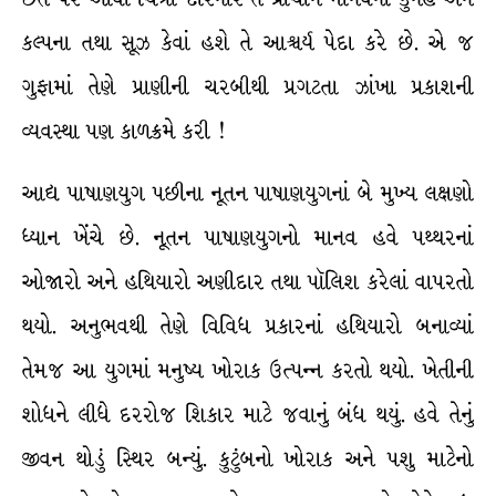
કલ્પના તથા સૂઝ કેવાં હશે તે આશ્ચર્ય પેદા કરે છે. એ જ
ગુફામાં તેણે પ્રાણીની ચરબીથી પ્રગટતા ઝાંખા પ્રકાશની
વ્યવસ્થા પણ કાળક્રમે કરી !
આદ્ય પાષાણયુગ પછીના નૂતન પાષાણયુગનાં બે મુખ્ય લક્ષણો
ધ્યાન ખેંચે છે. નૂતન પાષાણયુગનો માનવ હવે પથ્થરનાં
ઓજારો અને હથિયારો અણીદાર તથા પૉલિશ કરેલાં વાપરતો
થયો. અનુભવથી તેણે વિવિધ પ્રકારનાં હથિયારો બનાવ્યાં
તેમજ આ યુગમાં મનુષ્ય ખોરાક ઉત્પન્ન કરતો થયો. ખેતીની
શોધને લીધે દરરોજ શિકાર માટે જવાનું બંધ થયું. હવે તેનું
જીવન થોડું સ્થિર બન્યું. કુટુંબનો ખોરાક અને પશુ માટેનો