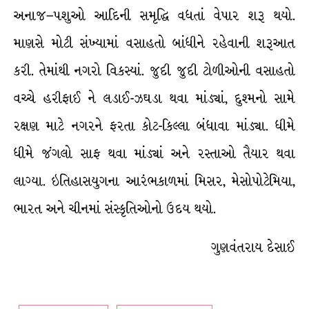
અનાજ–પશુઓ આદિની સમૃદ્ધિ વધતાં વેપાર શરૂ થયો.
માણસે મોટી સંખ્યામાં વસાહતો બાંધીને રહેવાની શરૂઆત
કરી. તેમાંથી નગરો વિકસ્યાં. જુદી જુદી ટોળીઓની વસાહતો
વચ્ચે હરીફાઈ ને લડાઈ-ઝઘડા થવા માંડ્યાં, દુશ્મનો સામે
રક્ષણ માટે નગરને ફરતા કોટ-કિલ્લા બંધાવા માંડ્યા. ધીમે
ધીમે જંગલો સાફ થવા માંડ્યાં અને રસ્તાઓ તૈયાર થવા
લાગ્યા. ઇતિહાસયુગના આરંભકાળમાં મિસર, મેસોપોટેમિયા,
ભારત અને ચીનમાં સંસ્કૃતિઓનો ઉદય થયો.
ગુણવંતરાય દેસાઈ