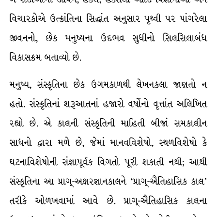
વિચારકોએ ઉત્ક્રાંતિના સિદ્ધાંત અનુસાર પૃથ્વી પર પાંગરેલા
જીવનનો, છેક મનુષ્યના ઉદભવ સુધીનો સિલસિલાબંધ
વિકાસક્રમ બતાવ્યો છે.
મનુષ્ય, સંસ્કૃતિના છેક ઉગમકાળથી લેખનકલા જાણતો ન
હતો. સંસ્કૃતિનાં શરૂઆતનાં હજારો વર્ષોનો વૃત્તાંત અલિખિત
રહ્યો છે. એ કાલની સંસ્કૃતિની માહિતી બીજાં સમકાલીન
સાધનો દ્વારા મળે છે, જેમાં માનવવિશેષો, સ્થળવિશેષો કે
ઘટનાવિશેષોની સંજ્ઞાપૂર્વક વિગતો પૂરી શકાતી નથી; આથી
સંસ્કૃતિના આ પ્રાગ્-અક્ષરજ્ઞાનકાલને ‘પ્રાગ્-ઐતિહાસિક કાલ’
તરીકે ઓળખવામાં આવે છે. પ્રાગ્-ઐતિહાસિક કાલના