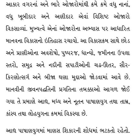
આકાર વગરનાં અને ભારે ઓજારોમાંથી ક્રમે ક્રમે વધુ નાનાં,
વધુ ખૂબીદાર અને અણીદાર એવાં વિશિષ્ટ ઓજારો
વિકસાવ્યાં. મુખ્યત્વે એનાં ઓજારોના અભ્યાસ પર આધારિત
માનવના વિકાસનો ઇતિહાસ રચાયો. આ વિકાસક્રમ સાથે છોડ
અને પ્રાણીઓના અવશેષો, પુષ્પરજ, ધાન્યો, જમીનના ઉપલા
સ્તરો, સમુદ્ર અને નદીની સપાટીઓની ચઢ-ઊતર, સૌર-
કિરણોત્સર્ગ અને બીજા ઘણા મુદ્દાઓ જોડવામાં આવે છે.
માનવીની જીવનપદ્ધતિની પ્રગતિના તબક્કાઓ આગળ જોઈ
ગયા તે પ્રમાણે આદ્ય, મધ્ય અને નૂતન પાષાણયુગ તથા તામ્ર,
કાંસ્ય તથા લોહયુગના ક્રમમાં વિકસ્યા છે.
આદ્ય પાષાણયુગમાં માણસ શિકારની શોધમાં ભટકતો રહેતો.