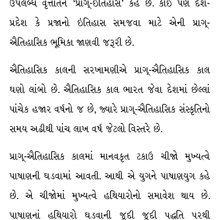
ઉપલબ્ધ વૃત્તાંતને ‘પ્રાગ્-ઇતિહાસ’ કહે છે. કોઈ પણ દેશ-
પ્રદેશ કે પ્રજાનો ઇતિહાસ સમજવા માટે એની પ્રાગ્-
ઐતિહાસિક ભૂમિકા જાણવી જરૂરી છે.
ઐતિહાસિક કાલની સરખામણીએ પ્રાગ્-ઐતિહાસિક કાલ
ઘણો લાંબો છે. ઐતિહાસિક કાલ ભારત જેવા દેશમાં છેલ્લાં
પાંચેક હજાર વર્ષનો જ છે, જ્યારે પ્રાગ્-ઐતિહાસિક સંસ્કૃતિનો
સમય અઢીથી પાંચ લાખ વર્ષ જેટલો વિસ્તરે છે.
પ્રાગ્-ઐતિહાસિક કાલમાં માનવકૃત ટકાઉ ચીજો મુખ્યત્વે
પાષાણની ઘડવામાં આવતી. આથી એ યુગને પાષાણયુગ કહે
છે. એ ચીજોમાં મુખ્યત્વે હથિયારોનો સમાવેશ થાય છે.
પાષાણનાં હથિયારો ઘડવાની જુદી જુદી પદ્ધતિ પરથી