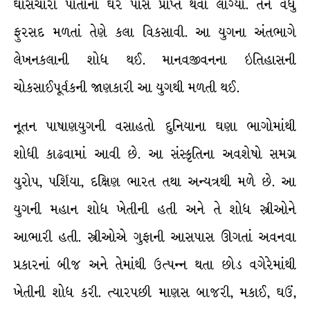
ઘાસચારો પોતાના ઘર પાસે પ્રાપ્ત થવા લાગ્યો. તેને વધુ
ફુરસદ મળતાં તેણે કલા વિકસાવી. આ યુગના અંતભાગે
લેખનકલાની શોધ થઈ. માનવજીવનના ઇતિહાસની
ચોકસાઈપૂર્વકની જાણકારી આ યુગથી મળતી થઈ.
નૂતન પાષાણયુગની વસાહતો દુનિયાના ઘણા ભાગોમાંથી
શોધી કાઢવામાં આવી છે. આ સંસ્કૃતિના અવશેષો સમગ્ર
યુરોપ, પર્શિયા, દક્ષિણ ભારત તથા અન્યત્રથી મળે છે. આ
યુગની મહાન શોધ ખેતીની હતી અને તે શોધ સ્ત્રીઓને
આભારી હતી. સ્ત્રીઓએ ગુફાની આસપાસ ઊગતાં અવનવા
પ્રકારનાં બીજ અને તેમાંથી ઉત્પન્ન થતા છોડ વગેરેમાંથી
ખેતીની શોધ કરી. ત્યારપછી માણસ બાજરી, મકાઈ, ઘઉં,