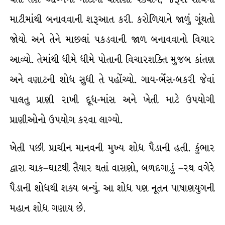
માટીમાંથી બનાવવાની શરૂઆત કરી. કરોળિયાને જાળું ગૂંથતો
જોયો અને તેને માછલાં પકડવાની જાળ બનાવવાનો વિચાર
આવ્યો. તેમાંથી ધીમે ધીમે પોતાની વિચારશક્તિ મુજબ કાંતણ
અને વણાટની શોધ સુધી તે પહોંચ્યો. ગાય-ભેંસ-બકરી જેવાં
પાલતુ પ્રાણી રાખી દૂધ-માંસ અને ખેતી માટે ઉપયોગી
પ્રાણીઓનો ઉપયોગ કરવા લાગ્યો.
ખેતી પછી પ્રાચીન માનવની મુખ્ય શોધ પૈડાની હતી. કુંભાર
દ્વારા ચાક–ઘાટથી તૈયાર થતાં વાસણો, બળદગાડું –રથ વગેરે
પૈડાની શોધથી શક્ય બન્યું. આ શોધ પણ નૂતન પાષાણયુગની
મહાન શોધ ગણાય છે.