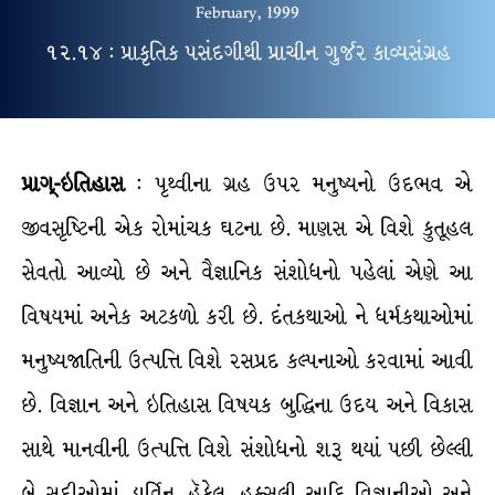
February, 1999
૧૨.૧૪ : પ્રાકૃતિક પસંદગીથી પ્રાચીન ગુર્જર કાવ્યસંગ્રહ
પ્રાગ્-ઇતિહાસ
: પૃથ્વીના ગ્રહ ઉપર મનુષ્યનો ઉદભવ એ
જીવસૃષ્ટિની એક રોમાંચક ઘટના છે. માણસ એ વિશે કુતૂહલ
સેવતો આવ્યો છે અને વૈજ્ઞાનિક સંશોધનો પહેલાં એણે આ
વિષયમાં અનેક અટકળો કરી છે. દંતકથાઓ ને ધર્મકથાઓમાં
મનુષ્યજાતિની ઉત્પત્તિ વિશે રસપ્રદ કલ્પનાઓ કરવામાં આવી
છે. વિજ્ઞાન અને ઇતિહાસ વિષયક બુદ્ધિના ઉદય અને વિકાસ
સાથે માનવીની ઉત્પત્તિ વિશે સંશોધનો શરૂ થયાં પછી છેલ્લી
બે સદીઓમાં ડાર્વિન, હૅકેલ, હક્સલી આદિ વિજ્ઞાનીઓ અને