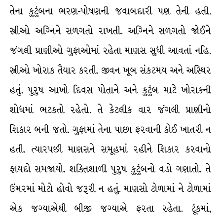
તેના કુટુંબના ભરણ-પોષણની જવાબદારી પણ તેની હતી.
સ્ત્રીઓ અગ્નિને સળગતો રાખતી. અગ્નિને સળગતો જોઈને
જંગલી પ્રાણીઓ ગુફાઓમાં રહેતા માણસ સુધી આવતાં નહિ.
સ્ત્રીઓ ખોરાક તૈયાર કરતી. જીવન ખૂબ સંકટમય અને અસ્થિર
હતું. પુરુષ આખો દિવસ પોતાને અને કુટુંબ માટે ખોરાકની
શોધમાં ભટકતો રહેતો. તે કેટલીક વાર જંગલી પ્રાણીનો
શિકાર બની જતો. ગુફામાં તેના પાછા ફરવાની કોઈ ખાતરી ન
હતી. ત્યારપછી માણસને સમૂહમાં રહીને શિકાર કરવાનો
ફાયદો સમજાયો. શક્તિશાળી પુરુષ કુટુંબનો વડો ગણાતો. તે
ઉંમરમાં મોટો હોવો જરૂરી ન હતું. માણસો ટોળામાં ને ટોળામાં
એક જગ્યાએથી બીજી જગ્યાએ ફરતા રહેતા. ટૂંકમાં,