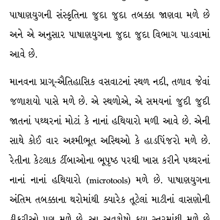
પાષાણયુગની સંસ્કૃતિના જુદા જુદા તબક્કા જાણવા મળે છે
અને એ અનુસાર પાષાણયુગના જુદા જુદા વિભાગ પાડવામાં
આવે છે.
માનવના પ્રાગ્-ઐતિહાસિક વસવાટનાં સ્થળ નદી, તળાવ જેવાં
જળાશયો પાસે મળે છે. એ સ્થળોએ, એ સમયનાં જુદી જુદી
જાતનાં પથ્થરનાં મોટાં કે નાનાં હથિયારો મળી આવે છે. એની
સાથે કોઈ વાર અશ્મીભૂત અસ્થિઓ કે હાડપિંજરો મળે છે.
રેતીના કેટલાક ટીંબાઓના ભૂપૃષ્ઠ પરથી ખાસ કરીને પથ્થરનાં
નાનાં નાનાં હથિયારો (microtools) મળે છે. પાષાણયુગના
અંતિમ તબક્કાના થરોમાંથી ક્યારેક તૂટેલાં માટીનાં વાસણોની
ઠીકરીઓ પણ મળે છે. આ અવશેષો કયા સ્તરમાંથી મળે છે