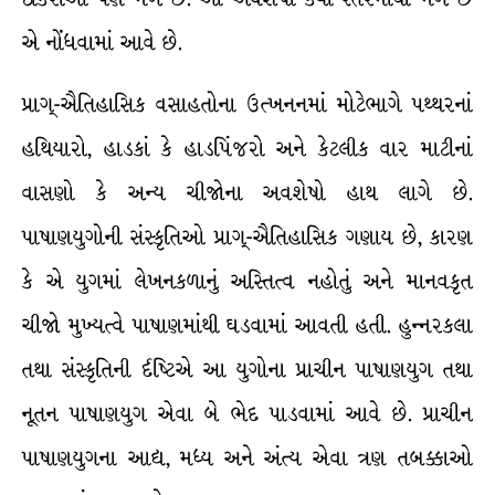
એ નોંધવામાં આવે છે.
પ્રાગ્-ઐતિહાસિક વસાહતોના ઉત્ખનનમાં મોટેભાગે પથ્થરનાં
હથિયારો, હાડકાં કે હાડપિંજરો અને કેટલીક વાર માટીનાં
વાસણો કે અન્ય ચીજોના અવશેષો હાથ લાગે છે.
પાષાણયુગોની સંસ્કૃતિઓ પ્રાગ્-ઐતિહાસિક ગણાય છે, કારણ
કે એ યુગમાં લેખનકળાનું અસ્તિત્વ નહોતું અને માનવકૃત
ચીજો મુખ્યત્વે પાષાણમાંથી ઘડવામાં આવતી હતી. હુન્નરકલા
તથા સંસ્કૃતિની ર્દષ્ટિએ આ યુગોના પ્રાચીન પાષાણયુગ તથા
નૂતન પાષાણયુગ એવા બે ભેદ પાડવામાં આવે છે. પ્રાચીન
પાષાણયુગના આદ્ય, મધ્ય અને અંત્ય એવા ત્રણ તબક્કાઓ