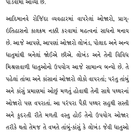
પાડવામાં આવ્યા છે.
આદિમાનવે રોજિંદા વ્યવહારમાં વાપરેલાં ઓજારો, પ્રાગ્-
ઇતિહાસનો કાલક્રમ નક્કી કરવામાં મહત્વનાં સાધનો મનાય
છે. આજે આપણે, આપણાં ઓજારો લોખંડ, પોલાદ અને અન્ય
ધાતુમાંથી બનેલાં જોઈએ છીએ. લોખંડ અને તેની વિવિધ
મિશ્રણવાળી ધાતુઓનો ઉપયોગ આજે સામાન્ય બન્યો છે. તે
પહેલાં તાંબા અને કાંસાનાં ઓજારો લોકો વાપરતાં; પરંતુ તાંબું
અને કાંસું પ્રમાણમાં ઓછું મળતું હોવાથી તેની સાથે પથ્થરનાં
ઓજારો પણ વપરાતાં. આ પરંપરા પૈકી પથ્થર સહુથી સસ્તી
અને કુદરતી રીતે મળતી વસ્તુ હોઈ તેનો ઉપયોગ ઓજાર
તરીકે થતો તેમજ તે વખતે તાંબું-કાંસું કે લોખંડ જેવી ધાતુઓ