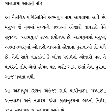
ગાળવામાં આવતી નહિ.
આ નૈસર્ગિક પરિસ્થિતિને અશ્મયુગ નામ આપવામાં આવે છે.
મનુષ્ય જે યુગમાં મુખ્યત્વે પથ્થરનાં ઓજારો વાપરતો તેને
સૂચવવા ‘અશ્મયુગ’ શબ્દ પ્રયોજાય છે. અશ્મયુગમાં મનુષ્ય,
અશ્મ(પથ્થર)નાં ઓજારો વાપરતો હોવાના પુરાવાઓ તો મળે
છે; તેની સાથે લાકડાંનાં કે બીજા પદાર્થનાં ઓજારો પણ તે
વાપરતો હોય એવો સંભવ પણ ખરો; આમ છતાં તેના પુરાવા
આજે મળતા નથી.
આ અશ્મયુગ (સ્ટોન એઇજ) સાથે પ્રાચીનાશ્મ, મધ્યાશ્મ,
અન્ત્યાશ્મ અને નવાશ્મ જેવા કાલાનુક્રમના ભેદનો નિર્દેશ
કરતાં નામ પણ સાંકળવામાં આવે છે.