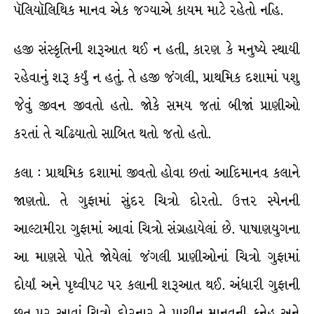
પૅલિયૉલિથિક માનવ એક જગ્યાએ કાયમ માટે રહેતો નહિ.
હજી સંસ્કૃતિની શરૂઆત થઈ ન હતી, કારણ કે મનુષ્યે સ્થાયી
રહેવાનું શરૂ કર્યું ન હતું. તે હજી જંગલી, પ્રાથમિક દશામાં પશુ
જેવું જીવન જીવતો હતો. જોકે સમય જતાં બીજાં પ્રાણીઓ
કરતાં તે ચઢિયાતો સાબિત થતો જતો હતો.
કલા : પ્રાથમિક દશામાં જીવતો હોવા છતાં આદિમાનવ કલાને
જાણતો. તે ગુફામાં સુંદર ચિત્રો દોરતો. ઉત્તર સ્પેનની
આલ્ટામીરા ગુફામાં આવાં ચિત્રો સંગ્રહાયેલાં છે. પાષાણયુગના
આ માણસે પોતે જોયેલાં જંગલી પ્રાણીઓનાં ચિત્રો ગુફામાં
દોર્યાં અને પૃથ્વીપટ પર કલાની શરૂઆત થઈ. અંધારી ગુફાની
છત પર આવાં ચિત્રો દોરનાર તે પ્રાચીન માનવની કુનેહ અને