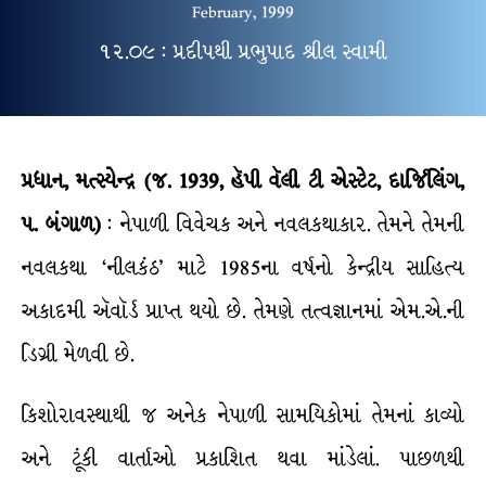
February, 1999
૧૨.૦૯ : પ્રદીપથી પ્રભુપાદ શ્રીલ સ્વામી
પ્રધાન, મત્સ્યેન્દ્ર (જ. 1939, હૅપી વૅલી ટી એસ્ટેટ, દાર્જિલિંગ,
પ. બંગાળ)
: નેપાળી વિવેચક અને નવલકથાકાર. તેમને તેમની
નવલકથા ‘નીલકંઠ’ માટે 1985ના વર્ષનો કેન્દ્રીય સાહિત્ય
અકાદમી ઍવૉર્ડ પ્રાપ્ત થયો છે. તેમણે તત્વજ્ઞાનમાં એમ.એ.ની
ડિગ્રી મેળવી છે.
કિશોરાવસ્થાથી જ અનેક નેપાળી સામયિકોમાં તેમનાં કાવ્યો
અને ટૂંકી વાર્તાઓ પ્રકાશિત થવા માંડેલાં. પાછળથી