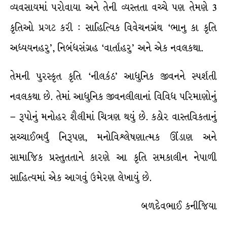
વ્યવસાયમાં પરોવાયા અને તેની વ્યસ્તતા વચ્ચે પણ તેમણે 3
કૃતિઓ પ્રગટ કરી : સાહિત્યિક વિવેચનગ્રંથ ‘ભાનુ કા કૃતિ
અધ્યયનહરુ’, નિબંધસંગ્રહ ‘વાર્તાહરુ’ અને એક નવલકથા.
તેમની પુરસ્કૃત કૃતિ ‘નીલકંઠ’ આધુનિક જીવનને સ્પર્શતી
નવલકથા છે. તેમાં આધુનિક જીવનલીલાનાં વિવિધ પરિમાણોનું
– રૂપોનું મનોહર શૈલીમાં ચિત્રણ થયું છે. કઠોર વાસ્તવિકતાનું
સચ્ચાઈભર્યું નિરૂપણ, મનોવિશ્લેષણાત્મક ઊંડાણ અને
સામાજિક પ્રસ્તુતતાને કારણે આ કૃતિ સમકાલીન નેપાળી
સાહિત્યમાં એક આગવું ઉમેરણ લેખાયું છે.
બળદેવભાઈ કનીજિયા