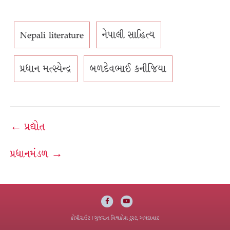
Nepali literature
નેપાલી સાહિત્ય
પ્રધાન મત્સ્યેન્દ્ર
બળદેવભાઈ કનીજિયા
Post
← પ્રદ્યોત
navigation
પ્રધાનમંડળ →
Facebook
Youtube
કોપીરાઈટ
| ગુજરાત વિશ્વકોશ ટ્રસ્ટ, અમદાવાદ