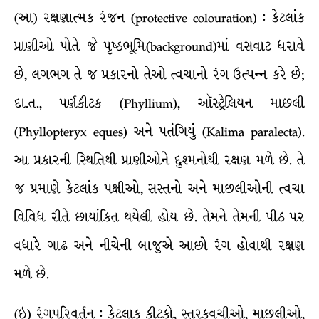
(આ) રક્ષણાત્મક રંજન (protective colouration) : કેટલાંક
પ્રાણીઓ પોતે જે પૃષ્ઠભૂમિ(background)માં વસવાટ ધરાવે
છે, લગભગ તે જ પ્રકારનો તેઓ ત્વચાનો રંગ ઉત્પન્ન કરે છે;
દા.ત., પર્ણકીટક (Phyllium), ઑસ્ટ્રેલિયન માછલી
(Phyllopteryx eques) અને પતંગિયું (Kalima paralecta).
આ પ્રકારની સ્થિતિથી પ્રાણીઓને દુશ્મનોથી રક્ષણ મળે છે. તે
જ પ્રમાણે કેટલાંક પક્ષીઓ, સસ્તનો અને માછલીઓની ત્વચા
વિવિધ રીતે છાયાંકિત થયેલી હોય છે. તેમને તેમની પીઠ પર
વધારે ગાઢ અને નીચેની બાજુએ આછો રંગ હોવાથી રક્ષણ
મળે છે.
(ઇ) રંગપરિવર્તન : કેટલાક કીટકો, સ્તરકવચીઓ, માછલીઓ,