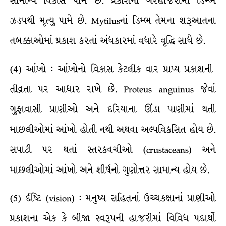
સામાન્ય વિકાસ પામે છે. પ્રકાશની ગેરહાજરીમાં ડિમ્ભ
ઝડપથી મૃત્યુ પામે છે. Mytilusનાં ડિમ્ભ તેમના શરૂઆતના
તબક્કાઓમાં પ્રકાશ કરતાં અંધકારમાં વધારે વૃદ્ધિ સાધે છે.
(4) આંખો : આંખોનો વિકાસ કેટલીક વાર પ્રાપ્ય પ્રકાશની
તીવ્રતા પર આધાર રાખે છે. Proteus anguinus જેવાં
ગુફાવાસી પ્રાણીઓ અને દરિયાના ઊંડા પાણીમાં થતી
માછલીઓમાં આંખો હોતી નથી અથવા અલ્પવિકસિત હોય છે.
સપાટી પર થતાં સ્તરકવચીઓ (crustaceans) અને
માછલીઓમાં આંખો અને શીર્ષનો ગુણોત્તર સામાન્ય હોય છે.
(5) ર્દષ્ટિ (vision) : મનુષ્ય સહિતનાં ઉચ્ચકક્ષાનાં પ્રાણીઓ
પ્રકાશના એક કે બીજા સ્વરૂપની હાજરીમાં વિવિધ પદાર્થો