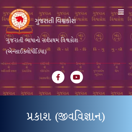
Me
ગુજરાતી ભાષાનો સર્વપ્રથમ વિશ્વકોશ
(એન્સાઈક્લોપીડિયા)
Facebook
Youtube
પ્રકાશ (જીવવિજ્ઞાન)