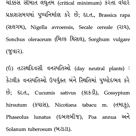
ચોક્કસ સીમાંત લઘુતમ (critical minimum) કરતાં વધારે
પ્રકાશસમયમાં પુષ્પનિર્માણ કરે છે; દા.ત., Brassica rapa
(સલગમ), Nigella avroensis, Secale cereale (રાય),
Sonchus oleraceum (મિલ્ક થિસલ), Sorghum vulgare
(જુવાર).
(ઇ) તટસ્થદિવસી વનસ્પતિઓ (day neutral plants) :
કેટલીક વનસ્પતિઓ ઉપર્યુક્ત બંને સ્થિતિમાં પુષ્પોદભવ કરે
છે; દા.ત., Cucumis sativus (કાકડી), Gossypium
hirsutum (કપાસ), Nicotiana tabacu m. (તમાકુ),
Phaseolus lunatus (દબલબીજ), Poa annua અને
Solanum tuberosum (બટાટા).