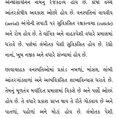
ઍન્થોસાયનિન નામનું રંજકદ્રવ્ય હોય છે. કોષો વચ્ચે
આંતરકોષીય અવકાશ ઓછો હોય છે. વનસ્પતિનાં વાયવીય
(aerial) અંગોની સપાટી પર સુવિકસિત રક્ષકત્વચા (cuticle)
અને રોમ હોય છે. તે યાંત્રિક અને વાહકપેશી વધારે પ્રમાણમાં
ધરાવે છે. પર્ણમાં લંબોતક પેશી સુવિકસિત હોય છે. રંધ્રો
નાનાં, ખૂબ નજીક અને વધારે સંખ્યામાં હોય છે.
છાયાચાહક વનસ્પતિઓમાં પ્રકાંડ નબળાં, માંસલ, લાંબી
આંતરગાંઠવાળાં અને અલ્પવિકસિત શાખાવિન્યાસ ધરાવે છે.
તેમનું મૂળતંત્ર મર્યાદિત પ્રમાણમાં વિકસે છે અને પર્ણો ઓછાં
હોય છે. તે વધારે પ્રકાશ પ્રાપ્ત થાય તે રીતે ગોઠવાય છે અને
પાતળાં, પહોળાં અને મોટાં હોય છે. લંબોતક પેશી