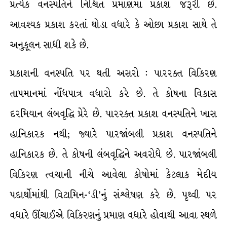
પ્રત્યેક વનસ્પતિને નિશ્ચિત પ્રમાણમાં પ્રકાશ જરૂરી છે.
આવશ્યક પ્રકાશ કરતાં થોડા વધારે કે ઓછા પ્રકાશ સાથે તે
અનુકૂલન સાધી શકે છે.
પ્રકાશની વનસ્પતિ પર થતી અસરો : પારરક્ત વિકિરણ
તાપમાનમાં નોંધપાત્ર વધારો કરે છે. તે કોષના વિકાસ
દરમિયાન લંબવૃદ્ધિ પ્રેરે છે. પારરક્ત પ્રકાશ વનસ્પતિને ખાસ
હાનિકારક નથી; જ્યારે પારજાંબલી પ્રકાશ વનસ્પતિને
હાનિકારક છે. તે કોષની લંબવૃદ્ધિને અવરોધે છે. પારજાંબલી
વિકિરણ ત્વચાની નીચે આવેલા કોષોમાં કેટલાક મેદીય
પદાર્થોમાંથી વિટામિન-‘ડી’નું સંશ્લેષણ કરે છે. પૃથ્વી પર
વધારે ઊંચાઈએ વિકિરણનું પ્રમાણ વધારે હોવાથી આવા સ્થળે