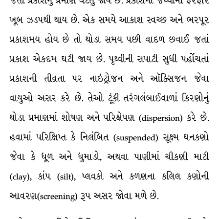
જતાં પ્રકાશનું પ્રમાણ ઘટતું જાય છે. પ્રકાશના જથ્થામાં ફેરફાર
ખૂબ ઝડપથી થાય છે. એક સમયે આકાશ સ્વચ્છ અને ભરપૂર
પ્રકાશમય હોય છે તો થોડા સમય પછી વાદળ છવાઈ જતાં
પ્રકાશ એકદમ ઘટી જાય છે. પૃથ્વીની સપાટી સુધી પહોંચતાં
પ્રકાશની તીવ્રતા પર નાઇટ્રોજન અને ઑક્સિજન જેવા
વાયુઓ અસર કરે છે. તેઓ ટૂંકી તરંગલંબાઈવાળાં કિરણોનું
થોડા પ્રમાણમાં શોષણ અને પરિક્ષેપણ (dispersion) કરે છે.
હવામાં પરિક્ષિપ્ત કે નિલંબિત (suspended) સૂક્ષ્મ ઘનકણો
જેવા કે ધૂળ અને ધુમાડો, અથવા પાણીમાં ચીકણી માટી
(clay), કાંપ (silt), પ્લવકો અને કળણના કલિલ કણોની
આવરણ(screening) રૂપ અસર જોવા મળે છે.