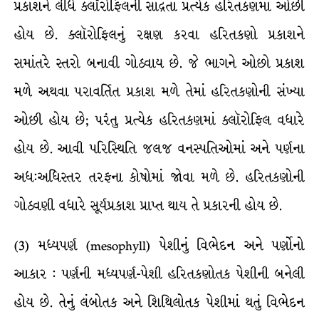
પ્રકાશને લીધે ક્લૉરોફિલની સાંદ્રતા પ્રત્યેક હરિતકણમાં ઓછી
હોય છે. ક્લૉરોફિલનું રક્ષણ કરવા હરિતકણો પ્રકાશને
સમાંતરે સ્તરો બનાવી ગોઠવાય છે. જે ભાગને ઓછો પ્રકાશ
મળે અથવા પરાવર્તિત પ્રકાશ મળે તેમાં હરિતકણોની સંખ્યા
ઓછી હોય છે; પરંતુ પ્રત્યેક હરિતકણમાં ક્લૉરોફિલ વધારે
હોય છે. આવી પરિસ્થિતિ જલજ વનસ્પતિઓમાં અને પર્ણના
અધ:અધિસ્તર તરફના કોષોમાં જોવા મળે છે. હરિતકણોની
ગોઠવણી વધારે સૂર્યપ્રકાશ પ્રાપ્ત થાય તે પ્રકારની હોય છે.
(3) મધ્યપર્ણ (mesophyll) પેશીનું વિભેદન અને પર્ણોનો
આકાર : પર્ણની મધ્યપર્ણ-પેશી હરિતકણોતક પેશીની બનેલી
હોય છે. તેનું લંબોતક અને શિથિલોતક પેશીમાં થતું વિભેદન