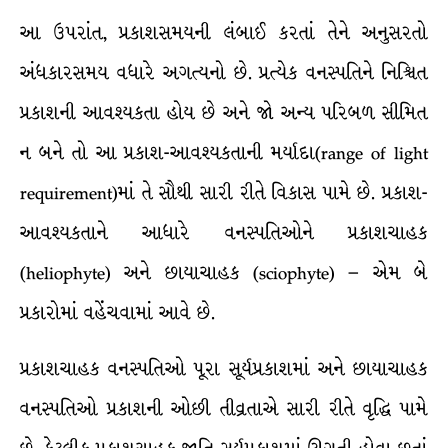
આ ઉપરાંત, પ્રકાશસમયની લંબાઈ કરતાં તેને અનુસરતો
અંધકારસમય વધારે અગત્યનો છે. પ્રત્યેક વનસ્પતિને નિશ્ચિત
પ્રકાશની આવશ્યકતા હોય છે અને જો અન્ય પરિબળ સીમિત
ન બને તો આ પ્રકાશ-આવશ્યકતાની મર્યાદા(range of light
requirement)માં તે સૌથી સારી રીતે વિકાસ પામે છે. પ્રકાશ-
આવશ્યકતાને આધારે વનસ્પતિઓને પ્રકાશચાહક
(heliophyte) અને છાયાચાહક (sciophyte) – એમ બે
પ્રકારોમાં વહેંચવામાં આવે છે.
પ્રકાશચાહક વનસ્પતિઓ પૂરા સૂર્યપ્રકાશમાં અને છાયાચાહક
વનસ્પતિઓ પ્રકાશની ઓછી તીવ્રતાએ સારી રીતે વૃદ્ધિ પામે