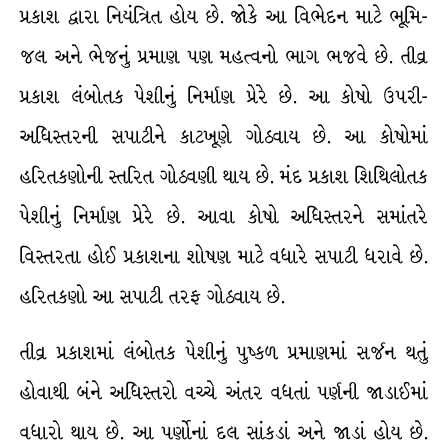
પ્રકાશ દ્વારા નિયંત્રિત હોય છે. જોકે આ વિભેદન માટે ભૂમિ-
જલ અને ભેજનું પ્રમાણ પણ મહત્વનો ભાગ ભજવે છે. તીવ્ર
પ્રકાશ લંબોતક પેશીનું નિર્માણ પ્રેરે છે. આ કોષો ઉપરી-
અધિસ્તરની સપાટીને કાટખૂણે ગોઠવાય છે. આ કોષોમાં
હરિતકણોની સ્તરિત ગોઠવણી થાય છે. મંદ પ્રકાશ શિથિલોતક
પેશીનું નિર્માણ પ્રેરે છે. આવા કોષો અધિસ્તરને સમાંતરે
વિસ્તરતા હોઈ પ્રકાશના શોષણ માટે વધારે સપાટી ધરાવે છે.
હરિતકણો આ સપાટી તરફ ગોઠવાય છે.
તીવ્ર પ્રકાશમાં લંબોતક પેશીનું પુષ્કળ પ્રમાણમાં સર્જન થતું
હોવાથી બંને અધિસ્તરો વચ્ચે અંતર વધતાં પર્ણની જાડાઈમાં
વધારો થાય છે. આ પર્ણોનાં દલ સાંકડાં અને જાડાં હોય છે.