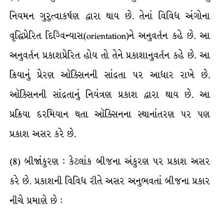
નિયમન ગુરુત્વાકર્ષણ દ્વારા થાય છે. તેનાં વિવિધ અંગોના
વૃદ્ધિપ્રેરિત દિગ્વિન્યાસ(orientation)ને અનુવર્તન કહે છે. આ
અનુવર્તન પ્રકાશપ્રેરિત હોય તો તેને પ્રકાશાનુવર્તન કહે છે. આ
ક્રિયાનું પ્રેરણ ઑક્સિનની સાંદ્રતા પર આધાર રાખે છે.
ઑક્સિનની સાંદ્રતાનું નિયંત્રણ પ્રકાશ દ્વારા થાય છે. આ
પ્રક્રિયા દરમિયાન થતા ઑક્સિનના સ્થાનાંતરણ પર પણ
પ્રકાશ અસર કરે છે.
(8) બીજાંકુરણ : કેટલાંક બીજના અંકુરણ પર પ્રકાશ અસર
કરે છે. પ્રકાશની વિવિધ રીતે અસર અનુભવતાં બીજના પ્રકાર
નીચે પ્રમાણે છે :