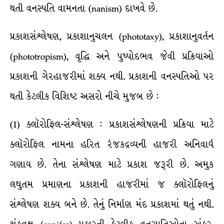
થતી વનસ્પતિ વામનતા (nanism) દાખવે છે.
પ્રકાશસંશ્લેષણ, પ્રકાશાનુચલન (phototaxy), પ્રકાશાનુવર્તન
(phototropism), વૃદ્ધિ અને પુષ્પોદભવ જેવી પ્રક્રિયાઓ
પ્રકાશની ગેરહાજરીમાં શક્ય નથી. પ્રકાશની વનસ્પતિઓ પર
થતી કેટલીક વિશિષ્ટ અસરો નીચે મુજબ છે :
(1) ક્લૉરોફિલ-સંશ્લેષણ : પ્રકાશસંશ્લેષણની પ્રક્રિયા માટે
ક્લૉરોફિલ નામના હરિત રંજકદ્રવ્યની હાજરી અનિવાર્ય
ગણાય છે. તેના સંશ્લેષણ માટે પ્રકાશ જરૂરી છે. અમુક
લઘુતમ પ્રમાણના પ્રકાશની હાજરીમાં જ ક્લૉરોફિલનું
સંશ્લેષણ શક્ય બને છે. તેનું નિર્માણ મંદ પ્રકાશમાં થતું નથી.