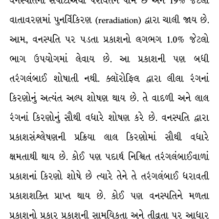
વનસ્પતિની સપાટીએથી પરાવર્તન પામે છે અને 19% જેટલો
વાતાવરણમાં પુનર્વિકિરણ (reradiation) દ્વારા ચાલી જાય છે.
આમ, વનસ્પતિ પર પડતા પ્રકાશનો લગભગ 1.0% જેટલો
ભાગ ઉપયોગમાં લેવાય છે. આ પ્રકાશની પણ બધી
તરંગલંબાઈ શોષાતી નથી. ક્લૉરોફિલ દ્વારા લીલા રંગનાં
કિરણોનું અત્યંત અલ્પ શોષણ થાય છે. તે વાદળી અને લાલ
રંગનાં કિરણોનું સૌથી વધારે શોષણ કરે છે. વનસ્પતિ દ્વારા
પ્રકાશસંશ્લેષણની પ્રક્રિયા લાલ કિરણોમાં સૌથી વધારે
ક્ષમતાથી થાય છે. કોઈ પણ પદાર્થ નિશ્ચિત તરંગલંબાઈવાળાં
પ્રકાશનાં કિરણો શોષે છે ત્યારે તેને તે તરંગલંબાઈ ધરાવતી
પ્રકાશશક્તિ પ્રાપ્ત થાય છે. કોઈ પણ વનસ્પતિને મળતા
પ્રકાશનો પ્રકાર પ્રકાશની સામયિકતા અને તીવ્રતા પર આધાર