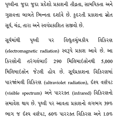
પૃથ્વીના જુદા જુદા પ્રદેશો પ્રકાશની તીવ્રતા, સામયિકતા અને
ગુણવત્તા બાબતે ભિન્નતા દર્શાવે છે. કુદરતી પ્રકાશના સ્રોત
સૂર્ય, ચંદ્ર, તારા અને સ્વયંપ્રકાશિત સજીવો છે.
સૂર્યમાંથી પૃથ્વી પર વિદ્યુતચુંબકીય વિકિરણ
(electromagnetic radiation) સ્વરૂપે પ્રકાશ આવે છે. આ
કિરણોની તરંગલંબાઈ 290 મિલિમાઇક્રૉનથી 5,000
મિલિમાઇક્રૉન જેટલી હોય છે. સૂર્યપ્રકાશના વિકિરણમાં
પારજાંબલી વિકિરણ (ultraviolet radiation), ર્દશ્ય વર્ણપટ
(visible spectrum) અને પારરક્ત (infrared) વિકિરણનો
સમાવેશ થાય છે. પૃથ્વી પર આવતા પ્રકાશનો લગભગ 39%
ભાગ જ ર્દશ્ય વર્ણપટ, 60% પારરક્ત વિકિરણ અને 1.0%