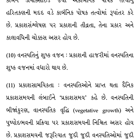
કાર્બન ડાયૉક્સાઇડ જેવાં અકાર્બનિક પોષક તત્વોનું
હરિતકણની મદદ વડે કાર્બનિક પોષક તત્વોમાં રૂપાંતર કરે
છે. પ્રકાશસંશ્લેષણ પર પ્રકાશની તીવ્રતા, તેના પ્રકાર અને
કાલાવધિની ચોક્કસ અસર હોય છે.
(10) વનસ્પતિનું શુષ્ક વજન : પ્રકાશની હાજરીમાં વનસ્પતિના
શુષ્ક વજનમાં વધારો થાય છે.
(11) પ્રકાશસામયિકતા : વનસ્પતિઓને પ્રાપ્ત થતા દૈનિક
પ્રકાશસમયની લંબાઈને ‘પ્રકાશસમય’ કહે છે. વનસ્પતિની
બીજાંકુરણ, વાનસ્પતિક વૃદ્ધિ (vegetative growth) અને
પુષ્પોદભવની પ્રક્રિયા પર પ્રકાશસમયની નિશ્ચિત અસર હોય
છે. પ્રકાશસમયની જરૂરિયાત જુદી જુદી વનસ્પતિઓમાં જુદી