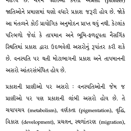
મહત્ત્વ છે. ચરમ જાતિઓ કરતાં અગ્રણી (pioneer)
જાતિઓને પ્રમાણમાં ઘણો વધારે પ્રકાશ જરૂરી હોય છે. જોકે
આ મંતવ્યને કોઈ પ્રાયોગિક અનુમોદન પ્રાપ્ત થયું નથી. કેટલાંક
પરિબળો જેવાં કે તાપમાન અને ભૂમિ-ફળદ્રૂપતા નૈસર્ગિક
સ્થિતિમાં પ્રકાશ દ્વારા ઉદભવેલી અસરોનું રૂપાંતર કરી શકે
છે. વનસ્પતિ પર થતી મોટાભાગની પ્રકાશ અને તાપમાનની
અસરો આંતરસંબંધિત હોય છે.
પ્રકાશની પ્રાણીઓ પર અસરો : વનસ્પતિઓની જેમ જ
પ્રાણીઓ પર પણ પ્રકાશની લાંબી અસરો હોય છે. તે
ચયાપચય (metabolism), વર્ણકતા (pigmentation), વૃદ્ધિ,
વિકાસ (development), પ્રચલન, સ્થળાંતરણ (migration),