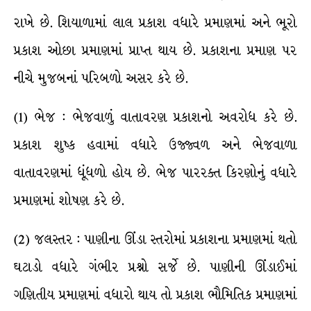
રાખે છે. શિયાળામાં લાલ પ્રકાશ વધારે પ્રમાણમાં અને ભૂરો
પ્રકાશ ઓછા પ્રમાણમાં પ્રાપ્ત થાય છે. પ્રકાશના પ્રમાણ પર
નીચે મુજબનાં પરિબળો અસર કરે છે.
(1) ભેજ : ભેજવાળું વાતાવરણ પ્રકાશનો અવરોધ કરે છે.
પ્રકાશ શુષ્ક હવામાં વધારે ઉજ્જ્વળ અને ભેજવાળા
વાતાવરણમાં ધૂંધળો હોય છે. ભેજ પારરક્ત કિરણોનું વધારે
પ્રમાણમાં શોષણ કરે છે.
(2) જલસ્તર : પાણીના ઊંડા સ્તરોમાં પ્રકાશના પ્રમાણમાં થતો
ઘટાડો વધારે ગંભીર પ્રશ્નો સર્જે છે. પાણીની ઊંડાઈમાં
ગણિતીય પ્રમાણમાં વધારો થાય તો પ્રકાશ ભૌમિતિક પ્રમાણમાં