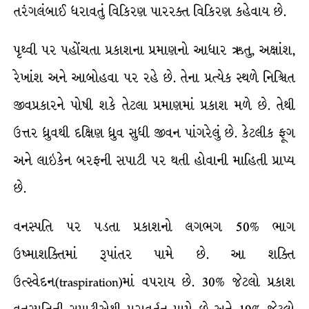
તરંગલંબાઈ ધરાવતું વિકિરણ પારરક્ત વિકિરણ કહેવાય છે.
પૃથ્વી પર પહોંચતા પ્રકાશના પ્રમાણનો આધાર ઋતુ, અક્ષાંશ,
રેખાંશ અને આબોહવા પર રહે છે. તેના પ્રત્યેક સ્થળે નિશ્ચિત
જીવપ્રકારને પોષી શકે તેટલા પ્રમાણમાં પ્રકાશ મળે છે. તેથી
ઉત્તર ધ્રુવથી દક્ષિણ ધ્રુવ સુધી જીવન પાંગરેલું છે. કેટલીક ફૂગ
અને લાઇકેન બરફની સપાટી પર થતી હોવાની માહિતી પ્રાપ્ય
છે.
વનસ્પતિ પર પડતા પ્રકાશનો લગભગ 50% ભાગ
ઉષ્માશક્તિમાં રૂપાંતર પામે છે. આ શક્તિ
ઉત્સ્વેદન(traspiration)માં વપરાય છે. 30% જેટલો પ્રકાશ