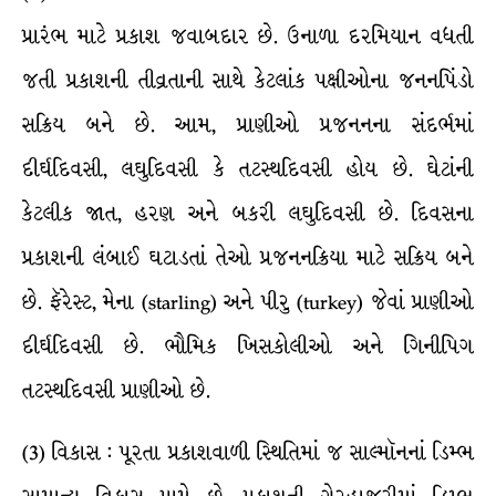
પ્રારંભ માટે પ્રકાશ જવાબદાર છે. ઉનાળા દરમિયાન વધતી
જતી પ્રકાશની તીવ્રતાની સાથે કેટલાંક પક્ષીઓના જનનપિંડો
સક્રિય બને છે. આમ, પ્રાણીઓ પ્રજનનના સંદર્ભમાં
દીર્ઘદિવસી, લઘુદિવસી કે તટસ્થદિવસી હોય છે. ઘેટાંની
કેટલીક જાત, હરણ અને બકરી લઘુદિવસી છે. દિવસના
પ્રકાશની લંબાઈ ઘટાડતાં તેઓ પ્રજનનક્રિયા માટે સક્રિય બને
છે. ફૅરેસ્ટ, મેના (starling) અને પીરુ (turkey) જેવાં પ્રાણીઓ
દીર્ઘદિવસી છે. ભૌમિક ખિસકોલીઓ અને ગિનીપિગ
તટસ્થદિવસી પ્રાણીઓ છે.
(3) વિકાસ : પૂરતા પ્રકાશવાળી સ્થિતિમાં જ સાલ્મૉનનાં ડિમ્ભ