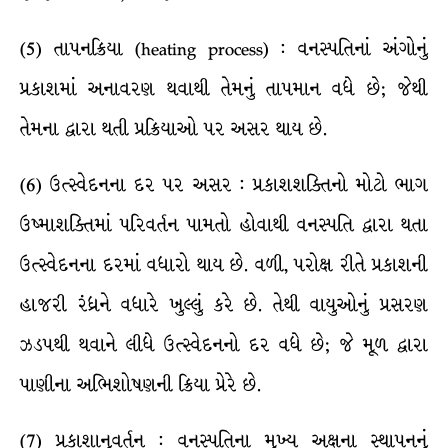
(5) તાપનક્રિયા (heating process) : વનસ્પતિનાં અંગોનું
પ્રકાશમાં અનાવરણ થવાથી તેમનું તાપમાન વધે છે; જેથી
તેમના દ્વારા થતી પ્રક્રિયાઓ પર અસર થાય છે.
(6) ઉત્સ્વેદનના દર પર અસર : પ્રકાશશક્તિનો મોટો ભાગ
ઉષ્માશક્તિમાં પરિવર્તન પામતો હોવાથી વનસ્પતિ દ્વારા થતા
ઉત્સ્વેદનના દરમાં વધારો થાય છે. વળી, પરોક્ષ રીતે પ્રકાશની
હાજરી રંધ્રને વધારે ખુલ્લું કરે છે. તેથી વાયુઓનું પ્રસરણ
ઝડપથી થવાને લીધે ઉત્સ્વેદનનો દર વધે છે; જે મૂળ દ્વારા
પાણીના અભિશોષણની ક્રિયા પ્રેરે છે.
(7) પ્રકાશાનુવર્તન : વનસ્પતિના મુખ્ય અક્ષના સ્થાપનનું