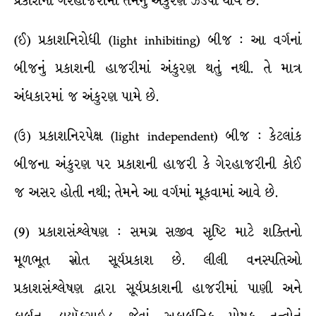
પ્રકાશની ગેરહાજરીમાં તેમનું અંકુરણ ઝડપી થાય છે.
(ઈ) પ્રકાશનિરોધી (light inhibiting) બીજ : આ વર્ગનાં
બીજનું પ્રકાશની હાજરીમાં અંકુરણ થતું નથી. તે માત્ર
અંધકારમાં જ અંકુરણ પામે છે.
(ઉ) પ્રકાશનિરપેક્ષ (light independent) બીજ : કેટલાંક
બીજના અંકુરણ પર પ્રકાશની હાજરી કે ગેરહાજરીની કોઈ
જ અસર હોતી નથી; તેમને આ વર્ગમાં મૂકવામાં આવે છે.
(9) પ્રકાશસંશ્લેષણ : સમગ્ર સજીવ સૃષ્ટિ માટે શક્તિનો
મૂળભૂત સ્રોત સૂર્યપ્રકાશ છે. લીલી વનસ્પતિઓ
પ્રકાશસંશ્લેષણ દ્વારા સૂર્યપ્રકાશની હાજરીમાં પાણી અને