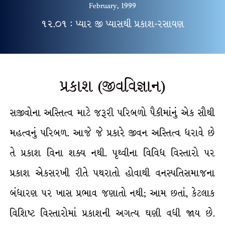
February, 1999
૧૨.૦૧ : પ્યાર જી પ્યાસથી પ્રકાશ-રસાયણ
પ્રકાશ (જીવવિજ્ઞાન)
સજીવોના અસ્તિત્વ માટે જરૂરી પરિબળો પૈકીમાંનું એક સૌથી
મહત્વનું પરિબળ. આજે જે પ્રકારે જીવન અસ્તિત્વ ધરાવે છે
તે પ્રકાશ વિના શક્ય નથી. પૃથ્વીના વિવિધ વિસ્તારો પર
પ્રકાશ એકસરખી રીતે પથરાતો હોવાથી વનસ્પતિસમાજના
બંધારણ પર ખાસ પ્રભાવ જણાતો નથી; આમ છતાં, કેટલાક
વિશિષ્ટ વિસ્તારોમાં પ્રકાશની અગત્ય ઘણી વધી જાય છે.