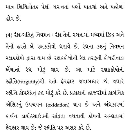
માત્ર શિથિલોતક પેશી ધરાવતાં પર્ણો પાતળાં અને પહોળાં
હોય છે.
(4) રંધ્ર-ગતિનું નિયમન : રંધ્ર તેની રચનામાં મધ્યમાં છિદ્ર અને
તેની ફરતે બે રક્ષકકોષો ધરાવે છે. રંધ્રના કદનું નિયમન
રક્ષકકોષો દ્વારા થાય છે. રક્ષકકોષોની રંધ્ર તરફની કોષદીવાલ
ખેંચાતાં રંધ્ર મોટું થાય છે. આ માટે રક્ષકકોષોની
સ્ફીતિ(turgidity)થી થતો ફેરફાર જવાબદાર છે. વધારે
સ્ફીતિ કોષરંધ્રનું કદ મોટું કરે છે. પ્રકાશની હાજરીમાં કાર્બનિક
ઍસિડનું ઉપચયન (oxidation) થાય છે અને અંધકારમાં
કાર્બન ડાયૉક્સાઇડની સાંદ્રતા વધવાથી કોષની અમ્લતામાં
ફેરફાર થાય છે; જે સ્ફીતિ પર અસર કરે છે.