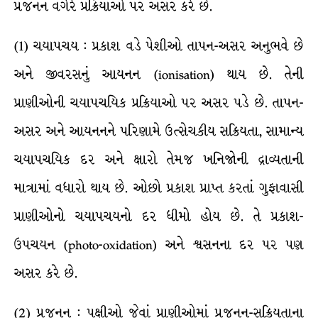
પ્રજનન વગેરે પ્રક્રિયાઓ પર અસર કરે છે.
(1) ચયાપચય : પ્રકાશ વડે પેશીઓ તાપન-અસર અનુભવે છે
અને જીવરસનું આયનન (ionisation) થાય છે. તેની
પ્રાણીઓની ચયાપચયિક પ્રક્રિયાઓ પર અસર પડે છે. તાપન-
અસર અને આયનનને પરિણામે ઉત્સેચકીય સક્રિયતા, સામાન્ય
ચયાપચયિક દર અને ક્ષારો તેમજ ખનિજોની દ્રાવ્યતાની
માત્રામાં વધારો થાય છે. ઓછો પ્રકાશ પ્રાપ્ત કરતાં ગુફાવાસી
પ્રાણીઓનો ચયાપચયનો દર ધીમો હોય છે. તે પ્રકાશ-
ઉપચયન (photo-oxidation) અને શ્વસનના દર પર પણ
અસર કરે છે.
(2) પ્રજનન : પક્ષીઓ જેવાં પ્રાણીઓમાં પ્રજનન-સક્રિયતાના