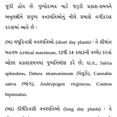
જુદી હોય છે. પુષ્પોદભવ માટે જરૂરી પ્રકાશ-સમયને
અનુલક્ષીને સપુષ્પ વનસ્પતિઓનું નીચે પ્રમાણે વર્ગીકરણ
કરવામાં આવે છે :
(અ) લઘુદિવસી વનસ્પતિઓ (short day plants) : તે સીમાંત
મહત્તમ (critical maximum, 12થી 14 કલાકની વચ્ચે) કરતાં
ઓછા પ્રકાશસમયમાં પુષ્પનિર્માણ કરે છે; દા.ત., Salvia
splendens, Datura stramonimum (ધંતૂરો), Cannabis
sativa (ભાંગ), Andropogon virginicus, Cosmos
bipinnatus.
(આ) દીર્ઘદિવસી વનસ્પતિઓ (long day plants) : તે