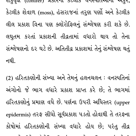
શંકુવૃક્ષ (conifer) પ્રકારની કેટલીક વનસ્પતિઓના અંકુર,
કેટલીક શેવાળ (moss), હંસરાજનાં તરુણ પર્ણો અને કેટલીક
લીલ પ્રકાશ વિના પણ ક્લૉરોફિલનું સંશ્લેષણ કરી શકે છે.
લઘુતમ કરતાં પ્રકાશની તીવ્રતામાં વધારો થાય તો તેના
સંશ્લેષણનો દર ઘટે છે. અતિતીવ્ર પ્રકાશમાં તેનું સંશ્લેષણ થતું
નથી.
(2) હરિતકણોની સંખ્યા અને તેમનું હલનચલન : વનસ્પતિનાં
અંગોનો જે ભાગ વધારે પ્રકાશ પ્રાપ્ત કરે છે; તે ભાગમાં
હરિતકણોનું પ્રમાણ વધે છે. પર્ણના ઉપરી અધિસ્તર (upper
epidermis) તરફ સીધો સૂર્યપ્રકાશ પડતો હોવાથી તે તરફના
કોષોમાં હરિતકણોની સંખ્યા વધારે હોય છે; પરંતુ તીવ્ર