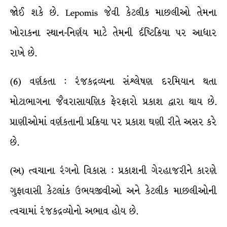
જોઈ શકે છે. Lepomis જેવી કેટલીક માછલીઓ તેમના
ખોરાકના સ્થાન-નિર્ણય માટે તેમની ર્દષ્ટિક્રિયા પર આધાર
રાખે છે.
(6) વર્ણકતા : રંજકદ્રવ્યના સંશ્લેષણ દરમિયાન થતા
મોટાભાગના જૈવરાસાયણિક ફેરફારો પ્રકાશ દ્વારા થાય છે.
પ્રાણીઓમાં વર્ણકતાની પ્રક્રિયા પર પ્રકાશ ઘણી રીતે અસર કરે
છે.
(અ) ત્વચાના રંગનો વિકાસ : પ્રકાશની ગેરહાજરીને કારણે
ગુફાવાસી કેટલાંક ઉભયજીવીઓ અને કેટલીક માછલીઓની
ત્વચામાં રંજકદ્રવ્યોનો અભાવ હોય છે.