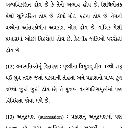
અલ્પવિકસિત હોય છે કે તેનો અભાવ હોય છે. શિથિલોતક
પેશી સુવિકસિત હોય છે. કોષો મોટા કદના હોય છે. તેમની
વચ્ચેના આંતરકોષીય અવકાશ મોટા હોય છે. યાંત્રિક પેશી
પ્રમાણમાં ઓછી વિકસેલી હોય છે. કેટલીક જાતિઓ પરરોહી
હોય છે.
(12) વનસ્પતિઓનું વિતરણ : પૃથ્વીના વિષુવવૃત્તીય પટથી શરૂ
થઈ ધ્રુવ તરફ જતાં પ્રકાશની તીવ્રતા અને પ્રકાશનો પ્રાપ્ય કુલ
જથ્થો જુદાં જુદાં હોય છે; તે મુજબ વનસ્પતિસમૂહોમાં પણ
વિવિધતા જોવા મળે છે.
(13) અનુક્રમણ (succession) : પ્રકાશનું અનુક્રમણમાં પણ