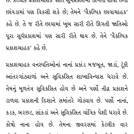
છે. કેટલીક પ્રકાશચાહક જાતિ સૂર્યપ્રકાશમાં ઊગતી હોવા છતાં
છાંયડામાં પણ વિકસી શકે છે; તેમને ‘વૈકલ્પિક છાયાચાહક’
કહે છે. તે જ રીતે છાયામાં ખૂબ સારી રીતે ઊગતી જાતિઓ
પૂરા સૂર્યપ્રકાશમાં પણ સારી રીતે થાય છે. તેને ‘વૈકલ્પિક
પ્રકાશચાહક’ કહે છે.
પ્રકાશચાહક વનસ્પતિઓનાં નાનાં પ્રકાંડ મજબૂત, જાડાં, ટૂંકી
આંતરગાંઠવાળાં અને સુવિકસિત શાખાવિન્યાસ ધરાવે છે.
તેમનું મૂળતંત્ર સુવિકસિત હોય છે અને પર્ણો તીવ્ર પ્રકાશને
ટાળવા પ્રકાશની દિશાને સમાંતરે ગોઠવાય છે. પર્ણો નાનાં,
કડક, બરછટ, સાંકડાં અને સુવિકસિત યાંત્રિક પેશી ધરાવે છે.
કોષો નાના હોય છે. તેમના જીવરસમાં કેટલીક વાર