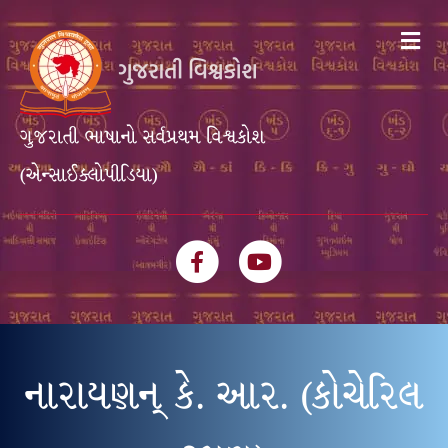
Me
ગુજરાતી ભાષાનો સર્વપ્રથમ વિશ્વકોશ
(એન્સાઈક્લોપીડિયા)
Facebook
Youtube
નારાયણન્ કે. આર. (કોચેરિલ