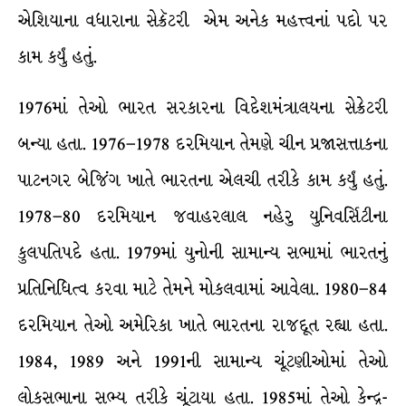
એશિયાના વધારાના સેક્રૅટરી એમ અનેક મહત્ત્વનાં પદો પર
કામ કર્યું હતું.
1976માં તેઓ ભારત સરકારના વિદેશમંત્રાલયના સેક્રેટરી
બન્યા હતા. 1976–1978 દરમિયાન તેમણે ચીન પ્રજાસત્તાકના
પાટનગર બેજિંગ ખાતે ભારતના એલચી તરીકે કામ કર્યું હતું.
1978–80 દરમિયાન જવાહરલાલ નહેરુ યુનિવર્સિટીના
કુલપતિપદે હતા. 1979માં યુનોની સામાન્ય સભામાં ભારતનું
પ્રતિનિધિત્વ કરવા માટે તેમને મોકલવામાં આવેલા. 1980–84
દરમિયાન તેઓ અમેરિકા ખાતે ભારતના રાજદૂત રહ્યા હતા.
1984, 1989 અને 1991ની સામાન્ય ચૂંટણીઓમાં તેઓ
લોકસભાના સભ્ય તરીકે ચૂંટાયા હતા. 1985માં તેઓ કેન્દ્ર-