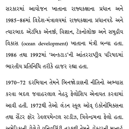
સરકારમાં આયોજન ખાતાના રાજ્યકક્ષાના પ્રધાન અને
1985–86માં વિદેશ-મંત્રાલયમાં રાજ્યકક્ષાના પ્રધાનપદે અને
ત્યારબાદ ઍટમિક ઍનર્જી, વિજ્ઞાન, ટૅકનૉલૉજી અને સમુદ્રીય
વિકાસ (ocean development) ખાતાના મંત્રી બન્યા હતા.
1986 તથા 1992માં ‘અન્કટાડ’ની આંતરરાષ્ટ્રીય પરિષદમાં
ભારતીય પ્રતિનિધિ તરીકે હાજર રહ્યા હતા.
1970–72 દરમિયાન તેમને બિનજોડાણની નીતિનો અભ્યાસ
કરવા બદલ જવાહરલાલ નેહરુ ફેલોશિપ એનાયત કરવામાં
આવી હતી. 1972થી તેઓ લંડન સ્કૂલ ઑવ્ ઇકૉનૉમિક્સના
તથા સેંટર ફૉર ડેવલપમેન્ટલ સ્ટડીઝ, ત્રિવેન્દ્રમના ફેલો હતા.
અમેરિકાની ટોલેડો યુનિવર્સિટી તરફથી તેમને ડૉક્ટરની માનાર્હ