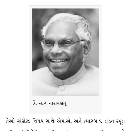
કે. આર. નારાયણન્
તેઓ અંગ્રેજી વિષય સાથે એમ.એ. અને ત્યારબાદ લંડન સ્કૂલ