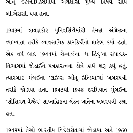
ઑવ્ ઇકૉનૉમિક્સમાંથી અર્થશાસ્ત્ર મુખ્ય વિષય સાથે
બી.એસસી. થયા હતા.
1943માં ત્રાવણકોર યુનિવર્સિટીમાંથી તેમણે અંગ્રેજીના
વ્યાખ્યાતા તરીકે વ્યાવસાયિક કારકિર્દીનો પ્રારંભ કર્યો હતો.
એક વર્ષ બાદ 1944માં ચેન્નાઈના ‘ધ હિંદુ’ના સંપાદક-
વિભાગમાં જોડાઈને પત્રકારત્વના ક્ષેત્રે કાર્ય શરૂ કર્યું હતું.
ત્યારબાદ મુંબઈના ‘ટાઇમ્સ ઑવ્ ઇન્ડિયા’માં ખબરપત્રી
તરીકે જોડાયા હતા. 1945થી 1948 દરમિયાન મુંબઈના
‘સોશિયલ વેલ્ફેર’ સાપ્તાહિકના લંડન ખાતેના ખબરપત્રી રહ્યા
હતા.
1949માં તેઓ ભારતીય વિદેશસેવામાં જોડાયા અને 1960