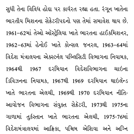
સુધી તેના વિવિધ હોદ્દા પર કાર્યરત રહ્યા હતા. રંગૂન ખાતેના
ભારતીય મિશનના સેક્રેટરીપદનો પણ તેમાં સમાવેશ થાય છે.
1961–62માં તેઓ ઑસ્ટ્રેલિયા ખાતે ભારતના હાઈકમિશનર,
1962–63માં હેનોઈ ખાતે કોન્સલ જનરલ, 1963–64માં
વિદેશ મંત્રાલયના એક્સ્ટર્નલ પબ્લિસિટી વિભાગના નિયામક,
1964થી 1967 દરમિયાન વિદેશવિભાગના ચાઇના
ડિવિઝનના નિયામક, 1967થી 1969 દરમિયાન થાઇલૅન્ડ
ખાતે ભારતના એલચી, 1969થી 1970 દરમિયાન નીતિ-
આયોજન વિભાગના સંયુક્ત સેક્રૅટરી, 1973થી 1975ના
ગાળામાં તુર્કસ્તાન ખાતે ભારતના એલચી, 1975-76માં
વિદેશમંત્રાલયમાં આફ્રિકા, પશ્ચિમ એશિયા અને અગ્નિ