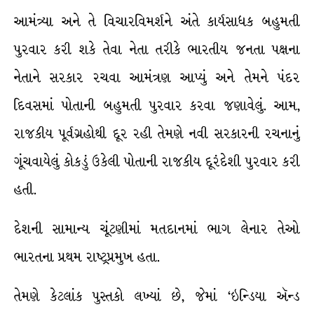
આમંત્ર્યા અને તે વિચારવિમર્શને અંતે કાર્યસાધક બહુમતી
પુરવાર કરી શકે તેવા નેતા તરીકે ભારતીય જનતા પક્ષના
નેતાને સરકાર રચવા આમંત્રણ આપ્યું અને તેમને પંદર
દિવસમાં પોતાની બહુમતી પુરવાર કરવા જણાવેલું. આમ,
રાજકીય પૂર્વગ્રહોથી દૂર રહી તેમણે નવી સરકારની રચનાનું
ગૂંચવાયેલું કોકડું ઉકેલી પોતાની રાજકીય દૂરંદેશી પુરવાર કરી
હતી.
દેશની સામાન્ય ચૂંટણીમાં મતદાનમાં ભાગ લેનાર તેઓ
ભારતના પ્રથમ રાષ્ટ્રપ્રમુખ હતા.
તેમણે કેટલાંક પુસ્તકો લખ્યાં છે, જેમાં ‘ઇન્ડિયા ઍન્ડ