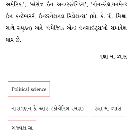
અમેરિકા’, ‘એસેઝ ઇન અન્ડરસ્ટૅન્ડિંગ’, ‘નૉન-એલાયનમેન્ટ
ઇન કન્ટેમ્પરરી ઇન્ટરનેશનલ રિલેશન્સ’ (પ્રો. કે. પી. મિશ્રા
સાથે સંયુક્ત) અને ‘ઇમેજિઝ ઍન્ડ ઇનસાઇટ્સ’નો સમાવેશ
થાય છે.
રક્ષા મ. વ્યાસ
Political science
નારાયણન્ કે. આર. (કોચેરિલ રમણ)
રક્ષા મ. વ્યાસ
રાજ્યશાસ્ત્ર