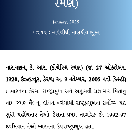
રમણ)
January, 2025
૧૦.૧૨ : નારંગીથી નાસદીય સૂક્ત
નારાયણન્, કે. આર.
(
કોચેરિલ
રમણ
) (
જ
.
27
ઑક્ટોબર
,
1920
,
ઉઝહવ્વુર
,
કેરળ
;
અ
.
9
નવેમ્બર
,
2005
નવી
દિલ્હી
)
:
ભારતના તેરમા રાષ્ટ્રપ્રમુખ અને અનુભવી પ્રશાસક. પિતાનું
નામ રમણ વૈદ્યન્. દલિત વર્ગમાંથી રાષ્ટ્રપ્રમુખના સર્વોચ્ચ પદ
સુધી પહોંચનાર તેઓ દેશના પ્રથમ નાગરિક છે. 1992-97
દરમિયાન તેઓ ભારતના ઉપરાષ્ટ્રપ્રમુખ હતા.