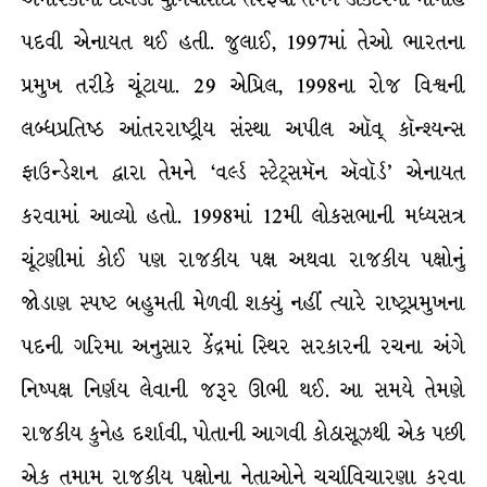
પદવી એનાયત થઈ હતી. જુલાઈ, 1997માં તેઓ ભારતના
પ્રમુખ તરીકે ચૂંટાયા. 29 એપ્રિલ, 1998ના રોજ વિશ્વની
લબ્ધપ્રતિષ્ઠ આંતરરાષ્ટ્રીય સંસ્થા અપીલ ઑવ્ કૉન્શ્યન્સ
ફાઉન્ડેશન દ્વારા તેમને ‘વર્લ્ડ સ્ટેટ્સમૅન ઍવૉર્ડ’ એનાયત
કરવામાં આવ્યો હતો. 1998માં 12મી લોકસભાની મધ્યસત્ર
ચૂંટણીમાં કોઈ પણ રાજકીય પક્ષ અથવા રાજકીય પક્ષોનું
જોડાણ સ્પષ્ટ બહુમતી મેળવી શક્યું નહીં ત્યારે રાષ્ટ્રપ્રમુખના
પદની ગરિમા અનુસાર કેંદ્રમાં સ્થિર સરકારની રચના અંગે
નિષ્પક્ષ નિર્ણય લેવાની જરૂર ઊભી થઈ. આ સમયે તેમણે
રાજકીય કુનેહ દર્શાવી, પોતાની આગવી કોઠાસૂઝથી એક પછી
એક તમામ રાજકીય પક્ષોના નેતાઓને ચર્ચાવિચારણા કરવા