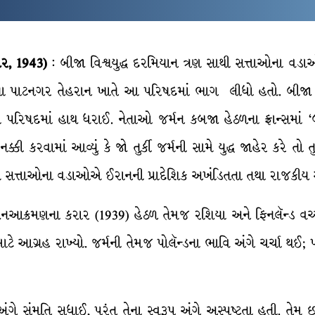
બર, 1943)
: બીજા વિશ્વયુદ્ધ દરમિયાન ત્રણ સાથી સત્તાઓના વડાઓ
ે ઈરાનના પાટનગર તેહરાન ખાતે આ પરિષદમાં ભાગ લીધો હતો. બીજ
રિષદમાં હાથ ધરાઈ. નેતાઓ જર્મન કબજા હેઠળના ફ્રાન્સમાં ‘
કરવામાં આવ્યું કે જો તુર્કી જર્મની સામે યુદ્ધ જાહેર કરે તો 
્રણ સત્તાઓના વડાઓએ ઈરાનની પ્રાદેશિક અખંડિતતા તથા રાજકીય સ્વતં
િનઆક્રમણના કરાર (1939) હેઠળ તેમજ રશિયા અને ફિનલૅન્ડ વચ્ચ
માટે આગ્રહ રાખ્યો. જર્મની તેમજ પોલૅન્ડના ભાવિ અંગે ચર્ચા થઈ; 
ા અંગે સંમતિ સધાઈ, પરંતુ તેના સ્વરૂપ અંગે અસ્પષ્ટતા હતી. તેમ 