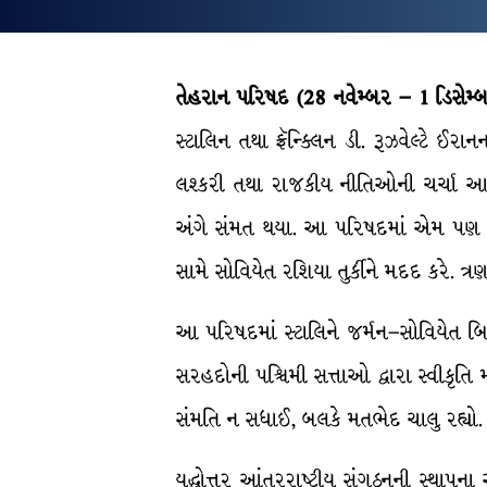
તેહરાન પરિષદ (28 નવેમ્બર – 1 ડિસેમ્
સ્ટાલિન તથા ફ્રૅન્ક્લિન ડી. રૂઝવેલ્ટ
લશ્કરી તથા રાજકીય નીતિઓની ચર્ચા આ પ
અંગે સંમત થયા. આ પરિષદમાં એમ પણ નક્કી 
સામે સોવિયેત રશિયા તુર્કીને મદદ કરે. ત
આ પરિષદમાં સ્ટાલિને જર્મન–સોવિયેત બ
સરહદોની પશ્ચિમી સત્તાઓ દ્વારા સ્વીકૃતિ 
સંમતિ ન સધાઈ, બલકે મતભેદ ચાલુ રહ્યો.
યુદ્ધોત્તર આંતરરાષ્ટ્રીય સંગઠનની સ્થાપન