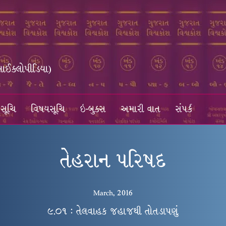
સાઈક્લોપીડિયા)
સૂચિ
વિષયસૂચિ
ઇ-બુક્સ
અમારી વાત
સંપર્ક
તેહરાન પરિષદ
March, 2016
૯.૦૧ : તેલવાહક જહાજથી તોતડાપણું