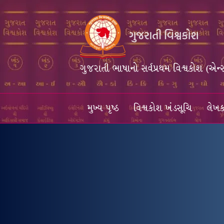
ગુજરાતી ભાષાનો સર્વપ્રથમ વિશ્વકોશ (એન્
મુખ્ય પૃષ્ઠ
વિશ્વકોશ ખંડસૂચિ
લેખક