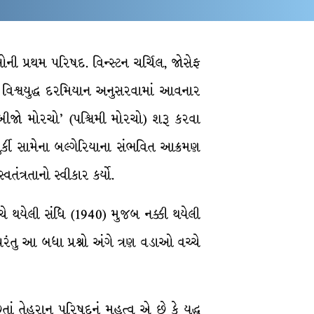
ની પ્રથમ પરિષદ. વિન્સ્ટન ચર્ચિલ, જોસેફ
ા વિશ્વયુદ્ધ દરમિયાન અનુસરવામાં આવનાર
બીજો મોરચો’ (પશ્ચિમી મોરચો) શરૂ કરવા
તુર્કી સામેના બલ્ગેરિયાના સંભવિત આક્રમણ
ત્રતાનો સ્વીકાર કર્યો.
ે થયેલી સંધિ (1940) મુજબ નક્કી થયેલી
પરંતુ આ બધા પ્રશ્નો અંગે ત્રણ વડાઓ વચ્ચે
છતાં તેહરાન પરિષદનું મહત્વ એ છે કે યુદ્ધ