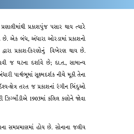
્રણાલીમાંથી પ્રકાશપુંજ પસાર થાય ત્યારે
કહે છે. એક બંધ, અંધારા ઓરડામાં પ્રકાશનો
વારા પ્રકાશ-કિરણોનું વિખેરણ થાય છે.
વી જ ઘટના દર્શાવે છે; દા.ત., સામાન્ય
 પાર્શ્વભૂમાં સૂક્ષ્મદર્શક નીચે મૂકી તેના
શ્ય-ક્ષેત્ર તરત જ પ્રકાશનાં રંગીન બિંદુઓ
રી ઝિગ્મૉંડીએ 1903માં કલિલ કણોને જોવા
રાના સમપ્રમાણમાં હોય છે. સોનાના જલીય