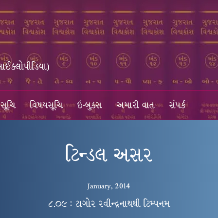
સાઈક્લોપીડિયા)
સૂચિ
વિષયસૂચિ
ઇ-બુક્સ
અમારી વાત
સંપર્ક
ટિન્ડલ અસર
January, 2014
૮.૦૯ : ટાગોર રવીન્દ્રનાથથી ટિમ્પનમ