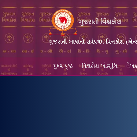
ગુજરાતી ભાષાનો સર્વપ્રથમ વિશ્વકોશ (એન્
મુખ્ય પૃષ્ઠ
વિશ્વકોશ ખંડસૂચિ
લેખક