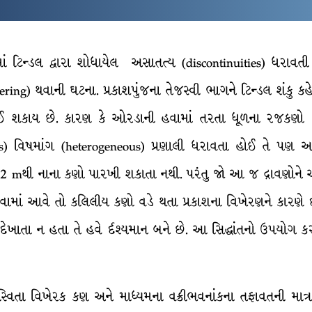
ં ટિન્ડલ દ્વારા શોધાયેલ અસાતત્ય (discontinuities) ધરાવતી પ
attering) થવાની ઘટના. પ્રકાશપુંજના તેજસ્વી ભાગને ટિન્ડલ શંકુ 
જોઈ શકાય છે. કારણ કે ઓરડાની હવામાં તરતા ધૂળના રજકણો દ્
ids) વિષમાંગ (heterogeneous) પ્રણાલી ધરાવતા હોઈ તે પણ આ
0.2 mથી નાના કણો પારખી શકાતા નથી. પરંતુ જો આ જ દ્રાવણોને અંધારી
ેંકવામાં આવે તો કલિલીય કણો વડે થતા પ્રકાશના વિખેરણને કારણે ર્દ
ેખાતા ન હતા તે હવે ર્દશ્યમાન બને છે. આ સિદ્ધાંતનો ઉપયોગ ક
જસ્વિતા વિખેરક કણ અને માધ્યમના વક્રીભવનાંકના તફાવતની માત્