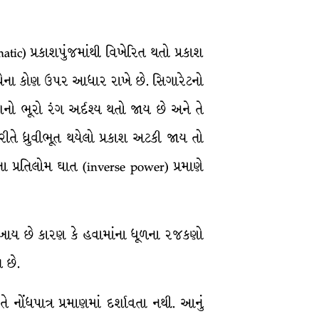
ic) પ્રકાશપુંજમાંથી વિખેરિત થતો પ્રકાશ
ચ્ચેના કોણ ઉપર આધાર રાખે છે. સિગારેટનો
નો ભૂરો રંગ અર્દશ્ય થતો જાય છે અને તે
રીતે ધ્રુવીભૂત થયેલો પ્રકાશ અટકી જાય તો
ા પ્રતિલોમ ઘાત (inverse power) પ્રમાણે
ેખાય છે કારણ કે હવામાંના ધૂળના રજકણો
 છે.
નોંધપાત્ર પ્રમાણમાં દર્શાવતા નથી. આનું