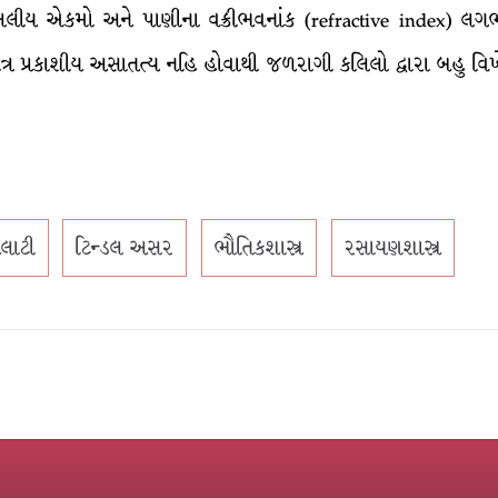
ીય એકમો અને પાણીના વક્રીભવનાંક (refractive index) લગ
્ર પ્રકાશીય અસાતત્ય નહિ હોવાથી જળરાગી કલિલો દ્વારા બહુ વિખ
તલાટી
ટિન્ડલ અસર
ભૌતિકશાસ્ત્ર
રસાયણશાસ્ત્ર