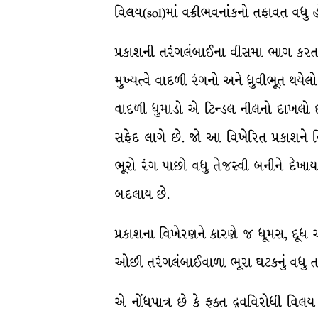
વિલય(sol)માં વક્રીભવનાંકનો તફાવત વધુ હો
પ્રકાશની તરંગલંબાઈના વીસમા ભાગ કરતાં 
મુખ્યત્વે વાદળી રંગનો અને ધ્રુવીભૂત થ
વાદળી ધુમાડો એ ટિન્ડલ નીલનો દાખલો છે
સફેદ લાગે છે. જો આ વિખેરિત પ્રકાશને નિ
ભૂરો રંગ પાછો વધુ તેજસ્વી બનીને દેખાય
બદલાય છે.
પ્રકાશના વિખેરણને કારણે જ ધૂમસ, દૂધ
ઓછી તરંગલંબાઈવાળા ભૂરા ઘટકનું વધુ તરં
એ નોંધપાત્ર છે કે ફક્ત દ્રવવિરોધી વિલ