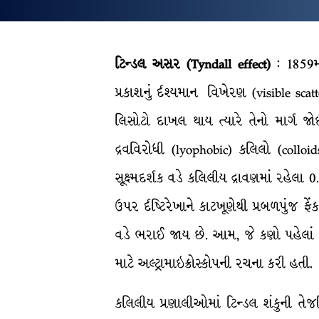
ટિન્ડલ અસર (Tyndall effect)
: 1859મા
પ્રકાશનું ર્દશ્યમાન વિખેરણ (visible sc
લિસોટો દાખલ થાય ત્યારે તેનો માર્ગ 
દ્રવવિરોધી (lyophobic) કલિલો (collo
સૂક્ષ્મદર્શક વડે કલિલીય દ્રાવણમાં રહેલા 
ઉપર ર્દષ્ટિરેખાને કાટખૂણેથી પ્રબળપુંજ ફ
વડે ભરાઈ જાય છે. આમ, જે કણો પહેલાં દ
માટે અલ્ટ્રામાઇક્રોસ્કોપની રચના કરી હતી.
કલિલીય પ્રણાલીઓમાં ટિન્ડલ શંકુની તે