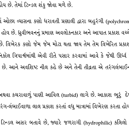
ય છે. તેમાં ટિન્ડલ શંકુ જોવા મળે છે.
ઓછા વ્યાસના કણો ધરાવતી પ્રણાલી દ્વારા બહુરંગી (polychromat
યેલો હોય છે. ધ્રુવીભવનનું પ્રમાણ અવલોકનકાર અને આપાત પ્રકાશ વ
. વિખેરક કણો જેમ જેમ મોટા થતા જાય તેમ તેમ વિખેરિત પ્રકાશ
કૉલ ત્રિપાર્શ્વમાંથી એવી રીતે પસાર કરવામાં આવે કે જેથી ઊર્ધ્વ 
 છે. આને અવશિષ્ટ નીલ કહે છે અને તેની તીવ્રતા એ તરંગલંબાઈન
 અથવા કચરાવાળું પાણી આવિલ (turbid) લાગે છે. આકાશ ભૂરું દ
ગ-લંબાઈવાળા લાલ પ્રકાશ કરતાં વધુ માત્રામાં વિખેરણ કરતા હોય
ય ટિન્ડલ અસર બતાવે છે, જ્યારે જળરાગી (hydrophilic) કલિલો તે 