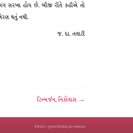
ભગ સરખા હોય છે. બીજી રીતે કહીએ તો
ેરણ થતું નથી.
જ. દા. તલાટી
ટિન્બર્જન, નિકોલાસ →
કોપીરાઈટ
| ગુજરાત વિશ્વકોશ ટ્રસ્ટ, અમદાવાદ