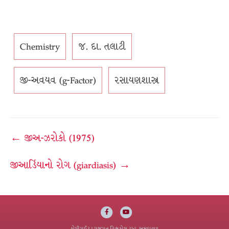
Chemistry
જ. દા. તલાટી
જી-અવયવ (g-Factor)
રસાયણશાસ્ત્ર
Post
← જીઅ-ઝરોકો (1975)
navigation
જીઆર્ડિયાનો રોગ (giardiasis) →
Facebook
Youtube
કોપીરાઈટ
| ગુજરાત વિશ્વકોશ ટ્રસ્ટ, અમદાવાદ