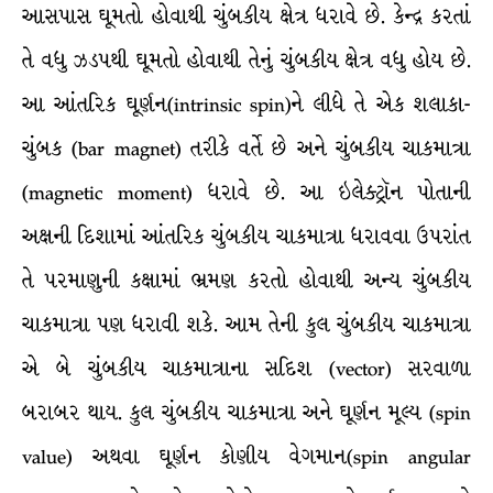
આસપાસ ઘૂમતો હોવાથી ચુંબકીય ક્ષેત્ર ધરાવે છે. કેન્દ્ર કરતાં
તે વધુ ઝડપથી ઘૂમતો હોવાથી તેનું ચુંબકીય ક્ષેત્ર વધુ હોય છે.
આ આંતરિક ઘૂર્ણન(intrinsic spin)ને લીધે તે એક શલાકા-
ચુંબક (bar magnet) તરીકે વર્તે છે અને ચુંબકીય ચાકમાત્રા
(magnetic moment) ધરાવે છે. આ ઇલેક્ટ્રૉન પોતાની
અક્ષની દિશામાં આંતરિક ચુંબકીય ચાકમાત્રા ધરાવવા ઉપરાંત
તે પરમાણુની કક્ષામાં ભ્રમણ કરતો હોવાથી અન્ય ચુંબકીય
ચાકમાત્રા પણ ધરાવી શકે. આમ તેની કુલ ચુંબકીય ચાકમાત્રા
એ બે ચુંબકીય ચાકમાત્રાના સદિશ (vector) સરવાળા
બરાબર થાય. કુલ ચુંબકીય ચાકમાત્રા અને ઘૂર્ણન મૂલ્ય (spin
value) અથવા ઘૂર્ણન કોણીય વેગમાન(spin angular