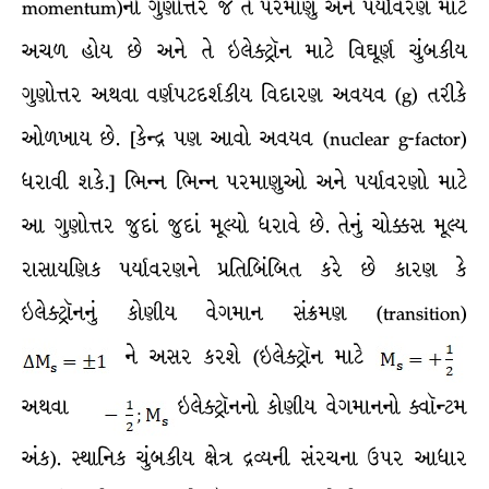
momentum)નો ગુણોત્તર જે તે પરમાણુ અને પર્યાવરણ માટે
અચળ હોય છે અને તે ઇલેક્ટ્રૉન માટે વિઘૂર્ણ ચુંબકીય
ગુણોત્તર અથવા વર્ણપટદર્શકીય વિદારણ અવયવ (g) તરીકે
ઓળખાય છે. [કેન્દ્ર પણ આવો અવયવ (nuclear g-factor)
ધરાવી શકે.] ભિન્ન ભિન્ન પરમાણુઓ અને પર્યાવરણો માટે
આ ગુણોત્તર જુદાં જુદાં મૂલ્યો ધરાવે છે. તેનું ચોક્કસ મૂલ્ય
રાસાયણિક પર્યાવરણને પ્રતિબિંબિત કરે છે કારણ કે
ઇલેક્ટ્રૉનનું કોણીય વેગમાન સંક્રમણ (transition)
ને અસર કરશે (ઇલેક્ટ્રૉન માટે
અથવા
ઇલેક્ટ્રૉનનો કોણીય વેગમાનનો ક્વૉન્ટમ
અંક). સ્થાનિક ચુંબકીય ક્ષેત્ર દ્રવ્યની સંરચના ઉપર આધાર