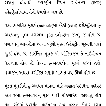
રાખતું હોવાથી ઇલેક્ટ્રૉન સ્પિન રેઝોનન્સ (ESR)
સ્પેક્ટ્રોસ્કોપીમાં તેનો ઉપયોગ થાય છે.
ઘણા કાર્બનિક મૂલકો(radicals)માં એકી (odd) ઇલેક્ટ્રૉનના g-
અવયવનું મૂલ્ય લગભગ મુક્ત ઇલેક્ટ્રૉન જેટલું જ હોય છે,
પણ ધાતુ આયનોનાં આવાં મૂલ્યો મુક્ત ઇલેક્ટ્રૉન મૂલ્યથી ઘણાં
જુદાં હોય છે. કાર્બનિક મૂલક જો ઑક્સિજન કે નાઇટ્રોજન
ધરાવતા હોય તો તેમનાં g-અવયવોનાં મૂલ્યો ઊંચાં હશે.
હેલોજન અથવા પૅરોક્સિ-સમૂહો માટે તે વધુ ઊંચાં હોય છે.
મુક્ત મૂલકોનો g-અવયવ માપવા માટે અજ્ઞાત પદાર્થના વર્ણપટ
અને જેના g-અવયવનું મૂલ્ય ઘણી ચોકસાઈથી જાણીતું હોય
તેવા સંદર્ભ પદાર્થના વર્ણપટના કેન્દ્ર વચ્ચેનું ક્ષેત્ર-અલગન