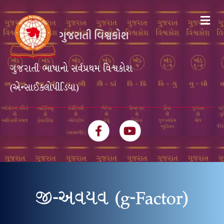
Me
ગુજરાતી ભાષાનો સર્વપ્રથમ વિશ્વકોશ
(એન્સાઈક્લોપીડિયા)
Facebook
Youtube
જી-અવયવ (g-Factor)