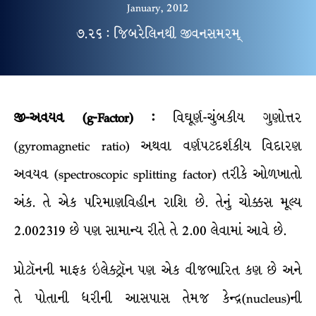
January, 2012
૭.૨૬ : જિબરેલિનથી જીવનસમરમ્
જી-અવયવ (g-Factor) :
વિઘૂર્ણ-ચુંબકીય ગુણોત્તર
(gyromagnetic ratio) અથવા વર્ણપટદર્શકીય વિદારણ
અવયવ (spectroscopic splitting factor) તરીકે ઓળખાતો
અંક. તે એક પરિમાણવિહીન રાશિ છે. તેનું ચોક્કસ મૂલ્ય
2.002319 છે પણ સામાન્ય રીતે તે 2.00 લેવામાં આવે છે.
પ્રોટૉનની માફક ઇલેક્ટ્રૉન પણ એક વીજભારિત કણ છે અને
તે પોતાની ધરીની આસપાસ તેમજ કેન્દ્ર(nucleus)ની