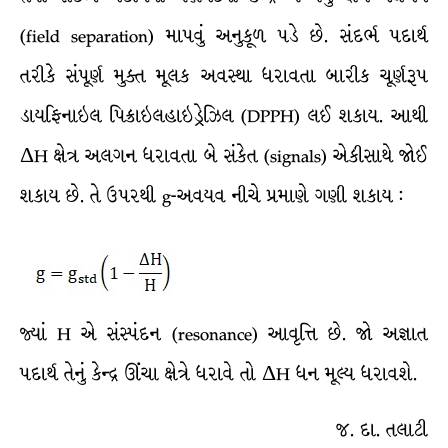
(field separation) માપવું અનુકૂળ પડે છે. સંદર્ભ પદાર્થ
તરીકે સંપૂર્ણ મુક્ત મૂલક અવસ્થા ધરાવતા બારીક ચૂર્ણરૂપ
ડાયફિનાઇલ પિક્રાઇલહાઇડ્રેઝિલ (DPPH) લઈ શકાય. આથી
ΔH ક્ષેત્ર અલગન ધરાવતા બે સંકેત (signals) એકીસાથે જોઈ
શકાય છે. તે ઉપરથી g-અવયવ નીચે પ્રમાણે ગણી શકાય :
જ્યાં H એ સંસ્પંદન (resonance) આવૃત્તિ છે. જો અજ્ઞાત
પદાર્થ તેનું કેન્દ્ર ઊંચા ક્ષેત્રે ધરાવે તો ΔH ધન મૂલ્ય ધરાવશે.
જ. દા. તલાટી