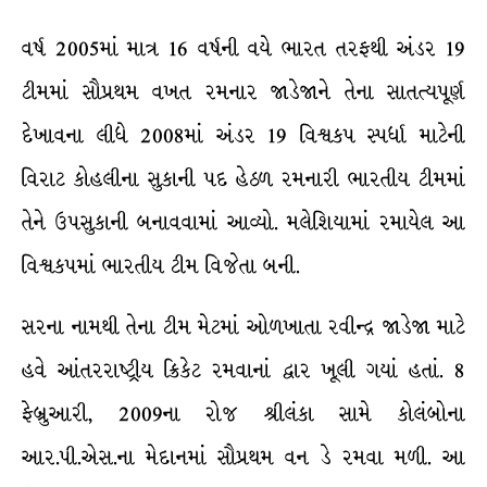
વર્ષ 2005માં માત્ર 16 વર્ષની વયે ભારત તરફથી અંડર 19
ટીમમાં સૌપ્રથમ વખત રમનાર જાડેજાને તેના સાતત્યપૂર્ણ
દેખાવના લીધે 2008માં અંડર 19 વિશ્વકપ સ્પર્ધા માટેની
વિરાટ કોહલીના સુકાની પદ હેઠળ રમનારી ભારતીય ટીમમાં
તેને ઉપસુકાની બનાવવામાં આવ્યો. મલેશિયામાં રમાયેલ આ
વિશ્વકપમાં ભારતીય ટીમ વિજેતા બની.
સરના નામથી તેના ટીમ મેટમાં ઓળખાતા રવીન્દ્ર જાડેજા માટે
હવે આંતરરાષ્ટ્રીય ક્રિકેટ રમવાનાં દ્વાર ખૂલી ગયાં હતાં. 8
ફેબ્રુઆરી, 2009ના રોજ શ્રીલંકા સામે કોલંબોના
આર.પી.એસ.ના મેદાનમાં સૌપ્રથમ વન ડે રમવા મળી. આ