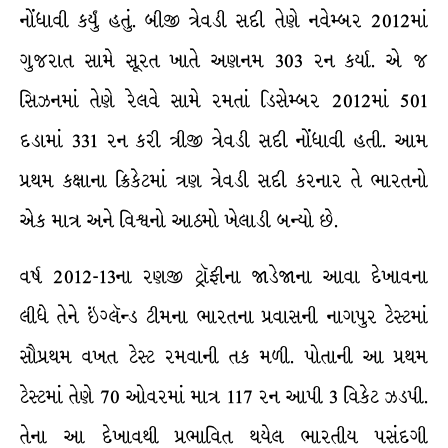
નોંધાવી કર્યું હતું. બીજી ત્રેવડી સદી તેણે નવેમ્બર 2012માં
ગુજરાત સામે સૂરત ખાતે અણનમ 303 રન કર્યા. એ જ
સિઝનમાં તેણે રેલવે સામે રમતાં ડિસેમ્બર 2012માં 501
દડામાં 331 રન કરી ત્રીજી ત્રેવડી સદી નોંધાવી હતી. આમ
પ્રથમ કક્ષાના ક્રિકેટમાં ત્રણ ત્રેવડી સદી કરનાર તે ભારતનો
એક માત્ર અને વિશ્વનો આઠમો ખેલાડી બન્યો છે.
વર્ષ 2012-13ના રણજી ટ્રૉફીના જાડેજાના આવા દેખાવના
લીધે તેને ઇંગ્લૅન્ડ ટીમના ભારતના પ્રવાસની નાગપુર ટેસ્ટમાં
સૌપ્રથમ વખત ટેસ્ટ રમવાની તક મળી. પોતાની આ પ્રથમ
ટેસ્ટમાં તેણે 70 ઓવરમાં માત્ર 117 રન આપી 3 વિકેટ ઝડપી.
તેના આ દેખાવથી પ્રભાવિત થયેલ ભારતીય પસંદગી