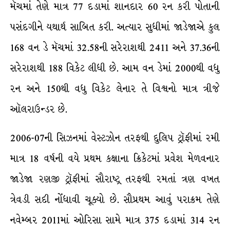
મૅચમાં તેણે માત્ર 77 દડામાં શાનદાર 60 રન કરી પોતાની
પસંદગીને યથાર્થ સાબિત કરી. અત્યાર સુધીમાં જાડેજાએ કુલ
168 વન ડે મૅચમાં 32.58ની સરેરાશથી 2411 અને 37.36ની
સરેરાશથી 188 વિકેટ લીધી છે. આમ વન ડેમાં 2000થી વધુ
રન અને 150થી વધુ વિકેટ લેનાર તે વિશ્વનો માત્ર ત્રીજે
ઑલરાઉન્ડર છે.
2006-07ની સિઝનમાં વેસ્ટઝોન તરફથી દુલિપ ટ્રૉફીમાં રમી
માત્ર 18 વર્ષની વયે પ્રથમ કક્ષાના ક્રિકેટમાં પ્રવેશ મેળવનાર
જાડેજા રણજી ટ્રૉફીમાં સૌરાષ્ટ્ર તરફથી રમતાં ત્રણ વખત
ત્રેવડી સદી નોંધાવી ચૂક્યો છે. સૌપ્રથમ આવું પરાક્રમ તેણે
નવેમ્બર 2011માં ઓરિસા સામે માત્ર 375 દડામાં 314 રન