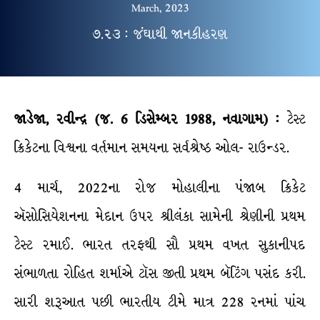
March, 2023
૭.૨૩ : જંઘાથી જાનકીહરણ
જાડેજા, રવીન્દ્ર (જ. 6 ડિસેમ્બર 1988, નવાગામ) :
ટેસ્ટ
ક્રિકેટના વિશ્વના વર્તમાન સમયના સર્વશ્રેષ્ઠ ઓલ- રાઉન્ડર.
4 માર્ચ, 2022ના રોજ મોહાલીના પંજાબ ક્રિકેટ
ઍસોસિયેશનના મેદાન ઉપર શ્રીલંકા સામેની શ્રેણીની પ્રથમ
ટેસ્ટ રમાઈ. ભારત તરફથી સૌ પ્રથમ વખત સુકાનીપદ
સંભાળતા રોહિત શર્માએ ટૉસ જીતી પ્રથમ બૅટિંગ પસંદ કરી.
સારી શરૂઆત પછી ભારતીય ટીમે માત્ર 228 રનમાં પાંચ