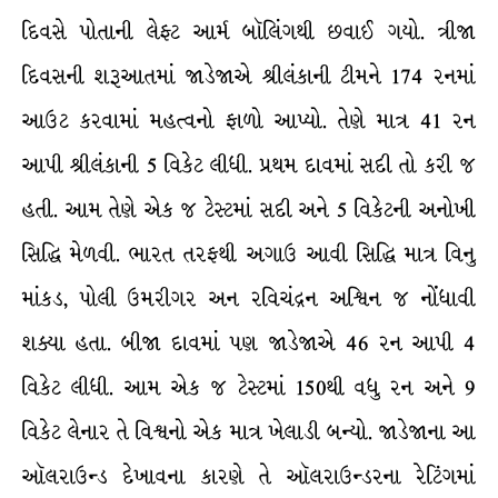
દિવસે પોતાની લેફ્ટ આર્મ બૉલિંગથી છવાઈ ગયો. ત્રીજા
દિવસની શરૂઆતમાં જાડેજાએ શ્રીલંકાની ટીમને 174 રનમાં
આઉટ કરવામાં મહત્વનો ફાળો આપ્યો. તેણે માત્ર 41 રન
આપી શ્રીલંકાની 5 વિકેટ લીધી. પ્રથમ દાવમાં સદી તો કરી જ
હતી. આમ તેણે એક જ ટેસ્ટમાં સદી અને 5 વિકેટની અનોખી
સિદ્ધિ મેળવી. ભારત તરફથી અગાઉ આવી સિદ્ધિ માત્ર વિનુ
માંકડ, પોલી ઉમરીગર અન રવિચંદ્રન અશ્વિન જ નોંધાવી
શક્યા હતા. બીજા દાવમાં પણ જાડેજાએ 46 રન આપી 4
વિકેટ લીધી. આમ એક જ ટેસ્ટમાં 150થી વધુ રન અને 9
વિકેટ લેનાર તે વિશ્વનો એક માત્ર ખેલાડી બન્યો. જાડેજાના આ
ઑલરાઉન્ડ દેખાવના કારણે તે ઑલરાઉન્ડરના રેટિંગમાં