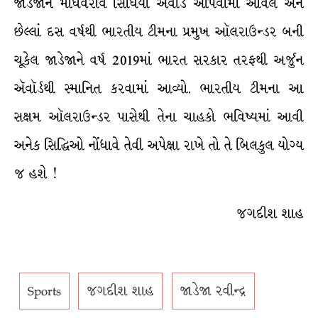
જાડેજાને માધવરાવ સિંધિયા ઍવૉર્ડ આપવામાં આવેલ અને
છેલ્લાં દસ વર્ષથી ભારતીય ટીમના પ્રમુખ ઑલરાઉન્ડર બની
ચૂકેલ જાડેજાને વર્ષ 2019માં ભારત સરકાર તરફથી અર્જુન
ઍવૉર્ડથી સ્માનિત કરવામાં આવ્યો. ભારતીય ટીમના આ
સક્ષમ ઑલરાઉન્ડર પાસેથી તેના ચાહકો ભવિષ્યમાં આવી
અનેક સિદ્ધિઓ નોંધાવે તેવી અપેક્ષા રાખે તો તે બિલકુલ યોગ્ય
જ હશે !
જગદીશ શાહ
Sports
જગદીશ શાહ
જાડેજા રવીન્દ્ર