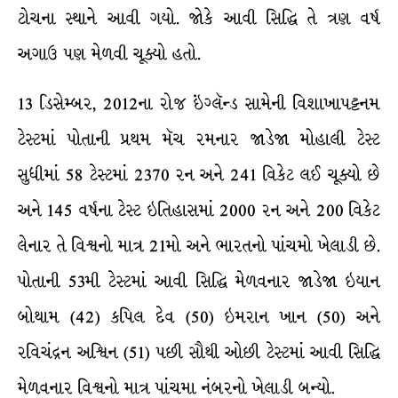
ટોચના સ્થાને આવી ગયો. જોકે આવી સિદ્ધિ તે ત્રણ વર્ષ
અગાઉ પણ મેળવી ચૂક્યો હતો.
13 ડિસેમ્બર, 2012ના રોજ ઇંગ્લૅન્ડ સામેની વિશાખાપટ્ટનમ
ટેસ્ટમાં પોતાની પ્રથમ મૅચ રમનાર જાડેજા મોહાલી ટેસ્ટ
સુધીમાં 58 ટેસ્ટમાં 2370 રન અને 241 વિકેટ લઈ ચૂક્યો છે
અને 145 વર્ષના ટેસ્ટ ઇતિહાસમાં 2000 રન અને 200 વિકેટ
લેનાર તે વિશ્વનો માત્ર 21મો અને ભારતનો પાંચમો ખેલાડી છે.
પોતાની 53મી ટેસ્ટમાં આવી સિદ્ધિ મેળવનાર જાડેજા ઇયાન
બોથામ (42) કપિલ દેવ (50) ઇમરાન ખાન (50) અને
રવિચંદ્રન અશ્વિન (51) પછી સૌથી ઓછી ટેસ્ટમાં આવી સિદ્ધિ
મેળવનાર વિશ્વનો માત્ર પાંચમા નંબરનો ખેલાડી બન્યો.