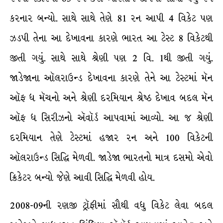
કરનાર બન્યો. સાથે સાથે તેણે 81 રન આપી 4 વિકેટ પણ
ઝડપી તેના આ દેખાવના કારણે ભારત આ ટેસ્ટ 8 વિકેટથી
જીતી ગયું. સાથે સાથે શ્રેણી પણ 2 વિ. 1થી જીતી ગયું.
જાડેજાના ઑલરાઉન્ડ દેખાવના કારણે તેને આ ટેસ્ટમાં મૅન
ઑફ ધ મૅચનો અને શ્રેણી દરમિયાન શ્રેષ્ઠ દેખાવ બદલ મૅન
ઑફ ધ સિરીઝનો ઍવૉર્ડ આપવામાં આવ્યો. આ જ શ્રેણી
દરમિયાન તેણે ટેસ્ટમાં હજાર રન અને 100 વિકેટની
ઑલરાઉન્ડ સિદ્ધિ મેળવી. જાડેજા ભારતનો માત્ર દસમો એવો
ક્રિકેટર બન્યો જેણે આવી સિદ્ધિ મેળવી હોય.
2008-09ની રણજી ટ્રૉફીમાં સૌથી વધુ વિકેટ લેવા બદલ