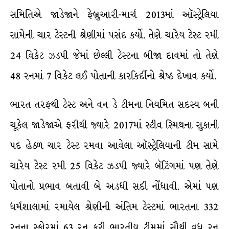
સમિતિએ જાડેજાને ફેબ્રુઆરી-માર્ચ 2013માં ઑસ્ટ્રેલિયા
સામેની ચાર ટેસ્ટની શ્રેણીમાં પસંદ કર્યો. તેણે ચારેય ટેસ્ટ રમી
24 વિકેટ ઝડપી જેમાં છેલ્લી ટેસ્ટના બીજા દાવમાં તો તેણે
48 રનમાં 7 વિકેટ લઈ પોતાની કારકિર્દીનો શ્રેષ્ઠ દેખાવ કર્યો.
ભારત તરફથી ટેસ્ટ અને વન ડે ટીમના નિયમિત સદસ્ય બની
ચૂકેલ જાડેજાએ ફરીથી જ્યારે 2017માં સ્ટીવ સ્મિથના સુકાની
પદ હેઠળ ચાર ટેસ્ટ રમવા આવેલા ઑસ્ટ્રેલિયાની ટીમ સામે
ચારેય ટેસ્ટ રમી 25 વિકેટ ઝડપી જ્યારે બૅટિંગમાં પણ તેણે
પોતાનો પ્રભાવ બતાવી બે અડધી સદી નોંધાવી. એમાં પણ
ધર્મશાલામાં રમાયેલ શ્રેણીની અંતિમ ટેસ્ટમાં ભારતના 332
રનના સ્કોરમાં 63 રન કરી ભારતીય ટીમમાં સૌથી વધુ રન