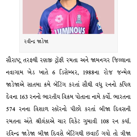
રવીન્દ્ર જાડેજા
સૌરાષ્ટ્ર તરફથી રણજી ટ્રૉફી રમતા અને જામનગર જિલ્લાના
નવાગામ ખેડ ખાતે 6 ડિસેમ્બર, 1988ના રોજ જન્મેલ
જાડેજાએ સાતમા ક્રમે બૅટિંગ કરતાં સૌથી વધુ રનનો કપિલ
દેવના 163 રનનો ભારતીય વિક્રમ પોતાના નામે કર્યો. ભારતના
574 રનના વિશાળ સ્કૉરનો પીછો કરતાં બીજા દિવસની
રમતના અંતે શ્રીલંકાએ ચાર વિકેટ ગુમાવી 108 રન કર્યા.
રવિન્દ્ર જાડેજા બીજા દિવસે બૅટિંગથી છવાઈ ગયો તો ત્રીજા