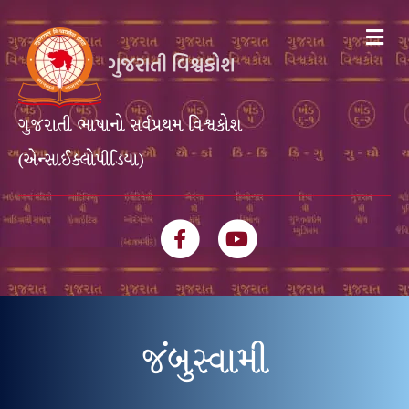
Me
ગુજરાતી ભાષાનો સર્વપ્રથમ વિશ્વકોશ
(એન્સાઈક્લોપીડિયા)
Facebook
Youtube
જંબુસ્વામી