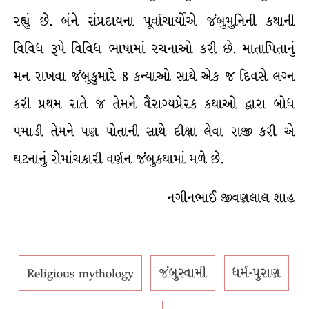
રહ્યું છે. બંને સંપ્રદાયના પૂર્વાચાર્યોએ જંબુમુનિની કથાની
વિવિધ રૂપે વિવિધ ભાષામાં રચનાઓ કરી છે. માતાપિતાનું
મન રાખવા જંબુકુમારે 8 કન્યાઓ સાથે એક જ દિવસે લગ્ન
કરી પ્રથમ રાતે જ તેમને વૈરાગ્યપ્રેરક કથાઓ દ્વારા બોધ
પમાડી તેમને પણ પોતાની સાથે દીક્ષા લેવા રાજી કરી એ
ઘટનાનું રોમાંચકારી વર્ણન જંબુકથામાં મળે છે.
નગીનભાઈ જીવણલાલ શાહ
Religious mythology
જંબુસ્વામી
ધર્મ-પુરાણ