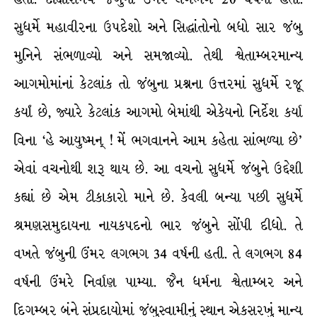
સુધર્મે મહાવીરના ઉપદેશો અને સિદ્ધાંતોનો બધો સાર જંબુ
મુનિને સંભળાવ્યો અને સમજાવ્યો. તેથી શ્વેતામ્બરમાન્ય
આગમોમાંનાં કેટલાંક તો જંબુના પ્રશ્નના ઉત્તરમાં સુધર્મે રજૂ
કર્યાં છે, જ્યારે કેટલાંક આગમો બેમાંથી એકેયનો નિર્દેશ કર્યા
વિના ‘હે આયુષ્મન્ ! મેં ભગવાનને આમ કહેતા સાંભળ્યા છે’
એવાં વચનોથી શરૂ થાય છે. આ વચનો સુધર્મે જંબુને ઉદ્દેશી
કહ્યાં છે એમ ટીકાકારો માને છે. કેવલી બન્યા પછી સુધર્મે
શ્રમણસમુદાયના નાયકપદનો ભાર જંબુને સોંપી દીધો. તે
વખતે જંબુની ઉંમર લગભગ 34 વર્ષની હતી. તે લગભગ 84
વર્ષની ઉંમરે નિર્વાણ પામ્યા. જૈન ધર્મના શ્વેતામ્બર અને
દિગમ્બર બંને સંપ્રદાયોમાં જંબુસ્વામીનું સ્થાન એકસરખું માન્ય