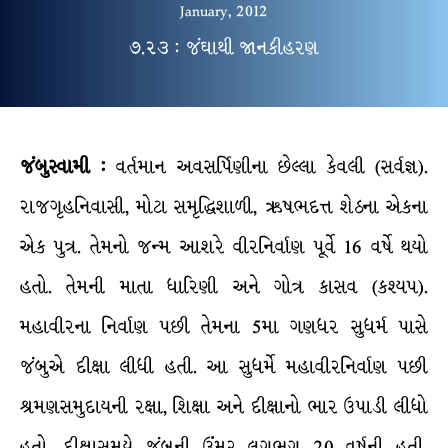
January, 2012
૭.૨૩ : જંઘાથી જાનકીહરણ
જંબુસ્વામી :
વર્તમાન અવસર્પિણીના છેલ્લા કેવલી (સર્વજ્ઞ).
રાજગૃહનિવાસી, મોટા સમૃદ્ધિશાળી, ઋષભદત્ત શેઠના એકના
એક પુત્ર. તેમનો જન્મ આશરે વીરનિર્વાણ પૂર્વે 16 વર્ષે થયો
હતો. તેમની માતા ધારિણી અને ગોત્ર કાસવ (કશ્યપ).
મહાવીરના નિર્વાણ પછી તેમના 5મા ગણધર સુધર્મ પાસે
જંબુએ દીક્ષા લીધી હતી. આ સુધર્મે મહાવીરનિર્વાણ પછી
શ્રમણસમુદાયની રક્ષા, શિક્ષા અને દીક્ષાનો ભાર ઉપાડી લીધો
હતો. દીક્ષાસમયે જંબુની ઉંમર લગભગ 20 વર્ષની હતી.