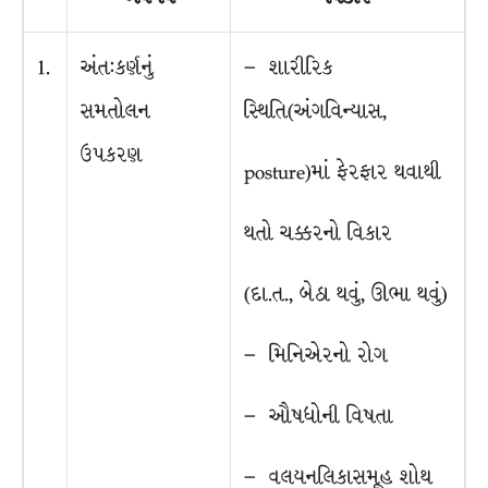
1.
અંત:કર્ણનું
– શારીરિક
સમતોલન
સ્થિતિ(અંગવિન્યાસ,
ઉપકરણ
posture)માં ફેરફાર થવાથી
થતો ચક્કરનો વિકાર
(દા.ત., બેઠા થવું, ઊભા થવું)
– મિનિએરનો રોગ
– ઔષધોની વિષતા
– વલયનલિકાસમૂહ શોથ