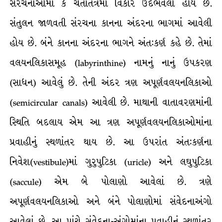
સંરચનાઓમાં કે ચેતાતંત્રમાં વિકાર ઉદભવેલો હોય છે.
સંતુલન જાળવતી સંરચના કાનના અંદરના ભાગમાં આવેલી
હોય છે. બંને કાનના અંદરના ભાગને અંત:કર્ણ કહે છે. તેમાં
વલયનલિકાસમૂહ (labyrinthine) નામનું નાનું ઉપકરણ
(સાધન) આવેલું છે. તેની અંદર ત્રણ અપૂર્ણવલયનલિકાઓ
(semicircular canals) આવેલી છે. માથાની વાતાવરણમાંની
સ્થિતિ બદલાય એમ આ ત્રણ અપૂર્ણવલયનલિકાઓમાંના
પ્રવાહીનું સ્થળાંતર થાય છે. આ ઉપરાંત અંત:કર્ણના
નિવેશ(vestibule)માં ગુરુપુટિકા (uricle) અને લઘુપુટિકા
(saccule) એમ બે પોલાણો આવેલાં છે. ત્રણે
અપૂર્ણવલયનલિકાઓ અને બંને પોલાણોમાં સંવેદનાઅંગો
આવેલાં છે. આ પાંચે સંવેદના-અંગોમાંના પ્રવાહીનું સ્થળાંતર