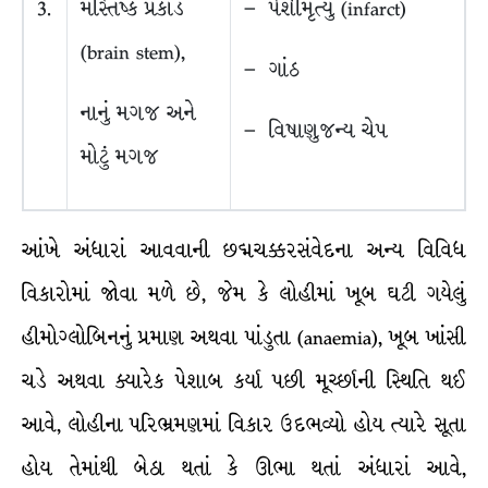
3.
મસ્તિષ્ક પ્રકાંડ
– પેશીમૃત્યુ (infarct)
(brain stem),
– ગાંઠ
નાનું મગજ અને
– વિષાણુજન્ય ચેપ
મોટું મગજ
આંખે અંધારાં આવવાની છદ્મચક્કરસંવેદના અન્ય વિવિધ
વિકારોમાં જોવા મળે છે, જેમ કે લોહીમાં ખૂબ ઘટી ગયેલું
હીમોગ્લોબિનનું પ્રમાણ અથવા પાંડુતા (anaemia), ખૂબ ખાંસી
ચડે અથવા ક્યારેક પેશાબ કર્યા પછી મૂર્ચ્છાની સ્થિતિ થઈ
આવે, લોહીના પરિભ્રમણમાં વિકાર ઉદભવ્યો હોય ત્યારે સૂતા
હોય તેમાંથી બેઠા થતાં કે ઊભા થતાં અંધારાં આવે,