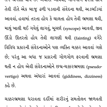
તેવી રીતે એક બાજુ ઢળી પડવાની સંવેદના થવી, અડબડિયાં
આવવાં, હવામાં તરતા હોય કે ચાલતા હોય તેવી ભ્રમણા થવી,
માથું ખાલી થઈ ગયેલું લાગવું, મૂર્ચ્છા (syncope) આવવી, જીવ
ઊંડો ઊતરતો હોય તેવી લાગણી થવી (fainting) વગેરે
વિવિધ પ્રકારની સંવેદનાઓને પણ વ્યક્તિ ચક્કર આવવાં ગણે
છે; પરંતુ આ બધા જ પ્રકારની ગોળગોળ ફરવાની ભ્રમણા
થતી ન હોય એવી સંવેદનાઓને છદ્મ-ચક્કરભ્રમણા (pseudo-
vertigo) અથવા અંધારાં આવવાં (giddiness, dizziness)
કહે છે.
ચક્કરભ્રમણા ધરાવતા દર્દીમાં શરીરનું સમતોલન જાળવતી