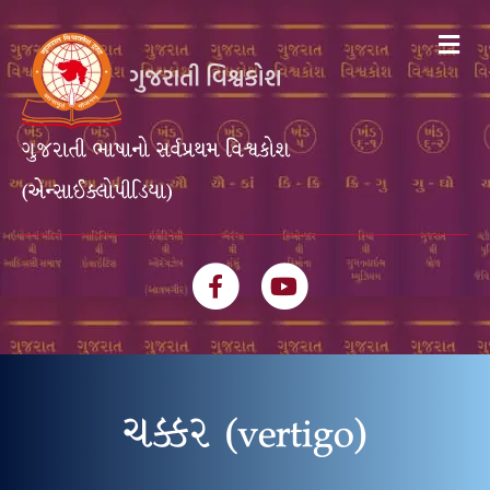
Me
ગુજરાતી ભાષાનો સર્વપ્રથમ વિશ્વકોશ
(એન્સાઈક્લોપીડિયા)
Facebook
Youtube
ચક્કર (vertigo)