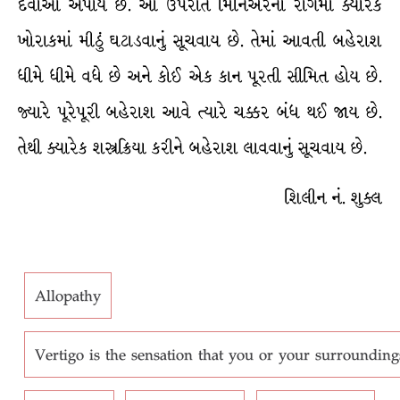
દવાઓ અપાય છે. આ ઉપરાંત મિનિએરના રોગમાં ક્યારેક
ખોરાકમાં મીઠું ઘટાડવાનું સૂચવાય છે. તેમાં આવતી બહેરાશ
ધીમે ધીમે વધે છે અને કોઈ એક કાન પૂરતી સીમિત હોય છે.
જ્યારે પૂરેપૂરી બહેરાશ આવે ત્યારે ચક્કર બંધ થઈ જાય છે.
તેથી ક્યારેક શસ્ત્રક્રિયા કરીને બહેરાશ લાવવાનું સૂચવાય છે.
શિલીન નં. શુક્લ
Allopathy
Vertigo is the sensation that you or your surroundi