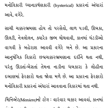
મનોવિકારી ધ્યાનાકર્ષણકારી (hysterical) પ્રકારનાં અંધારાં
આવે, વગેરે.
સાચી ચક્કરભ્રમણા હોય તો પરસેવો, લાળ પડવી, ઊબકા,
ઊલટી, નેત્રલોલન, ક્યારેક જીભ થોથવાવી, કાનમાં ઘંટડીઓ
વાગવી કે બહેરાશ આવવી વગેરે બને છે. આ પ્રકારના
આનુષંગિક વિકારો છદ્મચક્કરભ્રમણાના દર્દીને થતા નથી,
પરંતુ ઊઠતાં-બેસતાં તેમના નાડીના ધબકારા કે લોહીના
દબાણમાં ફેરફારો થતા જોવા મળે છે. આ પ્રકારના ફેરફારો
મનોવિકારી પ્રકારનાં અંધારાં આવવાના વિકારમાં થતા નથી.
મિનિએર
(Meniere)
નો
રોગ
: વારંવાર ચક્કર આવવાં, કાનમાં