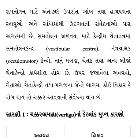
સમતોલન માટે અંત:કર્ણ ઉપરાંત આંખ તથા હાથપગના
સ્નાયુઓ અને સાંધામાંથી ઉદભવતી સંવેદનાઓ પણ
અગત્યની છે. સમતોલન જાળવવા માટે કેન્દ્રીય ચેતાતંત્રમાં
સમતોલનકેન્દ્ર (vestibular centre), નેત્રચાલક
(occulomotor) કેન્દ્રો, નાનું મગજ, ચેતક તથા અન્ય બીજાં
ચેતાકેન્દ્રો કાર્યશીલ હોય છે. ઉપર જણાવેલા અવયવો,
ચેતાઓ, ચેતાકેન્દ્રો તથા મગજના જે-તે ભાગમાં કોઈ વિકાર કે
રોગ થાય તો ચક્કર આવવાની સંવેદના થાય છે.
સારણી
1
:
ચક્કરભ્રમણા
(vertigo)
નાં
કેટલાંક
મુખ્ય
કારણો
અવયવ
વિકાર