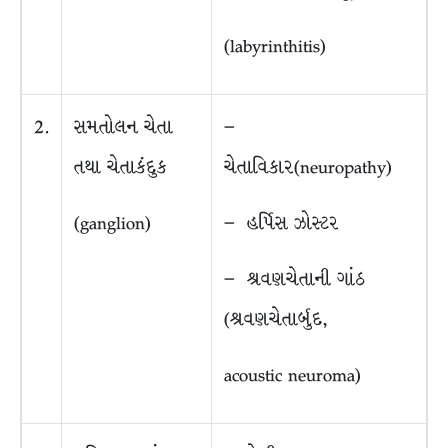
(labyrinthitis)
2.
સમતોલન ચેતા
–
તથા ચેતાકંદુક
ચેતાવિકાર(neuropathy)
(ganglion)
– હર્પિસ ઝોસ્ટર
– શ્રવણચેતાની ગાંઠ
(શ્રવણચેતાર્બુદ,
acoustic neuroma)