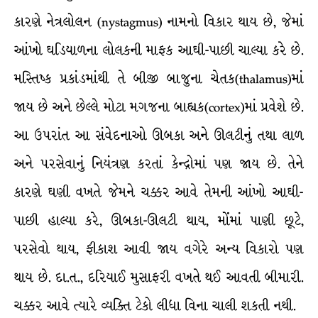
કારણે નેત્રલોલન (nystagmus) નામનો વિકાર થાય છે, જેમાં
આંખો ઘડિયાળના લોલકની માફક આઘી-પાછી ચાલ્યા કરે છે.
મસ્તિષ્ક પ્રકાંડમાંથી તે બીજી બાજુના ચેતક(thalamus)માં
જાય છે અને છેલ્લે મોટા મગજના બાહ્યક(cortex)માં પ્રવેશે છે.
આ ઉપરાંત આ સંવેદનાઓ ઊબકા અને ઊલટીનું તથા લાળ
અને પરસેવાનું નિયંત્રણ કરતાં કેન્દ્રોમાં પણ જાય છે. તેને
કારણે ઘણી વખતે જેમને ચક્કર આવે તેમની આંખો આઘી-
પાછી હાલ્યા કરે, ઊબકા-ઊલટી થાય, મોંમાં પાણી છૂટે,
પરસેવો થાય, ફીકાશ આવી જાય વગેરે અન્ય વિકારો પણ
થાય છે. દા.ત., દરિયાઈ મુસાફરી વખતે થઈ આવતી બીમારી.
ચક્કર આવે ત્યારે વ્યક્તિ ટેકો લીધા વિના ચાલી શકતી નથી.