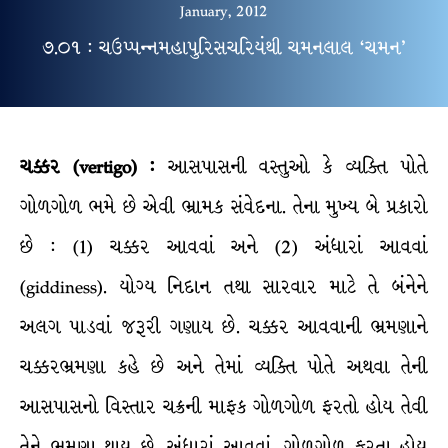
January, 2012
૭.૦૧ : ચઉપ્પન્નમહાપુરિસચરિયંથી ચમનલાલ ‘ચમન’
ચક્કર (vertigo) :
આસપાસની વસ્તુઓ કે વ્યક્તિ પોતે
ગોળગોળ ભમે છે એવી ભ્રામક સંવેદના. તેના મુખ્ય બે પ્રકારો
છે : (1) ચક્કર આવવાં અને (2) અંધારાં આવવાં
(giddiness). યોગ્ય નિદાન તથા સારવાર માટે તે બંનેને
અલગ પાડવાં જરૂરી ગણાય છે. ચક્કર આવવાની ભ્રમણાને
ચક્કરભ્રમણા કહે છે અને તેમાં વ્યક્તિ પોતે અથવા તેની
આસપાસનો વિસ્તાર ચક્રની માફક ગોળગોળ ફરતો હોય તેવી
તેને ભ્રમણા થાય છે. અંધારાં આવવાં, ગોળગોળ ફરતા હોય