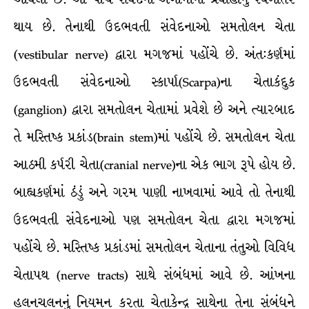
થાય છે. તેનાથી ઉદભવતી સંવેદનાઓ સમતોલન ચેતા
(vestibular nerve) દ્વારા મગજમાં પહોંચે છે. અંત:કર્ણમાં
ઉદભવતી સંવેદનાઓ સ્કાર્પા(Scarpa)ના ચેતાકંદુક
(ganglion) દ્વારા સમતોલન ચેતામાં પ્રવેશે છે અને ત્યારબાદ
તે મસ્તિષ્ક પ્રકાંડ(brain stem)માં પહોંચે છે. સમતોલન ચેતા
આઠમી કર્પરી ચેતા(cranial nerve)ના એક ભાગ રૂપે હોય છે.
બાહ્યકર્ણમાં ઠંડું અને ગરમ પાણી નાખવામાં આવે તો તેનાથી
ઉદભવતી સંવેદનાઓ પણ સમતોલન ચેતા દ્વારા મગજમાં
પહોંચે છે. મસ્તિષ્ક પ્રકાંડમાં સમતોલન ચેતાના તંતુઓ વિવિધ
ચેતાપથ (nerve tracts) સાથે સંબંધમાં આવે છે. આંખના
હલનચલનનું નિયમન કરતા ચેતાકેન્દ્ર સાથેના તેના સંબંધને