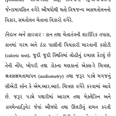
જેન્ટામાયસિન વગેરે ઔષધોથી થતો વિષજન્ય અસમતોલનનો
વિકાર, સમતોલન ચેતાના વિકારો વગેરે.
નિદાન
અને
સારવાર
: કાન તથા ચેતાતંત્રની શારીરિક તપાસ,
કાનમાં ગરમ અને ઠંડા પાણીની પિચકારી મારવાની કસોટી
(caloric test), જુદી જુદી સ્થિતિમાં લોહીનું દબાણ કેટલું છે
તેની નોંધ, ખોપરી તથા ડોકના મણકાનાં એક્સ-રે ચિત્રણ,
શ્રવણક્ષમતામાપન (audiometry) તથા જરૂર પડ્યે મગજનું
સીએટી સ્કૅન કે એમ.આર.આઇ. ચિત્રણ વગેરે કરવામાં આવે
છે. જરૂર પડ્યે પથારીમાં આરામ તથા મેક્લેઝિન અને
ડાયમેન્હાડ્રિનેટ જેવાં ઔષધો તથા ઊલટીનું શમન કરતી