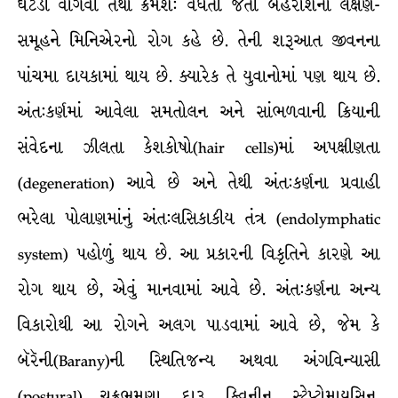
ઘંટડી વાગવી તથા ક્રમશ: વધતી જતી બહેરાશના લક્ષણ-
સમૂહને મિનિએરનો રોગ કહે છે. તેની શરૂઆત જીવનના
પાંચમા દાયકામાં થાય છે. ક્યારેક તે યુવાનોમાં પણ થાય છે.
અંત:કર્ણમાં આવેલા સમતોલન અને સાંભળવાની ક્રિયાની
સંવેદના ઝીલતા કેશકોષો(hair cells)માં અપક્ષીણતા
(degeneration) આવે છે અને તેથી અંત:કર્ણના પ્રવાહી
ભરેલા પોલાણમાંનું અંત:લસિકાકીય તંત્ર (endolymphatic
system) પહોળું થાય છે. આ પ્રકારની વિકૃતિને કારણે આ
રોગ થાય છે, એવું માનવામાં આવે છે. અંત:કર્ણના અન્ય
વિકારોથી આ રોગને અલગ પાડવામાં આવે છે, જેમ કે
બૅરૅની(Barany)ની સ્થિતિજન્ય અથવા અંગવિન્યાસી
(postural) ચક્રભ્રમણા, દારૂ, ક્વિનીન, સ્ટ્રેપ્ટોમાયસિન,