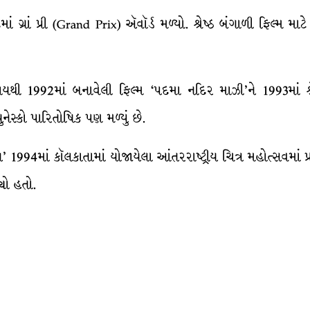
માં ગ્રાં પ્રી (Grand Prix) ઍવૉર્ડ મળ્યો. શ્રેષ્ઠ બંગાળી ફિલ્મ માટ
 1992માં બનાવેલી ફિલ્મ ‘પદમા નદિર માઝી’ને 1993માં શ્રેષ્ઠ ફ
ુનેસ્કો પારિતોષિક પણ મળ્યું છે.
ગ’ 1994માં કૉલકાતામાં યોજાયેલા આંતરરાષ્ટ્રીય ચિત્ર મહોત્સવમાં
યો હતો.