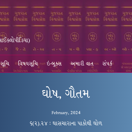
સાઈક્લોપીડિયા)
સૂચિ
વિષયસૂચિ
ઇ-બુક્સ
અમારી વાત
સંપર્ક
ઘોષ, ગૌતમ
February, 2024
૬(૨).૨૪ : ઘાસચારાના પાકોથી ઘોળ