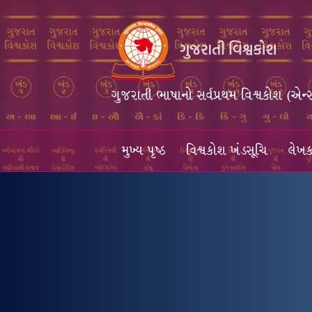
ગુજરાતી ભાષાનો સર્વપ્રથમ વિશ્વકોશ (એન્
મુખ્ય પૃષ્ઠ
વિશ્વકોશ ખંડસૂચિ
લેખક