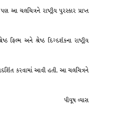
ે પણ આ ચલચિત્રને રાષ્ટ્રીય પુરસ્કાર પ્રાપ્ત
િલ્મ અને શ્રેષ્ઠ દિગ્દર્શકના રાષ્ટ્રીય
 પ્રદર્શિત કરવામાં આવી હતી. આ ચલચિત્રને
પીયૂષ વ્યાસ