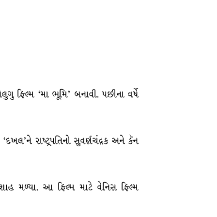
ુગુ ફિલ્મ ‘મા ભૂમિ’ બનાવી. પછીના વર્ષે
લ’ને રાષ્ટ્રપતિનો સુવર્ણચંદ્રક અને કૅન
 શાહ મળ્યા. આ ફિલ્મ માટે વેનિસ ફિલ્મ