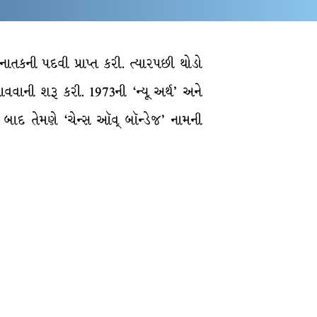
્નાતકની પદવી પ્રાપ્ત કરી. ત્યારપછી થોડો
નાવવાની શરૂ કરી. 1973ની ‘ન્યૂ અર્થ’ અને
ષ બાદ તેમણે ‘ચેન્સ ઑવ્ બૉન્ડેજ’ નામની