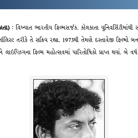
ાતા)
: વિખ્યાત ભારતીય ફિલ્મસર્જક. કૉલકાતા યુનિવર્સિટીમાંથી સ
િસ્ટ તરીકે તે સક્રિય રહ્યા. 1973થી તેમણે દસ્તાવેજી ફિલ્મો બ
ાઇપ્ઝિગના ફિલ્મ મહોત્સવમાં પારિતોષિકો પ્રાપ્ત થયાં. બે વર્