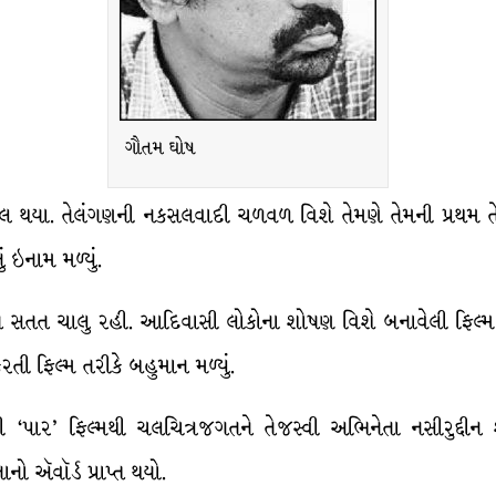
ગૌતમ ઘોષ
ાખલ થયા. તેલંગણની નકસલવાદી ચળવળ વિશે તેમણે તેમની પ્રથમ તેલ
ું ઇનામ મળ્યું.
ગતિ સતત ચાલુ રહી. આદિવાસી લોકોના શોષણ વિશે બનાવેલી ફિલ્મ ‘દખ
રતી ફિલ્મ તરીકે બહુમાન મળ્યું.
લી ‘પાર’ ફિલ્મથી ચલચિત્રજગતને તેજસ્વી અભિનેતા નસીરુદ્દીન
ાનો ઍવૉર્ડ પ્રાપ્ત થયો.