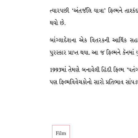
ત્યારપછી ‘અંતર્જલિ યાત્રા’ ફિલ્મને તાશ્કંદ
થયો છે.
બાંગ્લાદેશના એક વિતરકની આર્થિક સહાયથી
પુરસ્કાર પ્રાપ્ત થયા. આ જ ફિલ્મને કૅનમાં ય
1993માં તેમણે બનાવેલી હિંદી ફિલ્મ ‘પતં
પણ ફિલ્મવિવેચકોનો સારો પ્રતિભાવ સાંપડ્
Film