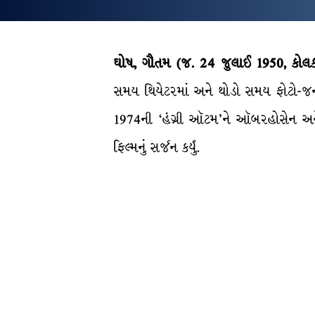
ઘોષ, ગૌતમ (જ. 24 જુલાઈ 1950, કોલક
સમય થિયેટરમાં અને થોડો સમય ફોટો-જર્નાલ
1974ની ‘હંગ્રી ઑટમ’ને ઑબરહોસેન અને લ
ફિલ્મનું સર્જન કર્યું.