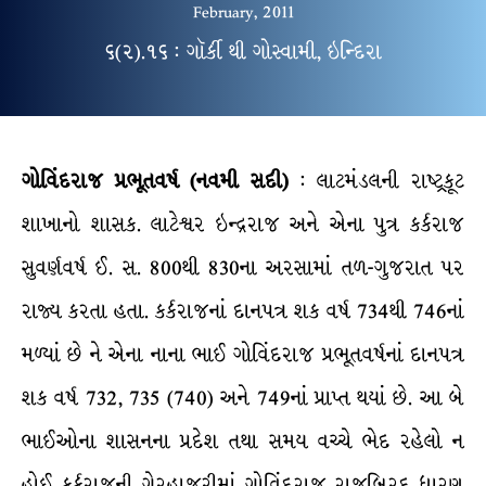
February, 2011
૬(૨).૧૬ : ગૉર્કી થી ગોસ્વામી, ઇન્દિરા
ગોવિંદરાજ પ્રભૂતવર્ષ (નવમી સદી)
: લાટમંડલની રાષ્ટ્રકૂટ
શાખાનો શાસક. લાટેશ્વર ઇન્દ્રરાજ અને એના પુત્ર કર્કરાજ
સુવર્ણવર્ષ ઈ. સ. 800થી 830ના અરસામાં તળ-ગુજરાત પર
રાજ્ય કરતા હતા. કર્કરાજનાં દાનપત્ર શક વર્ષ 734થી 746નાં
મળ્યાં છે ને એના નાના ભાઈ ગોવિંદરાજ પ્રભૂતવર્ષનાં દાનપત્ર
શક વર્ષ 732, 735 (740) અને 749નાં પ્રાપ્ત થયાં છે. આ બે
ભાઈઓના શાસનના પ્રદેશ તથા સમય વચ્ચે ભેદ રહેલો ન
હોઈ કર્કરાજની ગેરહાજરીમાં ગોવિંદરાજ રાજબિરુદ ધારણ