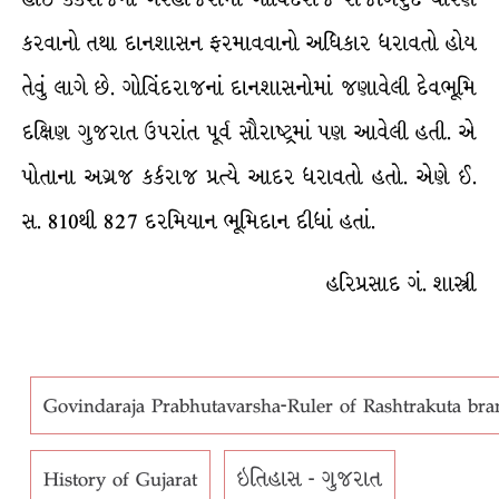
કરવાનો તથા દાનશાસન ફરમાવવાનો અધિકાર ધરાવતો હોય
તેવું લાગે છે. ગોવિંદરાજનાં દાનશાસનોમાં જણાવેલી દેવભૂમિ
દક્ષિણ ગુજરાત ઉપરાંત પૂર્વ સૌરાષ્ટ્રમાં પણ આવેલી હતી. એ
પોતાના અગ્રજ કર્કરાજ પ્રત્યે આદર ધરાવતો હતો. એણે ઈ.
સ. 810થી 827 દરમિયાન ભૂમિદાન દીધાં હતાં.
હરિપ્રસાદ ગં. શાસ્ત્રી
Govindaraja Prabhutavarsha-Ruler of Rashtrakuta bran
History of Gujarat
ઇતિહાસ - ગુજરાત