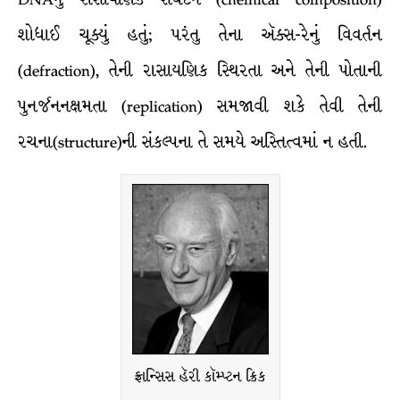
શોધાઈ ચૂક્યું હતું; પરંતુ તેના ઍક્સ-રેનું વિવર્તન
(defraction), તેની રાસાયણિક સ્થિરતા અને તેની પોતાની
પુનર્જનનક્ષમતા (replication) સમજાવી શકે તેવી તેની
રચના(structure)ની સંકલ્પના તે સમયે અસ્તિત્વમાં ન હતી.
ફ્રાન્સિસ હૅરી કૉમ્પ્ટન ક્રિક