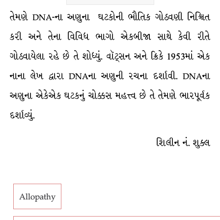
તેમણે DNA-ના અણુના ઘટકોની ભૌતિક ગોઠવણી નિશ્ચિત
કરી અને તેના વિવિધ ભાગો એકબીજા સાથે કેવી રીતે
ગોઠવાયેલા રહે છે તે શોધ્યું. વૉટ્સન અને ક્રિકે 1953માં એક
નાના લેખ દ્વારા DNAના અણુની રચના દર્શાવી. DNAના
અણુના એકેએક ઘટકનું ચોક્કસ મહત્ત્વ છે તે તેમણે ભારપૂર્વક
દર્શાવ્યું.
શિલીન નં. શુક્લ
Allopathy