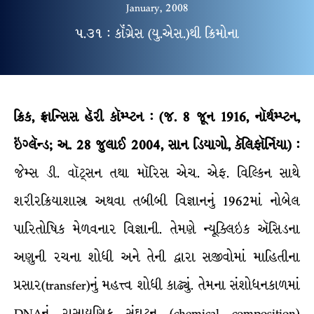
January, 2008
૫.૩૧ : કૉંગ્રેસ (યુ.એસ.)થી ક્રિમોના
ક્રિક, ફ્રાન્સિસ હૅરી કૉમ્પ્ટન : (જ. 8 જૂન 1916, નૉર્થમ્પ્ટન,
ઇંગ્લૅન્ડ; અ. 28 જુલાઈ 2004, સાન ડિયાગો, કૅલિફૉર્નિયા) :
જેમ્સ ડી. વૉટ્સન તથા મૉરિસ એચ. એફ. વિલ્કિન સાથે
શરીરક્રિયાશાસ્ત્ર અથવા તબીબી વિજ્ઞાનનું 1962માં નોબેલ
પારિતોષિક મેળવનાર વિજ્ઞાની. તેમણે ન્યૂક્લિઇક ઍસિડના
અણુની રચના શોધી અને તેની દ્વારા સજીવોમાં માહિતીના
પ્રસાર(transfer)નું મહત્ત્વ શોધી કાઢ્યું. તેમના સંશોધનકાળમાં
DNAનું રાસાયણિક સંઘટન (chemical composition)