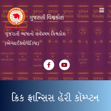
Me
ગુજરાતી ભાષાનો સર્વપ્રથમ વિશ્વકોશ
(એન્સાઈક્લોપીડિયા)
Facebook
Youtube
ક્રિક ફ્રાન્સિસ હૅરી કૉમ્પ્ટન