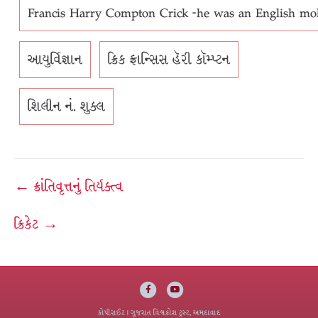
Francis Harry Compton Crick -he was an English molec
આયુર્વિજ્ઞાન
ક્રિક ફ્રાન્સિસ હૅરી કૉમ્પ્ટન
શિલીન નં. શુક્લ
Post
← ક્રાંતિવૃત્તનું તિર્યક્ત્વ
navigation
ક્રિકેટ →
Facebook
Youtube
કોપીરાઈટ
| ગુજરાત વિશ્વકોશ ટ્રસ્ટ, અમદાવાદ