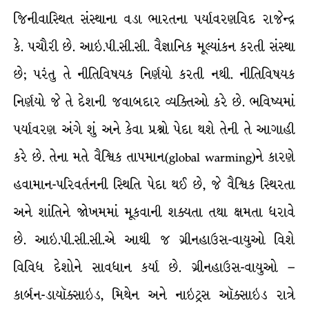
જિનીવાસ્થિત સંસ્થાના વડા ભારતના પર્યાવરણવિદ રાજેન્દ્ર
કે. પચૌરી છે. આઇ.પી.સી.સી. વૈજ્ઞાનિક મૂલ્યાંકન કરતી સંસ્થા
છે; પરંતુ તે નીતિવિષયક નિર્ણયો કરતી નથી. નીતિવિષયક
નિર્ણયો જે તે દેશની જવાબદાર વ્યક્તિઓ કરે છે. ભવિષ્યમાં
પર્યાવરણ અંગે શું અને કેવા પ્રશ્નો પેદા થશે તેની તે આગાહી
કરે છે. તેના મતે વૈશ્વિક તાપમાન(global warming)ને કારણે
હવામાન-પરિવર્તનની સ્થિતિ પેદા થઈ છે, જે વૈશ્વિક સ્થિરતા
અને શાંતિને જોખમમાં મૂકવાની શક્યતા તથા ક્ષમતા ધરાવે
છે. આઇ.પી.સી.સી.એ આથી જ ગ્રીનહાઉસ-વાયુઓ વિશે
વિવિધ દેશોને સાવધાન કર્યા છે. ગ્રીનહાઉસ-વાયુઓ –
કાર્બન-ડાયૉક્સાઇડ, મિથેન અને નાઇટ્રસ ઑક્સાઇડ રાત્રે