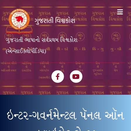
Me
ગુજરાતી ભાષાનો સર્વપ્રથમ વિશ્વકોશ
(એન્સાઈક્લોપીડિયા)
Facebook
Youtube
ઇન્ટર-ગવર્નમેન્ટલ પૅનલ ઑન