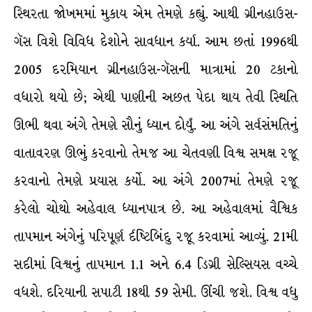
સ્થિરતા જોખમમાં મુકાય એમ તેમણે કહ્યું. આથી ગ્રીનહાઉસ-
ગૅસ વિશે વિવિધ દેશોને સાવધાન કર્યા. આમ છતાં 1996થી
2005 દરમિયાન ગ્રીનહાઉસ-ગૅસની માત્રામાં 20 ટકાનો
વધારો થયો છે; એથી પાણીની અછત પેદા થાય તેવી સ્થિતિ
ઊભી થવા અંગે તેમણે સૌનું ધ્યાન દોર્યું. આ અંગે સર્વસંમતિનું
વાતાવરણ ઊભું કરવાનો તેમજ આ ચેતવણી વિશ્વ સમક્ષ રજૂ
કરવાનો તેમણે પ્રયાસ કર્યો. આ અંગે 2007માં તેમણે રજૂ
કરેલો ચોથો અહેવાલ ધ્યાનપાત્ર છે. આ અહેવાલમાં વૈશ્ર્વિક
તાપમાન અંગેનું પરિપૂર્ણ ર્દષ્ટિબિંદુ રજૂ કરવામાં આવ્યું. 21મી
સદીમાં વિશ્વનું તાપમાન 1.1 અને 6.4 ડિગ્રી સેલ્સિયસ વચ્ચે
વધશે. દરિયાની સપાટી 18થી 59 સેમી. ઊંચી જશે. વિશ્વ વધુ