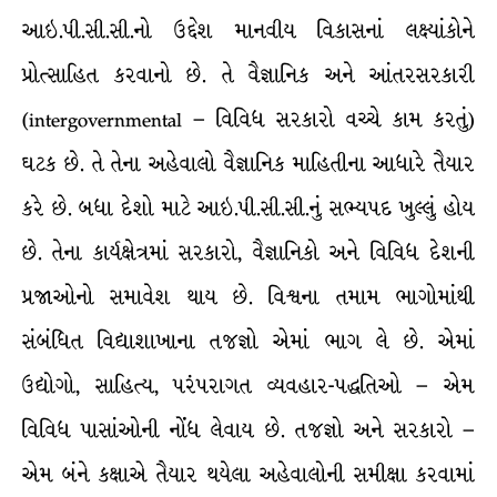
આઇ.પી.સી.સી.નો ઉદ્દેશ માનવીય વિકાસનાં લક્ષ્યાંકોને
પ્રોત્સાહિત કરવાનો છે. તે વૈજ્ઞાનિક અને આંતરસરકારી
(intergovernmental – વિવિધ સરકારો વચ્ચે કામ કરતું)
ઘટક છે. તે તેના અહેવાલો વૈજ્ઞાનિક માહિતીના આધારે તૈયાર
કરે છે. બધા દેશો માટે આઇ.પી.સી.સી.નું સભ્યપદ ખુલ્લું હોય
છે. તેના કાર્યક્ષેત્રમાં સરકારો, વૈજ્ઞાનિકો અને વિવિધ દેશની
પ્રજાઓનો સમાવેશ થાય છે. વિશ્વના તમામ ભાગોમાંથી
સંબંધિત વિદ્યાશાખાના તજજ્ઞો એમાં ભાગ લે છે. એમાં
ઉદ્યોગો, સાહિત્ય, પરંપરાગત વ્યવહાર-પદ્ધતિઓ – એમ
વિવિધ પાસાંઓની નોંધ લેવાય છે. તજજ્ઞો અને સરકારો –
એમ બંને કક્ષાએ તૈયાર થયેલા અહેવાલોની સમીક્ષા કરવામાં