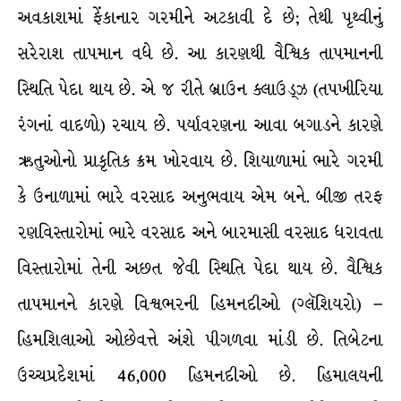
અવકાશમાં ફેંકાનાર ગરમીને અટકાવી દે છે; તેથી પૃથ્વીનું
સરેરાશ તાપમાન વધે છે. આ કારણથી વૈશ્વિક તાપમાનની
સ્થિતિ પેદા થાય છે. એ જ રીતે બ્રાઉન ક્લાઉડ્ઝ (તપખીરિયા
રંગનાં વાદળો) રચાય છે. પર્યાવરણના આવા બગાડને કારણે
ઋતુઓનો પ્રાકૃતિક ક્રમ ખોરવાય છે. શિયાળામાં ભારે ગરમી
કે ઉનાળામાં ભારે વરસાદ અનુભવાય એમ બને. બીજી તરફ
રણવિસ્તારોમાં ભારે વરસાદ અને બારમાસી વરસાદ ધરાવતા
વિસ્તારોમાં તેની અછત જેવી સ્થિતિ પેદા થાય છે. વૈશ્વિક
તાપમાનને કારણે વિશ્વભરની હિમનદીઓ (ગ્લૅશિયરો) –
હિમશિલાઓ ઓછેવત્તે અંશે પીગળવા માંડી છે. તિબેટના
ઉચ્ચપ્રદેશમાં 46,000 હિમનદીઓ છે. હિમાલયની