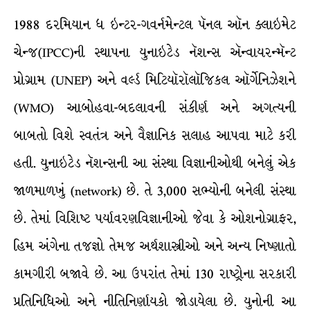
1988 દરમિયાન ધ ઇન્ટર-ગવર્નમેન્ટલ પૅનલ ઑન ક્લાઇમેટ
ચેન્જ(IPCC)ની સ્થાપના યુનાઇટેડ નૅશન્સ ઍન્વાયરન્મૅન્ટ
પ્રોગ્રામ (UNEP) અને વર્લ્ડ મિટિયૉરૉલૉજિકલ ઑર્ગેનિઝેશને
(WMO) આબોહવા-બદલાવની સંકીર્ણ અને અગત્યની
બાબતો વિશે સ્વતંત્ર અને વૈજ્ઞાનિક સલાહ આપવા માટે કરી
હતી. યુનાઇટેડ નૅશન્સની આ સંસ્થા વિજ્ઞાનીઓથી બનેલું એક
જાળમાળખું (network) છે. તે 3,000 સભ્યોની બનેલી સંસ્થા
છે. તેમાં વિશિષ્ટ પર્યાવરણવિજ્ઞાનીઓ જેવા કે ઓશનોગ્રાફર,
હિમ અંગેના તજજ્ઞો તેમજ અર્થશાસ્ત્રીઓ અને અન્ય નિષ્ણાતો
કામગીરી બજાવે છે. આ ઉપરાંત તેમાં 130 રાષ્ટ્રોના સરકારી
પ્રતિનિધિઓ અને નીતિનિર્ણાયકો જોડાયેલા છે. યુનોની આ