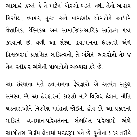
આગાહી કરતી કે તે માટેનાં ધોરણો ઘડતી નથી. તેનો આશય
નિરપેક્ષ, વ્યાપક, મુક્ત અને પારદર્શક ધોરણોને આધારે
વૈજ્ઞાનિક, ટૅક્નિકલ અને સામાજિક-આર્થિક સાહિત્ય પેદા
કરવાનો છે. વળી આ સંસ્થા હવામાનના ફેરફારો અંગે
વિશ્વભરમાં પ્રકાશિત સાહિત્યનો, તે અંગેની અસરોનો તેમજ
તેના સ્વીકાર અંગેની બાબતોનો અભ્યાસ કરે છે.
આ સંસ્થાના મતે હવામાનના ફેરફારો એ અત્યંત સંકુલ
સમસ્યા છે. આ ફેરફારનાં કારણો માટે વિવિધ દેશના નીતિ
ઘડનારાઓને નિરપેક્ષ માહિતી જોઈતી હોય છે. આ પ્રકારની
માહિતી હવામાન-પરિવર્તનનાં સંભવિત પરિણામો અંગે
આગોતરા નિર્ણય લેવામાં મદદરૂપ બને છે. યુનોના ઘટક તરીકે