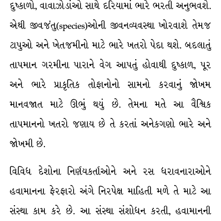
દુષ્કાળો, વાવાઝોડાંઓ સાથે દરિયામાં ભારે ભરતી અનુભવશે.
એથી જીવજંતુ(species)ઓની જીવનવ્યવસ્થા ખોરવાશે તેમજ
ટાપુઓ અને ખેતજમીનો માટે ભારે ખતરો પેદા થશે. બદલાતું
તાપમાન ગરમીના પારાને વેગ આપતું હોવાથી દુષ્કાળ, પૂર
અને ભારે પ્રાકૃતિક તોફાનોનો સામનો કરવાનું જોખમ
માનવજાત માટે ઊભું થયું છે. તેમના મતે આ વૈશ્વિક
તાપમાનનો ખતરો જણાય છે તે કરતાં અનેકગણો ભારે અને
જોખમી છે.
વિવિધ દેશોના નિર્ણયકર્તાઓને અને રસ ધરાવનારાઓને
હવામાનના ફેરફારો અંગે નિરપેક્ષ માહિતી મળે તે માટે આ
સંસ્થા કામ કરે છે. આ સંસ્થા સંશોધન કરતી, હવામાનની