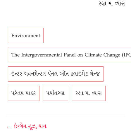
રક્ષા મ. વ્યાસ
Environment
The Intergovernmental Panel on Climate Change (IPCC)
ઇન્ટર-ગવર્નમેન્ટલ પૅનલ ઑન ક્લાઇમેટ ચેન્જ
પરંતપ પાઠક
પર્યાવરણ
રક્ષા મ. વ્યાસ
Post
← ઇન્ગેન હૂઝ, યાન