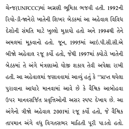
ચેન્જ(UNFCCC)માં અગ્રણી ભૂમિકા ભજવી હતી. 1992ની
રિયો-ડી-જાનેરો ખાતેની શિખર બેઠકમાં આ અહેવાલ વિવિધ
દેશોની સંમતિ માટે ખુલ્લો મુકાયો હતો અને 1994થી તેને
અમલમાં મૂકવાનો હતો. જૂન, 1995માં આઇ.પી.સી.સી.એ
બીજો અહેવાલ રજૂ કર્યો હતો, જેથી 1997માં ક્યોટો ખાતેની
બેઠકમાં તે અંગે મંત્રણાઓ યોજી શકાય તેવી અપેક્ષા રાખી
હતી. આ અહેવાલમાં જણાવવામાં આવ્યું હતું કે ‘‘પ્રાપ્ત થયેલા
પુરાવાના આધારે માનવામાં આવે છે કે વૈશ્વિક આબોહવા
ઉપર માનવસર્જિત પ્રવૃત્તિઓની અસર સ્પષ્ટ દેખાય છે. આ
અંગેનો ત્રીજો અહેવાલ 2001માં રજૂ કર્યો હતો, જે વૈશ્વિક
તાપમાન અંગે વધુ વિગતસભર માહિતી પૂરી પાડતો હતો.