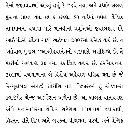
તેમાં જણાવવામાં આવ્યું હતું કે ‘‘હવે નવા અને વધારે સબળ
પુરાવા પ્રાપ્ત થયા છે કે છેલ્લાં 50 વર્ષમાં થયેલા વૈશ્વિક
તાપમાનના વધારા માટે માનવીની પ્રવૃત્તિઓ જવાબદાર છે.
આઇ.પી.સી.સી.નો ચોથો અહેવાલ 2007માં પ્રસિદ્ધ થયો છે. તે
અહેવાલ મુજબ ‘‘આબોહવાતંત્રનો ગરમાટો અસંદિગ્ધ છે. તે
પછીનો અહેવાલ 2014માં પ્રકાશિત થનાર છે. દરમિયાનમાં
2011માં વચગાળાના બે વિશેષ અહેવાલ પ્રસિદ્ધ થયા છે જે
રિન્યૂએબલ ઍનર્જી સૉર્સીસ તથા ડિઝાસ્ટર્સ ટુ ઍડવાન્સ
ક્લાઇમેટ ચેન્જ અડપ્ટેશન અંગેના છે. આ બાબત વાતાવરણ
અંગે મહાસાગરના વૈશ્વિક સરેરાશ તાપમાનમાં વધારાથી,
વિસ્તૃત રીતે હિમ અને બરફના પીગળવા પરથી અને વૈશ્વિક