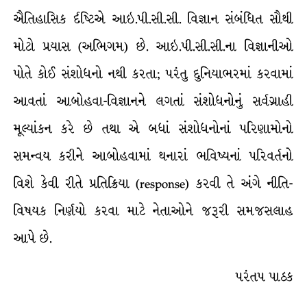
ઐતિહાસિક ર્દષ્ટિએ આઇ.પી.સી.સી. વિજ્ઞાન સંબંધિત સૌથી
મોટો પ્રયાસ (અભિગમ) છે. આઇ.પી.સી.સી.ના વિજ્ઞાનીઓ
પોતે કોઈ સંશોધનો નથી કરતા; પરંતુ દુનિયાભરમાં કરવામાં
આવતાં આબોહવા-વિજ્ઞાનને લગતાં સંશોધનોનું સર્વગ્રાહી
મૂલ્યાંકન કરે છે તથા એ બધાં સંશોધનોનાં પરિણામોનો
સમન્વય કરીને આબોહવામાં થનારાં ભવિષ્યનાં પરિવર્તનો
વિશે કેવી રીતે પ્રતિક્રિયા (response) કરવી તે અંગે નીતિ-
વિષયક નિર્ણયો કરવા માટે નેતાઓને જરૂરી સમજસલાહ
આપે છે.
પરંતપ પાઠક