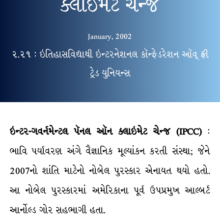
ક્લાઇમેટ ચેન્જ
January, 2002
૨.૨૧ : ઇતિહાસવિદ્યાથી ઇન્ટરનેશનલ કૉન્ફેડરેશન ઑવ્ ફ્રી
ટ્રેડ યુનિયન્સ
ઇન્ટર-ગવર્નમેન્ટલ પૅનલ ઑન ક્લાઇમેટ ચેન્જ (IPCC)
:
ભાવિ પર્યાવરણ અંગે વૈજ્ઞાનિક મૂલ્યાંકન કરતી સંસ્થા; જેને
2007નો શાંતિ માટેનો નોબેલ પુરસ્કાર એનાયત થયો હતો.
આ નોબેલ પુરસ્કારમાં અમેરિકાના પૂર્વ ઉપપ્રમુખ આલ્બર્ટ
આર્નોલ્ડ ગોર સહભાગી હતા.