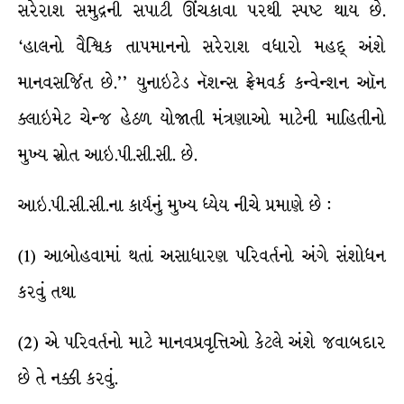
સરેરાશ સમુદ્રની સપાટી ઊંચકાવા પરથી સ્પષ્ટ થાય છે.
‘હાલનો વૈશ્વિક તાપમાનનો સરેરાશ વધારો મહદ્ અંશે
માનવસર્જિત છે.’’ યુનાઇટેડ નૅશન્સ ફ્રેમવર્ક કન્વેન્શન ઑન
ક્લાઇમેટ ચેન્જ હેઠળ યોજાતી મંત્રણાઓ માટેની માહિતીનો
મુખ્ય સ્રોત આઇ.પી.સી.સી. છે.
આઇ.પી.સી.સી.ના કાર્યનું મુખ્ય ધ્યેય નીચે પ્રમાણે છે :
(1) આબોહવામાં થતાં અસાધારણ પરિવર્તનો અંગે સંશોધન
કરવું તથા
(2) એ પરિવર્તનો માટે માનવપ્રવૃત્તિઓ કેટલે અંશે જવાબદાર
છે તે નક્કી કરવું.