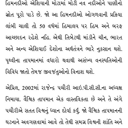
હિમનદીઓ એશિયાની મોટામાં મોટી નવ નદીઓને પાણીનો
સ્રોત પૂરો પાડે છે. જો આ હિમનદીઓ ઓગળવાની પ્રક્રિયા
લાંબી ચાલી તો 50 વર્ષમાં હિમાલય પર હિમ અને બરફ
આચ્છાદન રહેશે નહિ. એથી તિબેટથી માંડીને ચીન, ભારત
અને અન્ય એશિયાઈ દેશોના અર્થતંત્રને ભારે નુકસાન થશે.
પૃથ્વીના તાપમાનમાં વધારો થવાથી અસંખ્ય વનસ્પતિઓની
વિવિધ જાતો તેમજ જીવજંતુઓનો વિનાશ થશે.
એપ્રિલ, 2002માં રાજેન્દ્ર પચૌરી આઇ.પી.સી.સી.ના અધ્યક્ષ
નિમાયા. વૈશ્વિક તાપમાન એક વાસ્તવિકતા છે અને તે અંગે
પચૌરીએ સતત વિશ્વનું ધ્યાન દોર્યા કર્યું. જો વૈશ્વિક તાપમાનની
ઘટનાને અવગણવામાં આવે તો તેથી સમગ્ર વિશ્વની શાંતિ અને