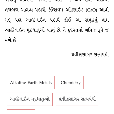
લગભગ અદ્રાવ્ય પદાર્થ. કૅલ્શિયમ ઑક્સાઇડ (CaO) આવો
મૃદ્ પણ આલ્કેલાઇન પદાર્થ હોઈ આ સમૂહનું નામ
આલ્કેલાઇન મૃદધાતુઓ પડ્યું છે. તે કુદરતમાં ખનિજ રૂપે જ
મળે છે.
પ્રવીણસાગર સત્યપંથી
Alkaline Earth Metals
Chemistry
આલ્કેલાઇન મૃદધાતુઓ
પ્રવીણસાગર સત્યપંથી