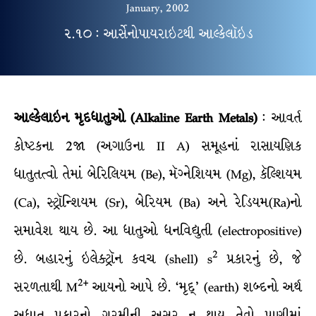
January, 2002
૨.૧૦ : આર્સેનોપાયરાઇટથી આલ્કેલૉઇડ
આલ્કેલાઇન મૃદધાતુઓ (Alkaline Earth Metals)
: આવર્ત
કોષ્ટકના 2જા (અગાઉના II A) સમૂહનાં રાસાયણિક
ધાતુતત્વો તેમાં બેરિલિયમ (Be), મૅગ્નેશિયમ (Mg), કૅલ્શિયમ
(Ca), સ્ટ્રૉન્શિયમ (Sr), બેરિયમ (Ba) અને રેડિયમ(Ra)નો
સમાવેશ થાય છે. આ ધાતુઓ ધનવિદ્યુતી (electropositive)
2
છે. બહારનું ઇલેક્ટ્રૉન કવચ (shell) s
પ્રકારનું છે, જે
2+
સરળતાથી M
આયનો આપે છે. ‘મૃદ્’ (earth) શબ્દનો અર્થ
અધાતુ પ્રકારનો ગરમીની અસર ન થાય તેવો પાણીમાં