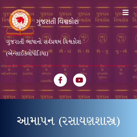
Me
ગુજરાતી ભાષાનો સર્વપ્રથમ વિશ્વકોશ
(એન્સાઈક્લોપીડિયા)
Facebook
Youtube
આમાપન (રસાયણશાસ્ત્ર)