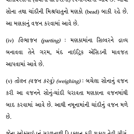
સોના તથા ચાંદીની મિશ્રધાતુનો મણકો (bead) બાકી રહે છે.
આ મણકાનું વજન કરવામાં આવે છે.
(iv)
વિભાજન
(parting)
: મણકામાંના સિલ્વરને દ્રાવ્ય
બનાવવા તેને ગરમ, મંદ નાઇટ્રિક ઍસિડની માવજત
આપવામાં આવે છે.
(v)
તોલન
(
વજન
કરવું
) (weighing)
: બચેલા સોનાનું વજન
કરી આ વજનને સોનું-ચાંદી ધરાવતા મણકાના વજનમાંથી
બાદ કરવામાં આવે છે. આથી નમૂનામાંની ચાંદીનું વજન મળે
છે.
જેના ઑક્સાઇડનું સરળતાથી રિડક્શન કરી શકાય તેવી સીસું,