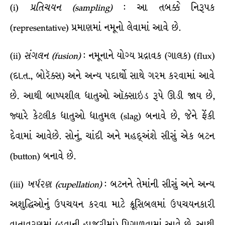
(i)
પ્રતિચયન
(sampling)
: આ તબક્કે નિરૂપક
(representative) પ્રમાણમાં નમૂનો લેવામાં આવે છે.
(ii)
સંગલન
(fusion)
: નમૂનાને યોગ્ય પ્રદ્રાવક (ગાલક) (flux)
(દા.ત., બોરૅક્સ) અને અન્ય પદાર્થો સાથે ગરમ કરવામાં આવે
છે. આથી બાષ્પશીલ ધાતુઓ ઑક્સાઇડ રૂપે ઊડી જાય છે,
જ્યારે કેટલીક ધાતુઓ ધાતુમલ (slag) બનાવે છે, જેને ફેંકી
દેવામાં આવેછે. સોનું, ચાંદી અને મહદ્અંશે સીસું એક બટન
(button) બનાવે છે.
(iii)
ખર્પરણ
(cupellation)
: બટનને તેમાંની સીસું અને અન્ય
અશુદ્ધિઓનું ઉપચયન કરવા માટે ક્રૂસિબલમાં ઉપચયનકારી
વાતાવરણમાં (હવાની હાજરીમાં) પિગાળવામાં આવે છે. આથી