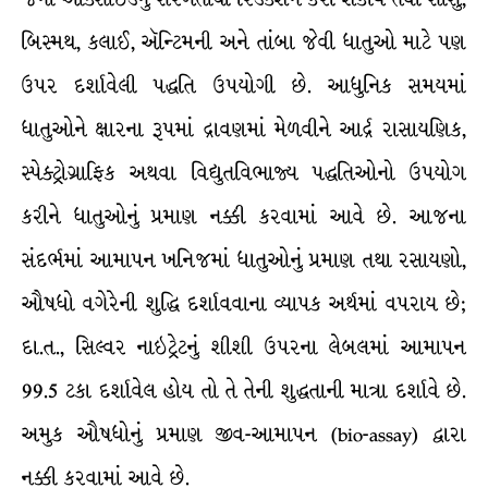
બિસ્મથ, કલાઈ, ઍન્ટિમની અને તાંબા જેવી ધાતુઓ માટે પણ
ઉપર દર્શાવેલી પદ્ધતિ ઉપયોગી છે. આધુનિક સમયમાં
ધાતુઓને ક્ષારના રૂપમાં દ્રાવણમાં મેળવીને આર્દ્ર રાસાયણિક,
સ્પેક્ટ્રોગ્રાફિક અથવા વિદ્યુતવિભાજ્ય પદ્ધતિઓનો ઉપયોગ
કરીને ધાતુઓનું પ્રમાણ નક્કી કરવામાં આવે છે. આજના
સંદર્ભમાં આમાપન ખનિજમાં ધાતુઓનું પ્રમાણ તથા રસાયણો,
ઔષધો વગેરેની શુદ્ધિ દર્શાવવાના વ્યાપક અર્થમાં વપરાય છે;
દા.ત., સિલ્વર નાઇટ્રેટનું શીશી ઉપરના લેબલમાં આમાપન
99.5 ટકા દર્શાવેલ હોય તો તે તેની શુદ્ધતાની માત્રા દર્શાવે છે.
અમુક ઔષધોનું પ્રમાણ જીવ-આમાપન (bio-assay) દ્વારા
નક્કી કરવામાં આવે છે.