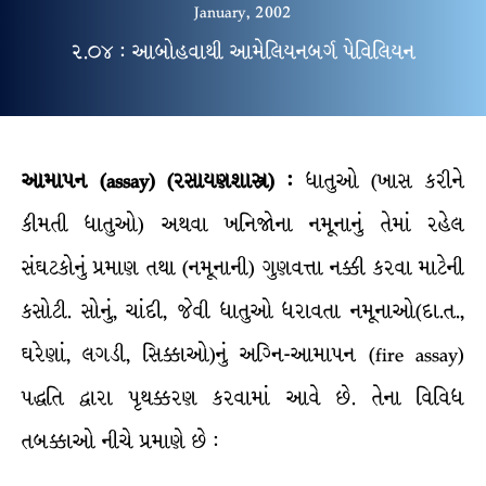
January, 2002
૨.૦૪ : આબોહવાથી આમેલિયનબર્ગ પેવિલિયન
આમાપન
(assay) (રસાયણશાસ્ત્ર) :
ધાતુઓ (ખાસ કરીને
કીમતી ધાતુઓ) અથવા ખનિજોના નમૂનાનું તેમાં રહેલ
સંઘટકોનું પ્રમાણ તથા (નમૂનાની) ગુણવત્તા નક્કી કરવા માટેની
કસોટી. સોનું, ચાંદી, જેવી ધાતુઓ ધરાવતા નમૂનાઓ(દા.ત.,
ઘરેણાં, લગડી, સિક્કાઓ)નું અગ્નિ-આમાપન (fire assay)
પદ્ધતિ દ્વારા પૃથક્કરણ કરવામાં આવે છે. તેના વિવિધ
તબક્કાઓ નીચે પ્રમાણે છે :