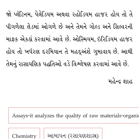
જો પ્લૅટિનમ, પેલેડિયમ અથવા રહોડિયમ હાજર હોય તો તે
પીગળેલા લેડમાં ઓગળે છે અને તેમને ગોલ્ડ અને સિલ્વરની
માફક એકઠાં કરવામાં આવે છે. ઓસ્મિયમ, ઇરિડિયમ હાજર
હોય તો ખર્પરણ દરમિયાન તે મહદ્અંશે ગુમાવાય છે. આથી
તેમનું રાસાયણિક પદ્ધતિઓ વડે વિશ્લેષણ કરવામાં આવે છે.
મહેન્દ્ર શાહ
Assays-it analyzes the quality of raw materials-organi
Chemistry
આમાપન (રસાયણશાસ્ત્ર)