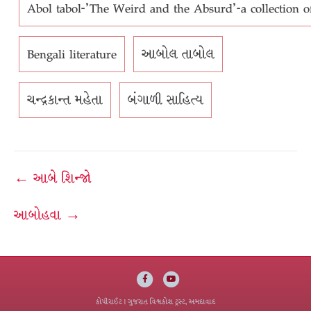
Abol tabol-'The Weird and the Absurd'-a collection
Bengali literature
આબોલ તાબોલ
ચન્દ્રકાન્ત મહેતા
બંગાળી સાહિત્ય
Post
← આબે શિન્જો
navigation
આબોહવા →
Facebook
Youtube
કોપીરાઈટ
| ગુજરાત વિશ્વકોશ ટ્રસ્ટ, અમદાવાદ