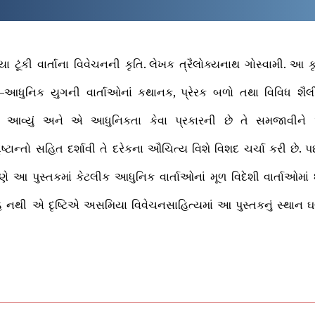
યા
ટૂંકી
વાર્તાના
વિવેચનની
કૃતિ
.
લેખક
ત્રૈલોક્યનાથ
ગોસ્વામી
.
આ
ક
–
આધુનિક
યુગની
વાર્તાઓનાં
કથાનક
,
પ્રેરક
બળો
તથા
વિવિધ
શૈલ
આવ્યું
અને
એ
આધુનિકતા
કેવા
પ્રકારની
છે
તે
સમજાવીને
ૃષ્ટાન્તો
સહિત
દર્શાવી
તે
દરેકના
ઔચિત્ય
વિશે
વિશદ
ચર્ચા
કરી
છે
.
પ
ણે
આ
પુસ્તકમાં
કેટલીક
આધુનિક
વાર્તાઓનાં
મૂળ
વિદેશી
વાર્તાઓમાં
હ
નથી
એ
દૃષ્ટિએ
અસમિયા
વિવેચનસાહિત્યમાં
આ
પુસ્તકનું
સ્થાન
ઘ