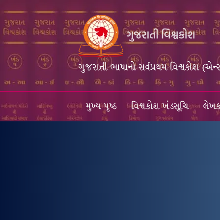
ગુજરાતી ભાષાનો સર્વપ્રથમ વિશ્વકોશ (એન્
મુખ્ય પૃષ્ઠ
વિશ્વકોશ ખંડસૂચિ
લેખક