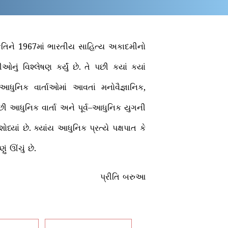
ૃતિને
1967માં
ભારતીય
સાહિત્ય
અકાદમીનો
ીઓનું
વિશ્લેષણ
કર્યું
છે
.
તે
પછી
કયાં
કયાં
આધુનિક
વાર્તાઓમાં
આવતાં
મનોવૈજ્ઞાનિક
,
છી
આધુનિક
વાર્તા
અને
પૂર્વ
–
આધુનિક
યુગની
શોધ્યાં
છે
.
ક્યાંય
આધુનિક
પ્રત્યે
પક્ષપાત
કે
ણું
ઊંચું
છે
.
પ્રીતિ
બરુઆ