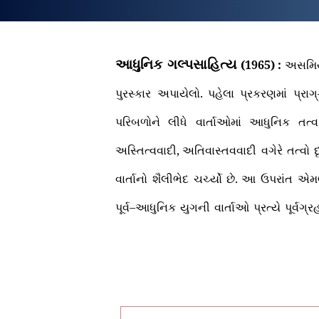
આધુનિક
ગલ્પસાહિત્ય
(
1965
) :
અસમિ
પુરસ્કાર
અપાયેલો
.
પહેલા
પ્રકરણમાં
પ્રાગ્
પરિબળોને
લીધે
વાર્તાઓમાં
આધુનિક
તત્વ
અસ્તિત્વવાદી
,
અતિવાસ્તવવાદી
વગેરે
તત્વો
દ
વાર્તાનો
શૈલીભેદ
ચર્ચ્યો
છે
.
આ
ઉપરાંત
એમ
પૂર્વ
–
આધુનિક
યુગની
વાર્તાઓ
પ્રત્યે
પૂર્વગ્ર