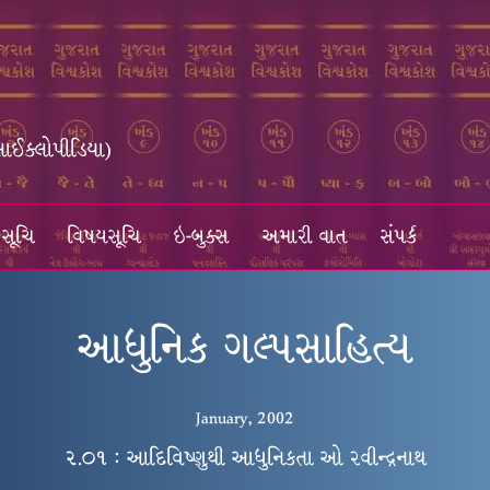
સાઈક્લોપીડિયા)
સૂચિ
વિષયસૂચિ
ઇ-બુક્સ
અમારી વાત
સંપર્ક
આધુનિક ગલ્પસાહિત્ય
January, 2002
૨.૦૧ : આદિવિષ્ણુથી આધુનિકતા ઓ રવીન્દ્રનાથ