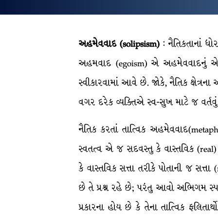
અહમેવવાદ
(solipsism)
: નૈતિકતાનાં ધોર
અહમવાદ (egoism) એ અહમેવવાદનું એક સ્
સ્વીકારવામાં આવે છે. જોકે, નૈતિક ક્ષેત્ર
વગર દરેક વ્યક્તિએ સ્વ-સુખ માટે જ વર્ત
નૈતિક કરતાં તાત્વિક અહમેવવાદ(metaphysi
સ્વતત્વ એ જ સદવસ્તુ કે વાસ્તવિક (real)
કે વાસ્તવિક સત્તા તરીકે પોતાની જ સત્તા
છે તે પ્રશ્ન રહે છે; પરંતુ આવો અભિગમ 
પ્રકારના હોય છે કે તેના તાત્વિક ફલિતાર