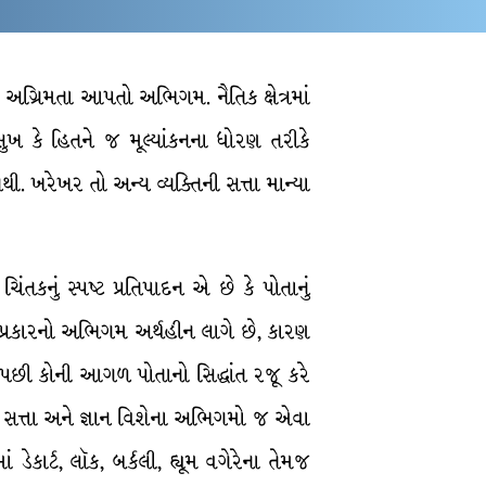
 જ અગ્રિમતા આપતો અભિગમ. નૈતિક ક્ષેત્રમાં
ુખ કે હિતને જ મૂલ્યાંકનના ધોરણ તરીકે
નથી. ખરેખર તો અન્ય વ્યક્તિની સત્તા માન્યા
ંતકનું સ્પષ્ટ પ્રતિપાદન એ છે કે પોતાનું
 આ પ્રકારનો અભિગમ અર્થહીન લાગે છે, કારણ
તો પછી કોની આગળ પોતાનો સિદ્ધાંત રજૂ કરે
ના સત્તા અને જ્ઞાન વિશેના અભિગમો જ એવા
ેકાર્ટ, લૉક, બર્કલી, હ્યૂમ વગેરેના તેમજ