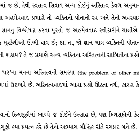
 જ છે, તેથી સ્વતત્વ સિવાય અન્ય કોઈનું અસ્તિત્વ કેવળ અનુમાન
ગતા અહમેવવાદ પ્રમાણે તો વ્યક્તિનો પોતાનો સ્વ અને તેની અવસ્
જ્ઞાનનું વિશ્લેષણ કરવા પૂરતો જ અહમેવવાદ સ્વીકારીને ચાલીએ 
ુશ્કેલીઓ ઊભી થાય છે; દા. ત., જો જ્ઞાન માત્ર વ્યક્તિની પોત
માની શકાય? તે જ પ્રમાણે અન્ય વ્યક્તિના અસ્તિત્વની સાબિતીના પ્રશ
તેમજ ‘પર’ના મનના અસ્તિત્વની સમસ્યા (the problem of other m
િગમમાં ઉદભવે છે. અસ્તિત્વવાદમાં આવા પ્રશ્નો ઊઠતા નથી, કારણ
નો ફિલસૂફીમાં ભાગ્યે જ કોઈને ઉત્સાહ છે, પણ ફિલસૂફોની કેટ
ફો કયા પ્રયત્ન કરે છે તેનો અભ્યાસ બૌદ્ધિક રીતે રસપ્રદ બને છે.