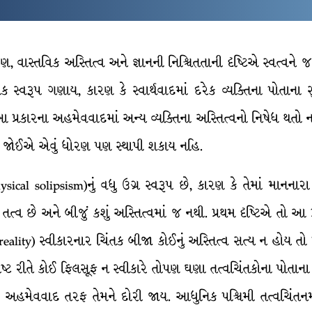
ણ, વાસ્તવિક અસ્તિત્વ અને જ્ઞાનની નિશ્ચિતતાની દૃષ્ટિએ સ્વત્વને
વરૂપ ગણાય, કારણ કે સ્વાર્થવાદમાં દરેક વ્યક્તિના પોતાના સ
ના આ પ્રકારના અહમેવવાદમાં અન્ય વ્યક્તિના અસ્તિત્વનો નિષેધ થતો 
વું જોઈએ એવું ધોરણ પણ સ્થાપી શકાય નહિ.
cal solipsism)નું વધુ ઉગ્ર સ્વરૂપ છે, કારણ કે તેમાં માનનારા ચિ
 તત્વ છે અને બીજું કશું અસ્તિત્વમાં જ નથી. પ્રથમ દૃષ્ટિએ તો
 (reality) સ્વીકારનાર ચિંતક બીજા કોઈનું અસ્તિત્વ સત્ય ન હોય 
સ્પષ્ટ રીતે કોઈ ફિલસૂફ ન સ્વીકારે તોપણ ઘણા તત્વચિંતકોના પોતા
્થો અહમેવવાદ તરફ તેમને દોરી જાય. આધુનિક પશ્ચિમી તત્વચિંતનમાં ડ