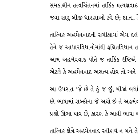
સમકાલીન તત્વચિંતનમાં તાર્કિક પ્રત્યક્
જવા સારુ બીજી ધારણાઓ કરે છે; દા.ત., 
તાત્વિક અહમેવવાદની સમીક્ષામાં એમ દલ
તેને જ આધારવિધાનોમાંથી ફલિતવિધાન તરી
આમ અહમેવવાદ પોતે જ તાર્કિક દૃષ્ટિએ સ
એટલે કે અહમેવવાદ અસત્ય હોય તો અને તો
આ ઉપરાંત ‘જે છે તે હું જ છું, બીજાં બધ
છે. ભાષામાં શબ્દોના જે અર્થો છે તે 
પ્રશ્નો ઊભા થાય છે, કારણ કે આવી ભાષા બી
તાત્વિક ક્ષેત્રે અહમેવવાદ સ્વીકાર્ય ન બને 