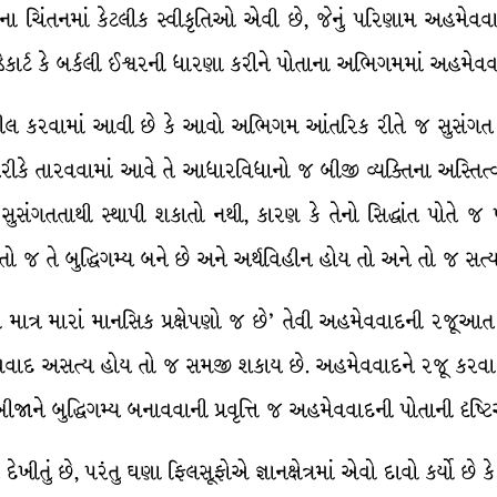
ષવાદના ચિંતનમાં કેટલીક સ્વીકૃતિઓ એવી છે, જેનું પરિણામ અહમેવ
ડેકાર્ટ કે બર્કલી ઈશ્વરની ધારણા કરીને પોતાના અભિગમમાં અહમે
ીલ કરવામાં આવી છે કે આવો અભિગમ આંતરિક રીતે જ સુસંગત નથી, 
કે તારવવામાં આવે તે આધારવિધાનો જ બીજી વ્યક્તિના અસ્તિત્વના
ુસંગતતાથી સ્થાપી શકાતો નથી, કારણ કે તેનો સિદ્ધાંત પોતે જ
 જ તે બુદ્ધિગમ્ય બને છે અને અર્થવિહીન હોય તો અને તો જ સત
ાં માત્ર મારાં માનસિક પ્રક્ષેપણો જ છે’ તેવી અહમેવવાદની રજૂઆ
અહમેવવાદ અસત્ય હોય તો જ સમજી શકાય છે. અહમેવવાદને રજૂ કરવ
જાને બુદ્ધિગમ્ય બનાવવાની પ્રવૃત્તિ જ અહમેવવાદની પોતાની દૃષ્ટિ
તે દેખીતું છે, પરંતુ ઘણા ફિલસૂફોએ જ્ઞાનક્ષેત્રમાં એવો દાવો કર્યો છ