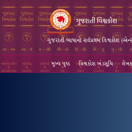
ગુજરાતી ભાષાનો સર્વપ્રથમ વિશ્વકોશ (એન્
મુખ્ય પૃષ્ઠ
વિશ્વકોશ ખંડસૂચિ
લેખક