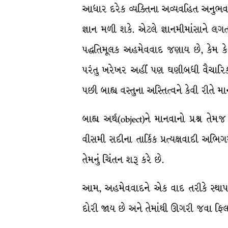
આધાર દરેક વ્યક્તિના અવ્યવહિત અનુભવમાં
જ્ઞાન મળી શકે. એટલે જ્ઞાનમીમાંસાને લ
પદ્ધતિમૂલક અહમેવવાદ જણાય છે, કેમ કે 
પરંતુ ખરેખર અહીં પણ ઘણીબધી વૈચારિક મ
પછી બાહ્ય વસ્તુના અસ્તિત્વને કેવી રીતે 
બાહ્ય અર્થ(object)ને માનવાનો પ્રશ્ન 
વીસમી સદીના તાર્કિક પ્રત્યક્ષવાદી અભ
તેમનું ચિંતન શરૂ કરે છે.
આમ, અહમેવવાદને એક વાદ તરીકે સ્થાપવા
દોરી જાય છે અને તેમાંથી ઊગરી જવા ફિલસૂ