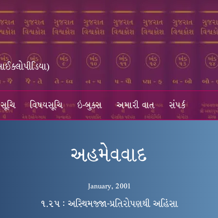
સાઈક્લોપીડિયા)
સૂચિ
વિષયસૂચિ
ઇ-બુક્સ
અમારી વાત
સંપર્ક
અહમેવવાદ
January, 2001
૧.૨૫ : અસ્થિમજ્જા-પ્રતિરોપણથી અહિંસા