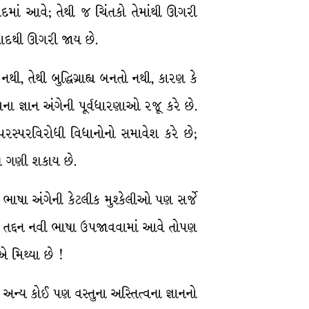
વાદમાં આવે; તેથી જ ચિંતકો તેમાંથી ઊગરી
વવાદથી ઊગરી જાય છે.
તેથી બુદ્ધિગ્રાહ્ય બનતો નથી, કારણ કે
 જ્ઞાન અંગેની પૂર્વધારણાઓ રજૂ કરે છે.
 પરસ્પરવિરોધી વિધાનોનો સમાવેશ કરે છે;
્ય ગણી શકાય છે.
ત ભાષા અંગેની કેટલીક મુશ્કેલીઓ પણ સર્જે
ા તદ્દન નવી ભાષા ઉપજાવવામાં આવે તોપણ
એ મિથ્યા છે !
ે કે અન્ય કોઈ પણ વસ્તુના અસ્તિત્વના જ્ઞાનનો