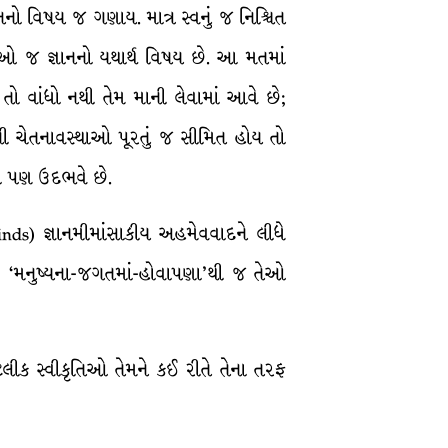
નો વિષય જ ગણાય. માત્ર સ્વનું જ નિશ્ચિત
થાઓ જ જ્ઞાનનો યથાર્થ વિષય છે. આ મતમાં
તો વાંધો નથી તેમ માની લેવામાં આવે છે;
ાની ચેતનાવસ્થાઓ પૂરતું જ સીમિત હોય તો
્નો પણ ઉદભવે છે.
inds) જ્ઞાનમીમાંસાકીય અહમેવવાદને લીધે
 કે ‘મનુષ્યના-જગતમાં-હોવાપણા’થી જ તેઓ
લીક સ્વીકૃતિઓ તેમને કઈ રીતે તેના તરફ