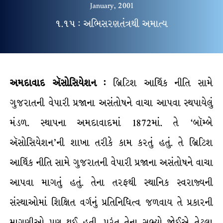
January, 2001
૧.૧૫ : અભિસરણતંત્રથી અમાત્ય
અમદાવાદ ઍસોસિયેશન :
બ્રિટિશ આર્થિક નીતિ સામે
ગુજરાતની વેપારી પ્રજાના અસંતોષને વાચા આપવા સ્થપાયેલું
મંડળ. સ્થાપના અમદાવાદમાં 1872માં. તે ‘બૉમ્બે
ઍસોસિયેશન’ની શાખા તરીકે કામ કરતું હતું. તે બ્રિટિશ
આર્થિક નીતિ સામે ગુજરાતની વેપારી પ્રજાના અસંતોષને વાચા
આપવા માગતું હતું. તેના તરફથી સ્થાનિક સ્વરાજ્યની
સંસ્થાઓમાં શિક્ષિત વર્ગનું પ્રતિનિધિત્વ જળવાય તે પ્રકારની
માગણીઓ પણ થઈ હતી. પરંતુ તેના સભ્યો જોઈએ તેટલા