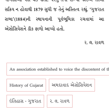
સક્રિય ન હોવાથી 1879 સુધી જ તેનું અસ્તિત્વ રહ્યું. ‘ગુજરાત
સભા’(1884)ની સ્થાપનાની પૂર્વભૂમિકા રચવામાં આ
ઍસોસિયેશને ઠીક ફાળો આપ્યો હતો.
ર. લ. રાવળ
An association established to voice the discontent of
History of Gujarat
અમદાવાદ એસોસિયેશન
ઇતિહાસ - ગુજરાત
ર. લ. રાવળ