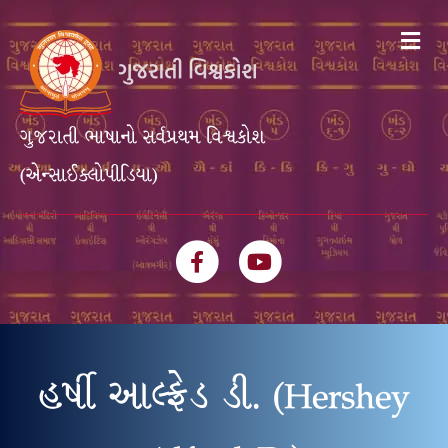
Me
ગુજરાતી ભાષાનો સર્વપ્રથમ વિશ્વકોશ
(એન્સાઈક્લોપીડિયા)
Facebook
Youtube
હર્ષી આલ્ફ્રેડ ડી. (Hershey