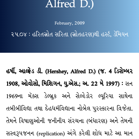
Alfred D.)
February, 2009
૨૫.૦૪ : હરિતસ્રોત સરિતા (સ્રોતહરણ)થી હર્સ્ટ, ડૅમિયન
હર્ષી, આલ્ફ્રેડ ડી. (Hershey, Alfred D.) (જ. 4 ડિસેમ્બર
1908, ઓવોસો, મિશિગન, યુ.એસ.; અ. 22 મે 1997) :
સન
1969ના મૅક્સ ડેલ્બ્રુક અને સેલ્વેડોર લ્યૂરિયા સાથેના
તબીબીવિદ્યા તથા દેહધર્મવિદ્યાના નોબેલ પુરસ્કારના વિજેતા.
તેમને વિષાણુઓની જનીનીય સંરચના (બંધારણ) અને તેમની
સસ્વરૂપજનન (replication) અંગે કરેલી શોધ માટે આ માન