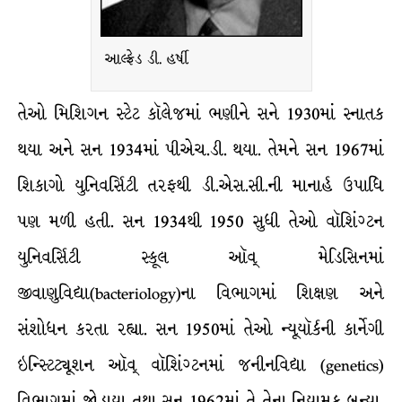
આલ્ફ્રેડ ડી. હર્ષી
તેઓ મિશિગન સ્ટેટ કૉલેજમાં ભણીને સને 1930માં સ્નાતક
થયા અને સન 1934માં પીએચ.ડી. થયા. તેમને સન 1967માં
શિકાગો યુનિવર્સિટી તરફથી ડી.એસ.સી.ની માનાર્હ ઉપાધિ
પણ મળી હતી. સન 1934થી 1950 સુધી તેઓ વૉશિંગ્ટન
યુનિવર્સિટી સ્કૂલ ઑવ્ મેડિસિનમાં
જીવાણુવિદ્યા(bacteriology)ના વિભાગમાં શિક્ષણ અને
સંશોધન કરતા રહ્યા. સન 1950માં તેઓ ન્યૂયૉર્કની કાર્નેગી
ઇન્સ્ટિટ્યૂશન ઑવ્ વૉશિંગ્ટનમાં જનીનવિદ્યા (genetics)
વિભાગમાં જોડાયા તથા સન 1962માં તે તેના નિયામક બન્યા.