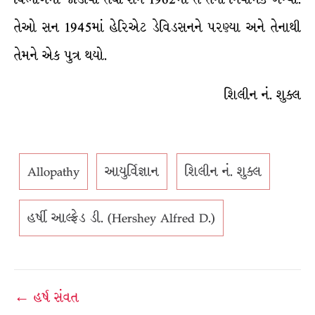
તેઓ સન 1945માં હેરિએટ ડેવિડસનને પરણ્યા અને તેનાથી
તેમને એક પુત્ર થયો.
શિલીન નં. શુક્લ
Allopathy
આયુર્વિજ્ઞાન
શિલીન નં. શુક્લ
હર્ષી આલ્ફ્રેડ ડી. (Hershey Alfred D.)
Post
← હર્ષ સંવત