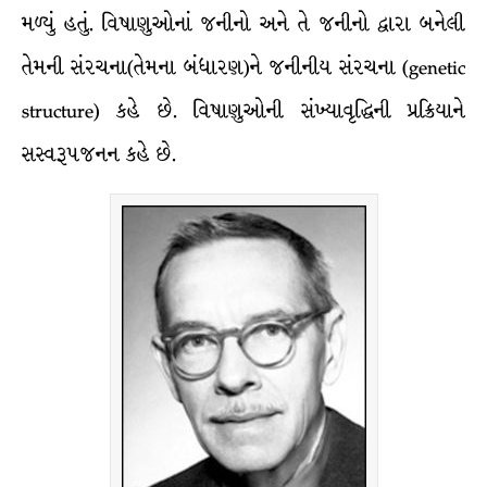
મળ્યું હતું. વિષાણુઓનાં જનીનો અને તે જનીનો દ્વારા બનેલી
તેમની સંરચના(તેમના બંધારણ)ને જનીનીય સંરચના (genetic
structure) કહે છે. વિષાણુઓની સંખ્યાવૃદ્ધિની પ્રક્રિયાને
સસ્વરૂપજનન કહે છે.