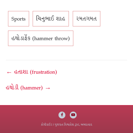
Sports
ચિનુભાઈ શાહ
રમતગમત
હથોડાફેંક (hammer throw)
Post
← હતાશા (frustration)
navigation
હથોડી (hammer) →
Facebook
Youtube
કોપીરાઈટ
| ગુજરાત વિશ્વકોશ ટ્રસ્ટ, અમદાવાદ