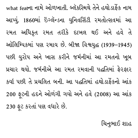
what featના નામે ઓળખાતી. બ્લૅકસ્મિથે તેને હથોડાફેંક નામ
આપ્યું. 1860માં ઇંગ્લૅન્ડના યુનિવર્સિટી રમતોત્સવમાં આ
રમત અધિકૃત રમત તરીકે દાખલ થઈ અને હવે તે
ઑલિમ્પિકમાં પણ રમાય છે. બીજા વિશ્વયુદ્ધ (1939–1945)
પછી યુરોપ અને ખાસ કરીને જર્મનીમાં આ રમતનો ખૂબ
પ્રચાર થયો. જર્મનીએ આ રમત રમવાની પદ્ધતિમાં ફેરફાર
કર્યા પછી તે પ્રચલિત બની. આ પદ્ધતિમાં હથોડાફેંકનો આંક
200 ફૂટની હદને ઓળંગી ગયો અને હવે (2008) આ આંક
230 ફૂટ કરતાં પણ વધારે છે.
ચિનુભાઈ શાહ