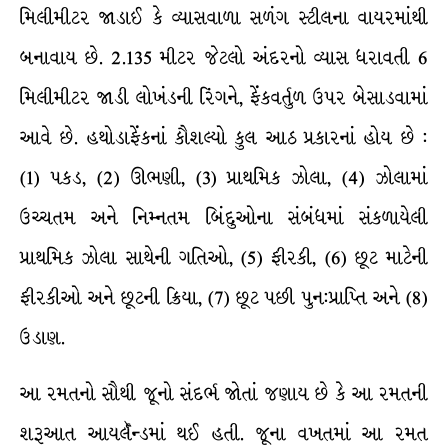
મિલીમીટર જાડાઈ કે વ્યાસવાળા સળંગ સ્ટીલના વાયરમાંથી
બનાવાય છે. 2.135 મીટર જેટલો અંદરનો વ્યાસ ધરાવતી 6
મિલીમીટર જાડી લોખંડની રિંગને, ફેંકવર્તુળ ઉપર બેસાડવામાં
આવે છે. હથોડાફેંકનાં કૌશલ્યો કુલ આઠ પ્રકારનાં હોય છે :
(1) પકડ, (2) ઊભણી, (3) પ્રાથમિક ઝોલા, (4) ઝોલામાં
ઉચ્ચતમ અને નિમ્નતમ બિંદુઓના સંબંધમાં સંકળાયેલી
પ્રાથમિક ઝોલા સાથેની ગતિઓ, (5) ફીરકી, (6) છૂટ માટેની
ફીરકીઓ અને છૂટની ક્રિયા, (7) છૂટ પછી પુન:પ્રાપ્તિ અને (8)
ઉડાણ.
આ રમતનો સૌથી જૂનો સંદર્ભ જોતાં જણાય છે કે આ રમતની
શરૂઆત આયર્લૅન્ડમાં થઈ હતી. જૂના વખતમાં આ રમત