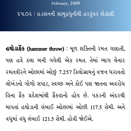
February, 2009
૨૫.૦૨ : હડસનની સામુદ્રધુનીથી હરકુંવર શેઠાણી
હથોડાફેંક (hammer throw)
: મૂળ શક્તિની રમત ગણાતી,
પણ હવે કલા બની ગયેલી એક રમત. તેમાં ભાગ લેનાર
રમતવીરને ઓછામાં ઓછું 7.257 કિલોગ્રામનું વજન ધરાવતો
લોખંડનો ગોળો સપાટ, સ્વચ્છ અને કોઈ પણ જાતના અવરોધ
વિના ફેંક પ્રદેશમાંથી ફેંકવાનો હોય છે. પકડની અંદરથી
માપતાં હથોડાની લંબાઈ ઓછામાં ઓછી 117.5 સેમી. અને
વધુમાં વધુ લંબાઈ 121.5 સેમી. હોવી જોઈએ.