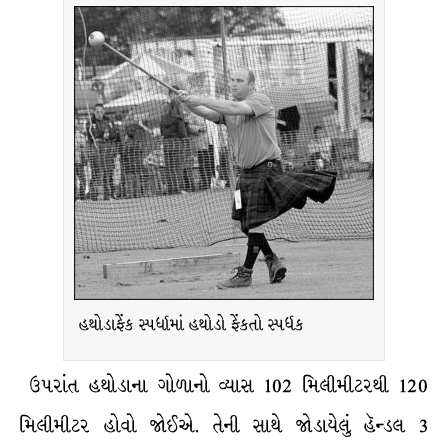
હથોડાફેંક સ્પર્ધામાં હથોડો ફેંકતો સ્પર્ધક
ઉપરાંત હથોડાના ગોળાનો વ્યાસ 102 મિલીમીટરથી 120
મિલીમીટર હોવો જોઈએ. તેની સાથે જોડાયેલું હૅન્ડલ 3