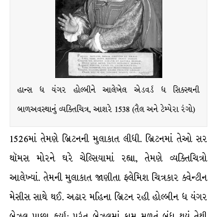
હાન્સ ધ યંગર હોલ્બીને આલેખેલ એડવર્ડ ધ સિક્સ્થની
બાળઅવસ્થાનું વ્યક્તિચિત્ર, આશરે 1538 (તૈલ અને ટેમ્પેરા રંગો)
1526માં તેમણે બ્રિટનની મુલાકાત લીધી. બ્રિટનમાં તેઓ સર
થૉમસ મોરને ઘરે ચેલ્સિયામાં રહ્યા, તેમણે વ્યક્તિચિત્રો
આલેખ્યાં. તેમની મુલાકાત જાણીતા ફ્લેમિશ ચિત્રકાર ક્વેન્ટીન
મેસીસ સાથે થઈ. અઢાર મહિના બ્રિટન રહી હોલ્બીન ધ યંગર
બેઝલ પાછા ફર્યા; પરંતુ બેઝલમાં કામ મળતું બંધ થયું તેથી