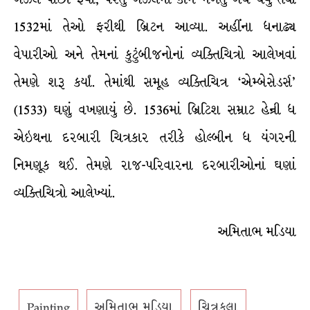
1532માં તેઓ ફરીથી બ્રિટન આવ્યા. અહીંના ધનાઢ્ય
વેપારીઓ અને તેમનાં કુટુંબીજનોનાં વ્યક્તિચિત્રો આલેખવાં
તેમણે શરૂ કર્યાં. તેમાંથી સમૂહ વ્યક્તિચિત્ર ‘એમ્બેસેડર્સ’
(1533) ઘણું વખણાયું છે. 1536માં બ્રિટિશ સમ્રાટ હેન્રી ધ
એઇથના દરબારી ચિત્રકાર તરીકે હોલ્બીન ધ યંગરની
નિમણૂક થઈ. તેમણે રાજ-પરિવારના દરબારીઓનાં ઘણાં
વ્યક્તિચિત્રો આલેખ્યાં.
અમિતાભ મડિયા
Painting
અમિતાભ મડિયા
ચિત્રકલા