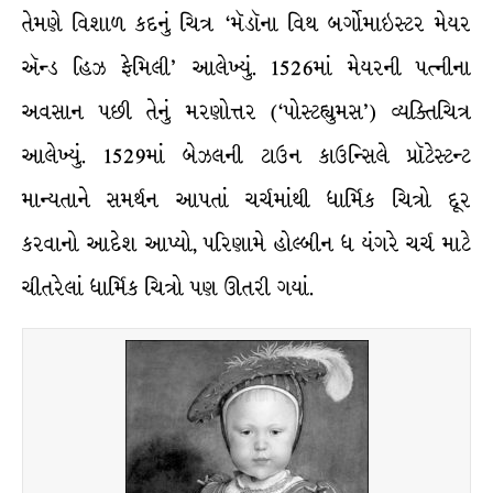
તેમણે વિશાળ કદનું ચિત્ર ‘મૅડૉના વિથ બર્ગોમાઇસ્ટર મેયર
ઍન્ડ હિઝ ફેમિલી’ આલેખ્યું. 1526માં મેયરની પત્નીના
અવસાન પછી તેનું મરણોત્તર (‘પોસ્ટહ્યુમસ’) વ્યક્તિચિત્ર
આલેખ્યું. 1529માં બેઝલની ટાઉન કાઉન્સિલે પ્રૉટેસ્ટન્ટ
માન્યતાને સમર્થન આપતાં ચર્ચમાંથી ધાર્મિક ચિત્રો દૂર
કરવાનો આદેશ આપ્યો, પરિણામે હોલ્બીન ધ યંગરે ચર્ચ માટે
ચીતરેલાં ધાર્મિક ચિત્રો પણ ઊતરી ગયાં.