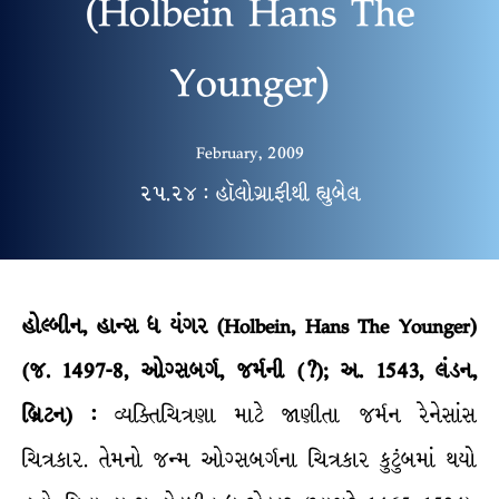
(Holbein Hans The
Younger)
February, 2009
૨૫.૨૪ : હૉલોગ્રાફીથી હ્યુબેલ
હોલ્બીન, હાન્સ ધ યંગર (Holbein, Hans The Younger)
(જ. 1497-8, ઓગ્સબર્ગ, જર્મની (?); અ. 1543, લંડન,
બ્રિટન) :
વ્યક્તિચિત્રણા માટે જાણીતા જર્મન રેનેસાંસ
ચિત્રકાર. તેમનો જન્મ ઓગ્સબર્ગના ચિત્રકાર કુટુંબમાં થયો