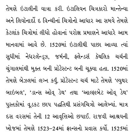
તેમણે ઇટાલીની યાત્રા કરી. ઇટાલિયન ચિત્રકારો માન્તેન્યા
અને લિયૉનાર્દો દ વિન્ચીનાં ચિત્રોનો આધાર આ સમયે તેમણે
કેટલાંક ચિત્રોમાં લીધો હોવાનાં પરોક્ષ પ્રમાણને આધારે આમ
માનવામાં આવે છે. 1520માં ઇટાલીથી પાછા આવ્યા ત્યાં
સુધીમાં નેધરલૅન્ડ્ઝ, જર્મની, ફ્લેન્ડર્સ કૅથલિક ચર્ચની
ચુંગાલમાંથી મુક્ત બની પ્રૉટેસ્ટન્ટ બની ચૂક્યા હતા. 1520માં
તેમણે બેઝલમાં લગ્ન કર્યું. પ્રૉટેસ્ટન્ટ ચર્ચ માટે તેમણે ‘લ્યુથર
બાઇબલ’, ‘ડાન્સ ઑવ્ ડેથ’ તથા ‘આલ્ફાબેટ ઑવ્ ડેથ’
પુસ્તકોમાં વૂડકટ છાપ પદ્ધતિથી પ્રસંગચિત્રો આલેખ્યાં. માત્ર
દસ વરસમાં તેની 12 આવૃત્તિઓ છપાઈ. રાજવી આશ્રયની
ખોજમાં તેમણે 1523–24માં ફ્રાન્સનો પ્રવાસ કર્યો. 1525માં