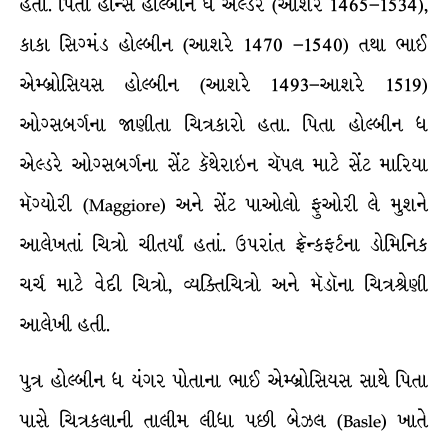
હતો. પિતા હાન્સ હોલ્બીન ધ એલ્ડર (આશરે 1465–1534),
કાકા સિગ્મંડ હોલ્બીન (આશરે 1470 –1540) તથા ભાઈ
એમ્બ્રોસિયસ હોલ્બીન (આશરે 1493–આશરે 1519)
ઓગ્સબર્ગના જાણીતા ચિત્રકારો હતા. પિતા હોલ્બીન ધ
એલ્ડરે ઓગ્સબર્ગના સેંટ કૅથેરાઇન ચૅપલ માટે સેંટ મારિયા
મૅગ્યોરી (Maggiore) અને સેંટ પાઓલો ફુઓરી લે મુશને
આલેખતાં ચિત્રો ચીતર્યાં હતાં. ઉપરાંત ફ્રૅન્કફર્ટના ડોમિનિક
ચર્ચ માટે વેદી ચિત્રો, વ્યક્તિચિત્રો અને મૅડૉના ચિત્રશ્રેણી
આલેખી હતી.
પુત્ર હોલ્બીન ધ યંગર પોતાના ભાઈ એમ્બ્રોસિયસ સાથે પિતા
પાસે ચિત્રકલાની તાલીમ લીધા પછી બેઝલ (Basle) ખાતે