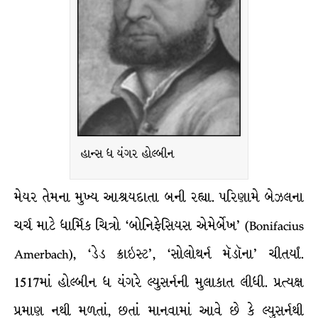
હાન્સ ધ યંગર હોલ્બીન
મેયર તેમના મુખ્ય આશ્રયદાતા બની રહ્યા. પરિણામે બેઝલના
ચર્ચ માટે ધાર્મિક ચિત્રો ‘બોનિફેસિયસ એમેર્બેખ’ (Bonifacius
Amerbach), ‘ડેડ ક્રાઇસ્ટ’, ‘સોલોથર્ન મૅડૉના’ ચીતર્યાં.
1517માં હોલ્બીન ધ યંગરે લ્યુસર્નની મુલાકાત લીધી. પ્રત્યક્ષ
પ્રમાણ નથી મળતાં, છતાં માનવામાં આવે છે કે લ્યુસર્નથી