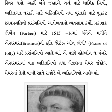
સ્થિર થયો. અહીં બંને જણાએ ચર્ચ માટે ધાર્મિક ચિત્રો,
વ્યક્તિગત ઘરાકો માટે વ્યક્તિચિત્રો તથા પુસ્તકો માટે વૂડકટ
છાપપદ્ધતિથી પ્રસંગચિત્રો આલેખવાનો વ્યવસાય કર્યો. પ્રકાશક
ફોર્બેન (Forben) માટે 1515 –16માં બંનેએ મળીને
એરાસ્મસ(Erasmus)ની કૃતિ ‘પ્રેઇઝ ઑવ્ ફૉલી’ (Praise of
folly) માટે પ્રસંગચિત્રો આલેખ્યાં. એ પછી હોલ્બીન ધ યંગરે
એરાસ્મસનાં ત્રણ વ્યક્તિચિત્રો તથા બેઝલના મેયર જેકોબ
મેયરનાં તેની પત્ની સાથે સજોડે બે વ્યક્તિચિત્રો આલેખ્યાં.