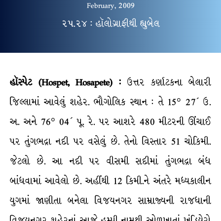
February, 2009
૨૫.૨૪ : હૉલોગ્રાફીથી હ્યુબેલ
હૉસ્પેટ (Hospet, Hosapete) :
ઉત્તર કર્ણાટકના બેલારી
જિલ્લામાં આવેલું શહેર. ભૌગોલિક સ્થાન : તે 15° 27´ ઉ.
અ. અને 76° 04´ પૂ. રે. પર આશરે 480 મીટરની ઊંચાઈ
પર તુંગભદ્રા નદી પર વસેલું છે. તેનો વિસ્તાર 51 ચોકિમી.
જેટલો છે. આ નદી પર વીસમી સદીમાં તુંગભદ્રા બંધ
બાંધવામાં આવેલો છે. અહીંથી 12 કિમી.ને અંતરે મધ્યકાલીન
યુગમાં જાણીતા બનેલા વિજયનગર સામ્રાજ્યની રાજધાની
વિજયનગર શહેરનાં આજે હમ્પી નામથી ઓળખાતાં ખંડિયેરો