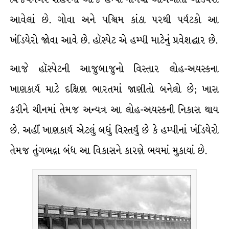
આવેલાં છે. ગોવા અને પશ્ચિમ કાંઠા પરથી પર્યટકો આ
ખંડિયેરો જોવા આવે છે. હૉસ્પેટ એ હમ્પી માટેનું પ્રવેશદ્ધાર છે.
આજે હૉસ્પેટની આજુબાજુનો વિસ્તાર લોહ-અયસ્કના
ખાણકાર્ય માટે દક્ષિણ ભારતમાં જાણીતો બનેલો છે; ખાસ
કરીને ચીનમાં તેમજ અન્યત્ર આ લોહ-અયસ્કની નિકાસ થાય
છે. અહીં ખાણકાર્ય એટલું બધું વિસ્તર્યું છે કે હમ્પીનાં ખંડિયેરો
તેમજ તુંગભદ્રા બંધ આ વિકાસને કારણે ભયમાં મુકાયાં છે.