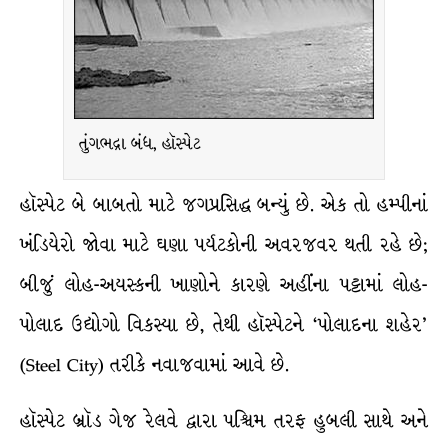
તુંગભદ્રા બંધ, હૉસ્પેટ
હૉસ્પેટ બે બાબતો માટે જગપ્રસિદ્ધ બન્યું છે. એક તો હમ્પીનાં
ખંડિયેરો જોવા માટે ઘણા પર્યટકોની અવરજવર થતી રહે છે;
બીજું લોહ-અયસ્કની ખાણોને કારણે અહીંના પટ્ટામાં લોહ-
પોલાદ ઉદ્યોગો વિકસ્યા છે, તેથી હૉસ્પેટને ‘પોલાદના શહેર’
(Steel City) તરીકે નવાજવામાં આવે છે.
હૉસ્પેટ બ્રૉડ ગેજ રેલવે દ્વારા પશ્ચિમ તરફ હુબલી સાથે અને