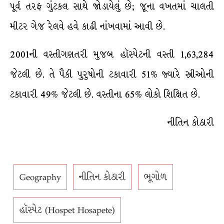
પૂર્વ તરફ ગુંટકલ સાથે જોડાયેલું છે; જૂના વખતમાં ચાલતી
મીટર ગેજ રેલવે હવે કાઢી નાંખવામાં આવી છે.
2001ની વસ્તીગણતરી મુજબ હૉસ્પેટની વસ્તી 1,63,284
જેટલી છે. તે પૈકી પુરુષોની ટકાવારી 51% જ્યારે સ્ત્રીઓની
ટકાવારી 49% જેટલી છે. વસ્તીના 65% લોકો શિક્ષિત છે.
નીતિન કોઠારી
Geography
નીતિન કોઠારી
ભૂગોળ
હૉસ્પેટ (Hospet Hosapete)