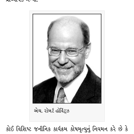
એચ. રૉબર્ટ હૉર્વિટ્ઝ
કોઈ વિશિષ્ટ જનીનિક કાર્યક્રમ કોષમૃત્યુનું નિયમન કરે છે કે