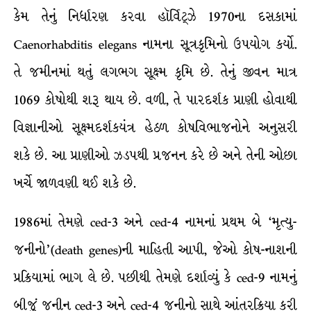
કેમ તેનું નિર્ધારણ કરવા હૉર્વિટ્ઝે 1970ના દસકામાં
Caenorhabditis elegans નામના સૂત્રકૃમિનો ઉપયોગ કર્યો.
તે જમીનમાં થતું લગભગ સૂક્ષ્મ કૃમિ છે. તેનું જીવન માત્ર
1069 કોષોથી શરૂ થાય છે. વળી, તે પારદર્શક પ્રાણી હોવાથી
વિજ્ઞાનીઓ સૂક્ષ્મદર્શકયંત્ર હેઠળ કોષવિભાજનોને અનુસરી
શકે છે. આ પ્રાણીઓ ઝડપથી પ્રજનન કરે છે અને તેની ઓછા
ખર્ચે જાળવણી થઈ શકે છે.
1986માં તેમણે ced-3 અને ced-4 નામનાં પ્રથમ બે ‘મૃત્યુ-
જનીનો’(death genes)ની માહિતી આપી, જેઓ કોષ-નાશની
પ્રક્રિયામાં ભાગ લે છે. પછીથી તેમણે દર્શાવ્યું કે ced-9 નામનું
બીજું જનીન ced-3 અને ced-4 જનીનો સાથે આંતરક્રિયા કરી