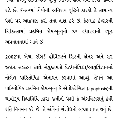
જેથી જેમનું સામાન્યત: મૃત્યુ નિશ્ચિત હોય તેવા કોષો જીવંત
રહે છે. કૅન્સરમાં કોષોની અતિશય વૃદ્ધિને કારણે તે સામાન્ય
પેશી પર આક્રમણ કરી તેનો નાશ કરે છે. કેટલાંક કૅન્સરની
ચિકિત્સામાં પ્રક્રમિત કોષ-મૃત્યુનો દર વધારવાનો વ્યૂહ
અપનાવવામાં આવે છે.
2002માં એચ. રૉબર્ટ હૉર્વિટ્ઝને સિડની બ્રેનર અને સર
જ્હૉન સલ્સ્ટન સાથે સંયુક્તપણે દેહધર્મવિદ્યા/આયુર્વિજ્ઞાનમાં
નોબેલ પારિતોષિક એનાયત કરવામાં આવ્યું. તેમને આ
પારિતોષિક પ્રક્રમિત કોષ-મૃત્યુ કે ઍપોપ્ટોસિસ (apoptosis)ની
ચાવીરૂપ ક્રિયાવિધિ દ્વારા જનીનો પેશી કે અંગવિકાસનું કેવી
રીતે નિયમન કરે છે તે અંગેનાં સંશોધનો બદલ પ્રાપ્ત થયું છે.