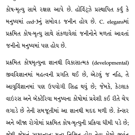
કોષ-મૃત્યુ સામે રક્ષણ આપે છે. હૉર્વિટ્ઝે પ્રસ્થાપિત કર્યું કે
મનુષ્યમાં ced-3નું સમોવડ જનીન હોય છે. C. elegansમાં
પ્રક્રમિત કોષ-મૃત્યુ સાથે સંકળાયેલાં જનીનોને મળતાં આવતાં
જનીનો મનુષ્યમાં પણ હોય છે.
પ્રક્રમિત કોષમૃત્યુના જ્ઞાનથી વિકાસાત્મક (developmental)
જીવવિજ્ઞાનમાં મહત્વની પ્રગતિ થઈ છે, એટલું જ નહિ, તે
આયુર્વિજ્ઞાનમાં પણ ઉપયોગી સિદ્ધ થયું છે; જેમકે, કેટલાક
વાઇરસ અને બૅક્ટેરિયા મનુષ્યના કોષોમાં પ્રવેશી કઈ રીતે ચેપ
લગાડે છે તેની સમજૂતીમાં આ જ્ઞાનથી મદદ મળી છે. કૅન્સર
અને બીજા રોગોમાં પ્રક્રમિત કોષ-મૃત્યુની પ્રક્રિયા ધીમી પડે છે;