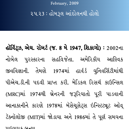
February, 2009
૨૫.૨3 : હોમરૂલ આંદોલનથી હોલો
હૉર્વિટ્ઝ, એચ. રૉબર્ટ (જ. 8 મે 1947, શિકાગો) :
2002ના
નોબેલ પુરસ્કારના સહવિજેતા. અમેરિકીય આણ્વિક
જીવવિજ્ઞાની. તેમણે 1974માં હાર્વર્ડ યુનિવર્સિટીમાંથી
પીએચ.ડી.ની પદવી પ્રાપ્ત કરી. મેડિકલ રિસર્ચ કાઉન્સિલ
(MRC)માં 1974થી બ્રેનરની જરૂરિયાતો પૂરી પાડવાની
આનાકાનીને કારણે 1978માં મૅસેચૂસેટ્સ ઇન્સ્ટિટ્યૂટ ઑવ્
ટૅક્નૉલૉજી (MIT)માં જોડાયા અને 1986માં તે પૂર્ણ સમયના
પ્રાધ્યાપક બન્યા.