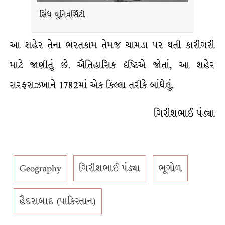
સિંધ યુનિવર્સિટી
આ શહેર તેના ભરતકામ તેમજ ચામડા પર થતી કારીગરી
માટે જાણીતું છે. ઐતિહાસિક દૃષ્ટિએ જોતાં, આ શહેર
સરફરાઝખાને 1782માં એક કિલ્લા તરીકે બાંધેલું.
ગિરીશભાઈ પંડ્યા
Geography
ગિરીશભાઈ પંડ્યા
ભૂગોળ
હૈદરાબાદ (પાકિસ્તાન)