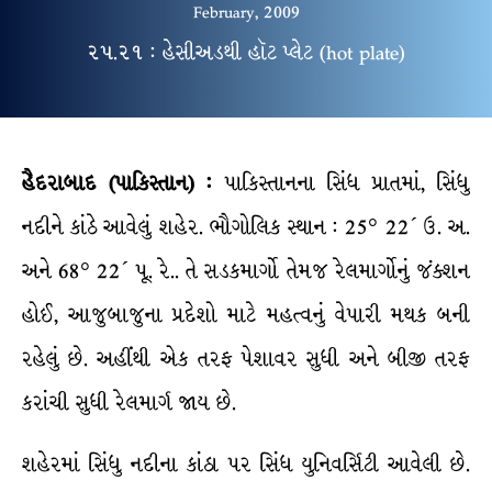
February, 2009
૨૫.૨૧ : હેસીઅડથી હૉટ પ્લેટ (hot plate)
હૈદરાબાદ (પાકિસ્તાન) :
પાકિસ્તાનના સિંધ પ્રાતમાં, સિંધુ
નદીને કાંઠે આવેલું શહેર. ભૌગોલિક સ્થાન : 25° 22´ ઉ. અ.
અને 68° 22´ પૂ. રે.. તે સડકમાર્ગો તેમજ રેલમાર્ગોનું જંક્શન
હોઈ, આજુબાજુના પ્રદેશો માટે મહત્વનું વેપારી મથક બની
રહેલું છે. અહીંથી એક તરફ પેશાવર સુધી અને બીજી તરફ
કરાંચી સુધી રેલમાર્ગ જાય છે.
શહેરમાં સિંધુ નદીના કાંઠા પર સિંધ યુનિવર્સિટી આવેલી છે.