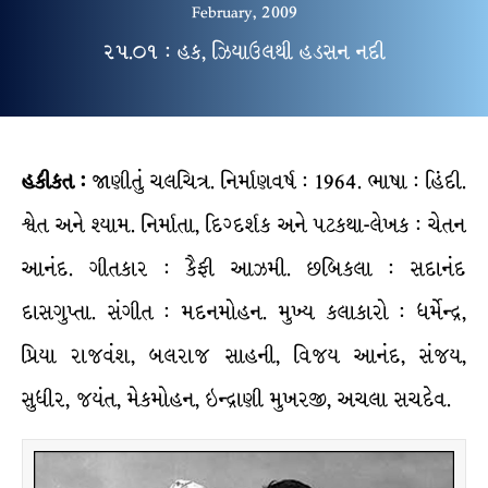
February, 2009
૨૫.૦૧ : હક, ઝિયાઉલથી હડસન નદી
હકીકત :
જાણીતું ચલચિત્ર. નિર્માણવર્ષ : 1964. ભાષા : હિંદી.
શ્વેત અને શ્યામ. નિર્માતા, દિગ્દર્શક અને પટકથા-લેખક : ચેતન
આનંદ. ગીતકાર : કૈફી આઝમી. છબિકલા : સદાનંદ
દાસગુપ્તા. સંગીત : મદનમોહન. મુખ્ય કલાકારો : ધર્મેન્દ્ર,
પ્રિયા રાજવંશ, બલરાજ સાહની, વિજય આનંદ, સંજય,
સુધીર, જયંત, મેકમોહન, ઇન્દ્રાણી મુખરજી, અચલા સચદેવ.