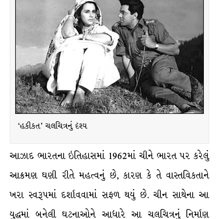
‘હકીકત’ ચલચિત્રનું દૃશ્ય
આઝાદ ભારતના ઇતિહાસમાં 1962માં ચીને ભારત પર કરેલું
આક્રમણ ઘણી રીતે મહત્વનું છે, કારણ કે તે વાસ્તવિકતાને
ખરા સ્વરૂપમાં દર્શાવવામાં સફળ થયું છે. ચીન સાથેના આ
યુદ્ધમાં બનેલી ઘટનાઓને આધારે આ ચલચિત્રનું નિર્માણ