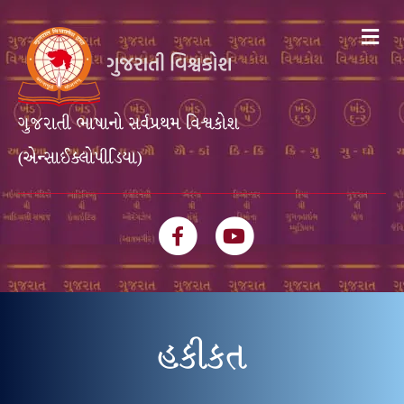
Me
ગુજરાતી ભાષાનો સર્વપ્રથમ વિશ્વકોશ
(એન્સાઈક્લોપીડિયા)
Facebook
Youtube
હકીકત