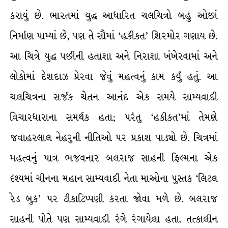
કરાયું છે. ભારતમાં યુદ્ધ આધારિત ચલચિત્રો બહુ ઓછાં
નિર્માણ પામ્યાં છે, પણ તે સૌમાં ‘હકીકત’ શિરમોર ગણાય છે.
આ ચિત્રે યુદ્ધ પછીની હતાશા અને નિરાશા ખંખેરવામાં અને
લોકોમાં દેશદાઝ પ્રેરવા જેવું મહત્વનું કામ કર્યું હતું. આ
ચલચિત્રના સર્જક ચેતન આનંદ એક સમયે સામ્યવાદી
વિચારધારાના સમર્થક હતા; પરંતુ ‘હકીકત’માં તેમણે
જવાહરલાલ નેહરુની નીતિઓ પર પ્રકાશ પાડ્યો છે. ચિત્રમાં
મહત્વનું પાત્ર ભજવનાર બલરાજ સાહની ફિલ્મના એક
દૃશ્યમાં ચીનના મહાન સામ્યવાદી નેતા માઓના પુસ્તક ‘લિટલ
રેડ બુક’ પર ટીકાટિપ્પણી કરતા જોવા મળે છે. બલરાજ
સાહની પોતે પણ સામ્યવાદી રંગે રંગાયેલા હતા. તત્કાલીન