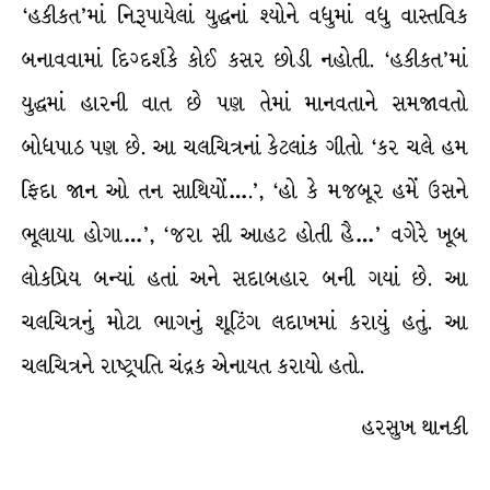
‘હકીકત’માં નિરૂપાયેલાં યુદ્ધનાં શ્યોને વધુમાં વધુ વાસ્તવિક
બનાવવામાં દિગ્દર્શકે કોઈ કસર છોડી નહોતી. ‘હકીકત’માં
યુદ્ધમાં હારની વાત છે પણ તેમાં માનવતાને સમજાવતો
બોધપાઠ પણ છે. આ ચલચિત્રનાં કેટલાંક ગીતો ‘કર ચલે હમ
ફિદા જાન ઓ તન સાથિયોં….’, ‘હો કે મજબૂર હમેં ઉસને
ભૂલાયા હોગા…’, ‘જરા સી આહટ હોતી હૈ…’ વગેરે ખૂબ
લોકપ્રિય બન્યાં હતાં અને સદાબહાર બની ગયાં છે. આ
ચલચિત્રનું મોટા ભાગનું શૂટિંગ લદાખમાં કરાયું હતું. આ
ચલચિત્રને રાષ્ટ્રપતિ ચંદ્રક એનાયત કરાયો હતો.
હરસુખ થાનકી