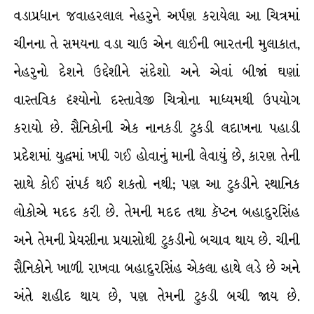
વડાપ્રધાન જવાહરલાલ નેહરુને અર્પણ કરાયેલા આ ચિત્રમાં
ચીનના તે સમયના વડા ચાઉ એન લાઈની ભારતની મુલાકાત,
નેહરુનો દેશને ઉદ્દેશીને સંદેશો અને એવાં બીજાં ઘણાં
વાસ્તવિક દૃશ્યોનો દસ્તાવેજી ચિત્રોના માધ્યમથી ઉપયોગ
કરાયો છે. સૈનિકોની એક નાનકડી ટુકડી લદાખના પહાડી
પ્રદેશમાં યુદ્ધમાં ખપી ગઈ હોવાનું માની લેવાયું છે, કારણ તેની
સાથે કોઈ સંપર્ક થઈ શકતો નથી; પણ આ ટુકડીને સ્થાનિક
લોકોએ મદદ કરી છે. તેમની મદદ તથા કૅપ્ટન બહાદુરસિંહ
અને તેમની પ્રેયસીના પ્રયાસોથી ટુકડીનો બચાવ થાય છે. ચીની
સૈનિકોને ખાળી રાખવા બહાદુરસિંહ એકલા હાથે લડે છે અને
અંતે શહીદ થાય છે, પણ તેમની ટુકડી બચી જાય છે.