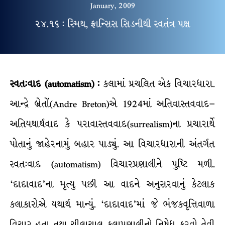
January, 2009
૨૪.૧૬ : સ્મિથ, ફ્રાન્સિસ સિડનીથી સ્વતંત્ર પક્ષ
સ્વત:વાદ (automatism) :
કલામાં પ્રચલિત એક વિચારધારા.
આન્દ્રે બ્રેતોં(Andre Breton)એ 1924માં અતિવાસ્તવવાદ–
અતિયથાર્થવાદ કે પરાવાસ્તવવાદ(surrealism)ના પ્રચારાર્થે
પોતાનું જાહેરનામું બહાર પાડ્યું. આ વિચારધારાની અંતર્ગત
સ્વત:વાદ (automatism) વિચારપ્રણાલીને પુષ્ટિ મળી.
‘દાદાવાદ’ના મૃત્યુ પછી આ વાદને અનુસરવાનું કેટલાક
કલાકારોએ યથાર્થ માન્યું. ‘દાદાવાદ’માં જે ભંજકવૃત્તિવાળા
વિચાર હતા તથા ચીલાચાલુ કલાપ્રણાલીનો નિષેધ કરવો તેવી