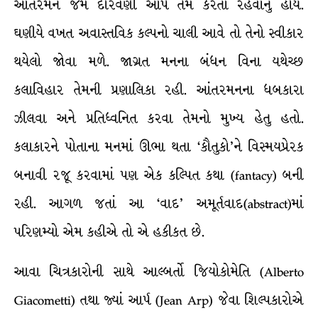
આંતરમન જેમ દોરવણી આપે તેમ કરતા રહેવાનું હોય.
ઘણીયે વખત અવાસ્તવિક કલ્પનો ચાલી આવે તો તેનો સ્વીકાર
થયેલો જોવા મળે. જાગ્રત મનના બંધન વિના યથેચ્છ
કલાવિહાર તેમની પ્રણાલિકા રહી. આંતરમનના ધબકારા
ઝીલવા અને પ્રતિધ્વનિત કરવા તેમનો મુખ્ય હેતુ હતો.
કલાકારને પોતાના મનમાં ઊભા થતા ‘કૌતુકો’ને વિસ્મયપ્રેરક
બનાવી રજૂ કરવામાં પણ એક કલ્પિત કથા (fantacy) બની
રહી. આગળ જતાં આ ‘વાદ’ અમૂર્તવાદ(abstract)માં
પરિણમ્યો એમ કહીએ તો એ હકીકત છે.
આવા ચિત્રકારોની સાથે આલ્બર્તો જિયોકોમેતિ (Alberto
Giacometti) તથા જ્યાં આર્પ (Jean Arp) જેવા શિલ્પકારોએ