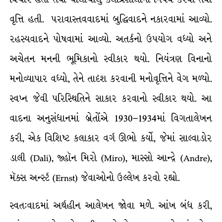
વૃત્તિ હતી. પરાવાસ્તવવાદમાં બુદ્ધિવાદને નકારવામાં આવ્યો.
રહસ્યવાદને પોષવામાં આવ્યો. અતર્કનો ઉપયોગ વધ્યો અને
અચેતન મનની ભૂમિકાનો સ્વીકાર થયો. નિયંત્રણ વિનાનો
મનોવ્યાપાર વધ્યો, તેને તાદૃશ કરવાની મનોવૃત્તિને વેગ મળ્યો.
સ્વપ્ન જેવી પરિસ્થિતિને સાકાર કરવાનો સ્વીકાર થયો. આ
વાદના અનુસંધાનમાં બ્રેતોંએ 1930–1934માં વિગતાલેખન
કરી, એક વિશિષ્ટ કલાકાર વર્ગ ઊભો કર્યો, જેમાં સાલ્વાડોર
ડાલી (Dali), જ્હૉન મિરો (Miro), માસ્સો આન્દ્રે (Andre),
મૅક્સ અર્ન્સ્ટ (Ernst) જેવાઓનો ઉલ્લેખ કરવો રહ્યો.
સ્વત:વાદમાં અર્થહીન આલેખન જોવા મળે. આંખ બંધ કરી,