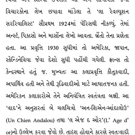
વિચારકોના લેખ છપાવા માંડેલા તે ‘લા રેવલ્યૂશન
સરરિયાલિસ્ટ’ સૌપ્રથમ 1924માં પૅરિસથી નીકળ્યું. તેમાં
અર્ન્સ્ટ, પિકાસો અને માસોંના લેખો આવતા. બ્રેંતો તેના પ્રણેતા
હતા. આ પ્રવૃત્તિ 1930 સુધીમાં તો અમેરિકા, જાપાન,
સ્કેન્ડિનેવિયા જેવા દેશો સુધી પહોંચી ગયેલી. ફ્રાન્સ તો
કેન્દ્રસ્થાને હતું જ. મુખ્યત: આ કલાપ્રવૃત્તિ કૌતુકવાદી,
અપાર્થિવ હતી અને તેથી રૂઢિવાદીઓ માટે આઘાતજનક હતી.
અમેરિકન કલાકારોએ તેને અનિયંત્રિત સ્વતંત્રતા બક્ષી. આ
‘વાદ’ને અનુસરતાં બે ચલચિત્રો ‘અન-શિએન-આંદાલોઉ’
(Un Chien Andalou) તથા ‘લ એજ દ ઓર’(L’ Age d’
or)નો ઉલ્લેખ કરવા જેવો છે. તાદૃશ હોવાને કારણે સ્વત:વાદી