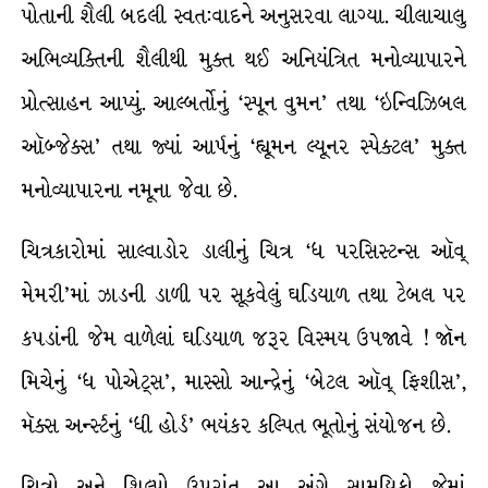
પોતાની શૈલી બદલી સ્વત:વાદને અનુસરવા લાગ્યા. ચીલાચાલુ
અભિવ્યક્તિની શૈલીથી મુક્ત થઈ અનિયંત્રિત મનોવ્યાપારને
પ્રોત્સાહન આપ્યું. આલ્બર્તોનું ‘સ્પૂન વુમન’ તથા ‘ઇન્વિઝિબલ
ઑબ્જેક્સ’ તથા જ્યાં આર્પનું ‘હ્યૂમન લ્યૂનર સ્પેક્ટલ’ મુક્ત
મનોવ્યાપારના નમૂના જેવા છે.
ચિત્રકારોમાં સાલ્વાડોર ડાલીનું ચિત્ર ‘ધ પરસિસ્ટન્સ ઑવ્
મેમરી’માં ઝાડની ડાળી પર સૂકવેલું ઘડિયાળ તથા ટેબલ પર
કપડાંની જેમ વાળેલાં ઘડિયાળ જરૂર વિસ્મય ઉપજાવે ! જૉન
મિચેનું ‘ધ પોએટ્સ’, માસ્સો આન્દ્રેનું ‘બેટલ ઑવ્ ફિશીસ’,
મૅક્સ અર્ન્સ્ટનું ‘ધી હોર્ડ’ ભયંકર કલ્પિત ભૂતોનું સંયોજન છે.
ચિત્રો અને શિલ્પો ઉપરાંત આ અંગે સામયિકો જેમાં