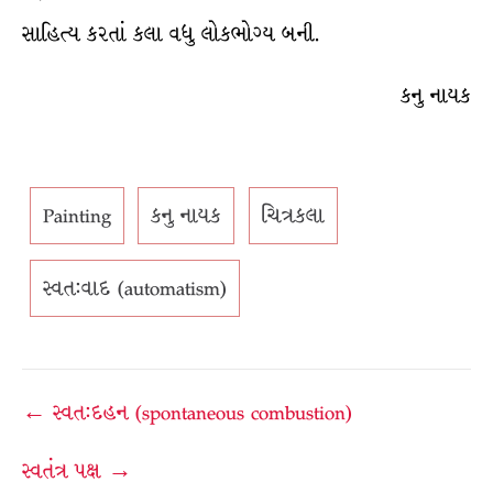
સાહિત્ય કરતાં કલા વધુ લોકભોગ્ય બની.
કનુ નાયક
Painting
કનુ નાયક
ચિત્રકલા
સ્વત:વાદ (automatism)
Post
← સ્વત:દહન (spontaneous combustion)
navigation
સ્વતંત્ર પક્ષ →