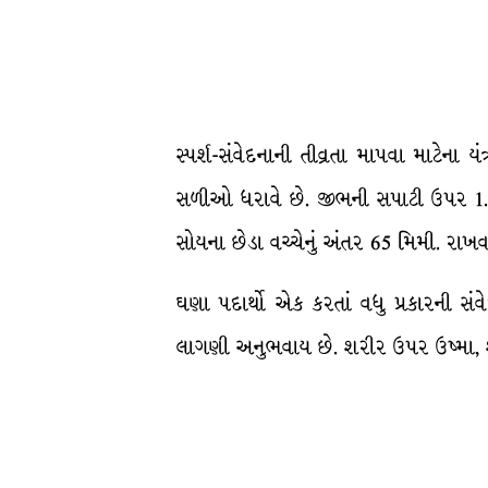
સ્પર્શ-સંવેદનાની તીવ્રતા માપવા માટેના
સળીઓ ધરાવે છે. જીભની સપાટી ઉપર 1.1
સોયના છેડા વચ્ચેનું અંતર 65 મિમી. રાખવ
ઘણા પદાર્થો એક કરતાં વધુ પ્રકારની સં
લાગણી અનુભવાય છે. શરીર ઉપર ઉષ્મા, શીતળ