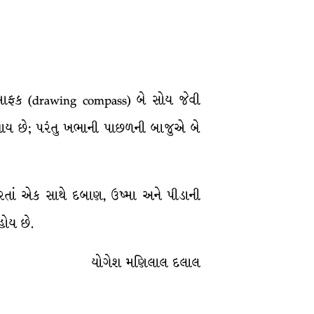
સની માફક (drawing compass) બે સોય જેવી
ખાય છે; પરંતુ ખભાની પાછળની બાજુએ બે
 કરતાં એક સાથે દબાણ, ઉષ્મા અને પીડાની
હોય છે.
યોગેશ મણિલાલ દલાલ