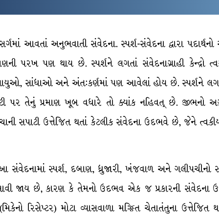
ંસર્ગમાં આવતાં અનુભવાતી સંવેદના. સ્પર્શ-સંવેદના દ્વારા પદાર્
ાણની પરખ પણ થાય છે. સ્પર્શને લગતાં સંવેદનાગ્રાહી કેન્દ્રો 
નાયુઓ, સાંધાઓ અને અંત:કર્ણમાં પણ આવેલાં હોય છે. સ્પર્શને લગતાં
ી પર તેનું પ્રમાણ ખૂબ વધારે તો ક્યાંક નહિવત્ છે. જીભનો 
ે. ત્વચાની સપાટી ઉત્તેજિત થતાં કેટલીક સંવેદના ઉદભવે છે, જેને ત
 સંવેદનામાં સ્પર્શ, દબાણ, ધ્રુજારી, ખંજવાળ અને ગલીપચીનો સ
ી જાય છે, કારણ કે તેમનો ઉદભવ એક જ પ્રકારની સંવેદના ઉત્ત
તા (મિકેનો રિસેપ્ટર) મોટા વ્યાસવાળા મજ્જિત ચેતાતંતુના ઉત્તે