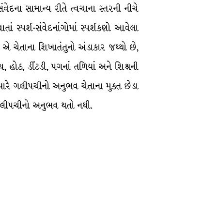
વેદના સામાન્ય રીતે ત્વચાના સ્તરની નીચે
ાં સ્પર્શ-સંવેદનાંગોમાં સ્પર્શકણો આવેલા
ણ એ ચેતાના શિખાતંતુનો અંડાકાર જથ્થો છે,
, હોઠ, ડીંટડી, પગનાં તળિયાં અને શિશ્નની
્યારે ગલીપચીનો અનુભવ ચેતાના મુક્ત છેડા
ાં ગલીપચીનો અનુભવ થતો નથી.