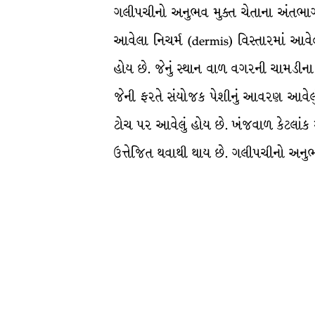
ગલીપચીનો અનુભવ મુક્ત ચેતાના અંતભાગના 
આવેલા નિચર્મ (dermis) વિસ્તારમાં આવેલા
હોય છે. જેનું સ્થાન વાળ વગરની ચામડીના 
જેની ફરતે સંયોજક પેશીનું આવરણ આવેલું હ
ટોચ પર આવેલું હોય છે. ખંજવાળ કેટલાંક 
ઉત્તેજિત થવાથી થાય છે. ગલીપચીનો અનુભવ 