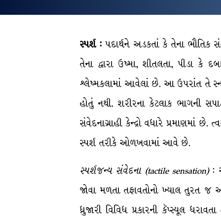
સ્પર્શ :
પદાર્થને અડકતાં કે તેના ભૌતિક સ
તેના દ્વારા ઉષ્મા, શીતલતા, પીડા કે દબ
શ્લેષ્મકલામાં આવેલાં છે. આ ઉપરાંત તે સ્
હોતું નથી. શરીરના કેટલાક ભાગની સપાટ
સંવેદનાગ્રાહી કેન્દ્રો વધારે પ્રમાણમાં છ
સ્પર્શ તરીકે ઓળખવામાં આવે છે.
સ્પર્શજન્ય
સંવેદના
(tactile sensation)
: આ
જોવા મળતા તફાવતોનો ખ્યાલ તુરત જ આવ
ધ્રુજારી વિવિધ પ્રકારની કૅપ્સ્યૂલ ધરાવ