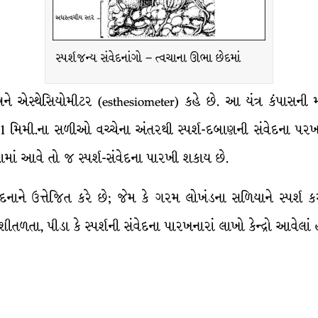
સ્પર્શજન્ય સંવેદનાંગો – ત્વચાના ઊભા છેદમાં
 યંત્રને એસ્થેસિયોમીટર (esthesiometer) કહે છે. આ યંત્ર કંપા
 મિમી.ના સળીઓ વચ્ચેના અંતરથી સ્પર્શ-દબાણની સંવેદના પર
ામાં આવે તો જ સ્પર્શ-સંવેદના પારખી શકાય છે.
વેદનાને ઉત્તેજિત કરે છે; જેમ કે ગરમ લોખંડના સળિયાને સ્પર્શ
તા, પીડા કે સ્પર્શની સંવેદના પારખનારાં લાખો કેન્દ્રો આવેલાં 