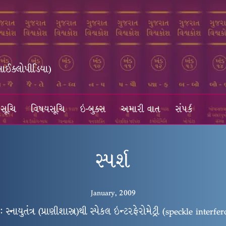
સાઈક્લોપીડિયા)
સૂચિ
વિષયસૂચિ
ઇ-બુક્સ
અમારી વાત
સંપર્ક
સ્પર્શ
January, 2009
સ્નાયુતંત્ર (પ્રાણીશાસ્ત્ર)થી સ્પેકલ ઇન્ટરફેરોમેટ્રી (speckle interf