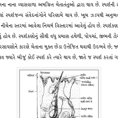
નાના વ્યાસવાળા અમજ્જિત ચેતાતંતુઓ દ્વારા થાય છે. સ્પર્શની સં
ં સ્પર્શજન્ય સંવેદનાંગોને પરિણામે થાય છે. ખૂબ ઝડપથી અનુભવાત
નીચેના સ્તરમાં આવેલા નિચર્મ વિસ્તારમાં આવેલું હોય છે. સ્પર્શક
ોય છે. સ્પર્શકણોનું સૌથી વધુ પ્રમાણ હથેળી, પોપચાં, જીભની ટોચ
રસાયણોને કારણે ચેતાના મુક્ત છેડા ઉત્તેજિત થવાથી ઉદભવે છે; જ
જ્યારે બીજું કોઈ સ્પર્શ કરે ત્યારે થાય છે, જાતે જ સ્પર્શ કરત