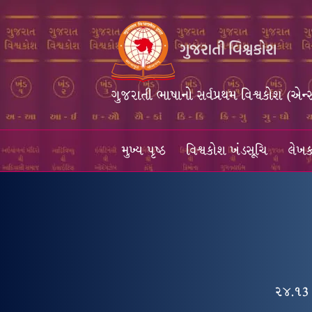
ગુજરાતી ભાષાનો સર્વપ્રથમ વિશ્વકોશ (એન્
મુખ્ય પૃષ્ઠ
વિશ્વકોશ ખંડસૂચિ
લેખક
૨૪.૧3 : 