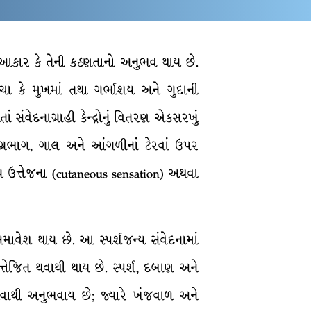
થનો આકાર કે તેની કઠણતાનો અનુભવ થાય છે.
ત્વચા કે મુખમાં તથા ગર્ભાશય અને ગુદાની
 સંવેદનાગ્રાહી કેન્દ્રોનું વિતરણ એકસરખું
અગ્રભાગ, ગાલ અને આંગળીનાં ટેરવાં ઉપર
્વકીય ઉત્તેજના (cutaneous sensation) અથવા
માવેશ થાય છે. આ સ્પર્શજન્ય સંવેદનામાં
ેજિત થવાથી થાય છે. સ્પર્શ, દબાણ અને
જિત થવાથી અનુભવાય છે; જ્યારે ખંજવાળ અને