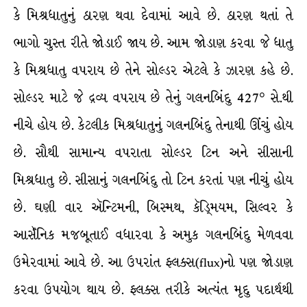
કે મિશ્રધાતુનું ઠારણ થવા દેવામાં આવે છે. ઠારણ થતાં તે
ભાગો ચુસ્ત રીતે જોડાઈ જાય છે. આમ જોડાણ કરવા જે ધાતુ
કે મિશ્રધાતુ વપરાય છે તેને સોલ્ડર એટલે કે ઝારણ કહે છે.
સોલ્ડર માટે જે દ્રવ્ય વપરાય છે તેનું ગલનબિંદુ 427° સે.થી
નીચે હોય છે. કેટલીક મિશ્રધાતુનું ગલનબિંદુ તેનાથી ઊંચું હોય
છે. સૌથી સામાન્ય વપરાતા સોલ્ડર ટિન અને સીસાની
મિશ્રધાતુ છે. સીસાનું ગલનબિંદુ તો ટિન કરતાં પણ નીચું હોય
છે. ઘણી વાર ઍન્ટિમની, બિસ્મથ, કૅડ્મિયમ, સિલ્વર કે
આર્સૅનિક મજબૂતાઈ વધારવા કે અમુક ગલનબિંદુ મેળવવા
ઉમેરવામાં આવે છે. આ ઉપરાંત ફ્લક્સ(flux)નો પણ જોડાણ
કરવા ઉપયોગ થાય છે. ફ્લક્સ તરીકે અત્યંત મૃદુ પદાર્થથી