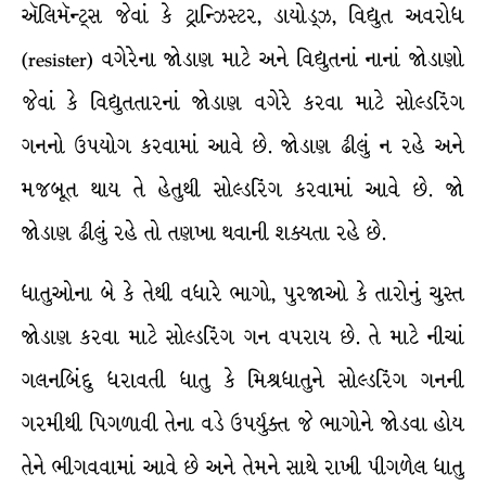
ઍલિમૅન્ટ્સ જેવાં કે ટ્રાન્ઝિસ્ટર, ડાયોડ્ઝ, વિદ્યુત અવરોધ
(resister) વગેરેના જોડાણ માટે અને વિદ્યુતનાં નાનાં જોડાણો
જેવાં કે વિદ્યુતતારનાં જોડાણ વગેરે કરવા માટે સોલ્ડરિંગ
ગનનો ઉપયોગ કરવામાં આવે છે. જોડાણ ઢીલું ન રહે અને
મજબૂત થાય તે હેતુથી સોલ્ડરિંગ કરવામાં આવે છે. જો
જોડાણ ઢીલું રહે તો તણખા થવાની શક્યતા રહે છે.
ધાતુઓના બે કે તેથી વધારે ભાગો, પુરજાઓ કે તારોનું ચુસ્ત
જોડાણ કરવા માટે સોલ્ડરિંગ ગન વપરાય છે. તે માટે નીચાં
ગલનબિંદુ ધરાવતી ધાતુ કે મિશ્રધાતુને સોલ્ડરિંગ ગનની
ગરમીથી પિગળાવી તેના વડે ઉપર્યુક્ત જે ભાગોને જોડવા હોય
તેને ભીગવવામાં આવે છે અને તેમને સાથે રાખી પીગળેલ ધાતુ