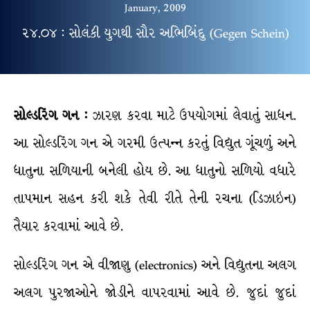
January, 2009
૨૪.૦૪ : સોલંકી યુગથી સૌર અભિબિંદુ (Gegen Schein)
સોલ્ડરિંગ ગન :
ઝારણ કરવા માટે ઉપયોગમાં લેવાતું સાધન.
આ સોલ્ડરિંગ ગન એ ગરમી ઉત્પન્ન કરતું વિદ્યુત ગૂંચળું અને
ધાતુના સળિયાની બનેલી હોય છે. આ ધાતુનો સળિયો વધારે
તાપમાન સહન કરી શકે તેવી રીતે તેની રચના (ડિઝાઇન)
તૈયાર કરવામાં આવે છે.
સોલ્ડરિંગ ગન એ વીજાણુ (electronics) અને વિદ્યુતના અલગ
અલગ પુરજાઓને જોડીને વાપરવામાં આવે છે. જુદાં જુદાં