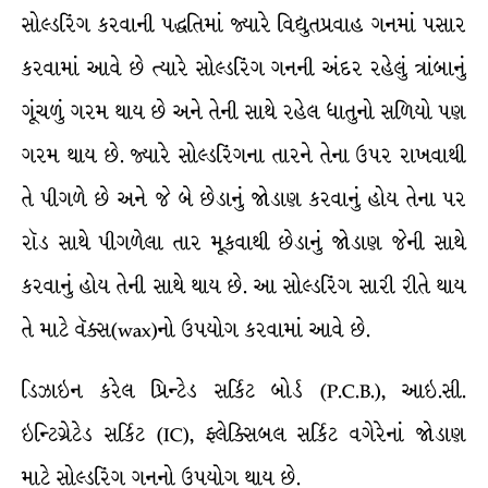
સોલ્ડરિંગ કરવાની પદ્ધતિમાં જ્યારે વિદ્યુતપ્રવાહ ગનમાં પસાર
કરવામાં આવે છે ત્યારે સોલ્ડરિંગ ગનની અંદર રહેલું ત્રાંબાનું
ગૂંચળું ગરમ થાય છે અને તેની સાથે રહેલ ધાતુનો સળિયો પણ
ગરમ થાય છે. જ્યારે સોલ્ડરિંગના તારને તેના ઉપર રાખવાથી
તે પીગળે છે અને જે બે છેડાનું જોડાણ કરવાનું હોય તેના પર
રૉડ સાથે પીગળેલા તાર મૂકવાથી છેડાનું જોડાણ જેની સાથે
કરવાનું હોય તેની સાથે થાય છે. આ સોલ્ડરિંગ સારી રીતે થાય
તે માટે વૅક્સ(wax)નો ઉપયોગ કરવામાં આવે છે.
ડિઝાઇન કરેલ પ્રિન્ટેડ સર્કિટ બોર્ડ (P.C.B.), આઇ.સી.
ઇન્ટિગ્રેટેડ સર્કિટ (IC), ફ્લેક્સિબલ સર્કિટ વગેરેનાં જોડાણ
માટે સોલ્ડરિંગ ગનનો ઉપયોગ થાય છે.