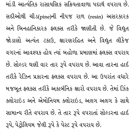
માંડી આત્યંતિક રાસાયણિક સક્રિયતાવાળા પદાર્થ વપરાય છે.
સદીઓથી ચીડ(pine)ની નીપજ રાળ (resin) અસરકારક
અને બિનહાનિકારક ફ્લક્સ તરીકે જાણીતી છે. જે વિદ્યુત
જોડાણો અત્યંત ટકાઉ, ક્ષારણરહિત અને વિદ્યુત લીકેજ
વગરનાં આવશ્યક હોય ત્યાં બહોળા પ્રમાણમાં ફ્લક્સ વપરાય
છે. સોલ્ડર ઘણી વાર તાર રૂપે વપરાય છે. આવા તારના હાર્દ
તરીકે રેઝિન પ્રકારના ફ્લક્સ વપરાય છે. આ ઉપરાંત વધારે
મજબૂત ફ્લક્સ તરીકે અકાર્બનિક ક્ષારો વપરાય છે. તેમાં ઝિંક
ક્લોરાઇડ અને એમોનિયમ ક્લોરાઇડ, અલગ અલગ કે સાથે
સામાન્ય રીતે વપરાય છે. તે તાર રૂપે વપરાતાં સોલ્ડરના હાર્દ
રૂપે, પેટ્રોલિયમ જેલી રૂપે કે પેસ્ટ રૂપે વપરાય છે.