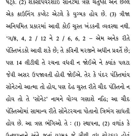
ષટ્ક. (2) શેક્સપિયરશાઈ સૉનેટમાં ત્રણ ચતુષ્કો અને છેલ્લે
એક ક્રાઉનિંગ કપ્લેટ એટલે કે યુગ્મક હોય છે. (3) ત્રીજા
અનિયમિત પ્રકારમાં આવી કોઈ ચુસ્ત ખંડકની વ્યવસ્થા નથી.
‘ગ/8, 4, 2 / 12 ને 2 / 6, 6, 2 – એમ અનેક રીતે
પંક્તિખંડકો આવી શકે છે; તે કવિની મરજીને અધીન પ્રવર્તે છે;
પણ 14 લીટીથી તે રચના વધવી ન જોઈએ ને ક્યાંક પલટા
જેવી અસર ઉપજાવતી હોવી જોઈએ. તેર કે પંદર પંક્તિમાંય
સૉનેટનો આત્મા તો હોય, પણ દેહ ચુસ્ત રીતે ચૌદ પંક્તિનો ન
હોય તો તે ‘સૉનેટ’ નામને યોગ્ય ગણાશે નહિ; આ ચૌદ
પંક્તિઓમાં સામાન્ય રીતે સૉનેટરચના પોતાનો ત્રિભંગ સાધતી
હોય છે. આ ત્રણ ભંગિઓ તે : (1) સ્થાપના, (2) વળાંક કે
ઉત્થાપનાને અંતે જતાં યુગ્મક જે સૌથી વધુ ચોટદાર હોવું