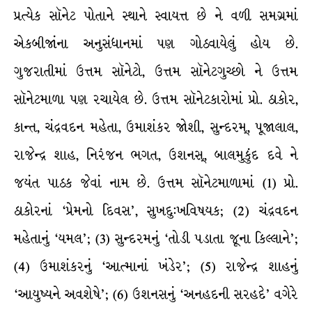
પ્રત્યેક સૉનેટ પોતાને સ્થાને સ્વાયત્ત છે ને વળી સમગ્રમાં
એકબીજાંના અનુસંધાનમાં પણ ગોઠવાયેલું હોય છે.
ગુજરાતીમાં ઉત્તમ સૉનેટો, ઉત્તમ સૉનેટગુચ્છો ને ઉત્તમ
સૉનેટમાળા પણ રચાયેલ છે. ઉત્તમ સૉનેટકારોમાં પ્રો. ઠાકોર,
કાન્ત, ચંદ્રવદન મહેતા, ઉમાશંકર જોશી, સુન્દરમ્, પૂજાલાલ,
રાજેન્દ્ર શાહ, નિરંજન ભગત, ઉશનસ્, બાલમુકુંદ દવે ને
જયંત પાઠક જેવાં નામ છે. ઉત્તમ સૉનેટમાળામાં (1) પ્રો.
ઠાકોરનાં ‘પ્રેમનો દિવસ’, સુખદુ:ખવિષયક; (2) ચંદ્રવદન
મહેતાનું ‘યમલ’; (3) સુન્દરમનું ‘તોડી પડાતા જૂના કિલ્લાને’;
(4) ઉમાશંકરનું ‘આત્માનાં ખંડેર’; (5) રાજેન્દ્ર શાહનું
‘આયુષ્યને અવશેષે’; (6) ઉશનસનું ‘અનહદની સરહદે’ વગેરે