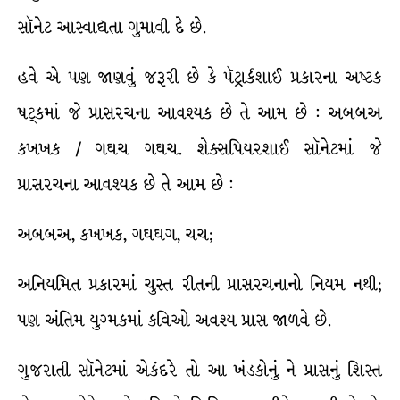
સૉનેટ આસ્વાદ્યતા ગુમાવી દે છે.
હવે એ પણ જાણવું જરૂરી છે કે પૅટ્રાર્કશાઈ પ્રકારના અષ્ટક
ષટ્કમાં જે પ્રાસરચના આવશ્યક છે તે આમ છે : અબબઅ
કખખક / ગઘચ ગઘચ. શેક્સપિયરશાઈ સૉનેટમાં જે
પ્રાસરચના આવશ્યક છે તે આમ છે :
અબબઅ, કખખક, ગઘઘગ, ચચ;
અનિયમિત પ્રકારમાં ચુસ્ત રીતની પ્રાસરચનાનો નિયમ નથી;
પણ અંતિમ યુગ્મકમાં કવિઓ અવશ્ય પ્રાસ જાળવે છે.
ગુજરાતી સૉનેટમાં એકંદરે તો આ ખંડકોનું ને પ્રાસનું શિસ્ત