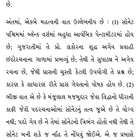
છે.
અંતમાં, એકબે મહત્વની વાત ઉલ્લેખનીય છે : (1) સૉનેટ
પશ્ચિમમાં બ્લૅન્ક વર્સમાં બહુધા આયંબિક પેન્ટામીટરમાં હોય
છે; ગુજરાતીમાં તે પ્રો. ઠાકોરના શુદ્ધ અગેય પ્રવાહી
છંદોરચનાના ગાળામાં પ્રભવ્યું છે; તેથી તે સુપાઠ્ય ને અગેય
રચના છે, જેથી પ્રાસની ચુસ્તી કેટલી ઉપયોગી તે પ્રશ્ન છે;
કારણ કે સાધારણ રીતે પ્રાસ ગેયતાનો પોષક હોય છે. (2)
બીજી વાત એ છે કે મંજુલાલ મજમુદાર જેવા વિદ્વાનો ધીરાની
કાફી જેવી પદરચનાઓમાં સૉનેટનું તત્વ જુએ છે તે યોગ્ય
નથી; પદો ગેય છે ને તેમાં સૉનેટનો ત્રિભંગ હોતો નથી તેથી તે
સૉનેટ બની શકે જ નહિ તે નોંધવું જોઈએ. એ જ પ્રમાણે