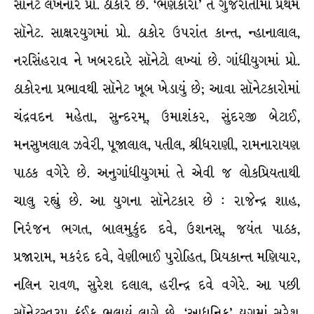
સૉનેટ લખનાર પ્રો. ઠાકોર છે. ‘ભણકારા’ તે ગુજરાતીમાં પ્રથમ
સૉનેટ. સાક્ષરયુગમાં પ્રો. ઠાકોર ઉપરાંત કાન્ત, ન્હાનાલાલ,
નરસિંહરાવ ને ખબરદારે સૉનેટો લખ્યાં છે. ગાંધીયુગમાં પ્રો.
ઠાકોરના પ્રભાવથી સૉનેટ ખૂબ ખેડાયું છે; આવા સૉનેટકારોમાં
ચંદ્રવદન મહેતા, સુન્દરમ્, ઉમાશંકર, સુંદરજી બેટાઈ,
મનસુખલાલ ઝવેરી, પૂજાલાલ, પતીલ, શ્રીધરાણી, રામનારાયણ
પાઠક વગેરે છે. અનુગાંધીયુગમાં તે એવી જ લોકપ્રિયતાથી
ચાલુ રહ્યું છે. આ યુગના સૉનેટકાર છે : રાજેન્દ્ર શાહ,
નિરંજન ભગત, બાલમુકુંદ દવે, ઉશનસ્, જયંત પાઠક,
પ્રજારામ, મકરંદ દવે, વેણીભાઈ પુરોહિત, પ્રિયકાન્ત મણિયાર,
નલિન રાવળ, સુરેશ દલાલ, હરીન્દ્ર દવે વગેરે. આ પછી
સૉનેટસ્વરૂપ કંઈક ભુલાયું લાગે છે. ‘આધુનિક’ યુગમાં સુરેશ