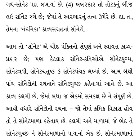
ગદ્ય-સૉનેટ પણ લખાયાં છે. (4) ખબરદાર તો તોટકનું બીજ
લઈ સૉનેટ રચે છે; જેમાં તે સ્વરભારનું તત્વ ઉમેરે છે. દા. ત.,
તેમના ‘નંદનિકા’ કાવ્યસંગ્રહનાં સૉનેટો.
આમ તો ‘સૉનેટ’ એ ચૌદ પંક્તિનો સંપૂર્ણ અને સ્વાયત્ત કાવ્ય-
પ્રકાર છે; પણ કેટલાક સૉનેટ-કવિઓએ સૉનેટયુગ્મ,
સૉનેટત્રયી, સૉનેટચતુષ્ક કે સૉનેટપંચક લખ્યાં છે. આમ બેથી
પાંચ સૉનેટોની રચનાને સૉનેટગુચ્છ કહેવામાં આવે છે. આ
કાવ્ય કલગી છે, જેમાં બધા જ એકમો સમકક્ષ છે ને સંપૂર્ણ છે.
આથી વધારે સૉનેટોની રચના – જો તેમાં ક્રમિક વિકાસ હોય
તો તે સૉનેટમાળા કહેવાય છે. કલગી અને માળામાં જે ભેદ તે
સૉનેટગુચ્છ ને સૉનેટમાળાનો પાયાનો ભેદ છે. સૉનેટમાળામાં