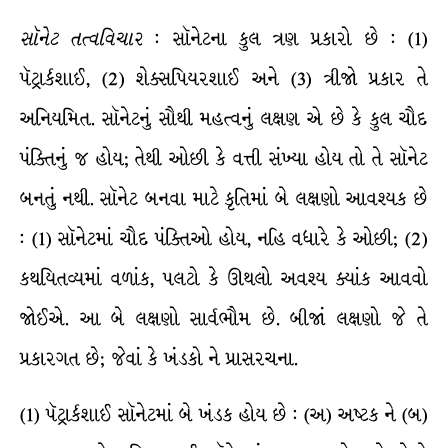
સૉનેટ
તત્વવિચાર
: સૉનેટના કુલ ત્રણ પ્રકારો છે : (1)
પૅટ્રાર્કશાઈ, (2) શેક્સપિયરશાઈ અને (3) ત્રીજો પ્રકાર તે
અનિયમિત. સૉનેટનું સૌથી મહત્વનું લક્ષણ એ છે કે કુલ ચૌદ
પંક્તિનું જ હોય; તેથી ઓછી કે વત્તી સંખ્યા હોય તો તે સૉનેટ
બનતું નથી. સૉનેટ બનવા માટે કૃતિમાં બે લક્ષણો આવશ્યક છે
: (1) સૉનેટમાં ચૌદ પંક્તિઓ હોય, નહિ વધારે કે ઓછી; (2)
કથયિતવ્યમાં વળાંક, પલટો કે ઊથલો અવશ્ય ક્યાંક આવવો
જોઈએ. આ બે લક્ષણો સાર્વભૌમ છે. બીજાં લક્ષણો જે તે
પ્રકારગત છે; જેવાં કે ખંડકો ને પ્રાસરચના.
(1) પૅટ્રાર્કશાઈ સૉનેટમાં બે ખંડક હોય છે : (અ) અષ્ટક ને (બ)