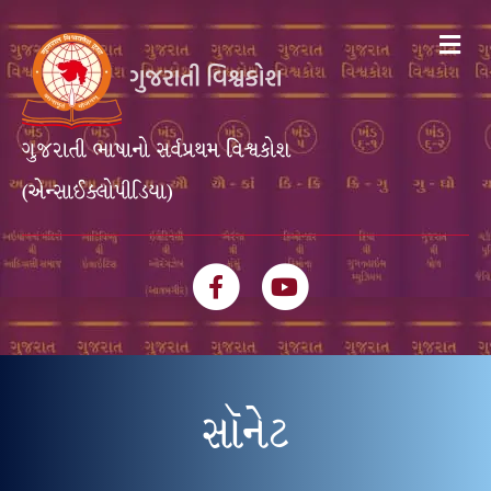
Me
ગુજરાતી ભાષાનો સર્વપ્રથમ વિશ્વકોશ
(એન્સાઈક્લોપીડિયા)
Facebook
Youtube
સૉનેટ