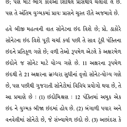
છે; પણ મોટે ભાગે કવિઓ શિથિલ પ્રાસથીયે ચલાવી લે છે.
પણ તે અંતિમ યુગ્મકમાં પ્રાય: પ્રાસને ચુસ્ત રીતે અજમાવે છે.
હવે બીજી મહત્વની વાત સૉનેટના છંદ વિશે છે; પ્રો. ઠાકોરે
સૉનેટના છંદ વિશે પૂરી ચર્ચા કર્યા પછી તે સાવ ટૂંકી પંક્તિના
છંદને પ્રતિકૂળ ગણે છે; વળી તેઓ રૂપમેળ એટલે કે અક્ષરમેળ
છંદોને જ સૉનેટ માટે યોગ્ય ગણે છે. 11 અક્ષરના રૂપમેળ
છંદથી તે 21 અક્ષરના સ્રગ્ધરા સુધીનાં વૃત્તો સૉનેટ-યોગ્ય ગણે
છે, પણ પછીથી ગુજરાતી સૉનેટોમાં વિવિધ પ્રયોગો થયા છે, તે
આ પ્રમાણે છે : (1) છંદોમિશ્રણ : 12 પંક્તિમાં અમુક એક
છંદ ને યુગ્મક બીજા છંદમાં હોય છે. (2) બંગાળી પયાર અને
વનવેલીમાં સૉનેટો છે, જે સંખ્યામેળ છંદો છે. (3) અછાંદસ કે