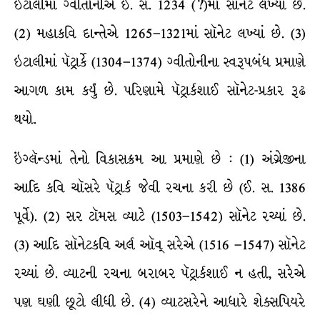
ઇટાલીમાં ગ્વીતોનીએ ઈ. સ. 1234 (?)માં સૉનેટ લખ્યાં છે.
(2) મહાકવિ દાન્તેએ 1265–1321માં સૉનેટ લખ્યાં છે. (3)
ઇટાલીમાં પૅટ્રાર્કે (1304–1374) ગ્વીતોનીના સ્વરૂપબંધ પ્રમાણે
આગળ કામ કર્યું છે. પરિણામે પૅટ્રાર્કશાઈ સૉનેટ-પ્રકાર રૂઢ
થયો.
ઇંગ્લૅન્ડમાં તેનો વિકાસક્રમ આ પ્રમાણે છે : (1) અંગ્રેજીના
આદિ કવિ ચૉસરે પૅટ્રાર્ક જેવી રચના કરી છે (ઈ. સ. 1386
પૂર્વે). (2) સર ટૉમસ વ્યાટે (1503–1542) સૉનેટ રચ્યાં છે.
(3) આદિ સૉનેટકવિ અર્લ ઑવ્ સરેએ (1516 –1547) સૉનેટ
રચ્યાં છે. વ્યાટની રચના બરાબર પૅટ્રાર્કશાઈ ન હતી, સરેએ
પણ ઘણી છૂટો લીધી છે. (4) વ્યાટસરેને આધારે શેક્સપિયરે