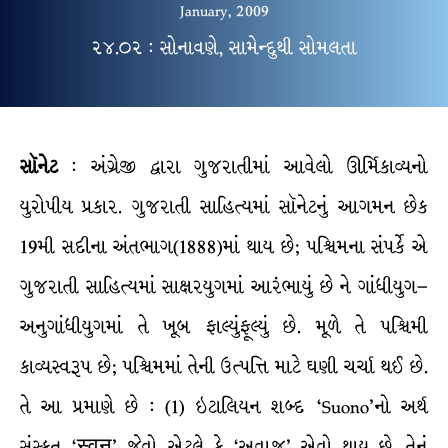
January, 2009
૨૪.૦૨ : સોનાવણે, સામેન્દુથી સોમલતા
સૉનેટ
: અંગ્રેજી દ્વારા ગુજરાતીમાં આવેલો ઊર્મિકાવ્યનો
યુરોપીય પ્રકાર. ગુજરાતી સાહિત્યમાં સૉનેટનું આગમન છેક
19મી સદીના અંતભાગ(1888)માં થાય છે; પશ્ચિમના સંપર્કે એ
ગુજરાતી સાહિત્યમાં સાક્ષરયુગમાં આરંભાયું છે ને ગાંધીયુગ–
અનુગાંધીયુગમાં તે ખૂબ ફાલ્યુંફૂલ્યું છે. મૂળે તે પશ્ચિમી
કાવ્યસ્વરૂપ છે; પશ્ચિમમાં તેની ઉત્પત્તિ માટે ઘણી ચર્ચા થઈ છે.
તે આ પ્રમાણે છે : (1) ઇટાલિયન શબ્દ ‘Suono’નો અર્થ
સંસ્કૃત ‘स्वन्’ જેવો એટલે કે ‘અવાજ’ એવો થાય છે. તેનું