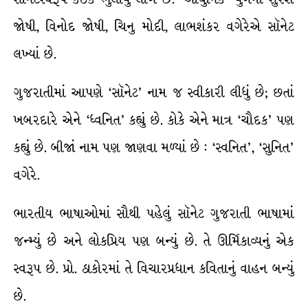
જોષી, વિનોદ જોષી, ચિનુ મોદી, લાભશંકર વગેરેએ સૉનેટ
લખ્યાં છે.
ગુજરાતીમાં આપણે ‘સૉનેટ’ નામ જ સ્વીકારી લીધું છે; છતાં
ખબરદારે એને ‘ધ્વનિત’ કહ્યું છે. કોકે એને માત્ર ‘ચૌદક’ પણ
કહ્યું છે. બીજાં નામ પણ જાણવા મળ્યાં છે : ‘સ્વનિત’, ‘સુનિત’
વગેરે.
ભારતીય ભાષાઓમાં સૌથી પહેલું સૉનેટ ગુજરાતી ભાષામાં
જન્મ્યું છે અને લોકપ્રિય પણ બન્યું છે. તે ઊર્મિકાવ્યનું એક
સ્વરૂપ છે. પ્રો. ઠાકોરમાં તે વિચારપ્રધાન કવિતાનું વાહન બન્યું
છે.