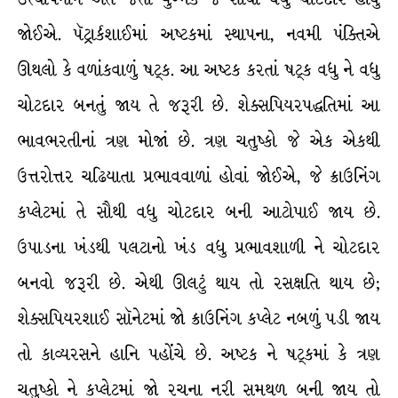
જોઈએ. પૅટ્રાર્કશાઈમાં અષ્ટકમાં સ્થાપના, નવમી પંક્તિએ
ઊથલો કે વળાંકવાળું ષટ્ક. આ અષ્ટક કરતાં ષટ્ક વધુ ને વધુ
ચોટદાર બનતું જાય તે જરૂરી છે. શેક્સપિયરપદ્ધતિમાં આ
ભાવભરતીનાં ત્રણ મોજાં છે. ત્રણ ચતુષ્કો જે એક એકથી
ઉત્તરોત્તર ચઢિયાતા પ્રભાવવાળાં હોવાં જોઈએ, જે ક્રાઉનિંગ
કપ્લેટમાં તે સૌથી વધુ ચોટદાર બની આટોપાઈ જાય છે.
ઉપાડના ખંડથી પલટાનો ખંડ વધુ પ્રભાવશાળી ને ચોટદાર
બનવો જરૂરી છે. એથી ઊલટું થાય તો રસક્ષતિ થાય છે;
શેક્સપિયરશાઈ સૉનેટમાં જો ક્રાઉનિંગ કપ્લેટ નબળું પડી જાય
તો કાવ્યરસને હાનિ પહોંચે છે. અષ્ટક ને ષટ્કમાં કે ત્રણ
ચતુષ્કો ને કપ્લેટમાં જો રચના નરી સમથળ બની જાય તો