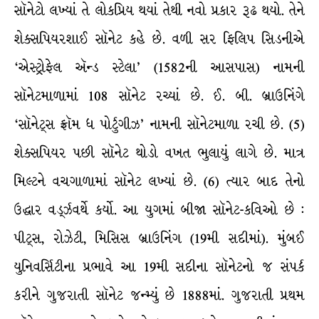
સૉનેટો લખ્યાં તે લોકપ્રિય થયાં તેથી નવો પ્રકાર રૂઢ થયો. તેને
શેક્સપિયરશાઈ સૉનેટ કહે છે. વળી સર ફિલિપ સિડનીએ
‘એસ્ટ્રોફેલ ઍન્ડ સ્ટેલા’ (1582ની આસપાસ) નામની
સૉનેટમાળામાં 108 સૉનેટ રચ્યાં છે. ઈ. બી. બ્રાઉનિંગે
‘સૉનેટ્સ ફ્રૉમ ધ પોર્ટુગીઝ’ નામની સૉનેટમાળા રચી છે. (5)
શેક્સપિયર પછી સૉનેટ થોડો વખત ભુલાયું લાગે છે. માત્ર
મિલ્ટને વચગાળામાં સૉનેટ લખ્યાં છે. (6) ત્યાર બાદ તેનો
ઉદ્ધાર વર્ડ્ઝવર્થે કર્યો. આ યુગમાં બીજા સૉનેટ-કવિઓ છે :
પીટ્સ, રોઝેટી, મિસિસ બ્રાઉનિંગ (19મી સદીમાં). મુંબઈ
યુનિવર્સિટીના પ્રભાવે આ 19મી સદીના સૉનેટનો જ સંપર્ક
કરીને ગુજરાતી સૉનેટ જન્મ્યું છે 1888માં. ગુજરાતી પ્રથમ