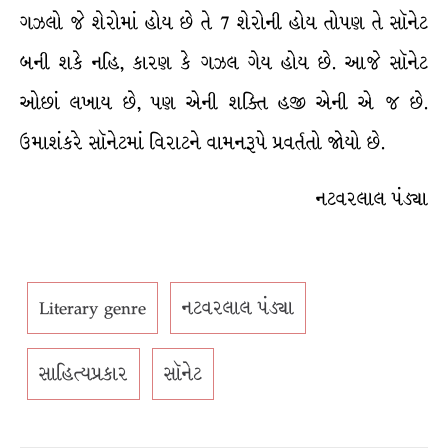
ગઝલો જે શેરોમાં હોય છે તે 7 શેરોની હોય તોપણ તે સૉનેટ
બની શકે નહિ, કારણ કે ગઝલ ગેય હોય છે. આજે સૉનેટ
ઓછાં લખાય છે, પણ એની શક્તિ હજી એની એ જ છે.
ઉમાશંકરે સૉનેટમાં વિરાટને વામનરૂપે પ્રવર્તતો જોયો છે.
નટવરલાલ પંડ્યા
Literary genre
નટવરલાલ પંડ્યા
સાહિત્યપ્રકાર
સૉનેટ