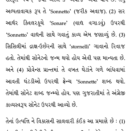
અલ્પતાવાચક રૂપ તે ‘Sonnetto’ (જરીક અવાજ). (2) સર
આર્થર ક્વિલરકૂચે ‘Sonare’ (વાદ્ય વગાડવું) ઉપરથી
‘Sonnetto’ વાદ્યની સાથે ગવાતું કાવ્ય એમ જણાવ્યું છે. (3)
સિસિલીમાં દ્રાક્ષ-ઉછેરની સાથે ‘stornelli’ ગાવાનો રિવાજ
હતો. તેમાંથી સૉનેટનો જન્મ થયો હોય એવી પણ માન્યતા છે.
અને (4) પ્રોવેન્સ પ્રાન્તમાં તે વખત ઘેટાંને ગળે બાંધવામાં
આવતી ઘંટડીઓ ઉપરથી ફ્રેન્ચ ‘Sonnette’ શબ્દ થયો.
તેમાંથી સૉનેટ શબ્દ જન્મ્યો હોય. પણ ગુજરાતીમાં તે અંગ્રેજી
કાવ્યસ્વરૂપ સૉનેટ ઉપરથી આવ્યો છે.
તેનાં ઉત્પત્તિ ને વિકાસની સાલવારી કંઈક આ પ્રમાણે છે : (1)