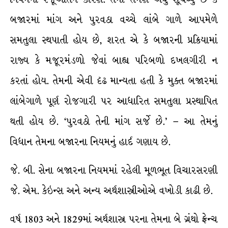
બજારમાં માંગ અને પુરવઠા વચ્ચે લાંબે ગાળે આપમેળે
સમતુલા સ્થપાતી હોય છે, શરત એ કે બજારની પ્રક્રિયામાં
રાજ્ય કે મજૂરમંડળો જેવાં બાહ્ય પરિબળો દખલગીરી ન
કરતાં હોય. તેમની એવી દૃઢ માન્યતા હતી કે મુક્ત બજારમાં
લાંબેગાળે પૂર્ણ રોજગારી પર આધારિત સમતુલા પ્રસ્થાપિત
થતી હોય છે. ‘પુરવઠો તેની માંગ સર્જે છે.’ – આ તેમનું
વિધાન તેમના બજારના નિયમનું હાર્દ ગણાય છે.
જે. બી. સેના બજારના નિયમમાં રહેલી મૂળભૂત વિચારસરણી
જે. એમ. કેઇન્સ અને અન્ય અર્થશાસ્ત્રીઓએ વખોડી કાઢી છે.
વર્ષ 1803 અને 1829માં અર્થશાસ્ત્ર પરના તેમના બે ગ્રંથો ફ્રેન્ચ