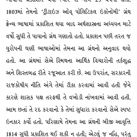
1803માં તેમનો ‘ટ્રીટાઇઝ ઑવ્ પૉલિટિકલ ઇકૉનૉમી’ ગ્રંથ
ફ્રેન્ચ ભાષામાં પ્રકાશિત થયા બાદ અર્થશાસ્ત્રના અધ્યયન માટે
વર્ષો સુધી તે પાયાનો ગ્રંથ ગણાતો હતો. પ્રકાશન પછી તરત જ
યુરોપની ઘણી ભાષાઓમાં તેમના આ ગ્રંથનો અનુવાદ થયો
હતો. આ ગ્રંથમાં સેએ સ્મિથના આર્થિક વિચારોની તર્કશુદ્ધ
અને શિસ્તબદ્ધ રીતે રજૂઆત કરી છે. આ ઉપરાંત, સરકારની
રાજકોષીય નીતિ અંગે તેમાં ટીકા કરવામાં આવી હતી જેને
કારણે શાસક પક્ષ તરફથી તે વખોડી નાંખવામાં આવી હતી.
આમ છતાં તે રદ કરવાનો કે તેમાં સુધારા કરવાનો સેએ સ્પષ્ટ
ઇનકાર કર્યો હતો. પરિણામે તેમના આ ગ્રંથની બીજી આવૃત્તિ
1814 સુધી પ્રકાશિત થઈ શકી ન હતી; એટલું જ નહિ, પરંતુ