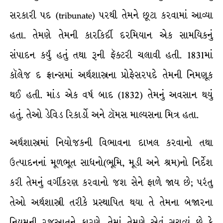
સરકારી પદ (tribunate) પરથી તેમને છૂટા કરવામાં આવ્યા
હતા. તેમણે તેમની કારકિર્દી દરમિયાન એક સામયિકનું
સંપાદન કર્યું હતું તથા રૂની ફૅક્ટરી ચલાવી હતી. 1831માં
કૉલેજ દ ફ્રાન્સમાં અર્થશાસ્ત્રના પ્રોફેસરપદે તેમની નિમણૂક
થઈ હતી. માંડ એક વર્ષ બાદ (1832) તેમનું અવસાન થયું
હતું. તેઓ ડેવિડ રિકાર્ડો અને ટૉમસ માલ્યસના મિત્ર હતા.
અર્થશાસ્ત્રમાં નિયોજકની વિભાવના દાખલ કરવાનો તથા
ઉત્પાદનનાં મૂળભૂત સાધનો(ભૂમિ, મૂડી અને શ્રમ)નો નિર્દેશ
કરી તેમનું વર્ગીકરણ કરવાનો જશ સેને ફાળે જાય છે; પરંતુ
તેઓ અર્થશાસ્ત્રી તરીકે પ્રસ્થાપિત થયા તે તેમના બજારના
નિયમની રજૂઆતને કારણે. તેમાં તેમણે એવું સૂચવ્યું છે કે