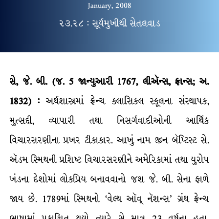
January, 2008
૨૩.૨૮ : સૂર્યમુખીથી સેતલવાડ
સે
,
જે
.
બી
. (
જ
.
5
જાન્યુઆરી
1767
,
લીઍન્સ
,
ફ્રાન્સ
;
અ
.
1832
) :
અર્થશાસ્ત્રમાં ફ્રેન્ચ ક્લાસિકલ સ્કૂલના સંસ્થાપક,
મુત્સદ્દી, વ્યાપારી તથા નિસર્ગવાદીઓની આર્થિક
વિચારસરણીના પ્રખર ટીકાકાર. આખું નામ જીન બૅપ્ટિસ્ટ સે.
ઍડમ સ્મિથની પ્રશિષ્ટ વિચારસરણીને અમેરિકામાં તથા યુરોપ
ખંડના દેશોમાં લોકપ્રિય બનાવવાનો જશ જે. બી. સેના ફાળે
જાય છે. 1789માં સ્મિથનો ‘વેલ્થ ઑવ્ નૅશન્સ’ ગ્રંથ ફ્રેન્ચ
ભાષામાં પ્રકાશિત થયો ત્યારે સે માત્ર 23 વર્ષના હતા.