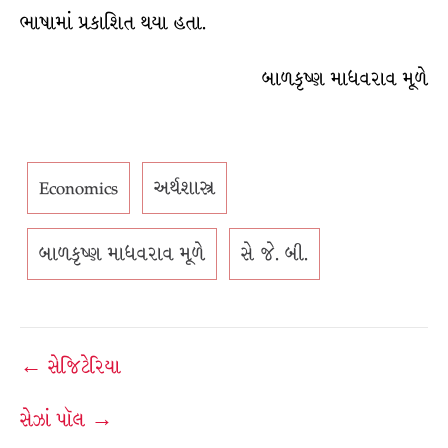
ભાષામાં પ્રકાશિત થયા હતા.
બાળકૃષ્ણ માધવરાવ મૂળે
Economics
અર્થશાસ્ત્ર
બાળકૃષ્ણ માધવરાવ મૂળે
સે જે. બી.
Post
← સેજિટેરિયા
navigation
સેઝાં પૉલ →