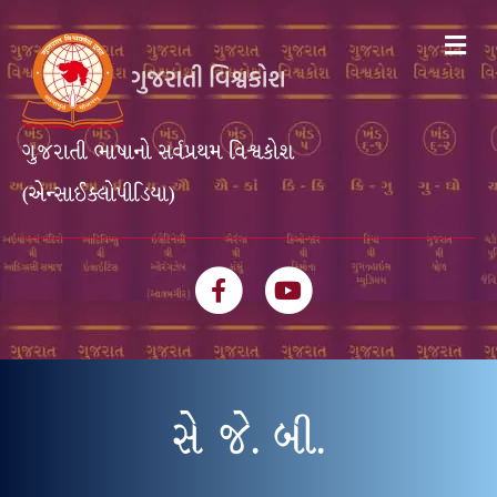
Me
ગુજરાતી ભાષાનો સર્વપ્રથમ વિશ્વકોશ
(એન્સાઈક્લોપીડિયા)
Facebook
Youtube
સે જે. બી.