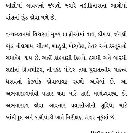
ખીણોમાં બાવળનાં જંગલો જ્યારે નદીકિનારાના ભાગોમાં
વાંસનાં ઝુંડ જોવા મળે છે.
વન્યજીવનમાં વિચરતાં મુખ્ય પ્રાણીઓમાં વાઘ, દીપડા, જંગલી
ભુંડ, નીલગાય, ચીતળ, શાહુડી, મોર/ઢેલ, તેતર અને કસ્તૂરાનો
સમાવેશ થાય છે. અહીં કાંકવાસી કિલ્લો, દસમી અને બારમી
સદીનાં શિવમંદિર, નીલકંઠ મંદિર તથા પુરાતત્ત્વીય મહત્ત્વ
ધરાવતાં કેટલાંક જોવાલાયક સ્થળો આવેલાં છે. આ
અભયારણ્યમાંથી પસાર થવા માટે સારી માર્ગવ્યવસ્થા છે.
અભયારણ્ય જોવા આવનાર પ્રવાસીઓની સુવિધા માટે
બાંદીપુલ અને કાલીઘાટી ખાતે નિરીક્ષણ ટાવર મૂકેલાં છે.