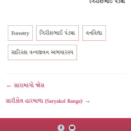
ગિરીશભાઈ પંડ્યા
Forestry
ગિરીશભાઈ પંડ્યા
વનવિદ્યા
સારિસ્કા વન્યજીવન અભયારણ્ય
Post
← સારામાગો જોસ
navigation
સારીકોલ હારમાળા (Saryakol Range) →
Facebook
Youtube