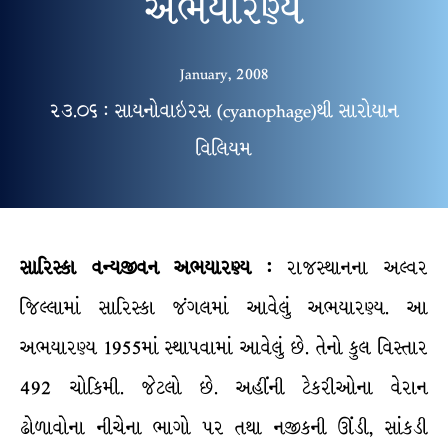
અભયારણ્ય
January, 2008
૨૩.૦૬ : સાયનોવાઇરસ (cyanophage)થી સારોયાન
વિલિયમ
સારિસ્કા
વન્યજીવન
અભયારણ્ય
:
રાજસ્થાનના અલ્વર
જિલ્લામાં સારિસ્કા જંગલમાં આવેલું અભયારણ્ય. આ
અભયારણ્ય 1955માં સ્થાપવામાં આવેલું છે. તેનો કુલ વિસ્તાર
492 ચોકિમી. જેટલો છે. અહીંની ટેકરીઓના વેરાન
ઢોળાવોના નીચેના ભાગો પર તથા નજીકની ઊંડી, સાંકડી