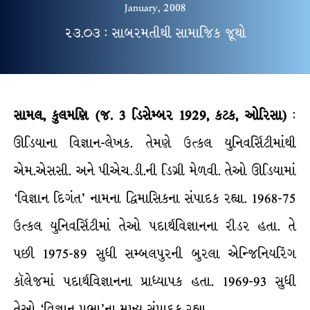
January, 2008
૨૩.૦૩ : સાબરમતીથી સામાજિક જૂથો
સામલ
,
કુલમણિ
(જ. 3 ડિસેમ્બર 1929, કટક, ઓરિસા)
:
ઊડિયાના વિજ્ઞાન-લેખક. તેમણે ઉત્કલ યુનિવર્સિટીમાંથી
એમ.એસસી. અને પીએચ.ડી.ની ડિગ્રી મેળવી. તેઓ ઊડિયામાં
‘વિજ્ઞાન દિગંત’ નામના દ્વિમાસિકના સંપાદક રહ્યા. 1968-75
ઉત્કલ યુનિવર્સિટીમાં તેઓ પદાર્થવિજ્ઞાનના રીડર હતા. તે
પછી 1975-89 સુધી સમ્બલપુરની બુરલા એન્જિનિયરિંગ
કૉલેજમાં પદાર્થવિજ્ઞાનના પ્રાધ્યાપક હતા. 1969-93 સુધી
તેઓ ‘વિજ્ઞાન પ્રભા’ના મુખ્ય સંપાદક રહ્યા.