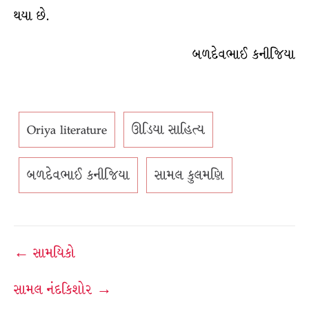
થયા છે.
બળદેવભાઈ કનીજિયા
Oriya literature
ઊડિયા સાહિત્ય
બળદેવભાઈ કનીજિયા
સામલ કુલમણિ
Post
← સામયિકો
navigation
સામલ નંદકિશોર →