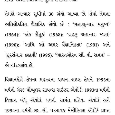
તેમણે અત્યાર સુધીમાં 30 ગ્રંથો આપ્યા છે. તેમાં તેમના
અતિલોકપ્રિય વૈજ્ઞાનિક ગ્રંથો છે : ‘મહાશૂન્યાર મનુષ્ય’
(1964); ‘અંક કૌતુક’ (1968); ‘ગ્રહરુ ગ્રહાન્તર જાત્રા’
(1990); ‘આમિ ઓ અમર વૈજ્ઞાનિકતા’ (1991) અને
‘દૂરસંચાર કહાની’ (1995). ‘ભારતગૌરવ સી. વી. રામન’ –
એ ચરિત્રગ્રંથ છે.
વિજ્ઞાનક્ષેત્રે તેમના મહત્ત્વના પ્રદાન બદલ તેમને 1993ના
વર્ષનો બેસ્ટ પોપ્યુલર સાયન્સ રાઇટર ઍવૉર્ડ; 1993ના વર્ષનો
વિજ્ઞાન બંધુ ઍવૉર્ડ; પથની સામંત પ્રતિવા ઍવૉર્ડ અને
1994ના વર્ષનો જી. સી. પટનાયક મેમૉરિયલ ઍવૉર્ડ પ્રાપ્ત